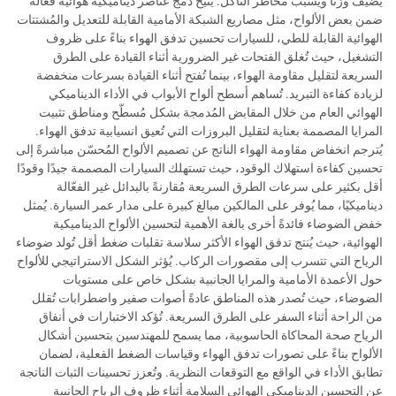
يُضيف وزنًا ويُسبب مخاطر التآكل. يُتيح دمج عناصر ديناميكية هوائية فعّالة
ضمن بعض الألواح، مثل مصاريع الشبكة الأمامية القابلة للتعديل والمُشتتات
الهوائية القابلة للطي، للسيارات تحسين تدفق الهواء بناءً على ظروف
التشغيل، حيث تُغلق الفتحات غير الضرورية أثناء القيادة على الطرق
السريعة لتقليل مقاومة الهواء، بينما تُفتح أثناء القيادة بسرعات منخفضة
لزيادة كفاءة التبريد. تُساهم أسطح ألواح الأبواب في الأداء الديناميكي
الهوائي العام من خلال المقابض المُدمجة بشكل مُسطّح ومناطق تثبيت
المرايا المصممة بعناية لتقليل البروزات التي تُعيق انسيابية تدفق الهواء.
يُترجم انخفاض مقاومة الهواء الناتج عن تصميم الألواح المُحسّن مباشرةً إلى
تحسين كفاءة استهلاك الوقود، حيث تستهلك السيارات المصممة جيدًا وقودًا
أقل بكثير على سرعات الطرق السريعة مُقارنةً بالبدائل غير الفعّالة
ديناميكيًا، مما يُوفر على المالكين مبالغ كبيرة على مدار عمر السيارة. يُمثل
خفض الضوضاء فائدةً أخرى بالغة الأهمية لتحسين الألواح الديناميكية
الهوائية، حيث يُنتج تدفق الهواء الأكثر سلاسة تقلبات ضغط أقل تُولد ضوضاء
الرياح التي تتسرب إلى مقصورات الركاب. يُؤثر الشكل الاستراتيجي للألواح
حول الأعمدة الأمامية والمرايا الجانبية بشكل خاص على مستويات
الضوضاء، حيث تُصدر هذه المناطق عادةً أصوات صفير واضطرابات تُقلل
من الراحة أثناء السفر على الطرق السريعة. تُؤكد الاختبارات في أنفاق
الرياح صحة المحاكاة الحاسوبية، مما يسمح للمهندسين بتحسين أشكال
الألواح بناءً على تصورات تدفق الهواء وقياسات الضغط الفعلية، لضمان
تطابق الأداء في الواقع مع التوقعات النظرية. وتُعزز تحسينات الثبات الناتجة
عن التحسين الديناميكي الهوائي السلامة أثناء ظروف الرياح الجانبية