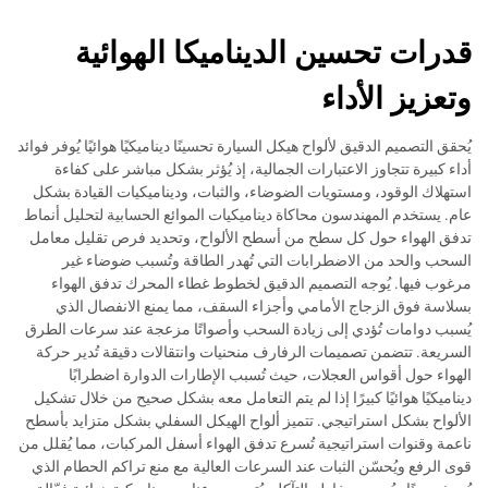
قدرات تحسين الديناميكا الهوائية
وتعزيز الأداء
يُحقق التصميم الدقيق لألواح هيكل السيارة تحسينًا ديناميكيًا هوائيًا يُوفر فوائد
أداء كبيرة تتجاوز الاعتبارات الجمالية، إذ يُؤثر بشكل مباشر على كفاءة
استهلاك الوقود، ومستويات الضوضاء، والثبات، وديناميكيات القيادة بشكل
عام. يستخدم المهندسون محاكاة ديناميكيات الموائع الحسابية لتحليل أنماط
تدفق الهواء حول كل سطح من أسطح الألواح، وتحديد فرص تقليل معامل
السحب والحد من الاضطرابات التي تُهدر الطاقة وتُسبب ضوضاء غير
مرغوب فيها. يُوجه التصميم الدقيق لخطوط غطاء المحرك تدفق الهواء
بسلاسة فوق الزجاج الأمامي وأجزاء السقف، مما يمنع الانفصال الذي
يُسبب دوامات تُؤدي إلى زيادة السحب وأصواتًا مزعجة عند سرعات الطرق
السريعة. تتضمن تصميمات الرفارف منحنيات وانتقالات دقيقة تُدير حركة
الهواء حول أقواس العجلات، حيث تُسبب الإطارات الدوارة اضطرابًا
ديناميكيًا هوائيًا كبيرًا إذا لم يتم التعامل معه بشكل صحيح من خلال تشكيل
الألواح بشكل استراتيجي. تتميز ألواح الهيكل السفلي بشكل متزايد بأسطح
ناعمة وقنوات استراتيجية تُسرع تدفق الهواء أسفل المركبات، مما يُقلل من
قوى الرفع ويُحسّن الثبات عند السرعات العالية مع منع تراكم الحطام الذي