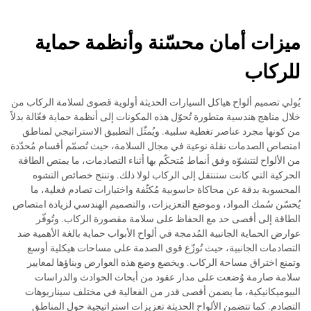
ميزات أمان محسّنة وأنظمة حماية
للركاب
يُولي تصميم ألواح هياكل السيارات الحديثة أولوية قصوى لسلامة الركاب من
خلال مناهج هندسية متطورة تُحوّل هذه المكونات إلى أنظمة حماية فعّالة بدلاً
من كونها مجرد عناصر تغطية سلبية. ويُمثّل التطبيق الاستراتيجي لمناطق
امتصاص الصدمات نقلة نوعية في مجال السلامة، حيث تُصمّم أقسام مُحدّدة
من الألواح لتتشوّه وفق أنماط مُتحكّم بها أثناء التصادمات، ما يمتص الطاقة
الحركية التي كانت ستنتقل إلى الركاب لولا ذلك. وتنتج خصائص التشوه
المحسوبة بدقة عن محاكاة حاسوبية مُكثّفة واختبارات تصادم فعلية، ما
يُحسّن سُمك المواد، وموضع التعزيزات، والتصميم الهندسي لزيادة امتصاص
الطاقة إلى أقصى حد مع الحفاظ على سلامة مقصورة الركاب. وتُوفّر
عوارض الحماية الجانبية المُدمجة في ألواح الأبواب حماية بالغة الأهمية ضد
التصادمات الجانبية، حيث تُوزّع قوى الصدمة على مساحات هيكلية أوسع
وتمنع اختراق مساحة الركاب. ويخضع وضع هذه العوارض وبناؤها لمعايير
سلامة صارمة وُضعت على مدار عقود من أبحاث الحوادث والدراسات
البيوميكانيكية، ما يضمن أقصى قدر من الفعالية في مختلف سيناريوهات
التصادم. كما تتضمن الألواح الحديثة تعزيزات استراتيجية حول المناطق