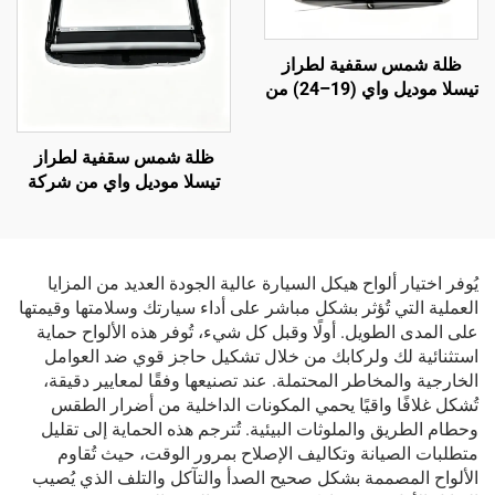
ظلة شمس سقفية لطراز
تيسلا موديل واي (19–24) من
شركة لينتيك، تحكم صوتي
بنقرة واحدة، وحماية من الوهج
ظلة شمس سقفية لطراز
وأشعة فوق البنفسجية
تيسلا موديل واي من شركة
لينتيك، تحكم صوتي بنقرة
واحدة، وحماية من الوهج
وأشعة فوق البنفسجية
يُوفر اختيار ألواح هيكل السيارة عالية الجودة العديد من المزايا
العملية التي تُؤثر بشكل مباشر على أداء سيارتك وسلامتها وقيمتها
على المدى الطويل. أولًا وقبل كل شيء، تُوفر هذه الألواح حماية
استثنائية لك ولركابك من خلال تشكيل حاجز قوي ضد العوامل
الخارجية والمخاطر المحتملة. عند تصنيعها وفقًا لمعايير دقيقة،
تُشكل غلافًا واقيًا يحمي المكونات الداخلية من أضرار الطقس
وحطام الطريق والملوثات البيئية. تُترجم هذه الحماية إلى تقليل
متطلبات الصيانة وتكاليف الإصلاح بمرور الوقت، حيث تُقاوم
الألواح المصممة بشكل صحيح الصدأ والتآكل والتلف الذي يُصيب