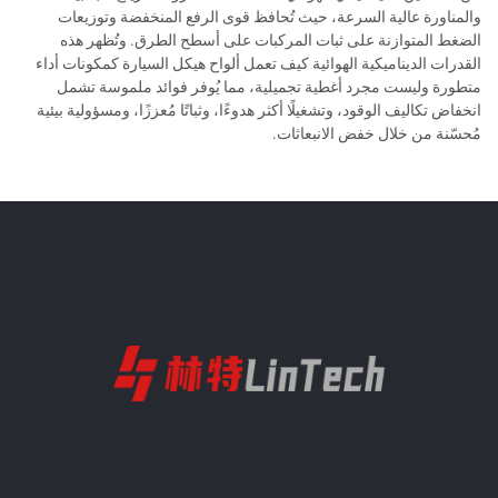
والمناورة عالية السرعة، حيث تُحافظ قوى الرفع المنخفضة وتوزيعات
الضغط المتوازنة على ثبات المركبات على أسطح الطرق. وتُظهر هذه
القدرات الديناميكية الهوائية كيف تعمل ألواح هيكل السيارة كمكونات أداء
متطورة وليست مجرد أغطية تجميلية، مما يُوفر فوائد ملموسة تشمل
انخفاض تكاليف الوقود، وتشغيلًا أكثر هدوءًا، وثباتًا مُعززًا، ومسؤولية بيئية
مُحسّنة من خلال خفض الانبعاثات.