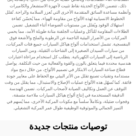
ذلك، تتضمن الألواح الحديثة نقاط تثبيت لأجهزة الاستشعار والكاميرات
وأنظمة مساعدة السائق المتقدمة الأخرى التي تُعزز السلامة والراحة. تُقلل
الخطوط الانسيابية لهذه الألواح من مقاومة الهواء، مما يُحسّن كفاءة
استهلاك الوقود ويُقلل من مستويات الضوضاء أثناء التشغيل. تضمن
الطلاءات المقاومة للتآكل وعمليات الجلفنة متانة طويلة الأمد، مما يحمي
المركبات من الأضرار البيئية الناجمة عن الرطوبة والملح والأشعة فوق
البنفسجية. تشمل استخدامات ألواح هياكل السيارات جميع فئات المركبات،
من سيارات السيدان الصغيرة إلى الشاحنات الثقيلة، ومن السيارات
الرياضية إلى السيارات الكهربائية. يتطلب كل استخدام مراعاة اعتبارات
هندسية محددة فيما يتعلق بالوزن والقوة والفعالية من حيث التكلفة. يواصل
قطاع صناعة السيارات الابتكار في تصميم الألواح، من خلال دمج مواد
مستدامة وتقنيات تصنيع تقلل من الأثر البيئي مع الحفاظ على معايير جودة
فائقة. كما تُسهّل هذه الألواح عمليات الإصلاح والاستبدال، مما يقلل من وقت
التوقف عن العمل وتكاليف الصيانة لأصحاب المركبات. تضمن الهندسة
الدقيقة المستخدمة في إنتاج ألواح هياكل السيارات ملاءمة متسقة،
وفجوات ضئيلة، وتكاملاً سلساً مع مكونات المركبة الأخرى، مما يُسهم في
التميز الجمالي والموثوقية الوظيفية طوال عمر المركبة التشغيلي.
توصيات منتجات جديدة