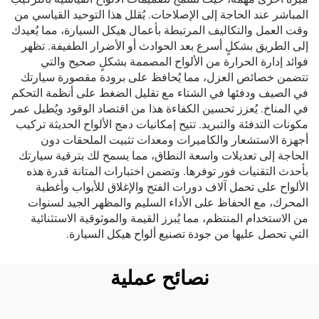
المباشر عند الحاجة إلى الإصلاحات. يُقلل هذا التوحيد القياسي من
وقت العمل والتكاليف المرتبطة بأعمال هيكل السيارة، مما يُعيدك
إلى الطريق بشكلٍ أسرع بعد الحوادث أو الأضرار الطفيفة. تظهر
فوائد إدارة الحرارة من الألواح المصممة بشكلٍ صحيح والتي
تتضمن خصائص العزل، مما يُحافظ على برودة مقصورة سيارتك
في الصيف ودفئها في الشتاء مع تقليل الضغط على أنظمة التحكم
في المناخ. يُعزز تحسين الكفاءة هذا من اقتصاد الوقود ويُطيل عمر
مكونات التدفئة والتبريد. تتيح إمكانيات دمج الألواح الحديثة تركيب
أجهزة الاستشعار والكاميرات ومعدات تثبيت الملحقات دون
الحاجة إلى تعديلات واسعة النطاق، مما يسمح لك بترقية سيارتك
بأحدث التقنيات فور توفرها. وتضمن اختبارات المتانة قدرة هذه
الألواح على تحمل آلاف دورات الفتح والإغلاق للأبواب وأغطية
المحرك، مع الحفاظ على الأداء السليم والمظهر الجيد لسنوات
من الاستخدام المنتظم، مما يُبرز القيمة والموثوقية الاستثنائية
التي تحصل عليها من جودة تصنيع ألواح هيكل السيارة.
نصائح عملية