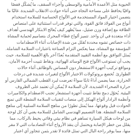
الحيوية مثل الأعمدة الأمامية والوسطى وأجزاء السقف، ما يُشكّل قفصًا
واقيًا يحافظ على مساحة النجاة حتى أثناء حوادث الانقلاب الشديدة. غالبًا ما
يتضمن اختيار المواد المستخدمة في الألواح الحساسة للسلامة استخدام
أنواع من الفولاذ فائق القوة، والتي توفر قدرات استثنائية على امتصاص
الطاقة مع إضافة وزن ضئيل، مما يُظهر كيف يُعالج الابتكار الهندسي أهداف
أداء متعددة في آن واحد. تتميز ألواح غطاء المحرك بتصاميم لحماية المشاة
ذات خصائص تشوه محددة تُقلل من شدة الإصابات أثناء الاصطدامات
المؤسفة مع المشاة، مما يعكس التزام الصناعة باعتبارات السلامة الشاملة.
يُمثل التوافق مع أنظمة التقييد المتقدمة بُعدًا آخر بالغ الأهمية للسلامة، حيث
يجب أن تستوعب الألواح فتح الوسائد الهوائية، ونقاط تثبيت أحزمة الأمان،
ومواقع تركيب أجهزة الاستشعار دون المساس بالوظائف أثناء حالات
الطوارئ. تُخضع بروتوكولات الاختبار الألواح لتغيرات شديدة في درجات
الحرارة، مما يضمن أداءً ثابتًا سواءً تعرضت لبرد القطب الشمالي القارس أو
حرارة الصحراء الشديدة، لأن السلامة لا يُمكن أن تعتمد على الظروف
البيئية. يُحوّل دمج نقاط تثبيت أجهزة استشعار تجنب الاصطدام والكاميرات
وأنظمة الرادار ألواح الهيكل إلى منصات لتقنيات السلامة النشطة التي تمنع
الحوادث قبل وقوعها، مما يُمثل تطورًا من مناهج السلامة السلبية إلى مناهج
السلامة النشطة. هذا التصميم الهندسي الشامل للسلامة يعني أن كل لوحة
من لوحات هيكل السيارة تساهم في نظام بيئي وقائي يحيط بالركاب، مما
يقلل من خطر الإصابة ويحتمل أن ينقذ الأرواح أثناء التصادمات التي لا مفر
منها، مما يوفر راحة البال التي تمثل فائدة لا تقدر بثمن تتجاوز أي اعتبار