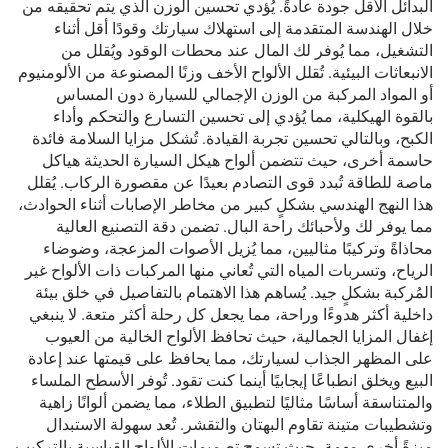
البدائل الأقل جودة عادةً. يُؤدي تحسين الوزن الذي يتم تحقيقه من
خلال الهندسة المتقدمة إلى استهلاك سيارتك وقودًا أقل أثناء
التشغيل، مما يُوفر لك المال عند محطات الوقود ويُقلل من
الانبعاثات البيئية. تُقلل الألواح الأخف وزنًا المصنوعة من الألومنيوم
أو المواد المركبة من الوزن الإجمالي للسيارة دون المساس
بالقوة الهيكلية، مما يُؤدي إلى تحسين التسارع والتحكم وأداء
الكبح، وبالتالي تحسين تجربة القيادة. تُشكل مزايا السلامة فائدة
حاسمة أخرى، حيث تتضمن ألواح هيكل السيارة الحديثة هياكل
ماصة للطاقة تُبدد قوى التصادم بعيدًا عن مقصورة الركاب. يُقلل
هذا النهج الهندسي بشكلٍ كبير من مخاطر الإصابات أثناء الحوادث،
مما يوفر لك ولأحبائك راحة البال. تضمن دقة التصنيع العالية
محاذاةً وتركيبًا مثاليين، مما يُزيل الأصوات المزعجة، وضوضاء
الرياح، وتسربات المياه التي تُعاني منها المركبات ذات الألواح غير
المُركبة بشكلٍ جيد. يُساهم هذا الاهتمام بالتفاصيل في خلق بيئة
داخلية أكثر هدوءًا وراحة، مما يجعل كل رحلة أكثر متعة. لا ينبغي
إغفال المزايا الجمالية، حيث تحافظ الألواح الخالية من العيوب
على المظهر الجذاب لسيارتك، مما يحافظ على قيمتها عند إعادة
البيع ويخلق انطباعًا إيجابيًا أينما كنت تقود. تُوفر الأسطح الملساء
والمتناسقة أساسًا مثاليًا لتطبيق الطلاء، مما يضمن ألوانًا زاهية
وتشطيبات متينة تقاوم البهتان والتقشر. تُعد سهولة الاستبدال
ميزةً أخرى مهمة، حيث تسمح تصميمات الألواح القياسية بالتركيب