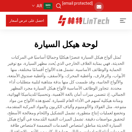
[email protected]
AR
احصل على عرض أسعار
لوحة هيكل السيارة
تُمثل ألواح هيكل السيارة عنصرًا هيكليًا وجماليًا أساسيًا في المركبات
الحديثة، فهي بمثابة الغلاف الخارجي الذي يُحدد مظهر السيارة، مع توفير
الحماية والوظائف الأساسية. تشمل هذه الألواح أقسامًا مختلفة، منها
الأبواب، والرفارف، وأغطية المحرك، والأسقف، وأغطية صندوق الأمتعة،
والألواح الجانبية، وقد صُممت كل منها بدقة متناهية لتلبية متطلبات أداء
محددة. تتجاوز الوظائف الأساسية لألواح هيكل السيارة مجرد المظهر
الجمالي، إذ تتضمن ميزات أمان بالغة الأهمية، وتحسينًا للديناميكا الهوائية،
ومتانة هيكلية تُسهم في الأداء العام للسيارة. تُصنع هذه الألواح من مواد
متنوعة، مثل الفولاذ والألومنيوم وألياف الكربون والمواد المركبة المتقدمة،
وتخضع لعمليات إنتاج متطورة، تشمل التشكيل واللحام ومعالجة الأسطح،
لتحقيق مواصفات دقيقة. تشمل الميزات التقنية المُدمجة في ألواح هيكل
السيارة الحديثة مناطق امتصاص الصدمات المصممة لامتصاص طاقة
الصدمات أثناء التصادمات، وبالتالي حماية الركاب من الأذى. بالإضافة إلى