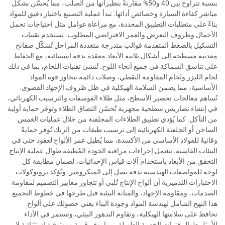
بنسبة تتراوح بين 40 و50% مقارنةً بنظيراتها من الصلب، مما يُحسّن بشكل
مباشر كفاءة السيارة وخصائص أدائها. تبدأ عملية التصنيع باختيار دقيق للمواد
بناءً على متطلبات التطبيق المحددة، مع مراعاة عوامل مثل احتياجات تحمل
الأحمال وظروف التعرض والعمر الافتراضي المطلوب. تستخدم تقنيات
التشكيل بالضغط المتقدمة قوالب متدرجة متعددة المراحل تُشكّل صفائح
معدنية مسطحة إلى أشكال ثلاثية الأبعاد معقدة بدقة استثنائية، مع الحفاظ
على تناسق السماكة في جميع أنحاء اللوح. تُنشئ تقنيات اللحام، بما في ذلك
لحام الليزر ولحام المقاومة النقطي، وصلات دائمة تتجاوز قوة المواد
الأساسية، مما يضمن السلامة الهيكلية في ظل ظروف الإجهاد القصوى.
تُساهم معالجات تحضير الأسطح، مثل طلاء الفوسفات والترسيب الكهربائي،
في إنشاء تضاريس سطحية مجهرية تُحسّن التصاق الطلاء وتوفر حماية أولية
من التآكل. كما يُؤدي تطبيق الطلاءات المجلفنة من خلال عمليات الغمس
الساخن أو الجلفنة الكهربائية إلى ترسيب طبقات من الزنك تُوفر حمايةً
وقائيةً للفولاذ الأساسي من الأكسدة، مما يُطيل عمر الألواح لعقود حتى في
البيئات القاسية. تشمل إجراءات مراقبة الجودة المُطبقة طوال عملية الإنتاج
التحقق من الأبعاد باستخدام آلات قياس الإحداثيات، لضمان مطابقة كل
لوحة للمواصفات الهندسية بدقة تصل إلى الميكرومتر. وتُؤكد بروتوكولات
الاختبارات التدميرية أن ألواح الإنتاج تُلبي أو تتجاوز معايير التصميم لمقاومة
الصدمات، ومقاومة الإجهاد، والمتانة البيئية قبل طرحها في خطوط التجميع.
هذا النهج الشامل لهندسة المواد وجودة البناء يعني حصولك على ألواح
تحافظ على سلامتها الهيكلية، وتقاوم التدهور البيئي، وتستمر في الأداء
الأمثل طوال فترات الخدمة الطويلة، مما يوفر قيمة وموثوقية استثنائية لا