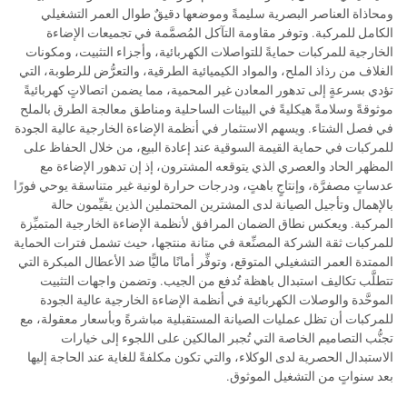
ومحاذاة العناصر البصرية سليمةً وموضعها دقيقٌ طوال العمر التشغيلي
الكامل للمركبة. وتوفر مقاومة التآكل المُصمَّمة في تجميعات الإضاءة
الخارجية للمركبات حمايةً للتواصلات الكهربائية، وأجزاء التثبيت، ومكونات
الغلاف من رذاذ الملح، والمواد الكيميائية الطرقية، والتعرُّض للرطوبة، التي
تؤدي بسرعةٍ إلى تدهور المعادن غير المحمية، مما يضمن اتصالاتٍ كهربائيةً
موثوقةً وسلامةً هيكليةً في البيئات الساحلية ومناطق معالجة الطرق بالملح
في فصل الشتاء. ويسهم الاستثمار في أنظمة الإضاءة الخارجية عالية الجودة
للمركبات في حماية القيمة السوقية عند إعادة البيع، من خلال الحفاظ على
المظهر الحاد والعصري الذي يتوقعه المشترون، إذ إن تدهور الإضاءة مع
عدساتٍ مصفرَّة، وإنتاجٍ باهتٍ، ودرجات حرارة لونية غير متناسقة يوحي فورًا
بالإهمال وتأجيل الصيانة لدى المشترين المحتملين الذين يقيِّمون حالة
المركبة. ويعكس نطاق الضمان المرافق لأنظمة الإضاءة الخارجية المتميِّزة
للمركبات ثقة الشركة المصنِّعة في متانة منتجها، حيث تشمل فترات الحماية
الممتدة العمر التشغيلي المتوقع، وتوفِّر أمانًا ماليًّا ضد الأعطال المبكرة التي
تتطلَّب تكاليف استبدال باهظة تُدفع من الجيب. وتضمن واجهات التثبيت
الموحَّدة والوصلات الكهربائية في أنظمة الإضاءة الخارجية عالية الجودة
للمركبات أن تظل عمليات الصيانة المستقبلية مباشرةً وبأسعار معقولة، مع
تجنُّب التصاميم الخاصة التي تُجبر المالكين على اللجوء إلى خيارات
الاستبدال الحصرية لدى الوكلاء، والتي تكون مكلفةً للغاية عند الحاجة إليها
بعد سنواتٍ من التشغيل الموثوق.