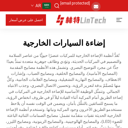
[email protected]
AR
احصل على عرض أسعار
إضاءة السيارات الخارجية
تُعَدُّ أنظمة الإضاءة الخارجية للمركبات عنصرًا حيويًّا من عناصر السلامة
والتصميم في المركبات الحديثة، وتؤدي وظائف جوهرية متعددة تمتدُّ بعيدًا
جدًّا عن مجرد التوضيح البصري. وتشمل هذه الأنظمة مصابيح المقدمة
(المصابيح الأمامية)، والمصابيح الخلفية، ومصابيح الضباب، وإشارات
الانعطاف، والمصابيح النهارية التشغيلية، ومصابيح العلامات الجانبية، وكلٌّ
منها مُصمَّمٌ بدقة لتعزيز الرؤية، وتحسين الاتصال البصري، وجذب الانتباه
الجمالي. وتتمثَّل الوظيفة الأساسية للإضاءة الخارجية في المركبات في
إضاءة الطريق أمام المركبة أثناء القيادة ليلاً أو في ظروف انخفاض الرؤية،
ما يسمح للسائقين بالتنقُّل بأمان، ويضمن في الوقت نفسه أن يلاحظ
مستخدمو الطريق الآخرون وجود المركبة ونياتها. وتستخدم أنظمة الإضاءة
الخارجية الحديثة تقنيات متقدِّمة تشمل: مصابيح الصمامات الثنائية الباعثة
للضوء (LED)، والمصابيح الهالوجينية، والمصابيح الزينونية، ومصابيح الليزر،
وكلٌّ منها يتميَّز بخصائص أداء ومستويات كفاءة طاقية مُختلفة. وقد أحدثت