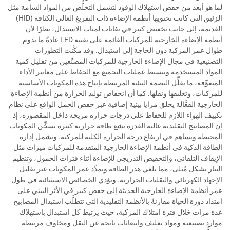
لما هو أبعد من خفض استهلاك الوقود لتشمل التخلُّص من المواد السامة مثل
الزئبق التي كانت تحتويها أنظمة الإضاءة ذات التفريغ العالي الكثافة (HID)
القديمة، إلى جانب تخفيض كبير في نفايات لمبات الاستبدال، نظرًا لأن
أنظمة الإضاءة الخارجية للمركبات القائمة على تقنية LED عادةً ما تدوم
طوال عمر المركبة دون الحاجة إلى استبدال. وقد مكَّنت التطورات
التصنيعية في مجال الإضاءة الخارجية للمركبات المصنِّعين من تقليل كمية
المواد المستخدمة وتبسيط عمليات التجميع مع الحفاظ على معايير الأداء
المتفوِّقة، ما يقلِّل البصمة البيئية المرتبطة بإنتاج هذه المكونات الأساسية
للمركبات، وتغليفها ونقلها. كما أن انخفاض توليد الحرارة من أنظمة الإضاءة
الخارجية الفعَّالة يخلق مزايا بيئية إضافية عبر خفض الحمل الواقع على نظام
تكييف الهواء اللازم للحفاظ على درجات حرارة مريحة داخل المقصورة، إذ
إن المصابيح التقليدية عالية القدرة تشع طاقة حرارية كبيرة تسخِّن المكونات
المحيطة وتساهم في ارتفاع درجة الحرارة الكلية للمركبة. وتشمل إدارة
الطاقة الذكية في أنظمة الإضاءة الخارجية المتقدمة للمركبات ميزات مثل
الإيقاف التلقائي، والتخفيض التدريجي للإضاءة أثناء فترات الخمول، وتنظيم
التيار بشكل مُثلى، مما يلغي هدر الطاقة ويمدِّد عمر المكونات عبر تقليل
الإجهاد الكهربائي والتقلبات الحرارية. وتؤدي الخصائص الاستثنائية في طول
عمر أنظمة الإضاءة الخارجية الحديثة إلى خفض كبير في الأثر البيئي على
امتداد دورة الحياة مقارنةً بالأنظمة التقليدية التي تتطلَّب استبدال المصابيح
عدة مرات خلال فترة امتلاك المركبة، حيث يرتبط كل استبدال باستهلاك
موارد تصنيعية ومواد تغليف وانبعاثات ناتجة عن النقل ومخاوف مرتبطة