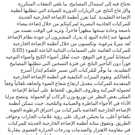
تحتاج فيه إلى استبدال المصابيح، ما يلغي النفقات المتكررة
والإزعاج الناتج عن الزيارات الدورية للصيانة التي تتطلبها أنظمة
الإضاءة التقليدية. كما تعزز أنظمة الإضاءة الخارجية الحديثة
للمركبات الجاذبية البصرية لمركبتكم من خلال إضاءة بيضاء
ناصعة وحادة تمنحها مظهراً فاخراً، وتزيد في الوقت نفسه من
قيمتها عند إعادة البيع، إذ يدرك المشترون أن جودة نظام الإضاءة
تُعد ميزةً مرغوبة. وتكسبون من خلال أنظمة الإضاءة الخارجية
للمركبات القائمة على الصمامات الثنائية الباعثة للضوء (LED)
استجابةً أسرع في التوهج، حيث تُفعَّل أضواء الكبح وأضواء التوجيه
فوراً دون التأخير الناتج عن فترة التسخين التي تتطلبها المصابيح
التقليدية، ما يوفِّر للمُركبات التي تسير خلفكم إنذاراً أسرع
بأفعالكم. وتقوم الميزات التكيفية في أنظمة الإضاءة الخارجية
المتقدمة للمركبات بتعديل ارتفاع شعاع الضوء واتجاهه تلقائياً وفقاً
لحمولة المركبة وظروف الطريق، للحفاظ على أنماط الإضاءة
المثلى بغض النظر عن توزيع وزن الركاب أو الحمولة. وتتضح مزايا
الأداء في الأجواء الماطرة والضبابية والثلجية، حيث تتمكن أنظمة
الإضاءة الخارجية الخاصة بالمركبات من اختراق الرطوبة الجوية
بكفاءةٍ أعلى، ما يحسّن قدرتك على رؤية علامات الحارات وحواف
الطريق. وتتفوق متانة أنظمة الإضاءة الخارجية الحديثة للمركبات
في مقاومة الاهتزاز والصدمات ودرجات الحرارة القصوى مقارنةً