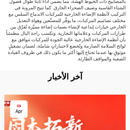
بالمصابيح ذات الخيوط الهشة، مما يضمن أداءً ثابتاً طوال فصول
الشتاء القاسية وصيف الصحراء الحارق. كما تتيح المرونة في
التركيب لأنظمة الإضاءة الخارجية للمركبات الاندماج السلس مع
مختلف تصاميم المركبات، ما يوفِّر للمصنِّعين وهواة التعديل
الخارجي خيارات إبداعية لإنشاء بصمات إضاءة مميَّزة تُفرِّق بين
طرازات المركبات وعلاماتها التجارية. وتكسب راحة البال مطمئناً
بأن أنظمة الإضاءة الخارجية عالية الجودة للمركبات تتوافق مع
لوائح السلامة الصارمة وتُخضع لاختباراتٍ شاملة، لضمان تشغيلٍ
موثوقٍ بها عندما تحتاج إليها أكثر ما يكون ذلك في ظروف القيادة
الصعبة والمواقف الطارئة.
آخر الأخبار
09
Apr