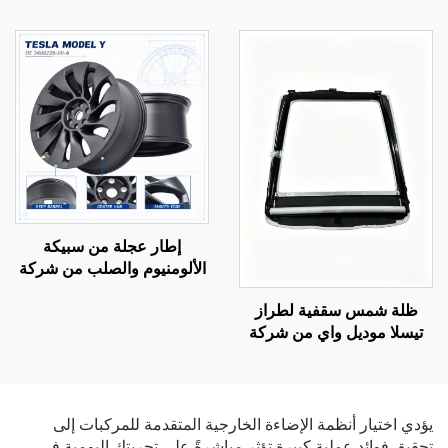
شركة LinTech
إطار عجلة من سبيكة
الألومنيوم والصلب من شركة
لين تك لسيارة موديل Y،
ظلة شمس سقفية لطراز
الرقم التسلسلي 3488226-
تيسلا موديل واي من شركة
00-A
لينتيك، تحكم صوتي بنقرة
واحدة، وحماية من الوهج
وأشعة فوق البنفسجية
يؤدي اختيار أنظمة الإضاءة الخارجية المتقدمة للمركبات إلى
تحقيق فوائد عملية كبيرة تؤثر مباشرةً على تجربتك اليومية في