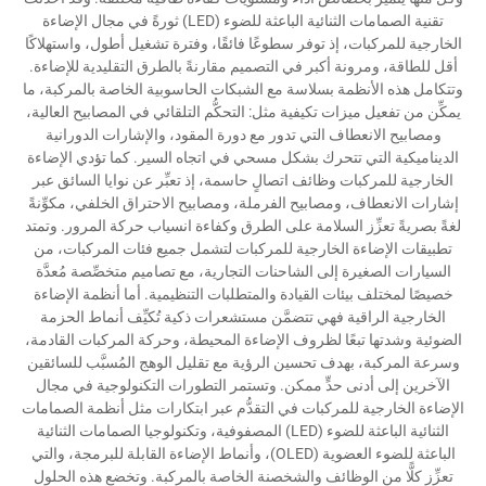
تقنية الصمامات الثنائية الباعثة للضوء (LED) ثورةً في مجال الإضاءة
الخارجية للمركبات، إذ توفر سطوعًا فائقًا، وفترة تشغيل أطول، واستهلاكًا
أقل للطاقة، ومرونة أكبر في التصميم مقارنةً بالطرق التقليدية للإضاءة.
وتتكامل هذه الأنظمة بسلاسة مع الشبكات الحاسوبية الخاصة بالمركبة، ما
يمكِّن من تفعيل ميزات تكيفية مثل: التحكُّم التلقائي في المصابيح العالية،
ومصابيح الانعطاف التي تدور مع دورة المقود، والإشارات الدورانية
الديناميكية التي تتحرك بشكل مسحي في اتجاه السير. كما تؤدي الإضاءة
الخارجية للمركبات وظائف اتصالٍ حاسمة، إذ تعبِّر عن نوايا السائق عبر
إشارات الانعطاف، ومصابيح الفرملة، ومصابيح الاحتراق الخلفي، مكوِّنةً
لغةً بصريةً تعزِّز السلامة على الطرق وكفاءة انسياب حركة المرور. وتمتد
تطبيقات الإضاءة الخارجية للمركبات لتشمل جميع فئات المركبات، من
السيارات الصغيرة إلى الشاحنات التجارية، مع تصاميم متخصِّصة مُعدَّة
خصيصًا لمختلف بيئات القيادة والمتطلبات التنظيمية. أما أنظمة الإضاءة
الخارجية الراقية فهي تتضمَّن مستشعرات ذكية تُكيِّف أنماط الحزمة
الضوئية وشدتها تبعًا لظروف الإضاءة المحيطة، وحركة المركبات القادمة،
وسرعة المركبة، بهدف تحسين الرؤية مع تقليل الوهج المُسبَّب للسائقين
الآخرين إلى أدنى حدٍّ ممكن. وتستمر التطورات التكنولوجية في مجال
الإضاءة الخارجية للمركبات في التقدُّم عبر ابتكارات مثل أنظمة الصمامات
الثنائية الباعثة للضوء (LED) المصفوفية، وتكنولوجيا الصمامات الثنائية
الباعثة للضوء العضوية (OLED)، وأنماط الإضاءة القابلة للبرمجة، والتي
تعزِّز كلًّا من الوظائف والشخصنة الخاصة بالمركبة. وتخضع هذه الحلول