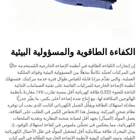
الكفاءة الطاقوية والمسؤولية البيئية
إن إنجازات الكفاءة الطاقية في أنظمة الإضاءة الخارجية المُستخدمة حاليًّا
في المركبات تُجسِّد تكاملًا مذهلًا بين المسؤولية البيئية وفوائد الملكية
العملية، والتي تقدِّم مزايا قابلة للقياس طوال فترة خدمة مركبتك. فتستهلك
أنظمة الإضاءة الخارجية للمركبات القائمة على تقنية الصمامات الثنائية
الباعثة للضوء (LED) طاقة كهربائية أقل بنسبة تقارب ٧٥٪ مقارنةً بأنظمة
الهالوجين المكافئة لها، مع إنتاج شدة إضاءة أعلى بكثير، ما يغيِّر جذريًّا
معادلة استهلاك الطاقة ويقلِّل الحِمل الكهربائي الثابت الذي يجب أن توفره
نظام شحن المركبة. وبفضل هذا الانخفاض الكبير في الطلب على الطاقة،
يعمل المولِّد (المبدِّل) بجهد أقل لصيانة شحنة البطارية وتغذية الملحقات
الكهربائية، مما ينعكس في تحسُّن ملموس في كفاءة استهلاك الوقود، إذ
يبذل المحرك طاقة ميكانيكية أقل لتشغيل المولِّد في ظل الأحمال الكهربائية
الثقيلة. وتمتد الفوائد البيئية لأنظمة الإضاءة الخارجية الفعَّالة في المركبات