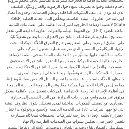
التجميعات الحديثة للإضاءة الخارجية للمركبات تصاميمَ غلافٍ محكمٍ مزوَّدةٍ
بأختام دقيقة وقنوات تصريف تمنع دخول الرطوبة والغبار وتكوُّن التكثيف
الذي قد يؤدي إلى تلف المكونات الداخلية، وتغيُّم العدسات، وحدوث أعطال
كهربائية في الظروف البيئية القاسية. ويخلِّص البناء الحالة الصلبة (Solid-
State) لأنظمة الإضاءة الخارجية للمركبات القائمة على الصمامات الثنائية
الباعثة للضوء (LED) من الخيوط الهشَّة والعبوات الغازية الدقيقة التي تجعل
المصابيح التقليدية عُرضةً للتلف الناتج عن الاهتزاز، مما يضمن تشغيلًا ثابتًا
على الطرق الوعرة، وعلى التضاريس خارج الطرق المُعَبَّدة، وكذلك تحت
الإجهاد الميكانيكي المستمر الذي تفرضه عملية تشغيل المركبة على
المكونات المُثبتة عليها. وتتميَّز مواد العدسات المتقدِّمة في أنظمة الإضاءة
الخارجية عالية الجودة للمركبات بمقاومتها للتدهور الناتج عن الأشعة فوق
البنفسجية، والتعرُّض للمواد الكيميائية، والضرر الناتج عن الاحتكاك، ما يمنع
اصفرار البلاستيكيات الرديئة وتغيُّمها، ويحافظ على الوضوح البصري
والمظهر الجذَّاب لسنواتٍ عديدة، بينما تصبح البدائل الأرخص ضبابيةً ومُلوَّنةً،
مما يقلِّل من الأداء الجمالي للمركبة معًا. وتتيح المقاومة الحرارية المدمجة
في أنظمة الإضاءة الخارجية الاحترافية للمركبات تشغيل هذه الأنظمة بشكلٍ
موثوقٍ عبر مدى واسعٍ من درجات الحرارة، من البرد القطبي إلى حرارة
الصحاري، مع تصنيف المكونات الداخلية لمدى تشغيلي يفوق الظروف البيئية
التي تواجهها المركبات عادةً في الخدمة العالمية. وتُخضع بروتوكولات اختبار
الاهتزاز لأنظمة الإضاءة الخارجية للمركبات التجميعاتَ لمحاكاة متسارعة
للعمر الافتراضي، تعكس سنواتٍ من الصدمات الطرقية والإجهاد
الميكانيكي، لضمان بقاء وصلات اللحام، وتوصيلات الأسلاك، ونقاط التثبيت،