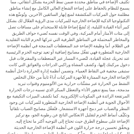
تكثيف الإضاءة في مناطق محددة ضمن نمط الحزمة بشكل انتقائي، مما
يسمح للنظام بالحفاظ على إضاءة الشعاع العالي الكامل مع إنشاء مناطق
مظلمة حول المركبات المكتشفة لمنع إبهار السائقين الآخرين. وتُوسِّع هذه
التكنولوجيا الذكية للإضاءة الخارجية للمركبات مدى الرؤية الفعّال لك بشكل
كبير أثناء القيادة الليلية، إذ تُشعّ إضاءةً قابلة للاستخدام على مسافات تصل
إلى مئات الأمتار أمام المركبة، وفي الوقت نفسه تُضيء حواف الطريق
والمخاطر المحتملة في المناطق الطرفية التي تتركها الحزم الثابتة التقليدية
في الظلام. أما وظيفة الإضاءة عند المنعطفات المدمجة في أنظمة الإضاءة
الخارجية المتطورة فهي تفعِّل مصابيح إضافية أو تعيد توجيه الحزم الرئيسية
عند تحريك عجلة القيادة، لتُضيء المسار عبر المنعطفات والمفترقات قبل
دخول مركبتك إليها، وكشف المشاة وراكبي الدراجات والعوائق التي كانت
ستبقى مخفية في النقاط العمياء. وتضمن أنظمة إدارة الحرارة داخل أنظمة
الإضاءة الخارجية الممتازة للأجهزة المركبات أداءً ثابتاً من خلال التخلص
النشط من الحرارة عبر مشتِّتات حرارية من الألومنيوم وقنوات تبريد
مدمجة، مما يمنع تدهور الأداء والتعطل المبكر الذي تسببه درجات الحرارة
المرتفعة الزائدة في المكونات الإلكترونية. كما تكشف الميزات التكيفية مع
الأحوال الجوية في أنظمة الإضاءة الخارجية المتطورة للمركبات عن وجود
المطر والضباب عبر دمج أجهزة الاستشعار، فتُفعِّل مصابيح الضباب تلقائياً
وتكيِّف أنماط الحزم لتقليل الانعكاس الناتج عن رطوبة الجو، مع تركيز
الإضاءة على سطوح الطرق حيث تحتاج إلى التوجيه أكثر ما تحتاج إليه.
ويحقِّق تحسين درجة حرارة اللون في أنظمة الإضاءة الخارجية الحديثة
للمركبات إضاءةً تشبه إلى حدٍّ كبير ضوء النهار الطبيعي، مما يقلل من إجهاد