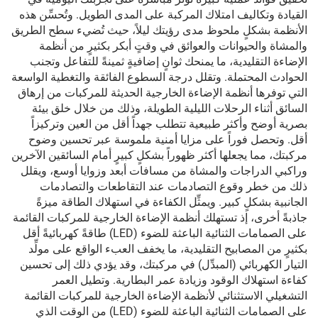
القيادة وتكاليف امتلاك المركبة على المدى الطويل. وتُحسِّن هذه
الأنظمة بشكلٍ ملحوظ مدى رؤيتك ليلاً، حيث تُضيء سطح الطريق
والمشاة والحيوانات والعوائق في وقتٍ أبكر بكثيرٍ من أنظمة
الإضاءة التقليدية، ما يمنحك ثوانٍ إضافيةٍ ثمينةً للتفاعل وتجنب
الحوادث المحتملة. وتقلل درجة السطوع الفائقة والتغطية الواسعة
التي توفرها أنظمة الإضاءة الخارجية الحديثة للمركبات من إرهاق
السائق أثناء الرحلات الليلية الطويلة، وذلك من خلال خلق بيئة
بصرية أوضح وأكثر طبيعية تتطلب جهداً أقل من العين وتركيزاً
أقل. وتحصل فوراً على مزايا أمنية ملموسة عبر تحسين وضوح
مركبتك، مما يجعلها أكثر ظهوراً بشكلٍ كبيرٍ أمام السائقين الآخرين
وراكبي الدراجات والمشاة من مسافات أبعد وزوايا أوسع، ويقلل
ذلك من خطر وقوع التصادمات عند التقاطعات والتصادمات
الجانبية بشكلٍ كبير. ويمثِّل الكفاءة في استهلاك الطاقة ميزةً
جاذبةً أخرى، إذ تستهلك أنظمة الإضاءة الخارجية للمركبات القائمة
على الصمامات الثنائية الباعثة للضوء (LED) طاقةً كهربائيةً أقل
بكثيرٍ من المصابيح التقليدية، ما يخفف العبء الواقع على مولِّد
التيار الكهربائي (المبدِّل) في مركبتك، وقد يؤدي ذلك إلى تحسين
كفاءة استهلاك الوقود وزيادة عمر البطارية. وتطيل العمر
التشغيلي الاستثنائي لأنظمة الإضاءة الخارجية للمركبات القائمة
على الصمامات الثنائية الباعثة للضوء (LED) من الوقت الذي