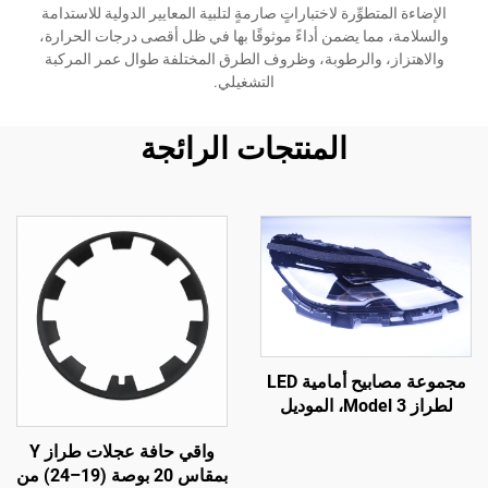
الإضاءة المتطوِّرة لاختباراتٍ صارمةٍ لتلبية المعايير الدولية للاستدامة
والسلامة، مما يضمن أداءً موثوقًا بها في ظل أقصى درجات الحرارة،
والاهتزاز، والرطوبة، وظروف الطرق المختلفة طوال عمر المركبة
التشغيلي.
المنتجات الرائجة
مجموعة مصابيح أمامية LED
لطراز Model 3، الموديل
1760889-00-F من شركة
واقي حافة عجلات طراز Y
LinTech
بمقاس 20 بوصة (19–24) من