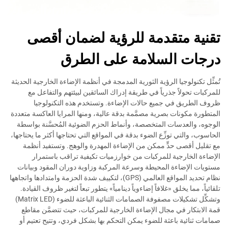
تقنية متقدمة للرؤية لضمان أقصى
درجات السلامة على الطرق
تُمثِّل تكنولوجيا الرؤية الثورية المدمجة في أنظمة الإضاءة الخارجية الحديثة
للمركبات تحولاً جذرياً في طريقة إدراك السائقين لبيئتهم والتفاعل مع
ظروف الطريق في جميع حالات الإضاءة. وتستخدم هذه التكنولوجيا
المتطورة مكونات بصرية مصمَّمة بدقة عالية، ومنها المرايا العاكسة متعددة
الوجوه، والعدسات المتخصصة، وأنماط الحزم الضوئية المُحسَّنة بواسطة
الحاسوب، والتي توزِّع الضوء بدقة في المواقع التي تحتاجها أكثر ما يحتاجها،
مع تقليل أقصى حدٍّ ممكن من الإضاءة المهدرة والوهج. وتستفيد أنظمة
الإضاءة الخارجية للمركبات من خوارزميات تكيفية تراقب باستمرار
مستويات الإضاءة المحيطة وسرعة المركبة وزاوية دوران المقود وبيانات
نظام تحديد المواقع العالمي (GPS)، لتكييف شدة الحزمة وامتدادها واتجاهها
تلقائياً، مما يخلق «غلافاً إضاءوياً دينامياً» يتطور تبعاً لتغير ظروف القيادة.
وتشكِّل تشكيلات مصفوفة الصمامات الثنائية الباعثة للضوء (Matrix LED)
قمة الابتكار في مجال الإضاءة الخارجية للمركبات، حيث تتضمَّن مقاطع
صمامات ثنائية باعثة للضوء يمكن التحكم بها بشكل فردي، وتتيح تعتيم أو