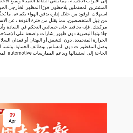
إلى اقتراب الأجسام، مما يلغي النقاط العمياء ويمنع الأخط
المشترين المحتملين يلاحظون فورًا المظهر الخارجي الجي
استهلاك الوقود من خلال إدارة تدفق الهواء بكفاءة، ما ي
من قِبل المتخصصين، مما يقلل من فترة التوقف عن الاست
مركبتك، فإنه يحافظ على خصائص التحكم في القيادة وأداء
جاذبيتها البصرية دون ظهور إشارات واضحة على الإصلاحا
الحرارة المتجمدة، دون التشقق أو البهتان أو فقدان الس
وصل المقطورات دون المساس بوظائف الحماية. وتنشأ الفوائ
الحاجة إلى استبدالها ويدعم الممارسات automotive المستدامة التي تعود بالنفع على كوكبنا.
09
Apr