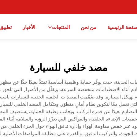
صفحة الرئيسية
من نحن
المنتجات
الأخبار
تطبيق
مصد خلفي للسيارة
كبات الحديثة، حيث يوفّر حمايةً وظيفيةً أساسيةً تمتدُّ بعيدًا جدًّا عن 
م أثناء الاصطدامات منخفضة السرعة، ويقلّل من الأضرار التي تلحق با
ية لهيكل السيارة. وقد صُمِّمت المصدات الخلفية الحديثة للسيارات باست
التي تعمل معًا لتكوين نظام أمانٍ متطوّر. ويتكامل المصد الخلفي للسي
لتصادم بعيدًا عن قمرة الركاب. وبجانب وظيفة الحماية، يستضيف المصد 
يعات الإضاءة الخلفية، والعواكس التي تعزّز الرؤية والسلامة أثناء الم
د عبر خفض مقاومة الهواء وإدارة تدفق الهواء حول الجزء الخلفي من 
 الجودة، والتركيب الدقيق، والقدرة على مطابقة المواصفات الأصلية لس