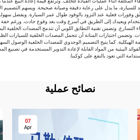
اء المكلفة أثناء عمليات القيادة للخلف. وترتفع قيمة إعادة البيع عندم
د للسيارة، ما يدل على رعاية دقيقة وصيانة صحيحة. ويسهم التصميم ال
ُحقِّق وفورات فعلية عند التزود بالوقود طوال عمر السيارة. وبفضل سهو
خدام ويعيدك إلى الطريق في أسرع وقت بعد وقوع حادث. ورغم خفة وزن ا
 التسارع. وتضمن تقنية التطابق اللوني أن تندمج المصدات الخلفية الب
ت. وتضمن اختبارات المتانة أن تتحمل المصدات الخلفية للسيارات الظر
لامة الهيكلية. كما يتيح التصميم الوحدوي للمصدات الخلفية الوصول ال
د البيئية من المواد القابلة لإعادة التدوير المستخدمة في تصنيع المص
نصائح عملية
07
Apr