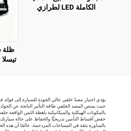
الكاملة LED لطرازي
Model 3 وModel Y،
الأرقام الأصلية (OE):
1514952-00-D،
1514952-00-E،
ظلة 
1514952-10-E، إضاءة
تيسلا
سيارات، استبدال للمصابيح
لينتي
الأمامية
واحدة
وأش
يؤدي اختيار مصدّ خلفي عالي الجودة للسيارة إلى فوائد فو
حيث يمتص المصد الخلفي طاقة التأثير الناتجة عن الحواد
بالمكونات الهيكلية والميكانيكية باهظة الثمن الواقعة خل
خفض أقساط التأمين تدريجيًّا والحفاظ على حالة سيارتك ال
بالمناورة بثقة في المساحات المزدحمة، عالمًا أن هذه ال