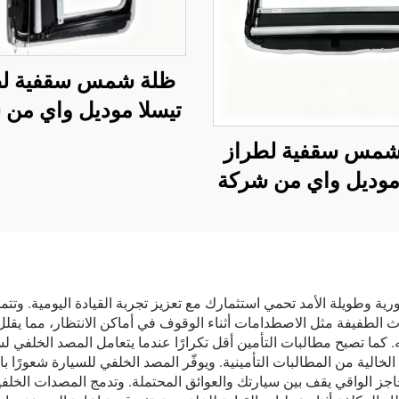
ظلة شمس سقفية لط
تيسلا موديل واي من 
لينتيك، تحكم صوتي ب
شمس سقفية لطراز
واحدة، وحماية من ا
 موديل واي من شركة
وأشعة فوق البنفسج
ك، تحكم صوتي بنقرة
، وحماية من الوهج
عة فوق البنفسجية
رية وطويلة الأمد تحمي استثمارك مع تعزيز تجربة القيادة اليومية. وتت
ث الطفيفة مثل الاصطدامات أثناء الوقوف في أماكن الانتظار، مما يقلل
فه. كما تصبح مطالبات التأمين أقل تكرارًا عندما يتعامل المصد الخلفي 
خالية من المطالبات التأمينية. ويوفّر المصد الخلفي للسيارة شعورًا ب
حاجز الواقي يقف بين سيارتك والعوائق المحتملة. وتدمج المصدات الخلفي