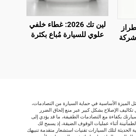
لين تك 2026: غطاء خلفي
راز
علوي للسيارة مُباع بكثرة
شركة
مباشرةً من المصنع، الطراز
نقرة
الأصلي (OE) رقم
لوهج
1582571-SC-C لسيارة
ية
تسلا موديل 3 المُحدَّثة
مثل الميزة الأساسية في حماية السيارة من التصادمات،
 تكاليف الإصلاح بشكل كبير عبر منع إلحاق الضرر
لسيارتك بكفاءة مع التصادمات الطفيفة، ما قد يؤدي إلى
الطمأنينة أثناء عمليات الوقوف الضيقة، إذ يسمح لك
ة الحديثة لتلك السيارات تقنيات استشعار متقدمة تنبيهك