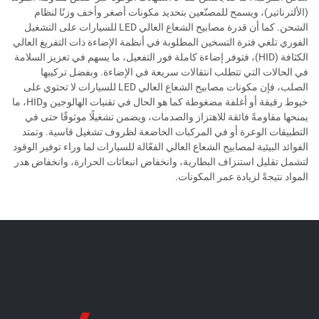
(الألترناتير)، ويسمح للمصنّعين بتحديد مكونات أصغر وأخف وزنًا لنظام
الشحن. كما أن قدرة مصابيح الشعاع العالي LED للسيارات على التشغيل
الفوري تلغي فترة التسخين المطلوبة في أنظمة الإضاءة ذات التفريغ العالي
الكثافة (HID)، فتوفر إضاءة كاملة فور التفعيل، ما يسهم في تعزيز السلامة
في الحالات التي تتطلب انتقالات سريعة في الإضاءة. وبفضل تركيبها
الصلب، فإن مكونات مصابيح الشعاع العالي LED للسيارات لا تحتوي على
خيوط رقيقة أو أغلفة مضغوطة كما هو الحال في تقنيات الهالوجين وHID، ما
يمنحها مقاومةً فائقة للاهتزاز والصدمات، ويضمن تشغيلًا موثوقًا حتى في
التطبيقات الوعرة أو في المركبات الخاضعة لظروف تشغيل قاسية. وتمتد
الفوائد البيئية لمصابيح الشعاع العالي الفعّالة للسيارات لما وراء توفير الوقود
لتشمل تقليل استنزاف البطارية، وانخفاض انبعاثات الحرارة، وانخفاض هدر
المواد نتيجةً لزيادة عمر المكونات.