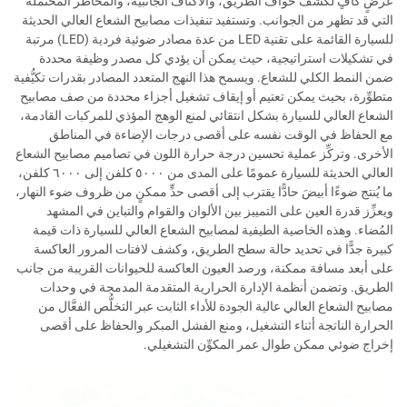
عرضٍ كافٍ لكشف حواف الطريق، والأكتاف الجانبية، والمخاطر المحتملة
التي قد تظهر من الجوانب. وتستفيد تنفيذات مصابيح الشعاع العالي الحديثة
للسيارة القائمة على تقنية LED من عدة مصادر ضوئية فردية (LED) مرتبة
في تشكيلات استراتيجية، حيث يمكن أن يؤدي كل مصدر وظيفة محددة
ضمن النمط الكلي للشعاع. ويسمح هذا النهج المتعدد المصادر بقدرات تكيُّفية
متطوِّرة، بحيث يمكن تعتيم أو إيقاف تشغيل أجزاء محددة من صف مصابيح
الشعاع العالي للسيارة بشكل انتقائي لمنع الوهج المؤذي للمركبات القادمة،
مع الحفاظ في الوقت نفسه على أقصى درجات الإضاءة في المناطق
الأخرى. وتركِّز عملية تحسين درجة حرارة اللون في تصاميم مصابيح الشعاع
العالي الحديثة للسيارة عمومًا على المدى من ٥٠٠٠ كلفن إلى ٦٠٠٠ كلفن،
ما يُنتج ضوءًا أبيضَ حادًّا يقترب إلى أقصى حدٍّ ممكنٍ من ظروف ضوء النهار،
ويعزِّز قدرة العين على التمييز بين الألوان والقوام والتباين في المشهد
المُضاء. وهذه الخاصية الطيفية لمصابيح الشعاع العالي للسيارة ذات قيمة
كبيرة جدًّا في تحديد حالة سطح الطريق، وكشف لافتات المرور العاكسة
على أبعد مسافة ممكنة، ورصد العيون العاكسة للحيوانات القريبة من جانب
الطريق. وتضمن أنظمة الإدارة الحرارية المتقدمة المدمجة في وحدات
مصابيح الشعاع العالي عالية الجودة للأداء الثابت عبر التخلُّص الفعَّال من
الحرارة الناتجة أثناء التشغيل، ومنع الفشل المبكر والحفاظ على أقصى
إخراج ضوئي ممكن طوال عمر المكوِّن التشغيلي.