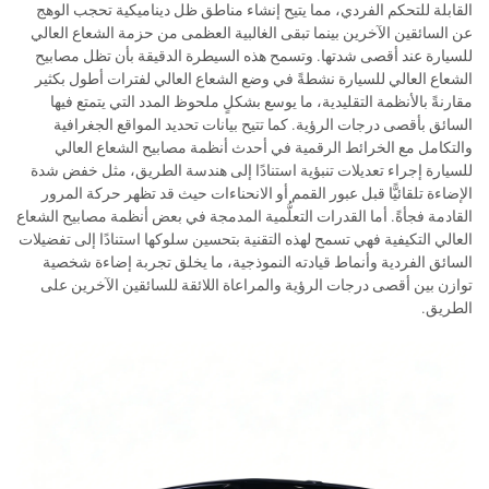
القابلة للتحكم الفردي، مما يتيح إنشاء مناطق ظل ديناميكية تحجب الوهج
عن السائقين الآخرين بينما تبقى الغالبية العظمى من حزمة الشعاع العالي
للسيارة عند أقصى شدتها. وتسمح هذه السيطرة الدقيقة بأن تظل مصابيح
الشعاع العالي للسيارة نشطةً في وضع الشعاع العالي لفترات أطول بكثير
مقارنةً بالأنظمة التقليدية، ما يوسع بشكلٍ ملحوظ المدد التي يتمتع فيها
السائق بأقصى درجات الرؤية. كما تتيح بيانات تحديد المواقع الجغرافية
والتكامل مع الخرائط الرقمية في أحدث أنظمة مصابيح الشعاع العالي
للسيارة إجراء تعديلات تنبؤية استنادًا إلى هندسة الطريق، مثل خفض شدة
الإضاءة تلقائيًّا قبل عبور القمم أو الانحناءات حيث قد تظهر حركة المرور
القادمة فجأةً. أما القدرات التعلُّمية المدمجة في بعض أنظمة مصابيح الشعاع
العالي التكيفية فهي تسمح لهذه التقنية بتحسين سلوكها استنادًا إلى تفضيلات
السائق الفردية وأنماط قيادته النموذجية، ما يخلق تجربة إضاءة شخصية
توازن بين أقصى درجات الرؤية والمراعاة اللائقة للسائقين الآخرين على
الطريق.