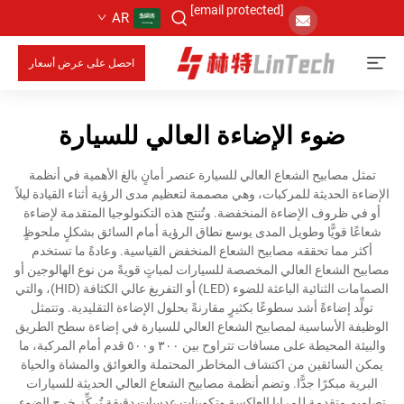
[email protected]
AR
احصل على عرض أسعار
ضوء الإضاءة العالي للسيارة
تمثل مصابيح الشعاع العالي للسيارة عنصر أمانٍ بالغ الأهمية في أنظمة
الإضاءة الحديثة للمركبات، وهي مصممة لتعظيم مدى الرؤية أثناء القيادة ليلاً
أو في ظروف الإضاءة المنخفضة. وتُنتج هذه التكنولوجيا المتقدمة لإضاءة
شعاعًا قويًّا وطويل المدى يوسع نطاق الرؤية أمام السائق بشكلٍ ملحوظٍ
أكثر مما تحققه مصابيح الشعاع المنخفض القياسية. وعادةً ما تستخدم
مصابيح الشعاع العالي المخصصة للسيارات لمباتٍ قويةً من نوع الهالوجين أو
الصمامات الثنائية الباعثة للضوء (LED) أو التفريغ عالي الكثافة (HID)، والتي
تولِّد إضاءةً أشد سطوعًا بكثيرٍ مقارنةً بحلول الإضاءة التقليدية. وتتمثل
الوظيفة الأساسية لمصابيح الشعاع العالي للسيارة في إضاءة سطح الطريق
والبيئة المحيطة على مسافات تتراوح بين ٣٠٠ و٥٠٠ قدم أمام المركبة، ما
يمكن السائقين من اكتشاف المخاطر المحتملة والعوائق والمشاة والحياة
البرية مبكرًا جدًّا. وتضم أنظمة مصابيح الشعاع العالي الحديثة للسيارات
تصاميم متقدمة للمرايا العاكسة وتكوينات عدساتٍ دقيقة تُركِّز خرج الضوء