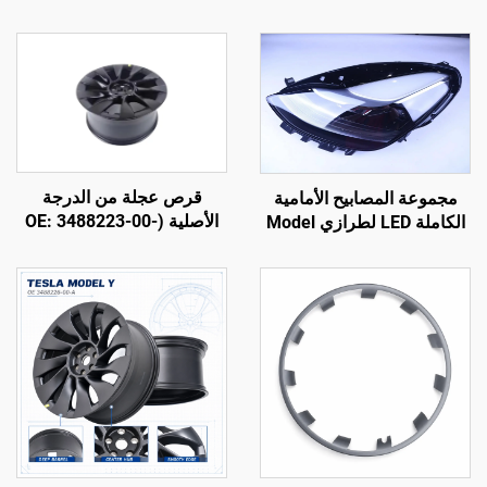
قرص عجلة من الدرجة
مجموعة المصابيح الأمامية
الأصلية (OE: 3488223-00-
الكاملة LED لطرازي Model
A) لطراز Y، مصنوع من
3 وModel Y، الأرقام الأصلية
سبيكة ألومنيوم مُشكَّلة
(OE): 1514952-00-D،
بالضغط، دقة تصنيع عالية،
1514952-00-E، 1514952-
متوافق مع صواميل العجلات
10-E، إضاءة سيارات،
وأنظمة الفرامل الأصلية،
استبدال للمصابيح الأمامية
مناسب للاستبدال والتخصيص