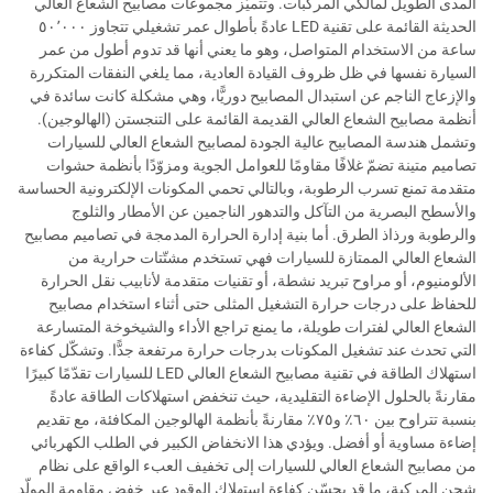
المدى الطويل لمالكي المركبات. وتتميّز مجموعات مصابيح الشعاع العالي
الحديثة القائمة على تقنية LED عادةً بأطوال عمر تشغيلي تتجاوز ٥٠٬٠٠٠
ساعة من الاستخدام المتواصل، وهو ما يعني أنها قد تدوم أطول من عمر
السيارة نفسها في ظل ظروف القيادة العادية، مما يلغي النفقات المتكررة
والإزعاج الناجم عن استبدال المصابيح دوريًّا، وهي مشكلة كانت سائدة في
أنظمة مصابيح الشعاع العالي القديمة القائمة على التنجستن (الهالوجين).
وتشمل هندسة المصابيح عالية الجودة لمصابيح الشعاع العالي للسيارات
تصاميم متينة تضمّ غلافًا مقاومًا للعوامل الجوية ومزوّدًا بأنظمة حشوات
متقدمة تمنع تسرب الرطوبة، وبالتالي تحمي المكونات الإلكترونية الحساسة
والأسطح البصرية من التآكل والتدهور الناجمين عن الأمطار والثلوج
والرطوبة ورذاذ الطرق. أما بنية إدارة الحرارة المدمجة في تصاميم مصابيح
الشعاع العالي الممتازة للسيارات فهي تستخدم مشتّتات حرارية من
الألومنيوم، أو مراوح تبريد نشطة، أو تقنيات متقدمة لأنابيب نقل الحرارة
للحفاظ على درجات حرارة التشغيل المثلى حتى أثناء استخدام مصابيح
الشعاع العالي لفترات طويلة، ما يمنع تراجع الأداء والشيخوخة المتسارعة
التي تحدث عند تشغيل المكونات بدرجات حرارة مرتفعة جدًّا. وتشكّل كفاءة
استهلاك الطاقة في تقنية مصابيح الشعاع العالي LED للسيارات تقدّمًا كبيرًا
مقارنةً بالحلول الإضاءة التقليدية، حيث تنخفض استهلاكات الطاقة عادةً
بنسبة تتراوح بين ٦٠٪ و٧٥٪ مقارنةً بأنظمة الهالوجين المكافئة، مع تقديم
إضاءة مساوية أو أفضل. ويؤدي هذا الانخفاض الكبير في الطلب الكهربائي
من مصابيح الشعاع العالي للسيارات إلى تخفيف العبء الواقع على نظام
شحن المركبة، ما قد يحسّن كفاءة استهلاك الوقود عبر خفض مقاومة المولّد