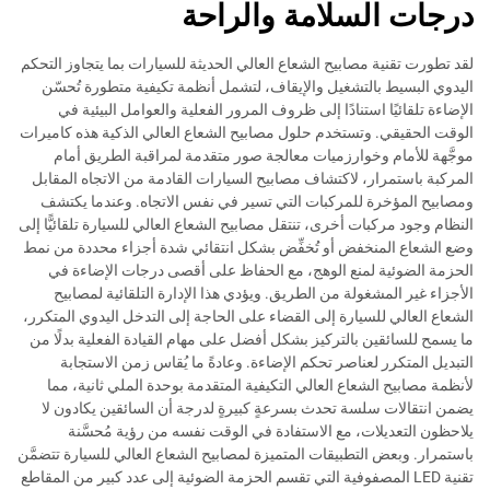
درجات السلامة والراحة
لقد تطورت تقنية مصابيح الشعاع العالي الحديثة للسيارات بما يتجاوز التحكم
اليدوي البسيط بالتشغيل والإيقاف، لتشمل أنظمة تكيفية متطورة تُحسّن
الإضاءة تلقائيًا استنادًا إلى ظروف المرور الفعلية والعوامل البيئية في
الوقت الحقيقي. وتستخدم حلول مصابيح الشعاع العالي الذكية هذه كاميرات
موجَّهة للأمام وخوارزميات معالجة صور متقدمة لمراقبة الطريق أمام
المركبة باستمرار، لاكتشاف مصابيح السيارات القادمة من الاتجاه المقابل
ومصابيح المؤخرة للمركبات التي تسير في نفس الاتجاه. وعندما يكتشف
النظام وجود مركبات أخرى، تنتقل مصابيح الشعاع العالي للسيارة تلقائيًّا إلى
وضع الشعاع المنخفض أو تُخفِّض بشكل انتقائي شدة أجزاء محددة من نمط
الحزمة الضوئية لمنع الوهج، مع الحفاظ على أقصى درجات الإضاءة في
الأجزاء غير المشغولة من الطريق. ويؤدي هذا الإدارة التلقائية لمصابيح
الشعاع العالي للسيارة إلى القضاء على الحاجة إلى التدخل اليدوي المتكرر،
ما يسمح للسائقين بالتركيز بشكل أفضل على مهام القيادة الفعلية بدلًا من
التبديل المتكرر لعناصر تحكم الإضاءة. وعادةً ما يُقاس زمن الاستجابة
لأنظمة مصابيح الشعاع العالي التكيفية المتقدمة بوحدة الملي ثانية، مما
يضمن انتقالات سلسة تحدث بسرعةٍ كبيرةٍ لدرجة أن السائقين يكادون لا
يلاحظون التعديلات، مع الاستفادة في الوقت نفسه من رؤية مُحسَّنة
باستمرار. وبعض التطبيقات المتميزة لمصابيح الشعاع العالي للسيارة تتضمَّن
تقنية LED المصفوفية التي تقسم الحزمة الضوئية إلى عدد كبير من المقاطع