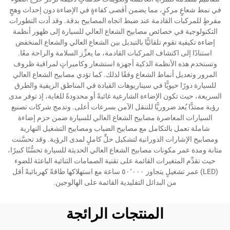
في نمط شعاعٍ مركزٍ، مما يضمن أقصى كفاءةٍ في الإضاءة دون إحداث وهجٍ
مفرطٍ للمركبات القادمة عند ضبط اتجاه المصابيح بدقة. وقد أدت التطورات
التكنولوجية في خصائص مصابيح الشعاع العالي للسيارة إلى ظهور أنظمة
إضاءة تكيفية تقوم تلقائيًّا بالتبديل بين الشعاع العالي والشعاع المنخفض
استنادًا إلى اكتشاف المركبات القادمة، ما يعزِّز السلامة والراحة معًا.
وتستخدم هذه الأنظمة الذكية أجهزة استشعار وكاميراتٍ لمراقبة ظروف
المرور وتعديل أنماط الشعاع وفقًا لذلك. كما تؤدي مصابيح الشعاع العالي
للسيارة دورًا حيويًّا في سيناريوهات القيادة في المناطق الريفية والطرق
السريعة، حيث تكون الإضاءة الشارعية غائبةً أو محدودةً للغاية، إذ توفر مدى
رؤية ممتدًّا يُعد ضروريًّا للتنقل الآمن بسرعات أعلى. وتدمج شركات تصنيع
السيارات المعاصرة مصابيح الشعاع العالي للسيارة ضمن حزم إضاءة
شاملة تعمل بالتكامل مع مصابيح الضباب ومصابيح التشغيل النهارية
ومصابيح الإشارات الدورانية لتشكيل حلٍّ كاملٍ لمدى الرؤية. وقد تحسَّنت
متانة ومدة عمر مكونات مصابيح الشعاع العالي الحديثة للسيارة تحسُّنًا كبيرًا،
حيث تقدِّم المتغيرات القائمة على تقنية الصمامات الثنائية الباعثة للضوء
(LED) عمر تشغيلٍ يتجاوز ٥٠٬٠٠٠ ساعة مع استهلاكها طاقةً كهربائيةً أقل
من البدائل التقليدية القائمة على الهالوجين.
المنتجات الرائجة