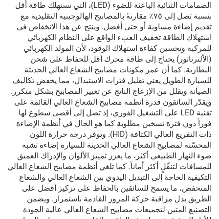
الصمامات الثنائية الباعثة للضوء (LED)، التي تستهلك طاقة أقل
بنسبة تصل إلى ٧٥٪ مقارنةً بالمصابيح الهالوجينية التقليدية مع
تقديم إضاءة مساوية أو حتى أفضل. وينتج عن هذا الانخفاض في
استهلاك الطاقة تخفيف العبء الواقع على النظام الكهربائي
للمركبة وتحسين كفاءة استهلاك الوقود، لأن المولد الكهربائي
(الألترناتور) يحتاج إلى طاقة محرك أقل للحفاظ على شحن
البطارية. كما أن عمر مكونات مصابيح الشعاع العالي الحديثة
للسيارة الطويل يعني تقليل فترات الاستبدال، مما يخفض تكاليف
الصيانة ويقلل من الإزعاج الناتج عن تغيير المصابيح بشكل متكرر.
ويقدّر السائقون قدرة أنظمة مصابيح الشعاع العالي القائمة على
تقنية LED على التشغيل الفوري، إذ تصل إلى أقصى سطوع لها
فوراً دون فترة تسخين مطلوبة كما هو الحال في أنظمة الإضاءة
ذات التفريغ العالي الكثافة (HID). وتوفر درجة حرارة اللون
المحسّنة لمصابيح الشعاع العالي الحديثة للسيارة إضاءة تشبه
ضوء النهار الطبيعي أكثر، ما يعزز تمييز الألوان والإدراك العميق
للمسافات لتنقّلٍ أكثر أماناً. كما تلغي أنظمة مصابيح الشعاع العالي
التكيفية الحاجة إلى التبديل اليدوي بين الشعاع العالي والشعاع
المنخفض، ما يسمح للسائقين بالحفاظ على تركيز أفضل على
الطريق بدل مراقبة حركة المرور القادمة باستمرار. ويضمن
التصنيع المتين لتجميعات مصابيح الشعاع العالي عالية الجودة