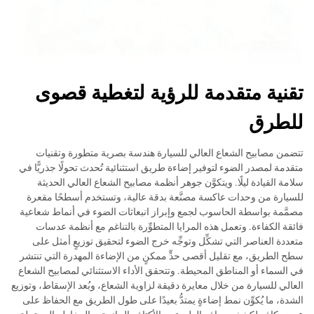
تقنية متقدمة للرؤية لتغطية قصوى
للطرق
تتضمن مصابيح الشعاع العالي للسيارة هندسة بصرية متطورة وتقنيات
متقدمة لمصدر الضوء لتوفير إضاءة طريق استثنائية تُحدث تحولًا جذريًّا في
سلامة القيادة ليلًا. ويتكوَّن جوهر أنظمة مصابيح الشعاع العالي الحديثة
للسيارة من وحدات عاكسة مصنَّعة بدقة عالية، وتستخدم أسطحًا مقعرة
مصمَّمة بواسطة الحاسوب لجمع وإبراز انبعاثات الضوء في أنماط شعاعية
فائقة الكفاءة. وتعمل هذه المرايا المتطوِّرة بالتناغم مع أنظمة عدسات
متعددة العناصر التي تشكِّل وتوجِّه خرج الضوء لتحقيق توزيعٍ أمثل على
سطح الطريق، مع تقليل أقصى حدٍّ ممكنٍ من الإضاءة المهدرة التي تنتشر
في السماء أو المناطق المحيطة. وتتحقق الأداء الاستثنائي لمصابيح الشعاع
العالي للسيارة من خلال معايرة دقيقة لزاوية الشعاع، وبُعد الإسقاط، وتوزيع
الشدة، ما يُكوِّن نمط إضاءةٍ يمتدُّ بعيدًا على طول الطريق مع الحفاظ على