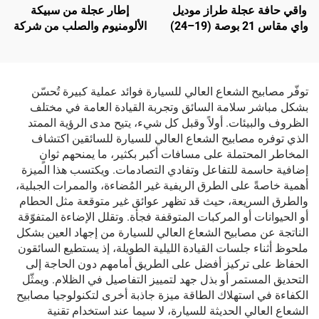
واقي حافة عجلة طراز موديل
إطار عجلة من سبيكة
واي مقاس 21 بوصة (19–24)
الألومنيوم والصلب من شركة
من شركة لينتيك
لين تك لسيارة موديل Y،
الرقم التسلسلي 3488226-
00-A
توفّر مصابيح الشعاع العالي للسيارة فوائد عملية كبيرة تُحسّن
بشكل مباشر سلامة السائق وتجربة القيادة العامة في مختلف
الظروف والبيئات. أولاً وقبل كل شيء، يتيح مدى الرؤية الممتد
الذي توفره مصابيح الشعاع العالي للسيارة للسائقين اكتشاف
المخاطر المحتملة على مسافات أكبر بكثير، ما يمنحهم ثوانٍ
إضافية حاسمة للتفاعل وتفادي التصادمات. ويكتسب هذا الميزة
أهمية خاصةً على الطرق الريفية غير المُضاءة، والممرات الجبلية،
والطرق السريعة، حيث قد تظهر عوائق غير متوقعة مثل الحطام
أو الحيوانات أو المركبات المتوقفة فجأة. وتقلل الإضاءة المتفوّقة
الناتجة عن مصابيح الشعاع العالي للسيارة من إجهاد العين بشكل
ملحوظ أثناء جلسات القيادة الليلية الطويلة، إذ يستطيع السائقون
الحفاظ على تركيز أفضل على الطريق أمامهم دون الحاجة إلى
التحديق المستمر أو بذل جهد لتمييز التفاصيل في الظلام. ويمثّل
الكفاءة في استهلاك الطاقة ميزة جاذبة أخرى لتكنولوجيا مصابيح
الشعاع العالي الحديثة للسيارة، لا سيما عند استخدام تقنية