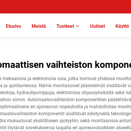
Etusivu
Meistä
Tuotteet
Uutiset
Käyttö
omaattisen vaihteiston kompone
 mekaanisia ja elektronisia osia, jotka toimivat yhdessä mootto
ja ajotilanteissa. Nämä monitasoiset järjestelmät sisältävät vai
teistoja, hydraulipumppuja, elektronisia ohjausyksiköitä sekä lu
n tehon siirron. Automaatiovaihteiston komponenttien päätehtä
 optimaalisena eri ajoneuvon nopeuksilla ja mahdollistaa mootto
maatiovaihteiston komponentit sisältävät edistyneitä teknologis
ka mukautuvat yksilölliseen ajotyyliin, sekä monitasoisia anturi
t löytävät sovelluksensa laajalta eri ajoneuvoluokkien alueelta