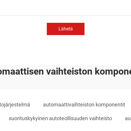
Lähetä
omaattisen vaihteiston kompone
tojärjestelmä
automaattivaihteiston komponentit
suorituskykyinen autoteollisuuden vaihteisto
au