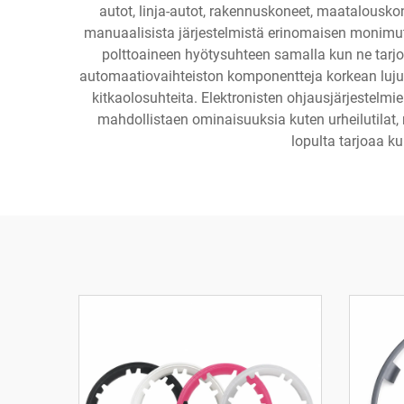
autot, linja-autot, rakennuskoneet, maatalousko
manuaalisista järjestelmistä erinomaisen monimutk
polttoaineen hyötysuhteen samalla kun ne tarjoa
automaatiovaihteiston komponentteja korkean lujuude
kitkaolosuhteita. Elektronisten ohjausjärjestelmi
mahdollistaen ominaisuuksia kuten urheilutilat, 
lopulta tarjoaa k