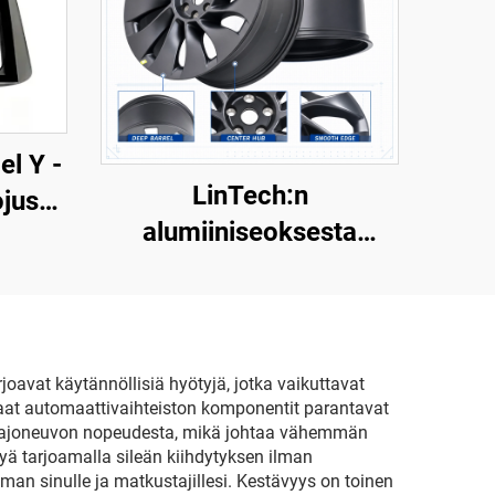
l Y -
LinTech:n
ojus
alumiiniseoksesta
19–
valmistettu renkaan
ulkoreuna Model Y -
n
mallille, osanumero
ien
3488226-00-A
lta ja
oavat käytännöllisiä hyötyjä, jotka vaikuttavat
aat automaattivaihteiston komponentit parantavat
ta ajoneuvon nopeudesta, mikä johtaa vähemmän
 tarjoamalla sileän kiihdytyksen ilman
an sinulle ja matkustajillesi. Kestävyys on toinen