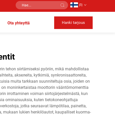
FI
Hanki tarjous
Ota yhteyttä
ntit
rin tehon siirtämiseksi pyöriin, mikä mahdollistaa
hteita, aksелеita, kytkimiä, synkronisaattoreita,
kuisia muita tarkkaan suunniteltuja osia, joiden on
vä on moninkertaistaa moottorin vääntömomenttia
rin irrottaminen voiman siirtojärjestelmästä, kun
ia ominaisuuksia, kuten tietokoneohjattuja
verkostoja, jotka seuraavat lämpötilaa, painetta,
, mukaan lukien henkilöautot, kaupalliset kuorma-