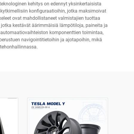
teknologinen kehitys on edennyt yksinkertaisista
ytkimellisiin konfiguraatioihin, jotka maksimoivat
keleet ovat mahdollistaneet valmistajien tuottaa
 jotka kestävät äärimmäisiä lämpötiloja, paineita ja
sti automaatiovaihteiston komponenttien toimintaa,
erustuen navigointitietoihin ja ajotapoihin, mikä
 tehonhallinnassa.