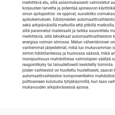
merkittävä etu, sillä asianmukaisesti valmistetut 
korjausten tarvetta ja pidentää ajoneuvon käyttöikä
sinun ajotapoihisi: ne oppivat, suosikitko voimakas
ajokokemuksen. Edistyneiden automaattivaihteist
sekä arkipäiväisillä matkoilla että pitkillä matko
sillä parannetut materiaalit ja tarkka suunnittelu
merkittäviä, sillä tehokkaat automaattivaihteist
energiaa voiman siirrossa. Melun vähentäminen on 
vanhemmat järjestelmät, mikä luo mukavamman sis
siirron hätätilanteissa ja huonossa säässä, mikä a
monipuolisuus mahdollistaa valmistajien säätää sa
reagointikyky tai taloudellisesti keskitetty toimin
joiden vaihteistot on huollettu huolellisesti, saava
automaattivaihteiston komponentteihin mahdollista
polttoaineen kulutusta tyhjäkäynnillä, kun taas va
mukavuuden arkipäiväisessä ajossa.