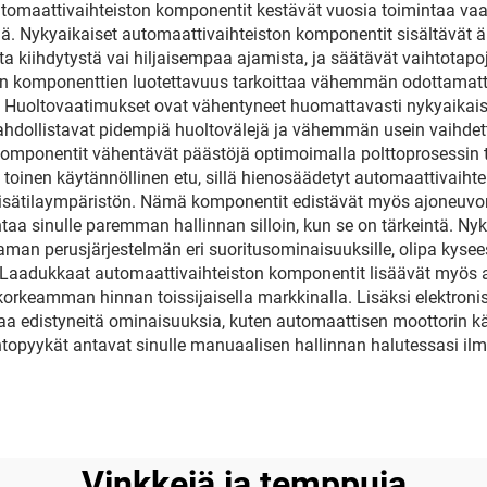
automaattivaihteiston komponentit kestävät vuosia toimintaa vaa
ä. Nykyaikaiset automaattivaihteiston komponentit sisältävät äl
ta kiihdytystä vai hiljaisempaa ajamista, ja säätävät vaihtotapo
on komponenttien luotettavuus tarkoittaa vähemmän odottamat
illa. Huoltovaatimukset ovat vähentyneet huomattavasti nykyaik
 mahdollistavat pidempiä huoltovälejä ja vähemmän usein vaihdet
on komponentit vähentävät päästöjä optimoimalla polttoprosess
toinen käytännöllinen etu, sillä hienosäädetyt automaattivaiht
ätilaympäristön. Nämä komponentit edistävät myös ajoneuvon 
ntaa sinulle paremman hallinnan silloin, kun se on tärkeintä. N
man perusjärjestelmän eri suoritusominaisuuksille, olipa kysee
ta. Laadukkaat automaattivaihteiston komponentit lisäävät myös 
t korkeamman hinnan toissijaisella markkinalla. Lisäksi elektroni
a edistyneitä ominaisuuksia, kuten automaattisen moottorin kä
ihtopyykät antavat sinulle manuaalisen hallinnan halutessasi i
Vinkkejä ja temppuja