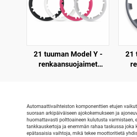
21 tuuman Model Y -
21 
renkaansuojaimet
r
(mallivuodet 2019–
(m
2024), LinTech
Automaattivaihteiston komponenttien etujen vaikutus
suoraan arkipäiväiseen ajokokemukseen ja ajoneuv
huomattavasti polttoaineen kulutusta varmistaen,
tankkauskertoja ja enemmän rahaa taskussa joka k
epätasaisia vaihtoja, mikä tekee moottoritietä yhd