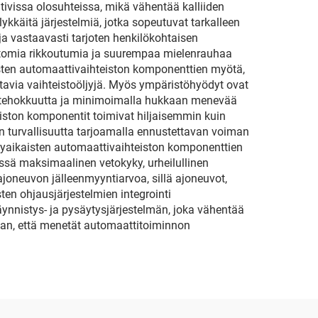
tivissa olosuhteissa, mikä vähentää kalliiden
ykkäitä järjestelmiä, jotka sopeutuvat tarkalleen
ja vastaavasti tarjoten henkilökohtaisen
tomia rikkoutumia ja suurempaa mielenrauhaa
aisten automaattivaihteiston komponenttien myötä,
tavia vaihteistoöljyjä. Myös ympäristöhyödyt ovat
in tehokkuutta ja minimoimalla hukkaan menevää
eiston komponentit toimivat hiljaisemmin kuin
turvallisuutta tarjoamalla ennustettavan voiman
ykyaikaisten automaattivaihteiston komponenttien
ssä maksimaalinen vetokyky, urheilullinen
ajoneuvon jälleenmyyntiarvoa, sillä ajoneuvot,
sten ohjausjärjestelmien integrointi
ynnistys- ja pysäytysjärjestelmän, joka vähentää
lman, että menetät automaattitoiminnon