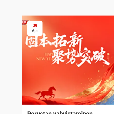
09
Apr
Perustan vahvistaminen,