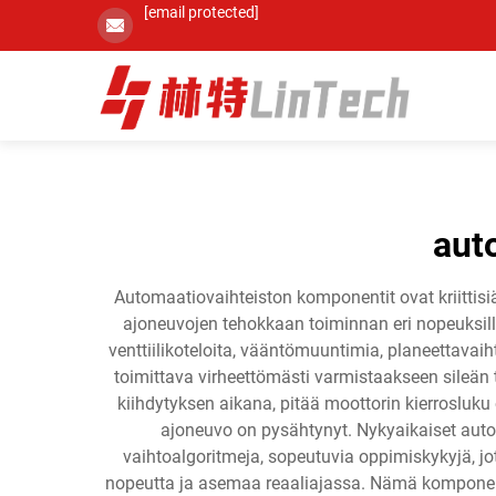
[email protected]
aut
Automaatiovaihteiston komponentit ovat kriittisiä
ajoneuvojen tehokkaan toiminnan eri nopeuksilla 
venttiilikoteloita, vääntömuuntimia, planeettavaih
toimittava virheettömästi varmistaakseen sileä
kiihdytyksen aikana, pitää moottorin kierrosluku
ajoneuvo on pysähtynyt. Nykyaikaiset auto
vaihtoalgoritmeja, sopeutuvia oppimiskykyjä, jot
nopeutta ja asemaa reaaliajassa. Nämä komponenti