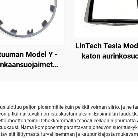
LinTech Tesla Mode
tuuman Model Y -
katon aurinkosu
enkaansuojaimet
(mallivuodet 20
allivuodet 2019–
2024), yhden
2024), LinTech
napsautukse
ääniohjaus, silm
suojelu heijastuksi
 ulottuu paljon pidemmälle kuin pelkkä voiman siirto, ja ne tarj
on pitkän aikavälin omistuskustannuksiin. Ensinnäkin laadukk
UV-säteilyltä
 että moottori toimii tehokkaimmalla tehoalueellaan riippumat
uukausi. Nämä komponentit parantavat ajoneuvon suorituskykyä
istävistä liittymästä turvallisemman ja kaupunkiajosta mukavamm