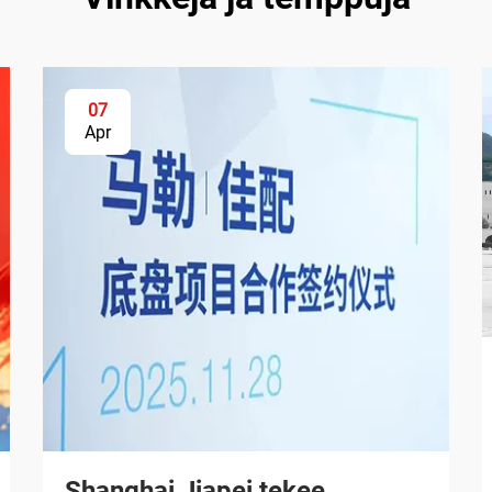
07
Apr
Shanghai Jiapei tekee