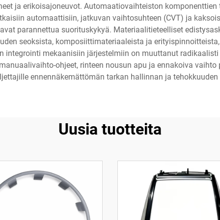
neet ja erikoisajoneuvot. Automaatiovaihteiston komponenttien 
aisiin automaattisiin, jatkuvan vaihtosuhteen (CVT) ja kaksoisk
vat parannettua suorituskykyä. Materiaalitieteelliset edistysas
n seoksista, komposiittimateriaaleista ja erityispinnoitteista,
en integrointi mekaanisiin järjestelmiin on muuttanut radikaali
manuaalivaihto-ohjeet, rinteen nousun apu ja ennakoiva vaihto p
uljettajille ennennäkemättömän tarkan hallinnan ja tehokkuuden
Uusia tuotteita