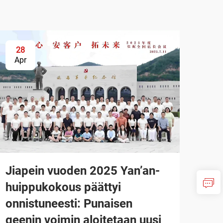
28
Apr
Jiapein vuoden 2025 Yan’an-
huippukokous päättyi
onnistuneesti: Punaisen
geenin voimin aloitetaan uusi