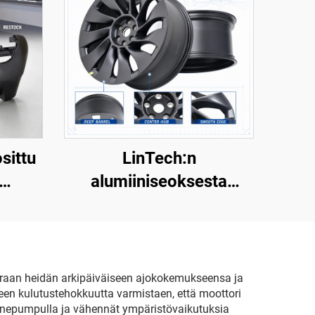
sittu
LinTech:n
alumiiniseoksesta
E
valmistettu renkaan
esla
ulkoreuna Model Y -
mallille, osanumero
le
3488226-00-A
uoraan heidän arkipäiväiseen ajokokemukseensa ja
een kulutustehokkuutta varmistaen, että moottori
oainepumpulla ja vähennät ympäristövaikutuksia