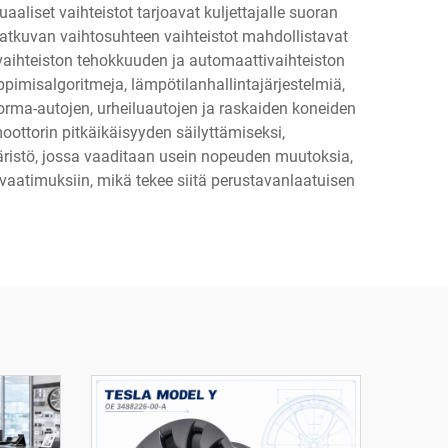
aliset vaihteistot tarjoavat kuljettajalle suoran
Jatkuvan vaihtosuhteen vaihteistot mahdollistavat
vaihteiston tehokkuuden ja automaattivaihteiston
pimisalgoritmeja, lämpötilanhallintajärjestelmiä,
uorma-autojen, urheiluautojen ja raskaiden koneiden
ottorin pitkäikäisyyden säilyttämiseksi,
istö, jossa vaaditaan usein nopeuden muutoksia,
avaatimuksiin, mikä tekee siitä perustavanlaatuisen