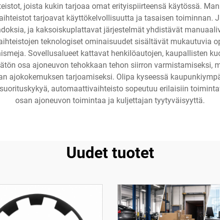
istot, joista kukin tarjoaa omat erityispiirteensä käytössä. Manua
hteistot tarjoavat käyttökelvollisuutta ja tasaisen toiminnan. 
doksia, ja kaksoiskuplattavat järjestelmät yhdistävät manuaali
ihteistojen teknologiset ominaisuudet sisältävät mukautuvia op
nismeja. Sovellusalueet kattavat henkilöautojen, kaupallisten k
ätön osa ajoneuvon tehokkaan tehon siirron varmistamiseksi, mo
an ajokokemuksen tarjoamiseksi. Olipa kyseessä kaupunkiympär
ä suorituskykyä, automaattivaihteisto sopeutuu erilaisiin toimint
osan ajoneuvon toimintaa ja kuljettajan tyytyväisyyttä.
Uudet tuotet