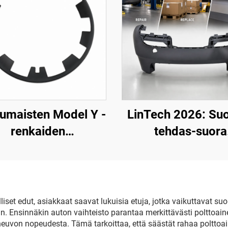
umaisten Model Y -
LinTech 2026: Suo
renkaiden
tehdas-suora
asreunansuojat 19–
takapuskuri O
24, LinTech
1582571-SC-C T
Model 3 -
päivitysversiol
set edut, asiakkaat saavat lukuisia etuja, jotka vaikuttavat s
. Ensinnäkin auton vaihteisto parantaa merkittävästi polttoain
ajoneuvon nopeudesta. Tämä tarkoittaa, että säästät rahaa poltt