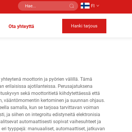
FI
Hanki tarjous
Ota yhteyttä
yhteytenä moottorin ja pyörien välillä. Tämä
 erilaisissa ajotilanteissa. Perusajatuksena
tuskyvyn sekä moottoritietä kiihdytettäessä että
en, vääntömomentin kertominen ja suunnan ohjaus.
lla samalla, kun se tarjoaa tarvittavan voiman
, ja siihen on integroitu edistyneitä elektronisia
alitsevat automaattisesti sopivat vaihesuhteet ja
eri tyyppejä: manuaaliset, automaattiset, jatkuvan