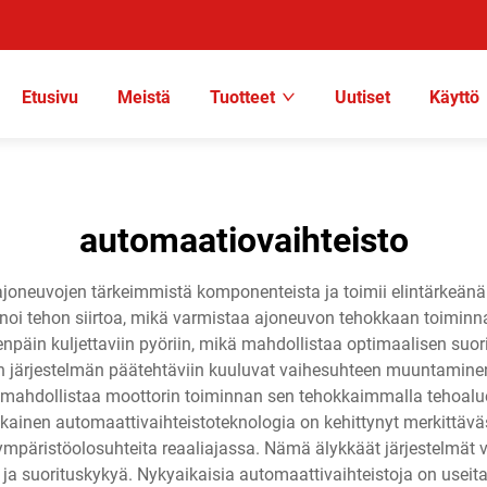
Etusivu
Meistä
Tuotteet
Uutiset
Käyttö
automaatiovaihteisto
ajoneuvojen tärkeimmistä komponenteista ja toimii elintärkeänä 
oi tehon siirtoa, mikä varmistaa ajoneuvon tehokkaan toiminnan
npäin kuljettaviin pyöriin, mikä mahdollistaa optimaalisen suori
en järjestelmän päätehtäviin kuuluvat vaihesuhteen muuntamin
 mahdollistaa moottorin toiminnan sen tehokkaimmalla tehoaluee
ainen automaattivaihteistoteknologia on kehittynyt merkittävästi
 ympäristöolosuhteita reaaliajassa. Nämä älykkäät järjestelmät v
ja suorituskykyä. Nykyaikaisia automaattivaihteistoja on useita 