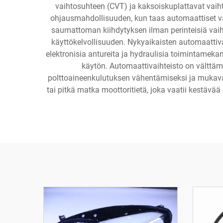
vaihtosuhteen (CVT) ja kaksoiskuplattavat vaihte
ohjausmahdollisuuden, kun taas automaattiset vai
saumattoman kiihdytyksen ilman perinteisiä vaih
käyttökelvollisuuden. Nykyaikaisten automaattiva
elektronisia antureita ja hydraulisia toimintameka
käytön. Automaattivaihteisto on välttäm
polttoaineenkulutuksen vähentämiseksi ja mukav
tai pitkä matka moottoritietä, joka vaatii kestävä