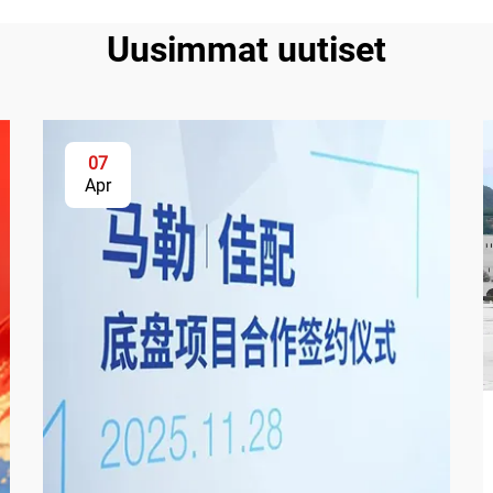
Uusimmat uutiset
07
Apr