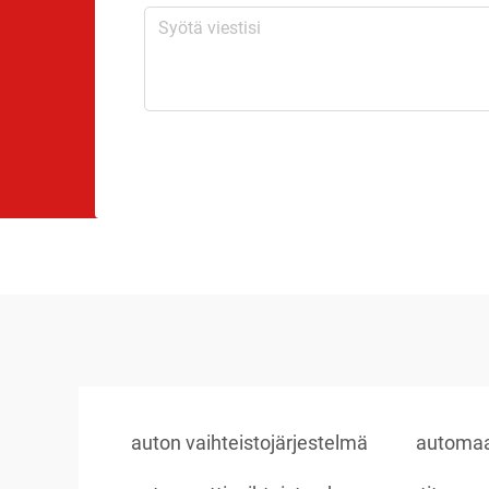
auton vaihteistojärjestelmä
automaa