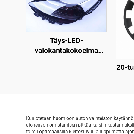
Täys-LED-
valokantakokoelma
Model 3:lle ja Model
20-tu
Y:lle, alkuperäinen
varaosanumero
reng
1514952-00-D,
1514952-00-E ja
1514952-10-E,
autoteollisuuden
Kun otetaan huomioon auton vaihteiston käytännölli
ajoneuvon omistamisen pitkäaikaisiin kustannuksiin
valaistusvalojen vaihto
toimii optimaalisilla kierrosluvuilla riippumatta 