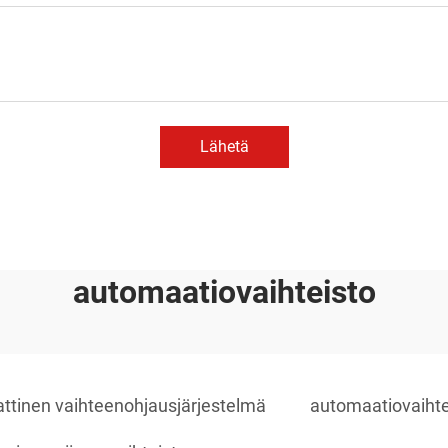
Lähetä
automaatiovaihteisto
ttinen vaihteenohjausjärjestelmä
automaatiovaihte