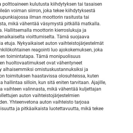
 polttoaineen kulutusta kiihdytyksen tai tasaisen
leän voiman siirron, joka tekee kiihdytyksestä
aupunkiajossa ilman moottorin rasitusta tai
sta, mikä vähentää väsymystä pitkällä matkalla.
 Hallitsemalla moottorin kierroslukuja ja
nnenaikaiselta vioittumiselta. Tämä suojaava
a etuja. Nykyaikaiset auton vaihteistojärjestelmät
enkilökohtainen reagointi luo ajokokemuksen, joka
llinen toimintatapa. Tämä monipuolisuus
tojen huoltovaatimukset ovat vähentyneet
tyy alhaisemmiksi omistuskustannuksiksi ja
on toimituksen haastavissa olosuhteissa, kuten
allintaa silloin, kun sitä eniten tarvitaan. Ajajille,
a vaihteen valinnasta, mikä vähentää kuljettajan
lettujen auton vaihteistojärjestelmien
en. Yhteenvetona auton vaihteisto tarjoaa
suutta ja pitkäaikaista luotettavuutta, mikä tekee