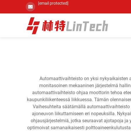
[email protected]
Automaattivaihteisto on yksi nykyaikaisten 
monitasoinen mekaaninen järjestelmä hallinn
automaattivaihteisto ohjaa moottorin tehoa etee
kaupunkiliikenteessä liikkuessa. Tämän olennais
Vaihesuhteita säätämällä automaattivaihteisto
ajoneuvon liikuttamiseen eri nopeuksilla. Nykyaik
ohjausjärjestelmiä, jotka seuraavat ajotapoja ja
optimoivat samanaikaisesti polttoaineenkulutusta 