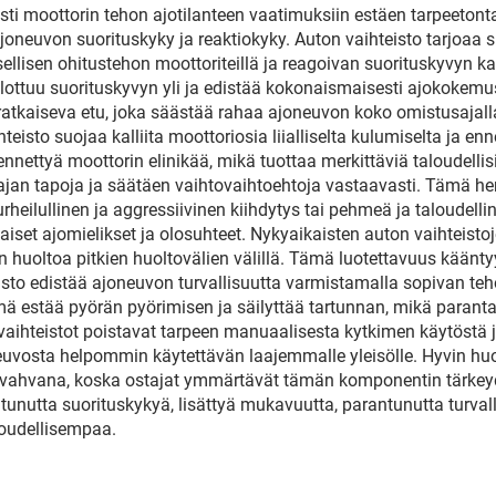
ti moottorin tehon ajotilanteen vaatimuksiin estäen tarpeetonta
oneuvon suorituskyky ja reaktiokyky. Auton vaihteisto tarjoaa si
ellisen ohitustehon moottoriteillä ja reagoivan suorituskyvyn k
ulottuu suorituskyvyn yli ja edistää kokonaismaisesti ajokokemu
tkaiseva etu, joka säästää rahaa ajoneuvon koko omistusajalla.
hteisto suojaa kalliita moottoriosia liialliselta kulumiselta ja e
nettyä moottorin elinikää, mikä tuottaa merkittäviä taloudellisi
jajan tapoja ja säätäen vaihtovaihtoehtoja vastaavasti. Tämä h
urheilullinen ja aggressiivinen kiihdytys tai pehmeä ja taloude
ilaiset ajomielikset ja olosuhteet. Nykyaikaisten auton vaihteis
n huoltoa pitkien huoltovälien välillä. Tämä luotettavuus kään
sto edistää ajoneuvon turvallisuutta varmistamalla sopivan teh
lmä estää pyörän pyörimisen ja säilyttää tartunnan, mikä parantaa h
aihteistot poistavat tarpeen manuaalisesta kytkimen käytöstä j
uvosta helpommin käytettävän laajemmalle yleisölle. Hyvin huol
y vahvana, koska ostajat ymmärtävät tämän komponentin tärkeyd
tunutta suorituskykyä, lisättyä mukavuutta, parantunutta turvalli
oudellisempaa.