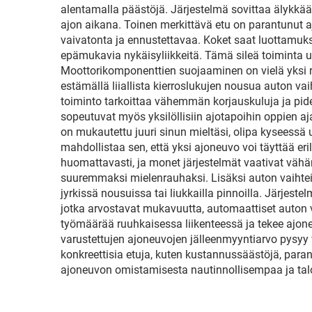
alentamalla päästöjä. Järjestelmä sovittaa älykkääs
ajon aikana. Toinen merkittävä etu on parantunut aj
vaivatonta ja ennustettavaa. Koket saat luottamuks
epämukavia nykäisyliikkeitä. Tämä sileä toiminta 
Moottorikomponenttien suojaaminen on vielä yksi ra
estämällä liiallista kierroslukujen nousua auton vai
toiminto tarkoittaa vähemmän korjauskuluja ja piden
sopeutuvat myös yksilöllisiin ajotapoihin oppien a
on mukautettu juuri sinun mieltäsi, olipa kyseessä 
mahdollistaa sen, että yksi ajoneuvo voi täyttää er
huomattavasti, ja monet järjestelmät vaativat vähä
suuremmaksi mielenrauhaksi. Lisäksi auton vaihtei
jyrkissä nousuissa tai liukkailla pinnoilla. Järjeste
jotka arvostavat mukavuutta, automaattiset auton v
työmäärää ruuhkaisessa liikenteessä ja tekee ajone
varustettujen ajoneuvojen jälleenmyyntiarvo pysy
konkreettisia etuja, kuten kustannussäästöjä, paran
ajoneuvon omistamisesta nautinnollisempaa ja tal