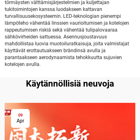
törmäysten välttämisjärjestelmien ja kuljettajan
tukitoimintojen kanssa luodakseen kattavan
turvallisuusekosysteemin. LED-teknologian pienempi
lämpöteho vähentää linssien vaurioitumisen ja kotelojen
rappeutumisen riskiä sekä vähentää tulipalovaaraa
sähkövirheiden sattuessa. Asennusjoustavuus
mahdollistaa luovia muotoiluratkaisuja, joita valmistajat
käyttävät erottautuakseen brändinsä avulla ja
parantaakseen aerodynaamista tehokkuutta sujuvien
kotelojen avulla.
Käytännöllisiä neuvoja
09
Apr