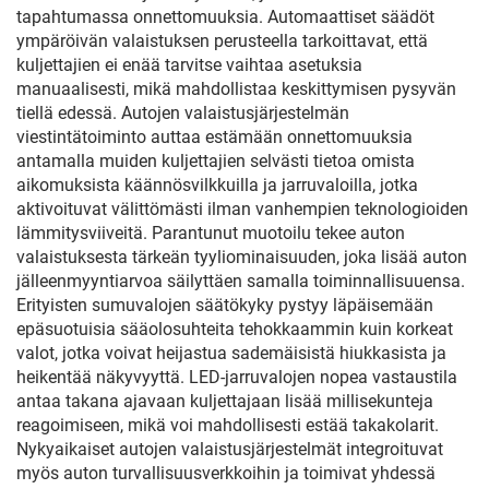
tapahtumassa onnettomuuksia. Automaattiset säädöt
ympäröivän valaistuksen perusteella tarkoittavat, että
kuljettajien ei enää tarvitse vaihtaa asetuksia
manuaalisesti, mikä mahdollistaa keskittymisen pysyvän
tiellä edessä. Autojen valaistusjärjestelmän
viestintätoiminto auttaa estämään onnettomuuksia
antamalla muiden kuljettajien selvästi tietoa omista
aikomuksista käännösvilkkuilla ja jarruvaloilla, jotka
aktivoituvat välittömästi ilman vanhempien teknologioiden
lämmitysviiveitä. Parantunut muotoilu tekee auton
valaistuksesta tärkeän tyyliominaisuuden, joka lisää auton
jälleenmyyntiarvoa säilyttäen samalla toiminnallisuuensa.
Erityisten sumuvalojen säätökyky pystyy läpäisemään
epäsuotuisia sääolosuhteita tehokkaammin kuin korkeat
valot, jotka voivat heijastua sademäisistä hiukkasista ja
heikentää näkyvyyttä. LED-jarruvalojen nopea vastaustila
antaa takana ajavaan kuljettajaan lisää millisekunteja
reagoimiseen, mikä voi mahdollisesti estää takakolarit.
Nykyaikaiset autojen valaistusjärjestelmät integroituvat
myös auton turvallisuusverkkoihin ja toimivat yhdessä