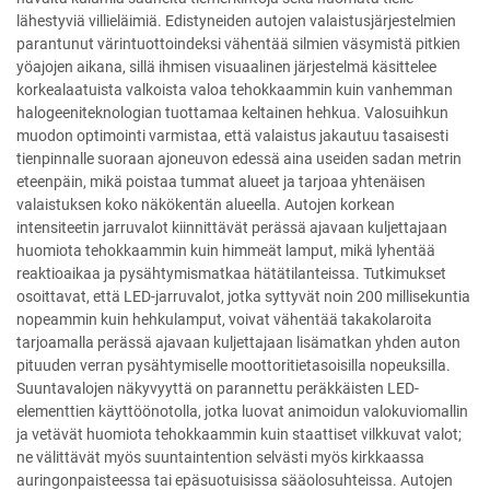
lähestyviä villieläimiä. Edistyneiden autojen valaistusjärjestelmien
parantunut värintuottoindeksi vähentää silmien väsymistä pitkien
yöajojen aikana, sillä ihmisen visuaalinen järjestelmä käsittelee
korkealaatuista valkoista valoa tehokkaammin kuin vanhemman
halogeeniteknologian tuottamaa keltainen hehkua. Valosuihkun
muodon optimointi varmistaa, että valaistus jakautuu tasaisesti
tienpinnalle suoraan ajoneuvon edessä aina useiden sadan metrin
eteenpäin, mikä poistaa tummat alueet ja tarjoaa yhtenäisen
valaistuksen koko näkökentän alueella. Autojen korkean
intensiteetin jarruvalot kiinnittävät perässä ajavaan kuljettajaan
huomiota tehokkaammin kuin himmeät lamput, mikä lyhentää
reaktioaikaa ja pysähtymismatkaa hätätilanteissa. Tutkimukset
osoittavat, että LED-jarruvalot, jotka syttyvät noin 200 millisekuntia
nopeammin kuin hehkulamput, voivat vähentää takakolaroita
tarjoamalla perässä ajavaan kuljettajaan lisämatkan yhden auton
pituuden verran pysähtymiselle moottoritietasoisilla nopeuksilla.
Suuntavalojen näkyvyyttä on parannettu peräkkäisten LED-
elementtien käyttöönotolla, jotka luovat animoidun valokuviomallin
ja vetävät huomiota tehokkaammin kuin staattiset vilkkuvat valot;
ne välittävät myös suuntaintention selvästi myös kirkkaassa
auringonpaisteessa tai epäsuotuisissa sääolosuhteissa. Autojen