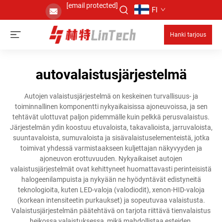
[email protected]
FI
Hanki tarjous
autovalaistusjärjestelmä
Autojen valaistusjärjestelmä on keskeinen turvallisuus- ja
toiminnallinen komponentti nykyaikaisissa ajoneuvoissa, ja sen
tehtävät ulottuvat paljon pidemmälle kuin pelkkä perusvalaistus.
Järjestelmän ydin koostuu etuvaloista, takavalioista, jarruvaloista,
suuntavaloista, sumuvaloista ja sisävalaistuselementeistä, jotka
toimivat yhdessä varmistaakseen kuljettajan näkyvyyden ja
ajoneuvon erottuvuuden. Nykyaikaiset autojen
valaistusjärjestelmät ovat kehittyneet huomattavasti perinteisistä
halogeenilampuista ja nykyään ne hyödyntävät edistyneitä
teknologioita, kuten LED-valoja (valodiodit), xenon-HID-valoja
(korkean intensiteetin purkaukset) ja sopeutuvaa valaistusta.
Valaistusjärjestelmän päätehtävä on tarjota riittävä tienvalaistus
heikossa valaistuksessa, mikä mahdollistaa esteiden,