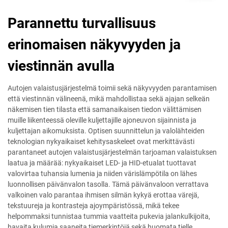
Parannettu turvallisuus
erinomaisen näkyvyyden ja
viestinnän avulla
Autojen valaistusjärjestelmä toimii sekä näkyvyyden parantamisen
että viestinnän välineenä, mikä mahdollistaa sekä ajajan selkeän
näkemisen tien tilasta että samanaikaisen tiedon välittämisen
muille liikenteessä oleville kuljettajille ajoneuvon sijainnista ja
kuljettajan aikomuksista. Optisen suunnittelun ja valolähteiden
teknologian nykyaikaiset kehitysaskeleet ovat merkittävästi
parantaneet autojen valaistusjärjestelmän tarjoaman valaistuksen
laatua ja määrää: nykyaikaiset LED- ja HID-etualat tuottavat
valovirtaa tuhansia lumenia ja niiden värislämpötila on lähes
luonnollisen päivänvalon tasolla. Tämä päivänvaloon verrattava
valkoinen valo parantaa ihmisen silmän kykyä erottaa värejä,
tekstuureja ja kontrasteja ajoympäristössä, mikä tekee
helpommaksi tunnistaa tummia vaatteita pukevia jalankulkijoita,
havaita kulumia saaneita tiemerkintöjä sekä huomata tielle