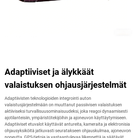
Adaptiiviset ja älykkäät
valaistuksen ohjausjärjestelmät
Adaptiivisten teknologioiden integrointi auton
valaistusjärjestelmään on muuttanut passiivisen valaistuksen
aktiiviseksi turvallisuusominaisuudeksi, joka reagoi dynaamisesti
ajotilanteisiin, ympäristötekijöihin ja ajoneuvon käyttäytymiseen.
Adaptiiviset etuvalot käyttävät antureita, kameraita ja elektronisia
ohjausyksiköitä jatkuvasti seuratakseen ohjauskulmaa, ajoneuvon
nopeutta, GPS-tietoja ja vastaantulevaa liikennettä ja säätävät