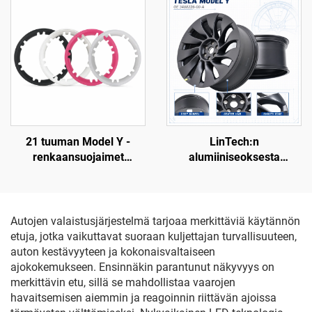
muovaus, esimaalattu
pinta, yhteensopiva
alkuperäisen radarin ja
anturien kanssa, ei-
tuhoava asennus,
korjaamolle ja flottille
tarkoitettu huolto
21 tuuman Model Y -
LinTech:n
renkaansuojaimet
alumiiniseoksesta
(mallivuodet 2019–2024),
valmistettu renkaan
LinTech
ulkoreuna Model Y -
mallille, osanumero
3488226-00-A
Autojen valaistusjärjestelmä tarjoaa merkittäviä käytännön
etuja, jotka vaikuttavat suoraan kuljettajan turvallisuuteen,
auton kestävyyteen ja kokonaisvaltaiseen
ajokokemukseen. Ensinnäkin parantunut näkyvyys on
merkittävin etu, sillä se mahdollistaa vaarojen
havaitsemisen aiemmin ja reagoinnin riittävän ajoissa