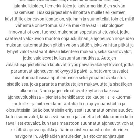
jalankulkijoiden, tiemerkintöjen ja kaistamerkintöjen selvän
näkemisen. Lisäksi järjestelmä ilmoittaa muille tieliikenteen
käyttäjille ajoneuvon läsnäolon, sijainnin ja suunnitellut toimet, mikä
vähentää onnettomuusriskiä merkittävästi. Teknologiset
innovaatiot ovat tuoneet mukanaan sopeutuvat etuvalot, jotka
säätävät valokuvion muotoa ohjauskulman ja ajoneuvon nopeuden
mukaan, automaattisen pitkän valon säädön, joka vaihtaa pitkät ja
lyhyet valot vastaantulevan liikenteen mukaan, sekä kääntövalot,
jotka valaisevat kulkusuuntaa mutkissa. Autojen
valaistusjärjestelmään kuuluvat myös päivänvalokäyttövalot, jotka
parantavat ajoneuvon näkyvyyttä päivällä, hätävaroitusvalot
tieautomaattisissa aputilanteissa sekä ympäristövalaistus
sisätiloissa, joka parantaa matkustajien mukavuutta ja sisätilojen
ulkoasua. Nämä järjestelmät ovat käytössä kaikissa
ajoneuvoluokissa – pienistä henkilöautoista kaupallisille kuorma-
autoille – ja niitä voidaan räätälöidä eri ajoympäristöihin ja
olosuhteisiin. Sääolosuhteisiin erityisesti suunnatut ominaisuudet,
kuten sumuvalot, läpäisevät sumua ja sadetta tehokkaammin kuin
tavalliset etuvalot, kun taas maastoon suunnatut ajoneuvot voivat
sisältää apuvalopalkkeja äärimmäisten maasto-olosuhteiden
navigointiin. Älykkäiden antureiden ja tietokoneohjattujen