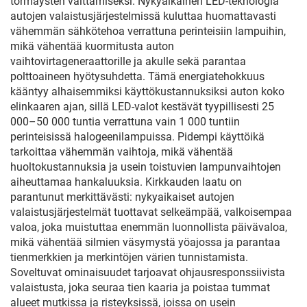
törmäysten välttämiseksi. Nykyaikainen LED-teknologia
autojen valaistusjärjestelmissä kuluttaa huomattavasti
vähemmän sähkötehoa verrattuna perinteisiin lampuihin,
mikä vähentää kuormitusta auton
vaihtovirtageneraattorille ja akulle sekä parantaa
polttoaineen hyötysuhdetta. Tämä energiatehokkuus
kääntyy alhaisemmiksi käyttökustannuksiksi auton koko
elinkaaren ajan, sillä LED-valot kestävät tyypillisesti 25
000–50 000 tuntia verrattuna vain 1 000 tuntiin
perinteisissä halogeenilampuissa. Pidempi käyttöikä
tarkoittaa vähemmän vaihtoja, mikä vähentää
huoltokustannuksia ja usein toistuvien lampunvaihtojen
aiheuttamaa hankaluuksia. Kirkkauden laatu on
parantunut merkittävästi: nykyaikaiset autojen
valaistusjärjestelmät tuottavat selkeämpää, valkoisempaa
valoa, joka muistuttaa enemmän luonnollista päivävaloa,
mikä vähentää silmien väsymystä yöajossa ja parantaa
tienmerkkien ja merkintöjen värien tunnistamista.
Soveltuvat ominaisuudet tarjoavat ohjausresponssiivista
valaistusta, joka seuraa tien kaaria ja poistaa tummat
alueet mutkissa ja risteyksissä, joissa on usein