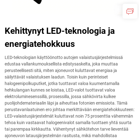
Kehittynyt LED-teknologia ja
energiatehokkuus
LED-teknologian käyttöönotto autojen valaistusjärjestelmissä
edustaa vallankumouksellista edistysaskelta, joka muuttaa
perusteellisesti sitä, miten ajoneuvot kuluttavat energiaa ja
säilyttävät valaistuksen laadun. Toisin kuin perinteiset
halogeenipolkuputket, jotka tuottavat valoa kuumentamalla
hehkulangan kunnes se loistaa, LED-valot tuottavat valoa
elektroluminesenssillä, prosessilla, jossa sähkövirta kulkee
puolijohdemateriaalin läpi ja aiheuttaa fotonien emissiota. Tämä
perustavanlaatuinen ero johtaa merkittävään energiatehokkuuteen:
LED-valaistusjärjestelmät kuluttavat noin 75 prosenttia vähemmän
tehoa kuin vastaavat halogeenivalot samalla tuottaen yhtä suurta
tai parempaa kirkkautta. Vähentynyt sähkötehon tarve lieventää
ajoneuvon latausjärjestelmän rasitusta, mikä mahdollistaa