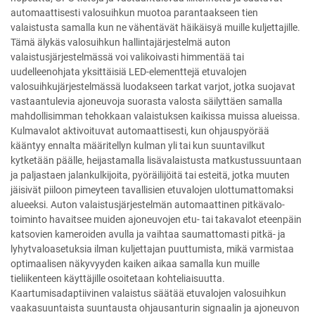
automaattisesti valosuihkun muotoa parantaakseen tien
valaistusta samalla kun ne vähentävät häikäisyä muille kuljettajille.
Tämä älykäs valosuihkun hallintajärjestelmä auton
valaistusjärjestelmässä voi valikoivasti himmentää tai
uudelleenohjata yksittäisiä LED-elementtejä etuvalojen
valosuihkujärjestelmässä luodakseen tarkat varjot, jotka suojavat
vastaantulevia ajoneuvoja suorasta valosta säilyttäen samalla
mahdollisimman tehokkaan valaistuksen kaikissa muissa alueissa.
Kulmavalot aktivoituvat automaattisesti, kun ohjauspyörää
kääntyy ennalta määritellyn kulman yli tai kun suuntavilkut
kytketään päälle, heijastamalla lisävalaistusta matkustussuuntaan
ja paljastaen jalankulkijoita, pyöräilijöitä tai esteitä, jotka muuten
jäisivät piiloon pimeyteen tavallisien etuvalojen ulottumattomaksi
alueeksi. Auton valaistusjärjestelmän automaattinen pitkävalo-
toiminto havaitsee muiden ajoneuvojen etu- tai takavalot eteenpäin
katsovien kameroiden avulla ja vaihtaa saumattomasti pitkä- ja
lyhytvaloasetuksia ilman kuljettajan puuttumista, mikä varmistaa
optimaalisen näkyvyyden kaiken aikaa samalla kun muille
tieliikenteen käyttäjille osoitetaan kohteliaisuutta.
Kaartumisadaptiivinen valaistus säätää etuvalojen valosuihkun
vaakasuuntaista suuntausta ohjausanturin signaalin ja ajoneuvon