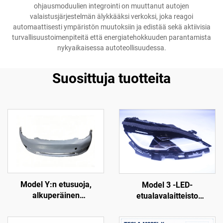
ohjausmoduulien integrointi on muuttanut autojen
valaistusjärjestelmän älykkääksi verkoksi, joka reagoi
automaattisesti ympäristön muutoksiin ja edistää sekä aktiivisia
turvallisuustoimenpiteitä että energiatehokkuuden parantamista
nykyaikaisessa autoteollisuudessa.
Suosittuja tuotteita
Model Y:n etusuoja,
Model 3 -LED-
alkuperäinen
etualavalaitteisto
varaosanumero 1493736-
1760889-00-F LinTech
SC-C, korkean tarkkuuden