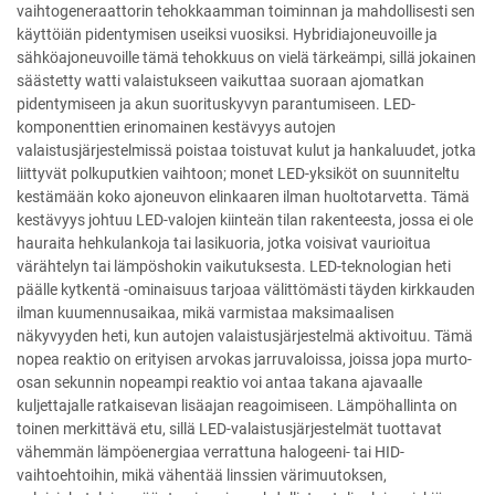
vaihtogeneraattorin tehokkaamman toiminnan ja mahdollisesti sen
käyttöiän pidentymisen useiksi vuosiksi. Hybridiajoneuvoille ja
sähköajoneuvoille tämä tehokkuus on vielä tärkeämpi, sillä jokainen
säästetty watti valaistukseen vaikuttaa suoraan ajomatkan
pidentymiseen ja akun suorituskyvyn parantumiseen. LED-
komponenttien erinomainen kestävyys autojen
valaistusjärjestelmissä poistaa toistuvat kulut ja hankaluudet, jotka
liittyvät polkuputkien vaihtoon; monet LED-yksiköt on suunniteltu
kestämään koko ajoneuvon elinkaaren ilman huoltotarvetta. Tämä
kestävyys johtuu LED-valojen kiinteän tilan rakenteesta, jossa ei ole
hauraita hehkulankoja tai lasikuoria, jotka voisivat vaurioitua
värähtelyn tai lämpöshokin vaikutuksesta. LED-teknologian heti
päälle kytkentä -ominaisuus tarjoaa välittömästi täyden kirkkauden
ilman kuumennusaikaa, mikä varmistaa maksimaalisen
näkyvyyden heti, kun autojen valaistusjärjestelmä aktivoituu. Tämä
nopea reaktio on erityisen arvokas jarruvaloissa, joissa jopa murto-
osan sekunnin nopeampi reaktio voi antaa takana ajavaalle
kuljettajalle ratkaisevan lisäajan reagoimiseen. Lämpöhallinta on
toinen merkittävä etu, sillä LED-valaistusjärjestelmät tuottavat
vähemmän lämpöenergiaa verrattuna halogeeni- tai HID-
vaihtoehtoihin, mikä vähentää linssien värimuutoksen,