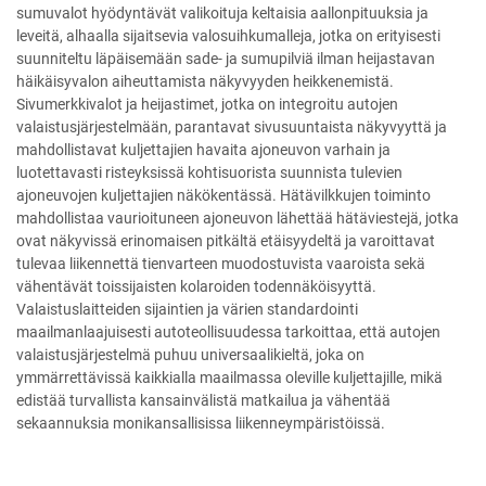
sumuvalot hyödyntävät valikoituja keltaisia aallonpituuksia ja
leveitä, alhaalla sijaitsevia valosuihkumalleja, jotka on erityisesti
suunniteltu läpäisemään sade- ja sumupilviä ilman heijastavan
häikäisyvalon aiheuttamista näkyvyyden heikkenemistä.
Sivumerkkivalot ja heijastimet, jotka on integroitu autojen
valaistusjärjestelmään, parantavat sivusuuntaista näkyvyyttä ja
mahdollistavat kuljettajien havaita ajoneuvon varhain ja
luotettavasti risteyksissä kohtisuorista suunnista tulevien
ajoneuvojen kuljettajien näkökentässä. Hätävilkkujen toiminto
mahdollistaa vaurioituneen ajoneuvon lähettää hätäviestejä, jotka
ovat näkyvissä erinomaisen pitkältä etäisyydeltä ja varoittavat
tulevaa liikennettä tienvarteen muodostuvista vaaroista sekä
vähentävät toissijaisten kolaroiden todennäköisyyttä.
Valaistuslaitteiden sijaintien ja värien standardointi
maailmanlaajuisesti autoteollisuudessa tarkoittaa, että autojen
valaistusjärjestelmä puhuu universaalikieltä, joka on
ymmärrettävissä kaikkialla maailmassa oleville kuljettajille, mikä
edistää turvallista kansainvälistä matkailua ja vähentää
sekaannuksia monikansallisissa liikenneympäristöissä.