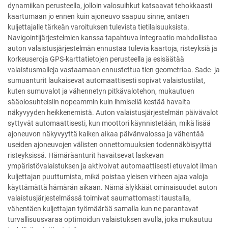
dynamiikan perusteella, jolloin valosuihkut katsaavat tehokkaasti
kaartumaan jo ennen kuin ajoneuvo saapuu sinne, antaen
kuljettajalle tärkeän varoituksen tulevista tietilaisuuksista.
Navigointijärjestelmien kanssa tapahtuva integraatio mahdollistaa
auton valaistusjärjestelmän ennustaa tulevia kaartoja, risteyksiä ja
korkeuseroja GPS-karttatietojen perusteella ja esisäätää
valaistusmalleja vastaamaan ennustettua tien geometriaa. Sade- ja
sumuanturit laukaisevat automaattisesti sopivat valaistustilat,
kuten sumuvalot ja vähennetyn pitkävalotehon, mukautuen
sääolosuhteisiin nopeammin kuin ihmisellä kestää havaita
näkyvyyden heikkenemistä. Auton valaistusjärjestelmän päivävalot
syttyvät automaattisesti, kun moottori käynnistetään, mikä lisää
ajoneuvon näkyvyyttä kaiken aikaa päivänvalossa ja vähentää
useiden ajoneuvojen välisten onnettomuuksien todennäköisyyttä
risteyksissä. Hämäräanturit havaitsevat laskevan
ympäristövalaistuksen ja aktivoivat automaattisesti etuvalot ilman
kuljettajan puuttumista, mikä poistaa yleisen virheen ajaa valoja
käyttämättä hämärän aikaan. Nämä älykkäät ominaisuudet auton
valaistusjärjestelmässä toimivat saumattomasti taustalla,
vähentäen kuljettajan työmäärää samalla kun ne parantavat
turvallisuusvaraa optimoidun valaistuksen avulla, joka mukautuu