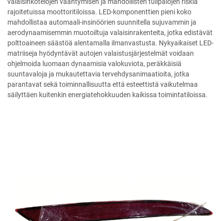
valaisinkotelojen vääntymisen ja mahdollisten tulipalojen riskiä
rajoitetuissa moottoritiloissa. LED-komponenttien pieni koko
mahdollistaa automaali-insinöörien suunnitella sujuvammin ja
aerodynaamisemmin muotoiltuja valaisinrakenteita, jotka edistävät
polttoaineen säästöä alentamalla ilmanvastusta. Nykyaikaiset LED-
matriiseja hyödyntävät autojen valaistusjärjestelmät voidaan
ohjelmoida luomaan dynaamisia valokuviota, peräkkäisiä
suuntavaloja ja mukautettavia tervehdysanimaatioita, jotka
parantavat sekä toiminnallisuutta että esteettistä vaikutelmaa
säilyttäen kuitenkin energiatehokkuuden kaikissa toimintatiloissa.