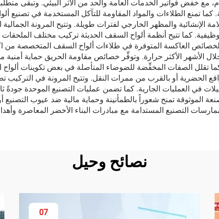
مع خفض فواتير الخدمات العامة والحد من الأثر البيئي. وتبقى متطلبا
. كما تمنع الطلاءات والمواد المقاومة للتآكل المستخدمة في تصنيع ألو
امة الإنشائية والمظهر الخارجي لفترات طويلة. وتتيح المرونة الجمالية 
وظيفية. كما تتيح أنظمة ألواح السقف الحديثة تركيب مختلف الملحقات 
لل الخصائص العاكسة المتوفرة في طلاءات ألواح السقف المتخصصة من
لال الأشهر الأكثر حرارة. وتوفِّر خصائص مقاومة الحريق حماية أمنية 
ما تقلل الصفات المخفِّضة للضوضاء المتأصلة في بعض تكوينات ألواح ا
واقع الحضرية أو بالقرب من ممرات النقل. وتتيح المرونة في التركيب 
طيلات في العمليات الجارية. كما تضمن عمليات التصنيع الموحدة جودةً ثابتة
عة الموثوقة تمنح شعوراً بالطمأنينة وحماية مالية ضد عيوب التصنيع أو ا
ر وممارسات التصنيع المستدامة مع مبادرات البناء الأخضر المعاصرة وأه
نصائح وحيل
07