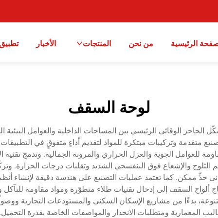
صفحة الرئيسية
من نحن
المنتجات
الأخبار
تطبيق
لوحة السقف
شكّل الحاجز الوقائي الرئيسي بين المساحات الداخلية والعوامل البيئية الخا
ع متقدمة وتركيبات مبتكرة للمواد لتقديم أداءٍ متفوقٍ في التطبيقات
اومة للعوامل الجوية والعزل الحراري والمرونة الجمالية. وتدمج تقنية ا
م الثلوج والإشعاع فوق البنفسجي الشديد وتقلبات درجات الحرارة. وترك
دنى حدٍّ ممكن. كما تعتمد عمليات التصنيع على هندسة دقيقة لإنشاء أنظ
إنتاج ألواح السقف إلى إدخال تقنيات طلاء متطوّرة ومواد مقاومة للتآك
وعة، بدءًا من مشاريع الإسكان السكني والمستودعات التجارية ووصولًا
اليب المعمارية ومتطلبات الانحدار والمواصفات الخاصة بقدرة التحميل.