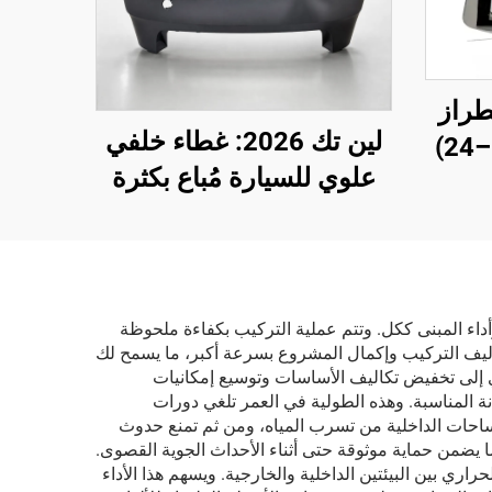
راز
لين تك 2026: غطاء خلفي
تيسلا موديل واي (19–24)
علوي للسيارة مُباع بكثرة
حكم
مباشرةً من المصنع، الطراز
حماية
الأصلي (OE) رقم
وق
1582571-SC-C لسيارة
تسلا موديل 3 المُحدَّثة
أداء المبنى ككل. وتتم عملية التركيب بكفاءة ملحوظة
اليف التركيب وإكمال المشروع بسرعة أكبر، ما يسمح لك
ي إلى تخفيض تكاليف الأساسات وتوسيع إمكانيات
ة المناسبة. وهذه الطولية في العمر تلغي دورات
مساحات الداخلية من تسرب المياه، ومن ثم تمنع حدوث
ما يضمن حماية موثوقة حتى أثناء الأحداث الجوية القصوى.
اري بين البيئتين الداخلية والخارجية. ويسهم هذا الأداء