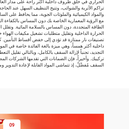
الحراري في خلق ظروف داخلية أكثر راحة على مدار العام، 
تراكم الأتربة والشوائب، وتتيح التنظيف السهل عند الحاجة
والمواد الكيميائية والملوثات الجوية، مما يحافظ على السل
مع الرؤية المعمارية الخاصة بك دون المساس بالكفاءة ال
الطاقة المتجددة، دون المساس بالسلامة المائية. وتق
الحرارة الداخلية وتقليل متطلبات تشغيل مكيفات الهواء خ
تصنيفات نار ممتازة قد تؤدي إلى خفض أقساط التأمين. ك
داخلية أكثر همساً، وهي ميزة بالغة الفائدة خاصة في الم
التجديد، تجنباً لإزالة السقف بالكامل، وبالتالي تقليل التع
تركيبك. وأخيراً، فإن الضمانات التي تقدمها الشركات المصن
السقف مُفضَّلٌ، إذ تتماشى المواد القابلة لإعادة التدوي
09