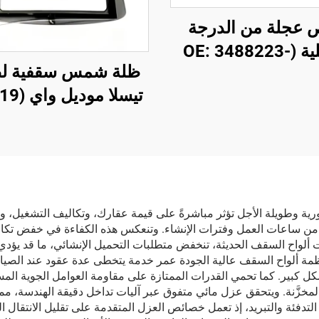
 عجلة من الدرجة
الأصلية (OE: 3488223-
ظلة شمس سقفية لط
00-A) لطراز Y، مصنوع من
ة ألومنيوم مُشكَّلة
من شركة لينتيك، ت
ط، دقة تصنيع عالية،
صوتي بنقرة واحدة، و
 مع صواميل العجلات
من الوهج وأشعة ف
ة الفرامل الأصلية،
البنفسجية
ناسب للاستبدال
والتخصيص
ورية وطويلة الأجل تؤثر مباشرةً على قيمة عقارك، وتكاليف التشغيل، و
ير من ساعات العمل وفترات الإنشاء. وتنعكس هذه الكفاءة في خفض تك
 ألواح السقف الحديثة، تنخفض متطلبات التحميل الإنشائي، ما قد يؤد
أنظمة ألواح السقف عالية الجودة عمر خدمة يتخطى عدة عقود عند الصيان
شكل كبير. كما تحمي القدرات الممتازة على مقاومة العوامل الجوية ال
 المخزَّنة. ويتحقق عزل مائي متفوق عبر آليات تداخل دقيقة الهندسة، م
دفئة والتبريد، إذ تعمل خصائص العزل المتقدمة على تقليل الانتقال الحر