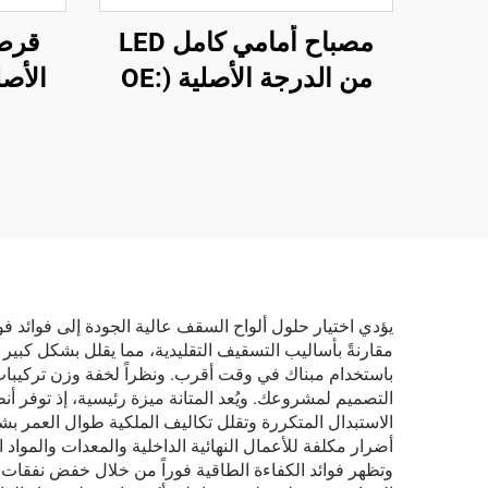
مصباح أمامي كامل LED
قرص
من الدرجة الأصلية (OE:
1918351-00-D)، هيكل من
بلاستيك ABS عالي المتانة،
سبيك
وعدسة من البولي كربونيت
بالضغ
(PC) مقاومة للأشعة فوق
متوافق
البنفسجية، مدى الشعاع
وأنظم
العالي ٨٥٠ مترًا، ومدة
م
خدمة تصل إلى ٥٠٠٠٠
يؤدي اختيار حلول ألواح السقف عالية الجودة إلى فوائد ف
مقارنةً بأساليب التسقيف التقليدية، مما يقلل بشكل كب
ساعة، مناسب لاستبدال
باستخدام مبناك في وقت أقرب. ونظراً لخفة وزن تركيبات
المصابيح الأمامية لطرازي
التصميم لمشروعك. ويُعد المتانة ميزة رئيسية، إذ توفر 
الاستبدال المتكررة وتقلل تكاليف الملكية طوال العمر ب
Model 3 وModel Y،
أضرار مكلفة للأعمال النهائية الداخلية والمعدات والمواد
والتصدير عبر الحدود
وتظهر فوائد الكفاءة الطاقية فوراً من خلال خفض نفقات الت