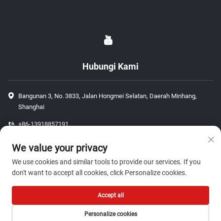
Hubungi Kami
Bangunan 3, No. 3833, Jalan Hongmei Selatan, Daerah Minhang,
Shanghai
+86-13918857191
+86-13918857191
We value your privacy
[email protected]
We use cookies and similar tools to provide our services. If you
don't want to accept all cookies, click Personalize cookies.
Hak Cipta © 2026 ShangHai J P Auto Parts Co., Ltd. Hak Cipta
Accept all
Terpelihara.-
Dasar Privasi
Personalize cookies