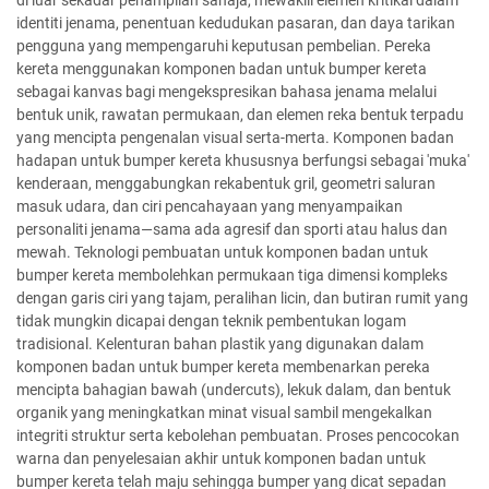
di luar sekadar penampilan sahaja, mewakili elemen kritikal dalam
identiti jenama, penentuan kedudukan pasaran, dan daya tarikan
pengguna yang mempengaruhi keputusan pembelian. Pereka
kereta menggunakan komponen badan untuk bumper kereta
sebagai kanvas bagi mengekspresikan bahasa jenama melalui
bentuk unik, rawatan permukaan, dan elemen reka bentuk terpadu
yang mencipta pengenalan visual serta-merta. Komponen badan
hadapan untuk bumper kereta khususnya berfungsi sebagai 'muka'
kenderaan, menggabungkan rekabentuk gril, geometri saluran
masuk udara, dan ciri pencahayaan yang menyampaikan
personaliti jenama—sama ada agresif dan sporti atau halus dan
mewah. Teknologi pembuatan untuk komponen badan untuk
bumper kereta membolehkan permukaan tiga dimensi kompleks
dengan garis ciri yang tajam, peralihan licin, dan butiran rumit yang
tidak mungkin dicapai dengan teknik pembentukan logam
tradisional. Kelenturan bahan plastik yang digunakan dalam
komponen badan untuk bumper kereta membenarkan pereka
mencipta bahagian bawah (undercuts), lekuk dalam, dan bentuk
organik yang meningkatkan minat visual sambil mengekalkan
integriti struktur serta kebolehan pembuatan. Proses pencocokan
warna dan penyelesaian akhir untuk komponen badan untuk
bumper kereta telah maju sehingga bumper yang dicat sepadan