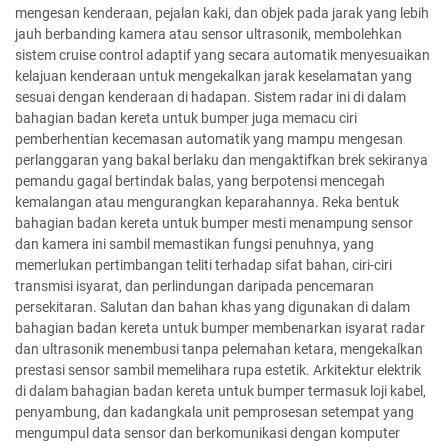
mengesan kenderaan, pejalan kaki, dan objek pada jarak yang lebih
jauh berbanding kamera atau sensor ultrasonik, membolehkan
sistem cruise control adaptif yang secara automatik menyesuaikan
kelajuan kenderaan untuk mengekalkan jarak keselamatan yang
sesuai dengan kenderaan di hadapan. Sistem radar ini di dalam
bahagian badan kereta untuk bumper juga memacu ciri
pemberhentian kecemasan automatik yang mampu mengesan
perlanggaran yang bakal berlaku dan mengaktifkan brek sekiranya
pemandu gagal bertindak balas, yang berpotensi mencegah
kemalangan atau mengurangkan keparahannya. Reka bentuk
bahagian badan kereta untuk bumper mesti menampung sensor
dan kamera ini sambil memastikan fungsi penuhnya, yang
memerlukan pertimbangan teliti terhadap sifat bahan, ciri-ciri
transmisi isyarat, dan perlindungan daripada pencemaran
persekitaran. Salutan dan bahan khas yang digunakan di dalam
bahagian badan kereta untuk bumper membenarkan isyarat radar
dan ultrasonik menembusi tanpa pelemahan ketara, mengekalkan
prestasi sensor sambil memelihara rupa estetik. Arkitektur elektrik
di dalam bahagian badan kereta untuk bumper termasuk loji kabel,
penyambung, dan kadangkala unit pemprosesan setempat yang
mengumpul data sensor dan berkomunikasi dengan komputer