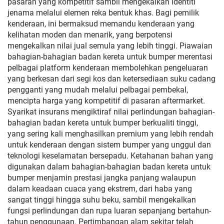
pasaran yang kompetitif sambil mengekalkan identiti
jenama melalui elemen reka bentuk khas. Bagi pemilik
kenderaan, ini bermaksud memandu kenderaan yang
kelihatan moden dan menarik, yang berpotensi
mengekalkan nilai jual semula yang lebih tinggi. Piawaian
bahagian-bahagian badan kereta untuk bumper merentasi
pelbagai platform kenderaan membolehkan pengeluaran
yang berkesan dari segi kos dan ketersediaan suku cadang
pengganti yang mudah melalui pelbagai pembekal,
mencipta harga yang kompetitif di pasaran aftermarket.
Syarikat insurans mengiktiraf nilai perlindungan bahagian-
bahagian badan kereta untuk bumper berkualiti tinggi,
yang sering kali menghasilkan premium yang lebih rendah
untuk kenderaan dengan sistem bumper yang unggul dan
teknologi keselamatan bersepadu. Ketahanan bahan yang
digunakan dalam bahagian-bahagian badan kereta untuk
bumper menjamin prestasi jangka panjang walaupun
dalam keadaan cuaca yang ekstrem, dari haba yang
sangat tinggi hingga suhu beku, sambil mengekalkan
fungsi perlindungan dan rupa luaran sepanjang bertahun-
tahun penggunaan. Pertimbangan alam sekitar telah