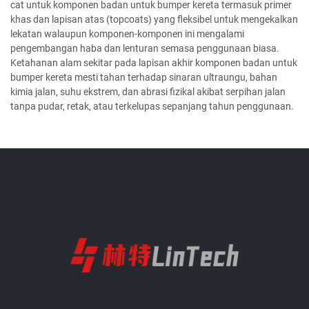
cat untuk komponen badan untuk bumper kereta termasuk primer
khas dan lapisan atas (topcoats) yang fleksibel untuk mengekalkan
lekatan walaupun komponen-komponen ini mengalami
pengembangan haba dan lenturan semasa penggunaan biasa.
Ketahanan alam sekitar pada lapisan akhir komponen badan untuk
bumper kereta mesti tahan terhadap sinaran ultraungu, bahan
kimia jalan, suhu ekstrem, dan abrasi fizikal akibat serpihan jalan
tanpa pudar, retak, atau terkelupas sepanjang tahun penggunaan.