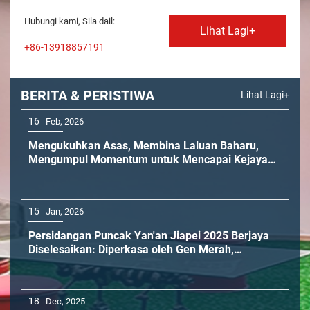
Memulakan Perjalanan Baharu ‘Menyemai Ambisi,
Memperoleh Kepercayaan Pelanggan,
Hubungi kami, Sila dail:
Membentuk Masa Depan’
Lihat Lagi+
18
Dec, 2025
+86-13918857191
Shanghai Jiapei Berkongsi dengan Mahle untuk
Memulakan Perjalanan Baharu dalam Pasaran
Sekunder Chassis China
BERITA & PERISTIWA
Lihat Lagi+
16
Feb, 2026
Mengukuhkan Asas, Membina Laluan Baharu,
Mengumpul Momentum untuk Mencapai Kejayaan
– Dua Acara Besar Jiapei Tahun 2026 Berjaya
Diselesaikan
15
Jan, 2026
Persidangan Puncak Yan'an Jiapei 2025 Berjaya
Diselesaikan: Diperkasa oleh Gen Merah,
Memulakan Perjalanan Baharu ‘Menyemai Ambisi,
Memperoleh Kepercayaan Pelanggan,
Membentuk Masa Depan’
18
Dec, 2025