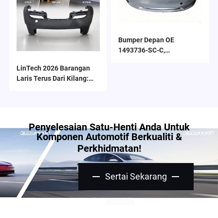
Bumper Depan OE
1493736-SC-C,
Pembentukan
LinTech 2026 Barangan
Berketepatan Tinggi,
Laris Terus Dari Kilang:
Permukaan Berpriming,
Bumper Belakang OE
Sesuai dengan Radar &
1582571-SC-C untuk
Sensor Asal, Pemasangan
Penyegaran
Tanpa Merosakkan, untuk
Bengkel Pembaikan &
Penyelesaian Satu-Henti Anda Untuk
Penyelenggaraan Armada
Komponen Automotif Berkualiti &
Perkhidmatan!
Sertai Sekarang