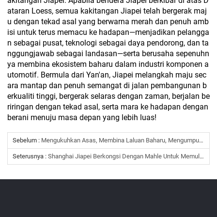
akitangan Jiapei. Apabila bendera Jiapei berkibar di atas D
ataran Loess, semua kakitangan Jiapei telah bergerak maj
u dengan tekad asal yang berwarna merah dan penuh amb
isi untuk terus memacu ke hadapan—menjadikan pelangga
n sebagai pusat, teknologi sebagai daya pendorong, dan ta
nggungjawab sebagai landasan—serta berusaha sepenuhn
ya membina ekosistem baharu dalam industri komponen a
utomotif. Bermula dari Yan'an, Jiapei melangkah maju sec
ara mantap dan penuh semangat di jalan pembangunan b
erkualiti tinggi, bergerak selaras dengan zaman, berjalan be
riringan dengan tekad asal, serta mara ke hadapan dengan
berani menuju masa depan yang lebih luas!
Sebelum :
Mengukuhkan Asas, Membina Laluan Baharu, Mengumpul Momentum Untuk Mencapai Kejayaan – Dua Acara Besar Jiapei Tahun 2026 Berjaya Diselesaikan
Seterusnya :
Shanghai Jiapei Berkongsi Dengan Mahle Untuk Memulakan Perjalanan Baharu Dalam Pasaran Sekunder Chassis China