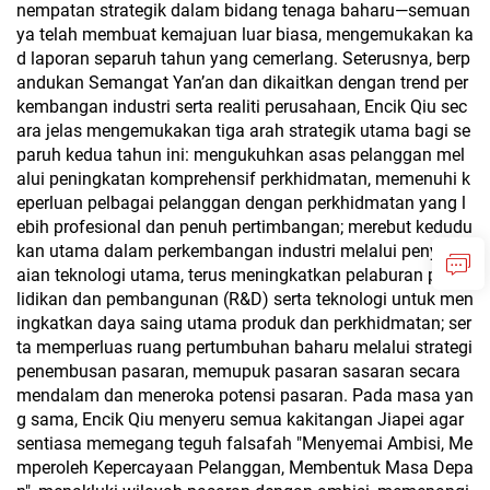
nempatan strategik dalam bidang tenaga baharu—semuan
ya telah membuat kemajuan luar biasa, mengemukakan ka
d laporan separuh tahun yang cemerlang. Seterusnya, berp
andukan Semangat Yan’an dan dikaitkan dengan trend per
kembangan industri serta realiti perusahaan, Encik Qiu sec
ara jelas mengemukakan tiga arah strategik utama bagi se
paruh kedua tahun ini: mengukuhkan asas pelanggan mel
alui peningkatan komprehensif perkhidmatan, memenuhi k
eperluan pelbagai pelanggan dengan perkhidmatan yang l
ebih profesional dan penuh pertimbangan; merebut kedudu
kan utama dalam perkembangan industri melalui penyeles
aian teknologi utama, terus meningkatkan pelaburan penye
lidikan dan pembangunan (R&D) serta teknologi untuk men
ingkatkan daya saing utama produk dan perkhidmatan; ser
ta memperluas ruang pertumbuhan baharu melalui strategi
penembusan pasaran, memupuk pasaran sasaran secara
mendalam dan meneroka potensi pasaran. Pada masa yan
g sama, Encik Qiu menyeru semua kakitangan Jiapei agar
sentiasa memegang teguh falsafah "Menyemai Ambisi, Me
mperoleh Kepercayaan Pelanggan, Membentuk Masa Depa