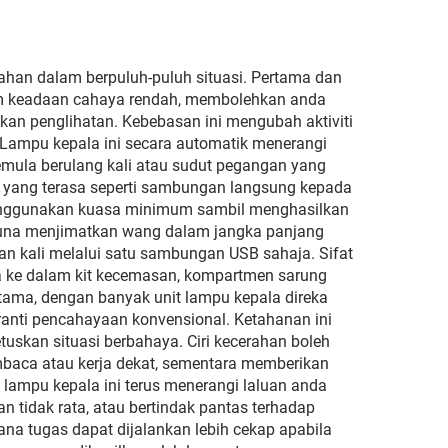
nti-
Perlindungan UV Anti-
Silau
ahan dalam berpuluh-puluh situasi. Pertama dan
am keadaan cahaya rendah, membolehkan anda
 penglihatan. Kebebasan ini mengubah aktiviti
Lampu kepala ini secara automatik menerangi
ula berulang kali atau sudut pegangan yang
ar yang terasa seperti sambungan langsung kepada
 menggunakan kuasa minimum sambil menghasilkan
gguna menjimatkan wang dalam jangka panjang
n kali melalui satu sambungan USB sahaja. Sifat
ke dalam kit kecemasan, kompartmen sarung
tama, dengan banyak unit lampu kepala direka
anti pencahayaan konvensional. Ketahanan ini
uskan situasi berbahaya. Ciri kecerahan boleh
mbaca atau kerja dekat, sementara memberikan
 lampu kepala ini terus menerangi laluan anda
idak rata, atau bertindak pantas terhadap
na tugas dapat dijalankan lebih cekap apabila