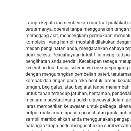
Depan Automotif untuk
Penggantian
Lampu kepala ini memberikan manfaat praktikal s
terutamanya, operasi tanpa menggunakan tangan
memegang alat, mencengkam permukaan mendaki, 
kompleks—yang hampir mustahil dilakukan dengan 
medan penglihatan anda, mengarahkan cahaya tep
tidak selesa. Pencahayaan intuitif ini mengikuti
penglihatan anda sendiri. Kecekapan tenaga mer
kecerahan luar biasa, seterusnya memperpanjang
dengan mengurangkan pembelian bateri, terutaman
kompak dan ringan pada reka bentuk lampu kepa
tangan, beg galas, atau beg alat tanpa menambah 
untuk tahan terhadap jatuhan, hentaman, pendeda
menjamin prestasi yang boleh dipercayai dalam pe
laras memberikan keluwesan untuk pelbagai skena
output maksimum apabila penglihatan jarak jauh me
sambil membolehkan anda menggunakan pengapit t
halangan tanpa perlu mengusahakan sumber cahaya.