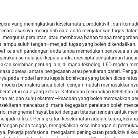
Perlindungan UV A
Silau
egera yang meningkatkan keselamatan, produktiviti, dan kemud
 secara asasnya mengubah cara anda menjalankan tugas dal
mengurus peralatan, atau membawa bahan tanpa mengorbankan
lampu suluh tangan—menjadi tugas yang boleh dikendalikan. 
at ke arah pandangan anda tanpa memerlukan penyesuaian sem
 pergerakan semula jadi kepala anda, mencipta pengalaman lanc
upakan kelebihan penting lain, di mana teknologi LED moden
 masa operasi antara pengecasan atau penukaran bateri. Pen
ya pada model lampu kepala boleh-cas yang boleh dicas ratusa
la moden bermakna anda boleh dengan mudah memasukkannya 
berat atau saiz yang ketara. Ketahanan merupakan kelebihan u
han air, dan suhu ekstrem—keadaan yang boleh merosakkan per
rsekitaran mencabar di mana kegagalan peralatan boleh mencet
rio: menghemat hayat bateri dengan tetapan rendah untuk me
njadi kritikal. Peningkatan keselamatan adalah ketara, kerana
angan pada tangga, mengekalkan keseimbangan di permukaan t
 Pekerja profesional mengalami peningkatan produktiviti kera