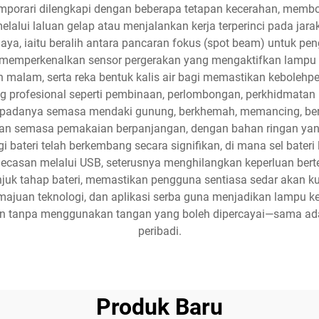
porari dilengkapi dengan beberapa tetapan kecerahan, memb
lui laluan gelap atau menjalankan kerja terperinci pada jarak
, iaitu beralih antara pancaran fokus (spot beam) untuk peng
lah memperkenalkan sensor pergerakan yang mengaktifkan lampu
malam, serta reka bentuk kalis air bagi memastikan kebolehp
ng profesional seperti pembinaan, perlombongan, perkhidmatan
padanya semasa mendaki gunung, berkhemah, memancing, berla
n semasa pemakaian berpanjangan, dengan bahan ringan yan
i bateri telah berkembang secara signifikan, di mana sel bater
ecasan melalui USB, seterusnya menghilangkan keperluan berter
juk tahap bateri, memastikan pengguna sentiasa sedar akan
majuan teknologi, dan aplikasi serba guna menjadikan lampu ke
n tanpa menggunakan tangan yang boleh dipercayai—sama ada
peribadi.
Produk Baru