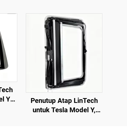
Tech
el Y
Penutup Atap LinTech
4),
untuk Tesla Model Y,
 Klik,
Kawalan Suara Satu Klik,