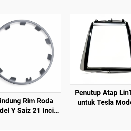
Penutup Atap Lin
lindung Rim Roda
untuk Tesla Mod
el Y Saiz 21 Inci
(Tahun 2019–202
ahun 2019–2024)
Kawalan Suara Satu
LinTech