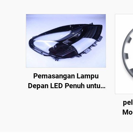
Pemasangan Lampu
Depan LED Penuh untuk
Model 3 dan Model Y OE
pe
1514952-00-D,
Mod
1514952-00-E,
(T
1514952-10-E, Lampu