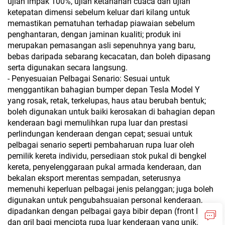
ujian impak 100%, ujian ketahanan cuaca dan ujian
ketepatan dimensi sebelum keluar dari kilang untuk
memastikan pematuhan terhadap piawaian sebelum
penghantaran, dengan jaminan kualiti; produk ini
merupakan pemasangan asli sepenuhnya yang baru,
bebas daripada sebarang kecacatan, dan boleh dipasang
serta digunakan secara langsung.
- Penyesuaian Pelbagai Senario: Sesuai untuk
menggantikan bahagian bumper depan Tesla Model Y
yang rosak, retak, terkelupas, haus atau berubah bentuk;
boleh digunakan untuk baiki kerosakan di bahagian depan
kenderaan bagi memulihkan rupa luar dan prestasi
perlindungan kenderaan dengan cepat; sesuai untuk
pelbagai senario seperti pembaharuan rupa luar oleh
pemilik kereta individu, persediaan stok pukal di bengkel
kereta, penyelenggaraan pukal armada kenderaan, dan
bekalan eksport merentas sempadan, seterusnya
memenuhi keperluan pelbagai jenis pelanggan; juga boleh
digunakan untuk pengubahsuaian personal kenderaan,
dipadankan dengan pelbagai gaya bibir depan (front lips)
dan gril bagi mencipta rupa luar kenderaan yang unik.