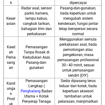
k
dipercayai
Radar asal, sensor
Pasang-dan-gunakan,
parkir, kamera,
tiada keperluan untuk
Keser
lampu kabus,
mengubah sistem
asian
cangkuk tarikan,
kenderaan, fungsi pintar
bahagian trim dan
tetap beroperasi secara
perkakasan
normal
Menggunakan semula
perkakasan asal, tiada
Kaed
Pemasangan
pemotongan atau
ah
Tanpa Rosak di
pengeboran, masa
Pema
Kedudukan Asal,
pemasangan profesional
sang
Pasang-dan-
30–40 minit, sesuai
an
gunakan
untuk pemasangan
sendiri (DIY)
Pemasangan
Sedia dipasang terus
Kand
Lengkap (
keluar dari kotak, tiada
unga
Penghalang
Badan
keperluan aksesori
n
Utama + Kotak
tambahan untuk
Prod
Penyerap Tenaga
pelarasan, menjimatkan
uk