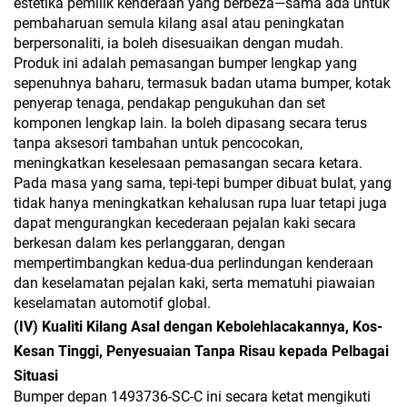
estetika pemilik kenderaan yang berbeza—sama ada untuk
pembaharuan semula kilang asal atau peningkatan
berpersonaliti, ia boleh disesuaikan dengan mudah.
Produk ini adalah pemasangan bumper lengkap yang
sepenuhnya baharu, termasuk badan utama bumper, kotak
penyerap tenaga, pendakap pengukuhan dan set
komponen lengkap lain. Ia boleh dipasang secara terus
tanpa aksesori tambahan untuk pencocokan,
meningkatkan keselesaan pemasangan secara ketara.
Pada masa yang sama, tepi-tepi bumper dibuat bulat, yang
tidak hanya meningkatkan kehalusan rupa luar tetapi juga
dapat mengurangkan kecederaan pejalan kaki secara
berkesan dalam kes perlanggaran, dengan
mempertimbangkan kedua-dua perlindungan kenderaan
dan keselamatan pejalan kaki, serta mematuhi piawaian
keselamatan automotif global.
(IV) Kualiti Kilang Asal dengan Kebolehlacakannya, Kos-
Kesan Tinggi, Penyesuaian Tanpa Risau kepada Pelbagai
Situasi
Bumper depan 1493736-SC-C ini secara ketat mengikuti