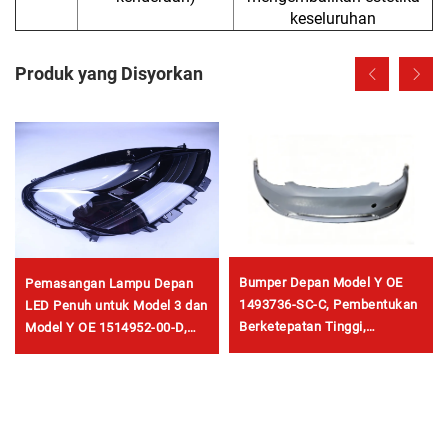
keseluruhan
Produk yang Disyorkan
Bumper Depan Model Y OE
Pemasangan Lampu Depan
1493736-SC-C, Pembentukan
LED Penuh untuk Model 3 dan
Berketepatan Tinggi,
Model Y OE 1514952-00-D,
Permukaan Dibuat Prima,
1514952-00-E, 1514952-10-E,
Sesuai dengan Radar &
Lampu Depan Automotif
Sensor Asal, Pemasangan
untuk Penggantian
Tanpa Merosakkan, untuk
Bengkel Pembaikan &