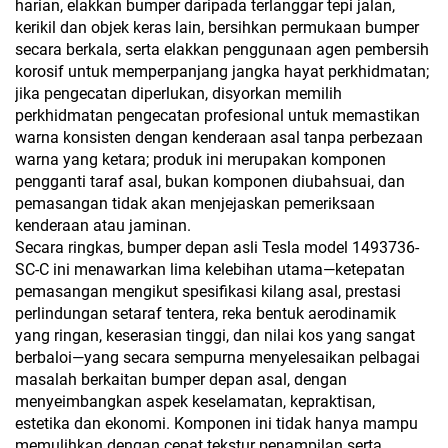
harian, elakkan bumper daripada terlanggar tepi jalan,
kerikil dan objek keras lain, bersihkan permukaan bumper
secara berkala, serta elakkan penggunaan agen pembersih
korosif untuk memperpanjang jangka hayat perkhidmatan;
jika pengecatan diperlukan, disyorkan memilih
perkhidmatan pengecatan profesional untuk memastikan
warna konsisten dengan kenderaan asal tanpa perbezaan
warna yang ketara; produk ini merupakan komponen
pengganti taraf asal, bukan komponen diubahsuai, dan
pemasangan tidak akan menjejaskan pemeriksaan
kenderaan atau jaminan.
Secara ringkas, bumper depan asli Tesla model 1493736-
SC-C ini menawarkan lima kelebihan utama—ketepatan
pemasangan mengikut spesifikasi kilang asal, prestasi
perlindungan setaraf tentera, reka bentuk aerodinamik
yang ringan, keserasian tinggi, dan nilai kos yang sangat
berbaloi—yang secara sempurna menyelesaikan pelbagai
masalah berkaitan bumper depan asal, dengan
menyeimbangkan aspek keselamatan, kepraktisan,
estetika dan ekonomi. Komponen ini tidak hanya mampu
memulihkan dengan cepat tekstur penampilan serta