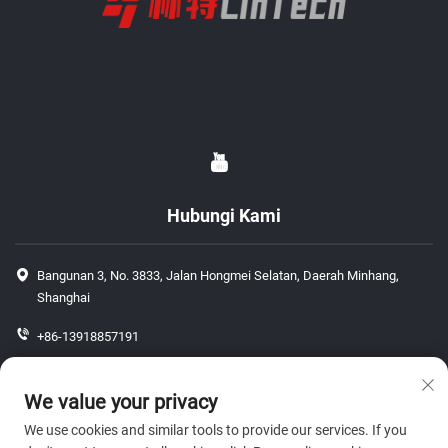
Hubungi Kami
Bangunan 3, No. 3833, Jalan Hongmei Selatan, Daerah Minhang,
Shanghai
+86-13918857191
+86-13918857191
We value your privacy
[email protected]
We use cookies and similar tools to provide our services. If you