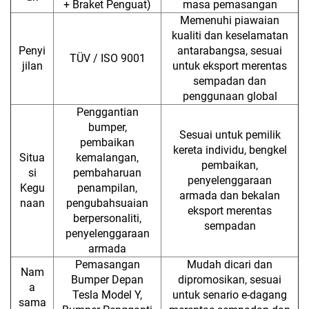
+ Braket Penguat)
masa pemasangan
Memenuhi piawaian
kualiti dan keselamatan
Penyi
antarabangsa, sesuai
TÜV / ISO 9001
jilan
untuk eksport merentas
sempadan dan
penggunaan global
Penggantian
bumper,
Sesuai untuk pemilik
pembaikan
kereta individu, bengkel
Situa
kemalangan,
pembaikan,
si
pembaharuan
penyelenggaraan
Kegu
penampilan,
armada dan bekalan
naan
pengubahsuaian
eksport merentas
berpersonaliti,
sempadan
penyelenggaraan
armada
Pemasangan
Mudah dicari dan
Nam
Bumper Depan
dipromosikan, sesuai
a
Tesla Model Y,
untuk senario e-dagang
sama