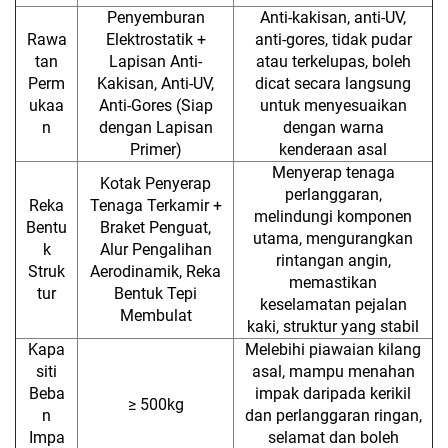
Penyemburan
Anti-kakisan, anti-UV,
Rawa
Elektrostatik +
anti-gores, tidak pudar
tan
Lapisan Anti-
atau terkelupas, boleh
Perm
Kakisan, Anti-UV,
dicat secara langsung
ukaa
Anti-Gores (Siap
untuk menyesuaikan
n
dengan Lapisan
dengan warna
Primer)
kenderaan asal
Menyerap tenaga
Kotak Penyerap
perlanggaran,
Reka
Tenaga Terkamir +
melindungi komponen
Bentu
Braket Penguat,
utama, mengurangkan
k
Alur Pengalihan
rintangan angin,
Struk
Aerodinamik, Reka
memastikan
tur
Bentuk Tepi
keselamatan pejalan
Membulat
kaki, struktur yang stabil
Kapa
Melebihi piawaian kilang
siti
asal, mampu menahan
Beba
impak daripada kerikil
≥ 500kg
n
dan perlanggaran ringan,
Impa
selamat dan boleh