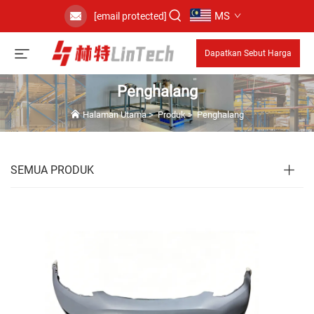
MS
[email protected]
Dapatkan Sebut Harga
Penghalang
Halaman Utama
>
Produk
>
Penghalang
SEMUA PRODUK