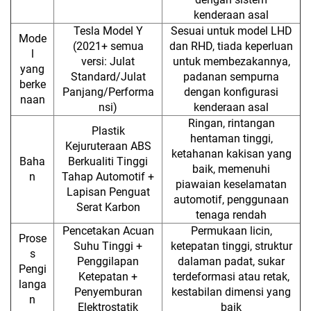
kenderaan asal
Tesla Model Y
Sesuai untuk model LHD
Mode
(2021+ semua
dan RHD, tiada keperluan
l
versi: Julat
untuk membezakannya,
yang
Standard/Julat
padanan sempurna
berke
Panjang/Performa
dengan konfigurasi
naan
nsi)
kenderaan asal
Ringan, rintangan
Plastik
hentaman tinggi,
Kejuruteraan ABS
ketahanan kakisan yang
Baha
Berkualiti Tinggi
baik, memenuhi
n
Tahap Automotif +
piawaian keselamatan
Lapisan Penguat
automotif, penggunaan
Serat Karbon
tenaga rendah
Pencetakan Acuan
Permukaan licin,
Prose
Suhu Tinggi +
ketepatan tinggi, struktur
s
Penggilapan
dalaman padat, sukar
Pengi
Ketepatan +
terdeformasi atau retak,
langa
Penyemburan
kestabilan dimensi yang
n
Elektrostatik
baik