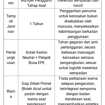
Bumper Pengganti
merentas sempadan dan
ran
Tahap Asal
runcit
Penggantian percuma
Temp
untuk kerosakan bukan
oh
disebabkan oleh
1 Tahun
Jami
manusia, menyelesaikan
nan
kebimbangan berkaitan
penggunaan
Tahan gegaran dan anti-
perlanggaran, secara
Pemb
Kotak Karton
berkesan mencegah
ungk
Neutral + Pelapik
kerosakan semasa
usan
Busa EPE
pengangkutan, sesuai
untuk logistik merentas
sempadan
Tiada perbezaan warna
Siap Diberi Primer
selepas pengecatan,
(Boleh dicat untuk
terintegrasi sempurna
Warn
padan dengan
dengan badan
a
warna asal
kenderaan asal,
kenderaan)
mengembalikan estetika