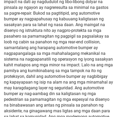
impact na dati ay nagdudulot ng libo-libong dolyar na
pinsala ay ngayon ay nagreresulta sa minimal na gastos
sa pagre-repair. Bukod sa pagtitipid, ang automotive
bumper ay nagpapahusay ng kabuuang kaligtasan ng
sasakyan para sa lahat ng nasa daan. Ang maingat na
disenyo ng istruktura nito ay nagpro-protekta sa mga
pasahero sa pamamagitan ng pagpigil sa pagsalakay sa
loob ng cabin sa panahon ng mga rear-end collision,
samantalang ang harapang automotive bumper ay
nagpapangalaga sa mga mahahalagang mekanikal na
sistema na nagpapanatili ng operasyon ng iyong sasakyan
kahit matapos ang mga minor na impact. Lalo na ang mga
pamilya ang kumikinabang sa mga tampok na ito ng
proteksyon, dahil ang automotive bumper ay nagbibigay
ng kapayapaan ng isip na alam na ang mga minamahal ay
may karagdagang layer ng seguridad. Ang automotive
bumper ay nag-aambag din sa kaligtasan ng mga
pedestrian sa pamamagitan ng mga espesyal na disenyo
na binabawasan ang antas ng pinsala sa panahon ng
aksidente, na ginagawang mas ligtas ang mga daan para
sa lahat sa komunidad. Ang mga modernong automotive