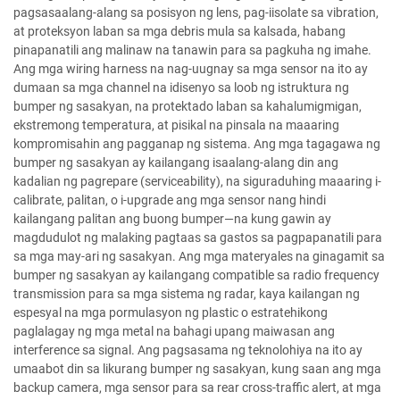
pagsasaalang-alang sa posisyon ng lens, pag-iisolate sa vibration,
at proteksyon laban sa mga debris mula sa kalsada, habang
pinapanatili ang malinaw na tanawin para sa pagkuha ng imahe.
Ang mga wiring harness na nag-uugnay sa mga sensor na ito ay
dumaan sa mga channel na idisenyo sa loob ng istruktura ng
bumper ng sasakyan, na protektado laban sa kahalumigmigan,
ekstremong temperatura, at pisikal na pinsala na maaaring
kompromisahin ang pagganap ng sistema. Ang mga tagagawa ng
bumper ng sasakyan ay kailangang isaalang-alang din ang
kadalian ng pagrepare (serviceability), na siguraduhing maaaring i-
calibrate, palitan, o i-upgrade ang mga sensor nang hindi
kailangang palitan ang buong bumper—na kung gawin ay
magdudulot ng malaking pagtaas sa gastos sa pagpapanatili para
sa mga may-ari ng sasakyan. Ang mga materyales na ginagamit sa
bumper ng sasakyan ay kailangang compatible sa radio frequency
transmission para sa mga sistema ng radar, kaya kailangan ng
espesyal na mga pormulasyon ng plastic o estratehikong
paglalagay ng mga metal na bahagi upang maiwasan ang
interference sa signal. Ang pagsasama ng teknolohiya na ito ay
umaabot din sa likurang bumper ng sasakyan, kung saan ang mga
backup camera, mga sensor para sa rear cross-traffic alert, at mga