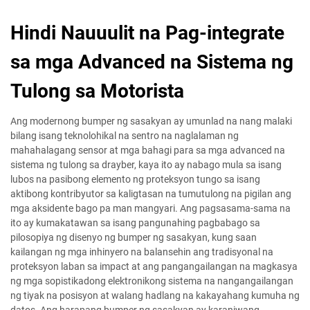
Hindi Nauuulit na Pag-integrate
sa mga Advanced na Sistema ng
Tulong sa Motorista
Ang modernong bumper ng sasakyan ay umunlad na nang malaki
bilang isang teknolohikal na sentro na naglalaman ng
mahahalagang sensor at mga bahagi para sa mga advanced na
sistema ng tulong sa drayber, kaya ito ay nabago mula sa isang
lubos na pasibong elemento ng proteksyon tungo sa isang
aktibong kontribyutor sa kaligtasan na tumutulong na pigilan ang
mga aksidente bago pa man mangyari. Ang pagsasama-sama na
ito ay kumakatawan sa isang pangunahing pagbabago sa
pilosopiya ng disenyo ng bumper ng sasakyan, kung saan
kailangan ng mga inhinyero na balansehin ang tradisyonal na
proteksyon laban sa impact at ang pangangailangan na magkasya
ng mga sopistikadong elektronikong sistema na nangangailangan
ng tiyak na posisyon at walang hadlang na kakayahang kumuha ng