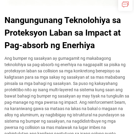
Nangungunang Teknolohiya sa
Proteksyon Laban sa Impact at
Pag-absorb ng Enerhiya
Ang bumper ng sasakyan ay gumagamit ng makabagong
teknolohiya sa pag-absorb ng enerhiya na nagpapalit sa pisika ng
proteksyon laban sa collision sa mga konkretong benepisyo sa
kaligtasan para sa mga sakay ng sasakyan at sa mas mababang
pinsala sa mga bahagi ng sasakyan. Sa puso ng kakayahang
protektibo nito ay isang multi-layered na sistema kung saan ang
bawat bahagi ng bumper ng sasakyan ay may tiyak na tungkulin sa
pag-manage ng mga pwersa ng impact. Ang reinforcement beam,
na karaniwang gawa sa mataas na lakas na bakal o magaan na
alloy ng aluminum, ay nagbibigay ng istruktural na pundasyon sa
sistema ng bumper ng sasakyan, na nagdidistribuye ng mga
pwersa ng collision sa mas malawak na lugar imbes na
pahintulutan ang kanilang pagtutuon sa isang solong punto.