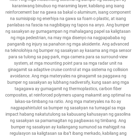
karaniwang binubuo ng maraming layer, kabilang ang isang
reinforcement bar na gawa sa bakal o aluminum, isang component
na sumisipsip ng enerhiya na gawa sa foam o plastic, at isang
panlabas na fascia na nagbibigay ng tapos na anyo. Ang bumper
ng sasakyan ay gumagampan ng mahalagang papel sa kaligtasan
ng mga pedestrian, na may mga disenyo na nagpapababa ng
panganib ng injury sa panahon ng mga aksidente. Ang advanced
na teknolohiya ng bumper ng sasakyan ay kasama ang mga sensor
para sa tulong sa pag-park, mga camera para sa surround-view
system, at mga mounting point para sa mga radar unit na
ginagamit sa adaptive cruise control at mga sistema ng collision
avoidance. Ang mga materyales na ginagamit sa paggawa ng
bumper ng sasakyan ay lubhang nadiversify, kung saan ang mga
tagagawa ay gumagamit ng thermoplastics, carbon fiber
composites, at reinforced polymers upang makamit ang optimal na
lakas-sa-timbang na ratio. Ang mga materyales na ito ay
nagpapahintulot sa bumper ng sasakyan na tumagal sa mga
impact habang nakatutulong sa kabuuang kahusayan ng gasolina
ng sasakyan sa pamamagitan ng pagbawas ng timbang. Ang
bumper ng sasakyan ay kailangang sumunod sa mahigpit na
regulasyon sa kaligtasan sa iba’t ibang merkado, kabilang ang