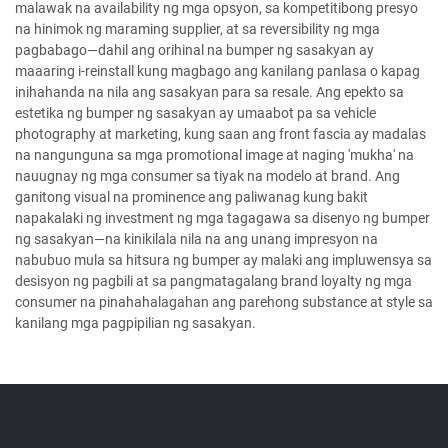
malawak na availability ng mga opsyon, sa kompetitibong presyo
na hinimok ng maraming supplier, at sa reversibility ng mga
pagbabago—dahil ang orihinal na bumper ng sasakyan ay
maaaring i-reinstall kung magbago ang kanilang panlasa o kapag
inihahanda na nila ang sasakyan para sa resale. Ang epekto sa
estetika ng bumper ng sasakyan ay umaabot pa sa vehicle
photography at marketing, kung saan ang front fascia ay madalas
na nangunguna sa mga promotional image at naging 'mukha' na
nauugnay ng mga consumer sa tiyak na modelo at brand. Ang
ganitong visual na prominence ang paliwanag kung bakit
napakalaki ng investment ng mga tagagawa sa disenyo ng bumper
ng sasakyan—na kinikilala nila na ang unang impresyon na
nabubuo mula sa hitsura ng bumper ay malaki ang impluwensya sa
desisyon ng pagbili at sa pangmatagalang brand loyalty ng mga
consumer na pinahahalagahan ang parehong substance at style sa
kanilang mga pagpipilian ng sasakyan.