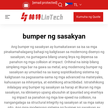
[email protected]
TL
Kumuha ng Quote
bumper ng sasakyan
Ang bumper ng sasakyan ay kumakatawan sa isa sa mga
pinakamahalagang bahagi ng kaligtasan sa modernong disenyo ng
sasakyan, na gumagana bilang unang linya ng depensa sa
panahon ng mga collision at impact. Orihinal na isinip bilang
simpleng mga bar na gawa sa metal, ang modernong bumper ng
sasakyan ay umunlad na sa isang sopistikadong sistema ng
kaligtasan na pagsasama-sama ng mga advanced na materyales,
kahusayan sa inhinyeriya, at estetikong atractibidad. Istratehikong
inilalagay ang bumper ng sasakyan sa harap at likuran ng mga
sasakyan, na idinisenyo upang abusuhin at ipaunlad ang enerhiya
ng impact sa panahon ng mga low-speed na collision, na
nangangalaga sa structural integrity ng sasakyan at sa mga sakay
nito. Ang mga modernong sistema ng bumper ng sasakyan ay