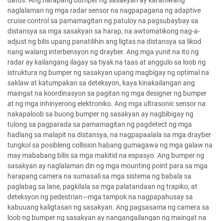
datos. Ang harapang bumper ng sasakyan ay karaniwang
naglalaman ng mga radar sensor na nagpapagana ng adaptive
cruise control sa pamamagitan ng patuloy na pagsubaybay sa
distansya sa mga sasakyan sa harap, na awtomatikong nag-a-
adjust ng bilis upang panatilihin ang ligtas na distansya sa likod
nang walang interbensyon ng drayber. Ang mga yunit na ito ng
radar ay kailangang ilagay sa tiyak na taas at anggulo sa loob ng
istruktura ng bumper ng sasakyan upang magbigay ng optimal na
saklaw at katumpakan sa deteksyon, kaya kinakailangan ang
maingat na koordinasyon sa pagitan ng mga designer ng bumper
at ng mga inhinyerong elektroniko. Ang mga ultrasonic sensor na
nakapaloob sa buong bumper ng sasakyan ay nagbibigay ng
tulong sa pagparada sa pamamagitan ng pagdetect ng mga
hadlang sa malapit na distansya, na nagpapaalala sa mga drayber
tungkol sa posibleng collision habang gumagawa ng mga galaw na
may mababang bilis sa mga makitid na espasyo. Ang bumper ng
sasakyan ay naglalaman din ng mga mounting point para sa mga
harapang camera na sumasali sa mga sistema ng babala sa
paglabag sa lane, pagkilala sa mga palatandaan ng trapiko, at
deteksyon ng pedestrian—mga tampok na nagpapahusay sa
kabuuang kaligtasan ng sasakyan. Ang pagsasama ng camera sa
loob ng bumper ng sasakyan ay nangangailangan ng maingat na