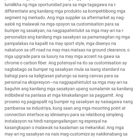
lumilikha ng mga oportunidad para sa mga tagagawa na i-
differentiate ang kanilang mga produkto sa kompetitibong mga
segment ng merkado. Ang mga supplier sa aftermarket ay nag-
aalok ng malawak na mga opsyon sa customisation para sa
bumper ng sasakyan, na nagpapahintulot sa mga may-ari na i-
personalize ang kanilang mga sasakyan sa pamamagitan ng mga
pampalakas na kapalit na may sport style, mga disenyo na
nakatuon sa off-road na may mas mataas na ground clearance, o
mga upgrade para sa luxury na may mga accent na gawa sa
chrome o carbon fiber. Ang potensyal na ito sa customisation ay
nagbabago sa bumper ng sasakyan mula sa isang standard na
bahagi para sa kaligtasan patungo sa isang canvas para sa
personal na ekspresyon—na nagpapahintulot sa mga may-ari na
baguhin ang kanilang mga sasakyan upang sumalamin sa kanilang
indibidwal na panlasa at mga kinakailangan sa paggamit. Ang
proseso ng pagpapalit ng bumper ng sasakyan ay naisagawa nang
pambansa sa industriya, kung saan ang mga mounting point at
connection interface ay idinisenyo para sa relatibong simpleng
instalasyon na hindi nangangailangan ng espesyal na
kasangkapan o malawak na kaalaman sa mekanikal. Ang mga
may-ari ng sasakyan na nais mag-customize ay nakikinabang sa