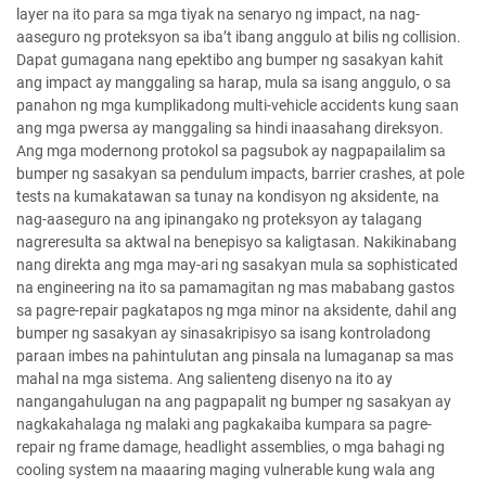
layer na ito para sa mga tiyak na senaryo ng impact, na nag-
aaseguro ng proteksyon sa iba’t ibang anggulo at bilis ng collision.
Dapat gumagana nang epektibo ang bumper ng sasakyan kahit
ang impact ay manggaling sa harap, mula sa isang anggulo, o sa
panahon ng mga kumplikadong multi-vehicle accidents kung saan
ang mga pwersa ay manggaling sa hindi inaasahang direksyon.
Ang mga modernong protokol sa pagsubok ay nagpapailalim sa
bumper ng sasakyan sa pendulum impacts, barrier crashes, at pole
tests na kumakatawan sa tunay na kondisyon ng aksidente, na
nag-aaseguro na ang ipinangako ng proteksyon ay talagang
nagreresulta sa aktwal na benepisyo sa kaligtasan. Nakikinabang
nang direkta ang mga may-ari ng sasakyan mula sa sophisticated
na engineering na ito sa pamamagitan ng mas mababang gastos
sa pagre-repair pagkatapos ng mga minor na aksidente, dahil ang
bumper ng sasakyan ay sinasakripisyo sa isang kontroladong
paraan imbes na pahintulutan ang pinsala na lumaganap sa mas
mahal na mga sistema. Ang salienteng disenyo na ito ay
nangangahulugan na ang pagpapalit ng bumper ng sasakyan ay
nagkakahalaga ng malaki ang pagkakaiba kumpara sa pagre-
repair ng frame damage, headlight assemblies, o mga bahagi ng
cooling system na maaaring maging vulnerable kung wala ang