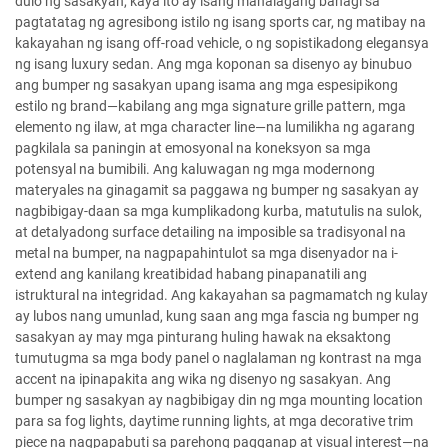
dulo ng sasakyan, kaya ito ay isang mahalagang bahagi sa
pagtatatag ng agresibong istilo ng isang sports car, ng matibay na
kakayahan ng isang off-road vehicle, o ng sopistikadong elegansya
ng isang luxury sedan. Ang mga koponan sa disenyo ay binubuo
ang bumper ng sasakyan upang isama ang mga espesipikong
estilo ng brand—kabilang ang mga signature grille pattern, mga
elemento ng ilaw, at mga character line—na lumilikha ng agarang
pagkilala sa paningin at emosyonal na koneksyon sa mga
potensyal na bumibili. Ang kaluwagan ng mga modernong
materyales na ginagamit sa paggawa ng bumper ng sasakyan ay
nagbibigay-daan sa mga kumplikadong kurba, matutulis na sulok,
at detalyadong surface detailing na imposible sa tradisyonal na
metal na bumper, na nagpapahintulot sa mga disenyador na i-
extend ang kanilang kreatibidad habang pinapanatili ang
istruktural na integridad. Ang kakayahan sa pagmamatch ng kulay
ay lubos nang umunlad, kung saan ang mga fascia ng bumper ng
sasakyan ay may mga pinturang huling hawak na eksaktong
tumutugma sa mga body panel o naglalaman ng kontrast na mga
accent na ipinapakita ang wika ng disenyo ng sasakyan. Ang
bumper ng sasakyan ay nagbibigay din ng mga mounting location
para sa fog lights, daytime running lights, at mga decorative trim
piece na nagpapabuti sa parehong pagganap at visual interest—na