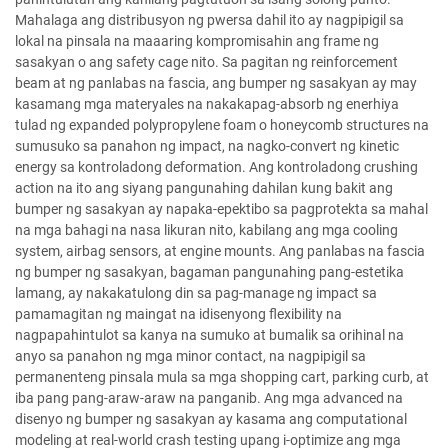
Mahalaga ang distribusyon ng pwersa dahil ito ay nagpipigil sa
lokal na pinsala na maaaring kompromisahin ang frame ng
sasakyan o ang safety cage nito. Sa pagitan ng reinforcement
beam at ng panlabas na fascia, ang bumper ng sasakyan ay may
kasamang mga materyales na nakakapag-absorb ng enerhiya
tulad ng expanded polypropylene foam o honeycomb structures na
sumusuko sa panahon ng impact, na nagko-convert ng kinetic
energy sa kontroladong deformation. Ang kontroladong crushing
action na ito ang siyang pangunahing dahilan kung bakit ang
bumper ng sasakyan ay napaka-epektibo sa pagprotekta sa mahal
na mga bahagi na nasa likuran nito, kabilang ang mga cooling
system, airbag sensors, at engine mounts. Ang panlabas na fascia
ng bumper ng sasakyan, bagaman pangunahing pang-estetika
lamang, ay nakakatulong din sa pag-manage ng impact sa
pamamagitan ng maingat na idisenyong flexibility na
nagpapahintulot sa kanya na sumuko at bumalik sa orihinal na
anyo sa panahon ng mga minor contact, na nagpipigil sa
permanenteng pinsala mula sa mga shopping cart, parking curb, at
iba pang pang-araw-araw na panganib. Ang mga advanced na
disenyo ng bumper ng sasakyan ay kasama ang computational
modeling at real-world crash testing upang i-optimize ang mga