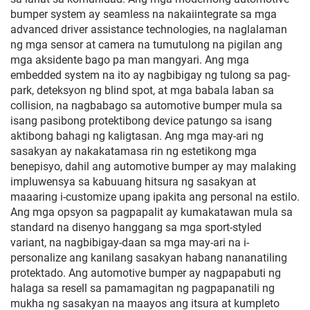
bumper system ay seamless na nakaiintegrate sa mga
advanced driver assistance technologies, na naglalaman
ng mga sensor at camera na tumutulong na pigilan ang
mga aksidente bago pa man mangyari. Ang mga
embedded system na ito ay nagbibigay ng tulong sa pag-
park, deteksyon ng blind spot, at mga babala laban sa
collision, na nagbabago sa automotive bumper mula sa
isang pasibong protektibong device patungo sa isang
aktibong bahagi ng kaligtasan. Ang mga may-ari ng
sasakyan ay nakakatamasa rin ng estetikong mga
benepisyo, dahil ang automotive bumper ay may malaking
impluwensya sa kabuuang hitsura ng sasakyan at
maaaring i-customize upang ipakita ang personal na estilo.
Ang mga opsyon sa pagpapalit ay kumakatawan mula sa
standard na disenyo hanggang sa mga sport-styled
variant, na nagbibigay-daan sa mga may-ari na i-
personalize ang kanilang sasakyan habang nananatiling
protektado. Ang automotive bumper ay nagpapabuti ng
halaga sa resell sa pamamagitan ng pagpapanatili ng
mukha ng sasakyan na maayos ang itsura at kumpleto