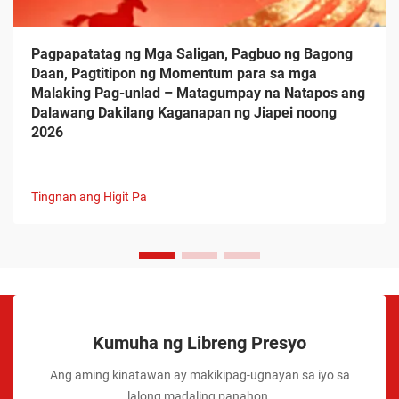
Pagpapatatag ng Mga Saligan, Pagbuo ng Bagong
Daan, Pagtitipon ng Momentum para sa mga
Malaking Pag-unlad – Matagumpay na Natapos ang
Dalawang Dakilang Kaganapan ng Jiapei noong
2026
Tingnan ang Higit Pa
Kumuha ng Libreng Presyo
Ang aming kinatawan ay makikipag-ugnayan sa iyo sa
lalong madaling panahon.