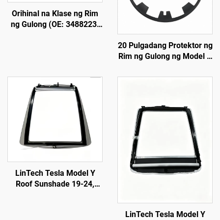
Orihinal na Klase ng Rim
ng Gulong (OE: 3488223-
00-A) para sa Model Y,
20 Pulgadang Protektor ng
Ginawa mula sa Aluminum
Rim ng Gulong ng Model Y
Alloy na Pinagpalo,
(19–24) LinTech
Mataas na Presisyon,
Katugma sa Orihinal na
Lug Nuts at Sistema ng
Preno, Para sa Palitan at
Pag-customize
LinTech Tesla Model Y
Roof Sunshade 19-24,
Isang-Klik na Kontrol sa
Boses, Proteksyon Laban
LinTech Tesla Model Y
sa Sila at UV