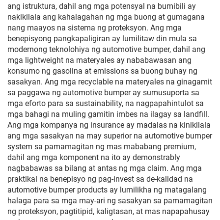
ang istruktura, dahil ang mga potensyal na bumibili ay
nakikilala ang kahalagahan ng mga buong at gumagana
nang maayos na sistema ng proteksyon. Ang mga
benepisyong pangkapaligiran ay lumilitaw din mula sa
modernong teknolohiya ng automotive bumper, dahil ang
mga lightweight na materyales ay nababawasan ang
konsumo ng gasolina at emissions sa buong buhay ng
sasakyan. Ang mga recyclable na materyales na ginagamit
sa paggawa ng automotive bumper ay sumusuporta sa
mga eforto para sa sustainability, na nagpapahintulot sa
mga bahagi na muling gamitin imbes na ilagay sa landfill.
Ang mga kompanya ng insurance ay madalas na kinikilala
ang mga sasakyan na may superior na automotive bumper
system sa pamamagitan ng mas mababang premium,
dahil ang mga komponent na ito ay demonstrably
nagbabawas sa bilang at antas ng mga claim. Ang mga
praktikal na benepisyo ng pag-invest sa de-kalidad na
automotive bumper products ay lumilikha ng matagalang
halaga para sa mga may-ari ng sasakyan sa pamamagitan
ng proteksyon, pagtitipid, kaligtasan, at mas napapahusay