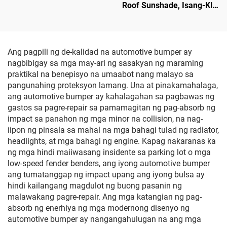
Roof Sunshade, Isang-Klik
na Kontrol sa Boses,
Proteksyon Laban sa Sila
at UV
Ang pagpili ng de-kalidad na automotive bumper ay
nagbibigay sa mga may-ari ng sasakyan ng maraming
praktikal na benepisyo na umaabot nang malayo sa
pangunahing proteksyon lamang. Una at pinakamahalaga,
ang automotive bumper ay kahalagahan sa pagbawas ng
gastos sa pagre-repair sa pamamagitan ng pag-absorb ng
impact sa panahon ng mga minor na collision, na nag-
iipon ng pinsala sa mahal na mga bahagi tulad ng radiator,
headlights, at mga bahagi ng engine. Kapag nakaranas ka
ng mga hindi maiiwasang insidente sa parking lot o mga
low-speed fender benders, ang iyong automotive bumper
ang tumatanggap ng impact upang ang iyong bulsa ay
hindi kailangang magdulot ng buong pasanin ng
malawakang pagre-repair. Ang mga katangian ng pag-
absorb ng enerhiya ng mga modernong disenyo ng
automotive bumper ay nangangahulugan na ang mga