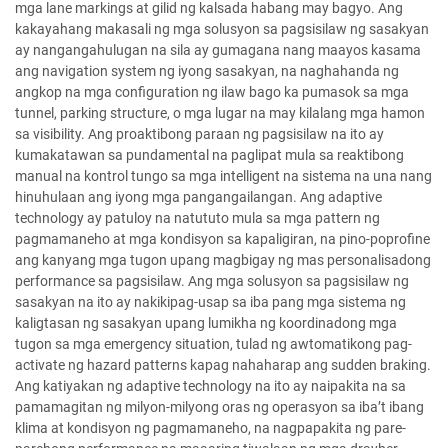
mga lane markings at gilid ng kalsada habang may bagyo. Ang
kakayahang makasali ng mga solusyon sa pagsisilaw ng sasakyan
ay nangangahulugan na sila ay gumagana nang maayos kasama
ang navigation system ng iyong sasakyan, na naghahanda ng
angkop na mga configuration ng ilaw bago ka pumasok sa mga
tunnel, parking structure, o mga lugar na may kilalang mga hamon
sa visibility. Ang proaktibong paraan ng pagsisilaw na ito ay
kumakatawan sa pundamental na paglipat mula sa reaktibong
manual na kontrol tungo sa mga intelligent na sistema na una nang
hinuhulaan ang iyong mga pangangailangan. Ang adaptive
technology ay patuloy na natututo mula sa mga pattern ng
pagmamaneho at mga kondisyon sa kapaligiran, na pino-poprofine
ang kanyang mga tugon upang magbigay ng mas personalisadong
performance sa pagsisilaw. Ang mga solusyon sa pagsisilaw ng
sasakyan na ito ay nakikipag-usap sa iba pang mga sistema ng
kaligtasan ng sasakyan upang lumikha ng koordinadong mga
tugon sa mga emergency situation, tulad ng awtomatikong pag-
activate ng hazard patterns kapag nahaharap ang sudden braking.
Ang katiyakan ng adaptive technology na ito ay naipakita na sa
pamamagitan ng milyon-milyong oras ng operasyon sa iba’t ibang
klima at kondisyon ng pagmamaneho, na nagpapakita ng pare-