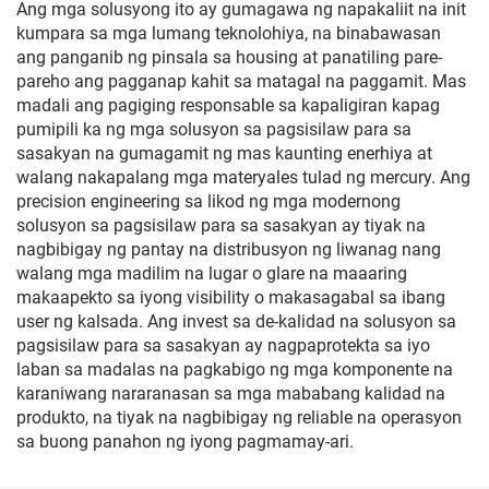
Ang mga solusyong ito ay gumagawa ng napakaliit na init
kumpara sa mga lumang teknolohiya, na binabawasan
ang panganib ng pinsala sa housing at panatiling pare-
pareho ang pagganap kahit sa matagal na paggamit. Mas
madali ang pagiging responsable sa kapaligiran kapag
pumipili ka ng mga solusyon sa pagsisilaw para sa
sasakyan na gumagamit ng mas kaunting enerhiya at
walang nakapalang mga materyales tulad ng mercury. Ang
precision engineering sa likod ng mga modernong
solusyon sa pagsisilaw para sa sasakyan ay tiyak na
nagbibigay ng pantay na distribusyon ng liwanag nang
walang mga madilim na lugar o glare na maaaring
makaapekto sa iyong visibility o makasagabal sa ibang
user ng kalsada. Ang invest sa de-kalidad na solusyon sa
pagsisilaw para sa sasakyan ay nagpaprotekta sa iyo
laban sa madalas na pagkabigo ng mga komponente na
karaniwang nararanasan sa mga mababang kalidad na
produkto, na tiyak na nagbibigay ng reliable na operasyon
sa buong panahon ng iyong pagmamay-ari.