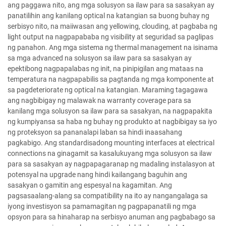
ang paggawa nito, ang mga solusyon sa ilaw para sa sasakyan ay
panatilihin ang kanilang optical na katangian sa buong buhay ng
serbisyo nito, na maiiwasan ang yellowing, clouding, at pagbaba ng
light output na nagpapababa ng visibility at seguridad sa paglipas
ng panahon. Ang mga sistema ng thermal management na isinama
sa mga advanced na solusyon sa ilaw para sa sasakyan ay
epektibong nagpapalabas ng init, na pinipigilan ang mataas na
temperatura na nagpapabilis sa pagtanda ng mga komponente at
sa pagdeteriorate ng optical na katangian. Maraming tagagawa
ang nagbibigay ng malawak na warranty coverage para sa
kanilang mga solusyon sa ilaw para sa sasakyan, na nagpapakita
ng kumpiyansa sa haba ng buhay ng produkto at nagbibigay sa iyo
ng proteksyon sa pananalapi laban sa hindi inaasahang
pagkabigo. Ang standardisadong mounting interfaces at electrical
connections na ginagamit sa kasalukuyang mga solusyon sa ilaw
para sa sasakyan ay nagpapagaranap ng madaling instalasyon at
potensyal na upgrade nang hindi kailangang baguhin ang
sasakyan o gamitin ang espesyal na kagamitan. Ang
pagsasaalang-alang sa compatibility na ito ay nangangalaga sa
iyong investisyon sa pamamagitan ng pagpapanatili ng mga
opsyon para sa hinaharap na serbisyo anuman ang pagbabago sa