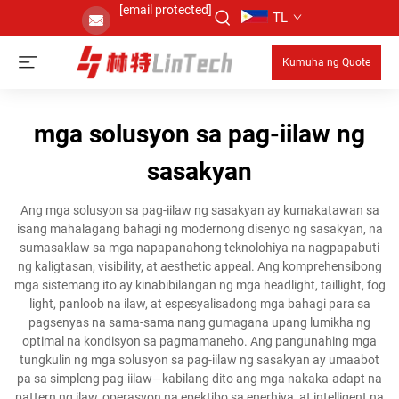
[email protected]
TL
Kumuha ng Quote
mga solusyon sa pag-iilaw ng
sasakyan
Ang mga solusyon sa pag-iilaw ng sasakyan ay kumakatawan sa
isang mahalagang bahagi ng modernong disenyo ng sasakyan, na
sumasaklaw sa mga napapanahong teknolohiya na nagpapabuti
ng kaligtasan, visibility, at aesthetic appeal. Ang komprehensibong
mga sistemang ito ay kinabibilangan ng mga headlight, taillight, fog
light, panloob na ilaw, at espesyalisadong mga bahagi para sa
pagsenyas na sama-sama nang gumagana upang lumikha ng
optimal na kondisyon sa pagmamaneho. Ang pangunahing mga
tungkulin ng mga solusyon sa pag-iilaw ng sasakyan ay umaabot
pa sa simpleng pag-iilaw—kabilang dito ang mga nakaka-adapt na
pattern ng ilaw, operasyon na epektibo sa enerhiya, at intelligent na