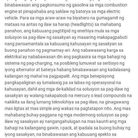
binabawasan ang pagkonsumo ng gasolina sa mga combustion
engine at pinapahaba ang saklaw ng baterya sa mga electric
vehicle. Para sa mga araw-araw na biyahero na gumagamit ng
mataas na antas ng ilaw sa harap (headlights) sa mahabang
panahon, ang kabuuang pagtitipid ng enerhiya mula sa mga
solusyon sa pag-iilaw ng sasakyan ay maaaring makapagpabuti
nang pansamantala sa kabuuang kahusayan ng sasakyan sa
buong panahon ng pagmamay-ari. Ang nabawasang karga sa
elektrikal ay nababawasan din ang pagkasira sa mga bahagi ng
sistema ng pag-charging, na posibleng lumuwat sa serbisyo ng
iyong alternator at baterya habang binabawasan ang kadalasang
kailangan ng mahal na pagpapalit. Ang mga benepisyong
pangkapaligiran ay lumalawig pa sa labas ng operasyonal na
kahusayan, dahil ang mga de-kalidad na solusyon sa pag-iilaw ng
sasakyan ay walang nakapaloob na mercury o lead compounds na
nakikita sa ilang lumang teknolohiya sa pag-iilaw, na ginagawang
mas ligtas at mas simple ang wakas na pagtatapon nito. Ang mas
mahabang buhay-paggana ng mga modernong solusyon sa pag-
iilaw ng sasakyan ay nangangahulugan na mas kaunti ang mga
bahagi na kailangang gawin, i-pack, at ipadala sa buong buhay ng
iyong sasakyan, na binabawasan ang kabuuang epekto sa