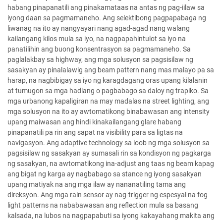
habang pinapanatili ang pinakamataas na antas ng pag-iilaw sa
iyong daan sa pagmamaneho. Ang selektibong pagpapabaga ng
liwanag na ito ay nangyayari nang agad-agad nang walang
kailangang kilos mula sa iyo, na nagpapahintulot sa iyo na
panatilihin ang buong konsentrasyon sa pagmamaneho. Sa
paglalakbay sa highway, ang mga solusyon sa pagsisilaw ng
sasakyan ay pinalalawig ang beam pattern nang mas malayo pa sa
harap, na nagbibigay sa iyo ng karagdagang oras upang kilalanin
at tumugon sa mga hadlang o pagbabago sa daloy ng trapiko. Sa
mga urbanong kapaligiran na may madalas na street lighting, ang
mga solusyon na ito ay awtomatikong binabawasan ang intensity
upang maiwasan ang hindi kinakailangang glare habang
pinapanatili pa rin ang sapat na visibility para sa ligtas na
navigasyon. Ang adaptive technology sa loob ng mga solusyon sa
pagsisilaw ng sasakyan ay sumasali rin sa kondisyon ng pagkarga
ng sasakyan, na awtomatikong ina-adjust ang taas ng beam kapag
ang bigat ng karga ay nagbabago sa stance ng iyong sasakyan
upang matiyak na ang mga ilaw ay nananatiling tama ang
direksyon. Ang mga rain sensor ay nag-trigger ng espesyal na fog
light patterns na nababawasan ang reflection mula sa basang
kalsada, na lubos na nagpapabuti sa iyong kakayahang makita ang