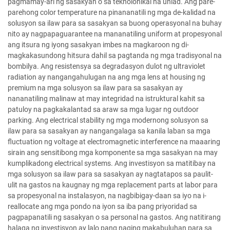
pagmamay-ari ng sasakyan o sa teknolohikal na unlad. Ang pare-
parehong color temperature na pinananatili ng mga de-kalidad na
solusyon sa ilaw para sa sasakyan sa buong operasyonal na buhay
nito ay nagpapaguarantee na mananatiling uniform at propesyonal
ang itsura ng iyong sasakyan imbes na magkaroon ng di-
magkakasundong hitsura dahil sa pagtanda ng mga tradisyonal na
bombilya. Ang resistensya sa degradasyon dulot ng ultraviolet
radiation ay nangangahulugan na ang mga lens at housing ng
premium na mga solusyon sa ilaw para sa sasakyan ay
nananatiling malinaw at may integridad na istruktural kahit sa
patuloy na pagkakalantad sa araw sa mga lugar ng outdoor
parking. Ang electrical stability ng mga modernong solusyon sa
ilaw para sa sasakyan ay nangangalaga sa kanila laban sa mga
fluctuation ng voltage at electromagnetic interference na maaaring
sirain ang sensitibong mga komponente sa mga sasakyan na may
kumplikadong electrical systems. Ang investisyon sa matitibay na
mga solusyon sa ilaw para sa sasakyan ay nagtatapos sa paulit-
ulit na gastos na kaugnay ng mga replacement parts at labor para
sa propesyonal na instalasyon, na nagbibigay-daan sa iyo na i-
reallocate ang mga pondo na iyon sa iba pang priyoridad sa
pagpapanatili ng sasakyan o sa personal na gastos. Ang natitirang
halaga ng investisyon ay lalo pang naging makabuluhan para sa