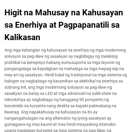
Higit na Mahusay na Kahusayan
sa Enerhiya at Pagpapanatili sa
Kalikasan
Ang mga katangian ng kahusayan sa enerhiya ng mga modernong
solusyon sa pag-iilaw ng sasakyan ay nagbibigay ng malaking
praktikal na benepisyo habang sumusuporta sa mga layunin ng
pangangalaga sa kapaligiran na mahalaga sa mga mapag-isip na
may-ari ng sasakyan. Hindi tulad ng tradisyonal na mga sistema ng
halogen na nagbabago ng karamihan sa elektrikal na enerhiya sa
sobrang init, ang mga modernong solusyon sa pag-iilaw ng
sasakyan na batay sa LED at mga advanced na solid-state na
teknolohiya ay nagbabago ng hanggang 90 porsyento ng
konsimido na kuryente nang direkta sa kapaki-pakinabang na
liwanag. Ang napakahusay na kahusayan na ito ay
nangangahulugan na ang alternator ng iyong sasakyan ay
gumagawa ng mas kaunti at mas hindi masyadong intensibo
upang magbigay-kuryente sa mga sistema ng pag-iilaw, na