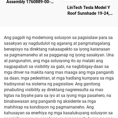
Assembly 1760889-00-F
LinTech
LinTech Tesla Model Y
Roof Sunshade 19-24,
Isang-Klik na Kontrol sa
Boses, Proteksyon Laban
sa Sila at UV
Ang pagpili ng modernong solusyon sa pagsisilaw para sa
sasakyan ay nagdudulot ng agarang at pangmatagalang
benepisyo na direktang nakaaapekto sa iyong karanasan
sa pagmamaneho at sa pagganap ng iyong sasakyan. Una
at pangunahin, ang mga solusyong ito ay malaki ang
nagpapabuti sa visibility sa gabi, na nagbibigay-daan sa
mga driver na makita nang mas maaga ang mga panganib
sa daan, mga pedestrian, at mga hadlang kumpara sa mga
tradisyonal na sistema ng pagsisilaw. Ang ganitong
pinabuting visibility ay direktang nagreresulta sa mas
ligtas na biyahe para sa iyo at sa iyong mga pasahero, na
binabawasan ang panganib ng aksidente sa mga
mahihirap na kondisyon ng pagmamaneho. Ang
kahusayan sa enerhiya ng mga kasalukuyang solusyon sa