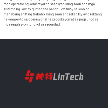
mga operator ng komersyal na sasakyan kung saan ang mga
sistema ng ilaw ay gumagana nang tuloy-tuloy sa loob ng
mahabang shift ng trabaho, kung saan ang reliability ay direktang
nakaaapekto sa operasyonal na produksyon at sa pagsunod sa
mga regulasyon tungkol sa seguridad.