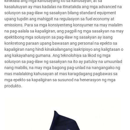
kinikilala ang mga kahusayang ito sa kahusayan, at sa
kasalukuyan ay mas kadalas na itinatakda ang mga advanced na
solusyon sa pag-iilaw ng sasakyan bilang standard equipment
upang tupdin ang mahigpit na regulasyon sa fuel economy at
emissions. Para sa mga konsiyenteng konsyumer na may malalim
na pag-aalala sa kapaligiran, ang pagpili ng mga sasakyan na may
epektibong mga solusyon sa pag-iilaw ng sasakyan ay isang
konkretong paraan upang bawasan ang personal na epekto sa
kapaligiran nang hindi kinakailangang isakripisyo ang kaligtasan o
ang kakayahang gumana. Ang teknolohiya sa likod ng mga
solusyon sa pag-iilaw ng sasakyan na ito ay patuloy na umuunlad
nang mabilis, na may mga bagong pag-unlad na nangangako ng
mas malalaking kahusayan at mas karagdagang pagbawas sa
mga epekto sa kapaligiran sa susunod na henerasyon ng mga
produkto.