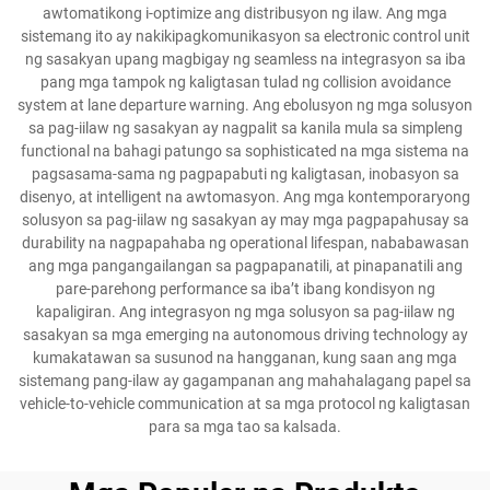
awtomatikong i-optimize ang distribusyon ng ilaw. Ang mga
sistemang ito ay nakikipagkomunikasyon sa electronic control unit
ng sasakyan upang magbigay ng seamless na integrasyon sa iba
pang mga tampok ng kaligtasan tulad ng collision avoidance
system at lane departure warning. Ang ebolusyon ng mga solusyon
sa pag-iilaw ng sasakyan ay nagpalit sa kanila mula sa simpleng
functional na bahagi patungo sa sophisticated na mga sistema na
pagsasama-sama ng pagpapabuti ng kaligtasan, inobasyon sa
disenyo, at intelligent na awtomasyon. Ang mga kontemporaryong
solusyon sa pag-iilaw ng sasakyan ay may mga pagpapahusay sa
durability na nagpapahaba ng operational lifespan, nababawasan
ang mga pangangailangan sa pagpapanatili, at pinapanatili ang
pare-parehong performance sa iba’t ibang kondisyon ng
kapaligiran. Ang integrasyon ng mga solusyon sa pag-iilaw ng
sasakyan sa mga emerging na autonomous driving technology ay
kumakatawan sa susunod na hangganan, kung saan ang mga
sistemang pang-ilaw ay gagampanan ang mahahalagang papel sa
vehicle-to-vehicle communication at sa mga protocol ng kaligtasan
para sa mga tao sa kalsada.