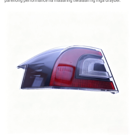
parehong performance na maaaring tiwalaan ng mga drayber.