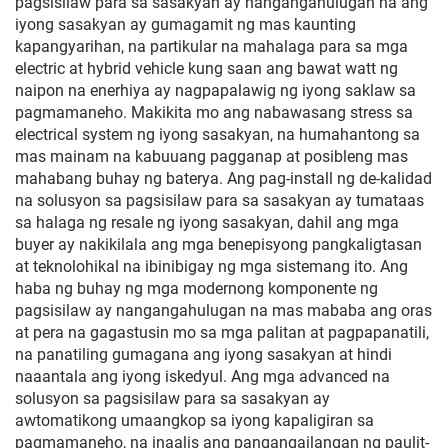
pagsisilaw para sa sasakyan ay nangangahulugan na ang
iyong sasakyan ay gumagamit ng mas kaunting
kapangyarihan, na partikular na mahalaga para sa mga
electric at hybrid vehicle kung saan ang bawat watt ng
naipon na enerhiya ay nagpapalawig ng iyong saklaw sa
pagmamaneho. Makikita mo ang nabawasang stress sa
electrical system ng iyong sasakyan, na humahantong sa
mas mainam na kabuuang pagganap at posibleng mas
mahabang buhay ng baterya. Ang pag-install ng de-kalidad
na solusyon sa pagsisilaw para sa sasakyan ay tumataas
sa halaga ng resale ng iyong sasakyan, dahil ang mga
buyer ay nakikilala ang mga benepisyong pangkaligtasan
at teknolohikal na ibinibigay ng mga sistemang ito. Ang
haba ng buhay ng mga modernong komponente ng
pagsisilaw ay nangangahulugan na mas mababa ang oras
at pera na gagastusin mo sa mga palitan at pagpapanatili,
na panatiling gumagana ang iyong sasakyan at hindi
naaantala ang iyong iskedyul. Ang mga advanced na
solusyon sa pagsisilaw para sa sasakyan ay
awtomatikong umaangkop sa iyong kapaligiran sa
pagmamaneho, na inaalis ang pangangailangan ng paulit-