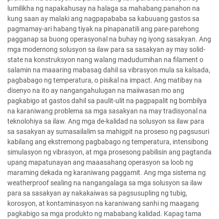
lumilikha ng napakahusay na halaga sa mahabang panahon na
kung saan ay malaki ang nagpapababa sa kabuuang gastos sa
pagmamay-ari habang tiyak na pinapanatili ang pare-parehong
pagganap sa buong operasyonal na buhay ng iyong sasakyan. Ang
mga modernong solusyon sa ilaw para sa sasakyan ay may solid-
state na konstruksyon nang walang madudumihan na filament o
salamin na maaaring mabasag dahil sa vibrasyon mula sa kalsada,
pagbabago ng temperatura, o pisikal na impact. Ang matibay na
disenyo na ito ay nangangahulugan na maiiwasan mo ang
pagkabigo at gastos dahil sa paulit-ulit na pagpapalit ng bombilya
na karaniwang problema sa mga sasakyan na may tradisyonal na
teknolohiya sa ilaw. Ang mga de-kalidad na solusyon sa ilaw para
sa sasakyan ay sumasailalim sa mahigpit na proseso ng pagsusuri
kabilang ang ekstremong pagbabago ng temperatura, intensibong
simulasyon ng vibrasyon, at mga prosesong pabilisin ang pagtanda
upang mapatunayan ang maaasahang operasyon sa loob ng
maraming dekada ng karaniwang paggamit. Ang mga sistema ng
weatherproof sealing na nangangalaga sa mga solusyon sa ilaw
para sa sasakyan ay nakakaiwas sa pagsusupling ng tubig,
korosyon, at kontaminasyon na karaniwang sanhi ng maagang
pagkabigo sa mga produkto ng mababang kalidad. Kapag tama