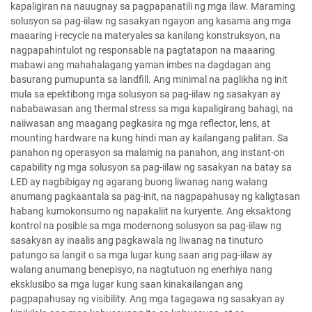
kapaligiran na nauugnay sa pagpapanatili ng mga ilaw. Maraming
solusyon sa pag-iilaw ng sasakyan ngayon ang kasama ang mga
maaaring i-recycle na materyales sa kanilang konstruksyon, na
nagpapahintulot ng responsable na pagtatapon na maaaring
mabawi ang mahahalagang yaman imbes na dagdagan ang
basurang pumupunta sa landfill. Ang minimal na paglikha ng init
mula sa epektibong mga solusyon sa pag-iilaw ng sasakyan ay
nababawasan ang thermal stress sa mga kapaligirang bahagi, na
naiiwasan ang maagang pagkasira ng mga reflector, lens, at
mounting hardware na kung hindi man ay kailangang palitan. Sa
panahon ng operasyon sa malamig na panahon, ang instant-on
capability ng mga solusyon sa pag-iilaw ng sasakyan na batay sa
LED ay nagbibigay ng agarang buong liwanag nang walang
anumang pagkaantala sa pag-init, na nagpapahusay ng kaligtasan
habang kumokonsumo ng napakaliit na kuryente. Ang eksaktong
kontrol na posible sa mga modernong solusyon sa pag-iilaw ng
sasakyan ay inaalis ang pagkawala ng liwanag na tinuturo
patungo sa langit o sa mga lugar kung saan ang pag-iilaw ay
walang anumang benepisyo, na nagtutuon ng enerhiya nang
eksklusibo sa mga lugar kung saan kinakailangan ang
pagpapahusay ng visibility. Ang mga tagagawa ng sasakyan ay