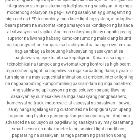
integrasyon sa mga sistema ng kaligtasan ng sasakyan. Ang mga
modernong solusyon sa pag-iilaw ng sasakyan ay gumagamit ng
high-end na LED technology, mga laser lighting system, at adaptive
beam pattern na awtomatikong umaayon sa kondisyon ng kalsada
at sitwasyon sa trapiko. Ang mga solusyong ito ay nagbibigay ng
superior na liwanag habang kumokonsumo ng malaki ang kaunti
ng kapangyarihan kumpara sa tradisyonal na halogen system, na
nag-aambag sa kabuuang kahusayan ng sasakyan at sa
pagbawas ng epekto nito sa kapaligiran. Kasama sa mga
teknolohikal na tampok ang awtomatikong kontrol sa high-beam,
mga cornering light na nag-iilaw sa mga kurbadong daan, dynamic
turn signal na may sequential animation, at ambient interior lighting
na nagpapabuti ng kumportableng pakiramdam ng mga pasahero.
Ang saklaw ng aplikasyon ng mga solusyon sa pag-iilaw ng
sasakyan ay sumasaklaw sa mga sasakyang pangpasahero,
komersyal na truck, motorcycle, at espesyal na sasakyan—bawat
isa ay nangangailangan ng customized na konpigurasyon upang
tugunan ang tiyak na pangangailangan sa operasyon. Ang mga
advanced na solusyon sa pag-iilaw ng sasakyan ay may kasamang
smart sensor na nakakadetekta ng ambient light conditions,
paparating na sasakyan, at mga pattern ng panahon upang