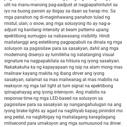
ulit na manu-manong pag-aadjust at nagpapahintulot sa
iyo na buong pansin ay ibigay sa daan sa harap mo. Sa
mga panahon ng di-maginhawang panahon tulad ng
mistul, ulan, o snow, ang mga solusyong ito ay nag-a-
adjust ng kanilang intensity at beam patterns upang
epektibong sumugpo sa nabawasang visibility. Hindi
maitatanggi ang estetikong pagpapabuti na dinala ng mga
solusyon sa pagsisilaw para sa sasakyan, dahil ang mga
modernong disenyo ay lumilikha ng natatanging visual
signature na nagpapakilala sa hitsura ng iyong sasakyan.
Nakakakuha ka ng kapayapaan ng isip na alam mong mas
malinaw kayang makita ng ibang driver ang iyong
sasakyan, salamat sa mas maliwanag at mas mabilis na
reaksyon ng mga tail light at turn signal na epektibong
ipinapahayag ang iyong intensyon. Ang mabilis na
response time ng mga LED-based na solusyon sa
pagsisilaw para sa sasakyan ay nangangahulugan na ang
iyong brake lights ay agad na nagliliyab kapag pinindot mo
ang pedal, na nagbibigay ng mahalagang karagdagang
milisecond para umaksyon ang mga sumusunod na driver.