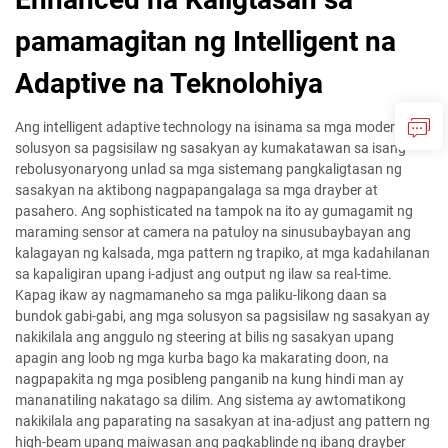
pamamagitan ng Intelligent na
Adaptive na Teknolohiya
Ang intelligent adaptive technology na isinama sa mga modernong
solusyon sa pagsisilaw ng sasakyan ay kumakatawan sa isang
rebolusyonaryong unlad sa mga sistemang pangkaligtasan ng
sasakyan na aktibong nagpapangalaga sa mga drayber at
pasahero. Ang sophisticated na tampok na ito ay gumagamit ng
maraming sensor at camera na patuloy na sinusubaybayan ang
kalagayan ng kalsada, mga pattern ng trapiko, at mga kadahilanan
sa kapaligiran upang i-adjust ang output ng ilaw sa real-time.
Kapag ikaw ay nagmamaneho sa mga paliku-likong daan sa
bundok gabi-gabi, ang mga solusyon sa pagsisilaw ng sasakyan ay
nakikilala ang anggulo ng steering at bilis ng sasakyan upang
apagin ang loob ng mga kurba bago ka makarating doon, na
nagpapakita ng mga posibleng panganib na kung hindi man ay
mananatiling nakatago sa dilim. Ang sistema ay awtomatikong
nakikilala ang paparating na sasakyan at ina-adjust ang pattern ng
high-beam upang maiwasan ang pagkablinde ng ibang drayber