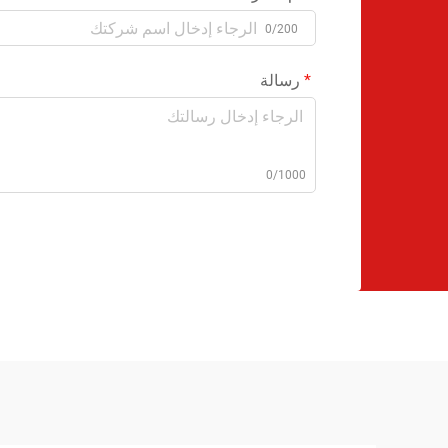
0/200
رسالة
0/1000