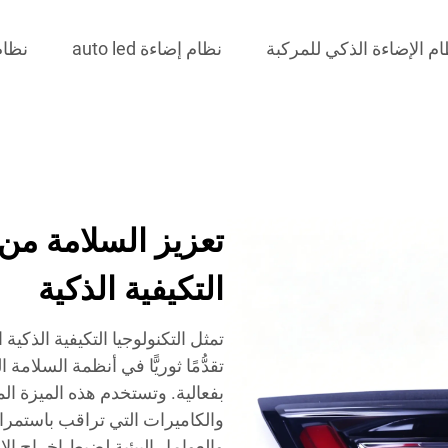
م الإضاءة الذكي للمركبة
نظام إضاءة auto led
نظام إ
تعزيز السلامة من 
التكيفية الذكية
تمثل التكنولوجيا التكيفية الذكي
تقدُّمًا ثوريًّا في أنظمة السلام
بفعالية. وتستخدم هذه الميزة ال
والكاميرات التي تراقب باستمر
والعوامل البيئية لضبط إخراج ال