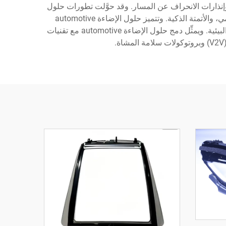
إنذارات الانحراف عن المسار. وقد حوَّلت تطورات حلول
الإضاءة automotive هذه المكونات من عناصر وظيفية بسيطة إلى أنظمة متطورة تجمع بين تعزيز السلامة، والابتكار التصميمي، والأتمتة الذكية. وتتميز حلول الإضاءة automotive
المعاصرة بتحسينات في المتانة تطيل عمر التشغيل، وتقلل من متطلبات الصيانة، وتحافظ على أداءٍ ثابتٍ عبر مختلف الظروف البيئية. ويمثِّل دمج حلول الإضاءة automotive مع تقنيات