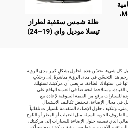
مية
LED لطراز Model 3،
ظلة شمس سقفية لطراز
الموديل 1760889-00-F
تيسلا موديل واي (19–24)
من شركة لينتيك، تحكم
صوتي بنقرة واحدة، وحماية
من الوهج وأشعة فوق
البنفسجية
 وقبل كل شيء، تحسّن هذه الحلول بشكلٍ كبير مدى الرؤية
ُترجم هذا التحسّن في مدى الرؤية مباشرةً إلى رحلاتٍ
تها في استهلاك الطاقة، ما يعني أن مركبتك تستهلك
ى القيادة. وستلاحظ انخفاضاً في العبء الواقع على
ودة للسيارات يرفع من القيمة السوقية لإعادة بيع
ويل في مجال الإضاءة، تنخفض تكاليف الاستبدال
ي. وتتكيف حلول الإضاءة المتقدمة للسيارات تلقائياً
ل الظروف الجوية السيئة مثل الضباب أو المطر أو الثلوج،
مالي الذي تضيفه حلول الإضاءة للسيارات إلى مركبتك،
السائقين الآخرين يستطيعون رؤية مركبتك بوضوحٍ أكبر،