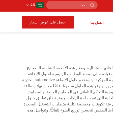
AR
احصل على عرض أسعار
اتصل بنا
 والرؤية والجاذبية الجمالية. وتضم هذه الأنظمة الشاملة المصابيح
قيادة مثلى. وتمتد الوظائف الرئيسية لحلول الإضاءة
automotive ما وراء الإضاءة الأساسية لتشمل أنماط الإضاءة التكيفية، والتشغيل الموفر للطاقة، والتكامل الذكي مع أنظمة سلامة المركبة. وتستخدم حلول الإضاءة automotive الحديثة
ت المرور. وتوفر هذه الحلول سطوعًا فائقًا مع استهلاك طاقة
وجية التحكم التلقائي في المصابيح العالية، والمصابيح
اخلية التي تعزز راحة الركاب. ويمتد نطاق تطبيق حلول
طلب كل فئة تكوينات مخصصة لتلبية متطلبات التشغيل المحددة.
دمة، وأنماط الطقس لتحسين توزيع الضوء تلقائيًّا. وتتواصل هذه