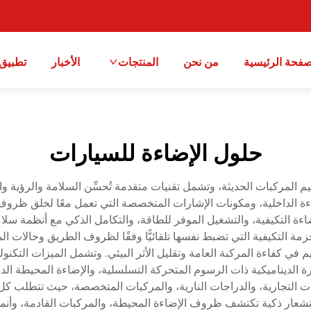
صفحة الرئيسية
من نحن
المنتجات
الأخبار
تطبيق
حلول الإضاءة للسيارات
aut عنصرًا حيويًّا في تصميم المركبات الحديثة، وتشمل تقنيات متقدمة تُحسِّن السلامة
ضاءة الداخلية، ومكونات الإشارات المتخصصة التي تعمل معًا لخلق ظروف 
ماط الحزمة التكيفية التي تضبط نفسها تلقائيًّا وفقًا لظروف الطريق وحالا
هم في كفاءة المركبة العامة وتقليل الأثر البيئي. وتشمل الميزات التكنول
رة الديناميكية ذات الرسوم المتحركة التسلسلية، والإضاءة المحيطة الد
خاصة، والشاحنات التجارية، والدراجات النارية، والمركبات المتخصصة، حيث تت
automot المتقدمة أجهزة استشعار ذكية تكتشف ظروف الإضاءة المحيطة، والمركبات القا