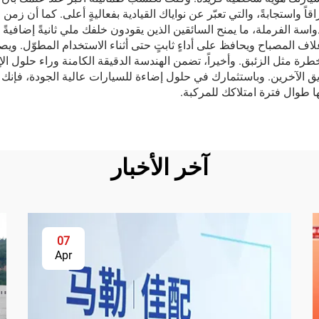
اً واستجابةً، والتي تعبّر عن نواياك القيادية بفعاليةٍ أعلى. كما أن زم
ى دواسة الفرملة، ما يمنح السائقين الذين يقودون خلفك ملي ثانيةً إضافيةً ث
لاف المصباح ويحافظ على أداءٍ ثابتٍ حتى أثناء الاستخدام المطوّل. ويصب
ة مثل الزئبق. وأخيراً، تضمن الهندسة الدقيقة الكامنة وراء حلول الإض
ق الآخرين. وباستثمارك في حلول إضاءة للسيارات عالية الجودة، فإن
ها طوال فترة امتلاكك للمركبة.
آخر الأخبار
07
Apr