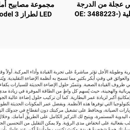
 عجلة من الدرجة
مجموعة مصابيح أما
الأصلية (OE: 3488223-
00-A) لطراز Y، مصنوع من
ة ألومنيوم مُشكَّلة
من شركة LinTech
ط، دقة تصنيع عالية،
 مع صواميل العجلات
ة الفرامل الأصلية،
ناسب للاستبدال
ية وطويلة الأجل تؤثر مباشرةً على تجربة القيادة وأداء المركبة. أولاً
العوائق في وقتٍ أبكر بكثيرٍ مما تسمح به أنظمة الإضاءة التقليدية. وي
والتخصيص
ظروف القيادة الصعبة. وتتميّز حلول الإضاءة الحديثة للسيارات بكفاء
كهربائية والهجينة، حيث يُسهم كل واطٍ من الطاقة الموفرة في زيادة مد
وإمكانيةٍ أكبر لزيادة عمر البطارية. كما أن تركيب حلول إضاءة عالية الج
لتكنولوجيا التي توفرها هذه الأنظمة. وبفضل عمر المكونات الحديثة الط
يارات الصيانة، ويحافظ على تشغيل مركبتك دون انقطاعٍ في جدولك الزمن
ات اليدوية المستمرة، ويتيح لك التركيز الكامل على الطريق أمامك. وخلا
ب بفعالية على انخفاض مدى الرؤية. ولا يمكن التقليل من التحسين الج
يارتك هويةً شخصيةً فريدة. وكنتَ تكتسب طمأنينةً أكبر عند علمك بأن 