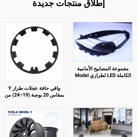
إطلاق منتجات جديدة
مجموعة المصابيح الأمامية
الكاملة LED لطرازي Model
3 وModel Y، الأرقام الأصلية
واقي حافة عجلات طراز Y
(OE): 1514952-00-D،
بمقاس 20 بوصة (19–24) من
1514952-00-E، 1514952-
شركة LinTech
10-E، إضاءة سيارات،
استبدال للمصابيح الأمامية