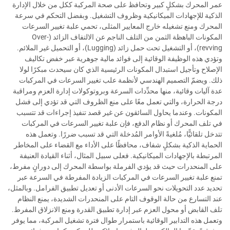
عمر المحرك بشكلٍ كبير وتحافظ على صحة المركبة ككل من خلال الإدارة
الذكية للإجهادات الميكانيكية وظروف التشغيل. وبفضل التحكم في سرعة
المحرك ومنع تشغيله خارج المعايير المثلى، تحمي علبة تغيير السرعات
المكونات الباهظة الثمن من التلف الناجم عن الالتفاف الزائد (Over-
revving)، أو التشغيل تحت حمل زائد (Lugging)، أو التحميل غير الملائم.
وتؤدي هذه الوظيفة الوقائية إلى فوائد مالية جوهرية عبر خفض تكاليف
الإصلاح وتأجيل استبدال المكونات الرئيسية الذي كان سيحدث مبكرًا لولا
ذلك. ويضمّ التصميم الهندسي لأنظمة علب تغيير السرعات في المركبات
عدة آليات وقائية، منها محدِّدات السرعة وبروتوكولات إدارة العزم ومراقبة
درجة الحرارة، والتي تعمل معًا على منع الظروف التي قد تؤدي إلى فشل
المكونات. وعندما يحاول السائقون عن غير قصد تنفيذ إجراءات قد تتسبب
في تلف المحرك أو نظام الدفع، فإن علبة تغيير السرعات في المركبات
تتدخل تلقائيًّا، مُلغيةً الأوامر المُدخلة التي قد تسبب ضررًا. وتعمل هذه
الحماية الذكية بشكلٍ شفاف، محافظًا على الأداء مع القضاء على المخاطر
المرتبطة بالإجهادات الميكانيكية. فعلى سبيل المثال، أثناء القيادة العنيفة
على المنحدرات حيث قد يؤدي الفرملة بواسطة المحرك إلى دورانٍ مفرط،
تمنع علبة تغيير السرعات في المركبات الزيادة المفرطة في السرعة عبر
تحديد عدد التحويلات نحو السرعات الأدنى أو تعديل تطبيق الفرامل. وبالمثل،
عند التسارع من حالة الوقوف التام على المنحدرات الشديدة، يمنع النظام
تلف القابض أو محول العزم عبر إدارة تطبيق القدرة ومنع الانزلاق المفرط.
وتعمل هذه التدابير الوقائية باستمرار طوال فترة تشغيل المركبة، مما يوفر