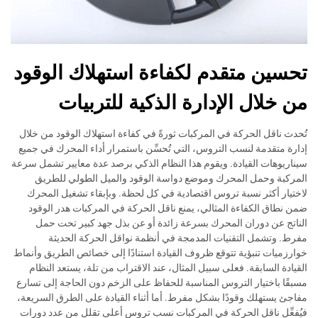
تحسين متقدم لكفاءة استهلاك الوقود
من خلال الإدارة الذكية للتربيات
تُحدث ناقل الحركة في المركبات ثورةً في كفاءة استهلاك الوقود من خلال
إدارة متقدمة لنسب التروس، التي تُحسِّن باستمرار أداء المحرك في جميع
سيناريوهات القيادة. ويقوم هذا النظام الذكي برصد عدة معايير تشمل سرعة
المركبة وحمل المحرك وموضع دواسة الوقود والميل الطولي للطريق
لاختيار أكثر نسبة تروس اقتصادية في كل لحظة. وبإبقاء تشغيل المحرك
ضمن نطاق الكفاءة المثالي، يمنع ناقل الحركة في المركبات هدر الوقود
الناتج عن دوران المحرك بسرعة زائدة أو عن بذل جهد كبير تحت حمل
مفرط. وتشمل التقنيات المدمجة في أنظمة نواقل الحركة الحديثة
خوارزميات تنبؤية تتوقع ظروف القيادة استنادًا إلى خصائص الطريق وأنماط
القيادة السابقة. فعلى سبيل المثال، عند الاقتراب من تلة، يستعد النظام
مسبقًا باختيار التروس المناسبة للحفاظ على الزخم دون الحاجة إلى تسارع
مفاجئ يستهلك وقودًا بشكل مفرط. أما أثناء القيادة على الطرق السريعة،
فيُفعِّل ناقل الحركة في المركبات نسب تروس أعلى تقلل من عدد دورات