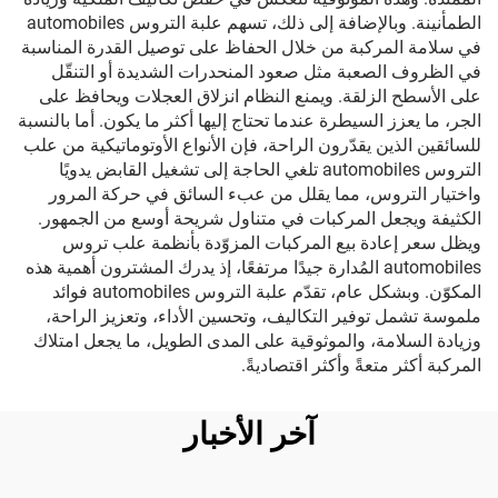
الطمأنينة. وبالإضافة إلى ذلك، تسهم علبة التروس automobiles
في سلامة المركبة من خلال الحفاظ على توصيل القدرة المناسبة
في الظروف الصعبة مثل صعود المنحدرات الشديدة أو التنقّل
على الأسطح الزلقة. ويمنع النظام انزلاق العجلات ويحافظ على
الجر، ما يعزز السيطرة عندما تحتاج إليها أكثر ما يكون. أما بالنسبة
للسائقين الذين يقدّرون الراحة، فإن الأنواع الأوتوماتيكية من علب
التروس automobiles تلغي الحاجة إلى تشغيل القابض يدويًا
واختيار التروس، مما يقلل من عبء السائق في حركة المرور
الكثيفة ويجعل المركبات في متناول شريحة أوسع من الجمهور.
ويظل سعر إعادة بيع المركبات المزوّدة بأنظمة علب تروس
automobiles المُدارة جيدًا مرتفعًا، إذ يدرك المشترون أهمية هذه
المكوّن. وبشكل عام، تقدّم علبة التروس automobiles فوائد
ملموسة تشمل توفير التكاليف، وتحسين الأداء، وتعزيز الراحة،
وزيادة السلامة، والموثوقية على المدى الطويل، ما يجعل امتلاك
المركبة أكثر متعةً وأكثر اقتصاديةً.
آخر الأخبار