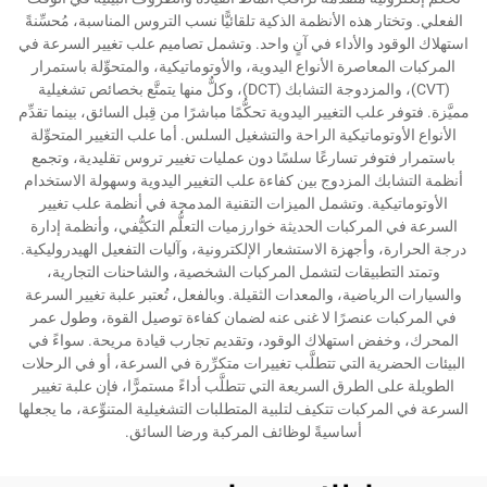
الفعلي. وتختار هذه الأنظمة الذكية تلقائيًّا نسب التروس المناسبة، مُحسِّنةً
استهلاك الوقود والأداء في آنٍ واحد. وتشمل تصاميم علب تغيير السرعة في
المركبات المعاصرة الأنواع اليدوية، والأوتوماتيكية، والمتحوِّلة باستمرار
(CVT)، والمزدوجة التشابك (DCT)، وكلٌّ منها يتمتَّع بخصائص تشغيلية
مميَّزة. فتوفر علب التغيير اليدوية تحكُّمًا مباشرًا من قِبل السائق، بينما تقدِّم
الأنواع الأوتوماتيكية الراحة والتشغيل السلس. أما علب التغيير المتحوِّلة
باستمرار فتوفر تسارعًا سلسًا دون عمليات تغيير تروس تقليدية، وتجمع
أنظمة التشابك المزدوج بين كفاءة علب التغيير اليدوية وسهولة الاستخدام
الأوتوماتيكية. وتشمل الميزات التقنية المدمجة في أنظمة علب تغيير
السرعة في المركبات الحديثة خوارزميات التعلُّم التكيُّفي، وأنظمة إدارة
درجة الحرارة، وأجهزة الاستشعار الإلكترونية، وآليات التفعيل الهيدروليكية.
وتمتد التطبيقات لتشمل المركبات الشخصية، والشاحنات التجارية،
والسيارات الرياضية، والمعدات الثقيلة. وبالفعل، تُعتبر علبة تغيير السرعة
في المركبات عنصرًا لا غنى عنه لضمان كفاءة توصيل القوة، وطول عمر
المحرك، وخفض استهلاك الوقود، وتقديم تجارب قيادة مريحة. سواءً في
البيئات الحضرية التي تتطلَّب تغييرات متكرِّرة في السرعة، أو في الرحلات
الطويلة على الطرق السريعة التي تتطلَّب أداءً مستمرًّا، فإن علبة تغيير
السرعة في المركبات تتكيف لتلبية المتطلبات التشغيلية المتنوِّعة، ما يجعلها
أساسيةً لوظائف المركبة ورضا السائق.