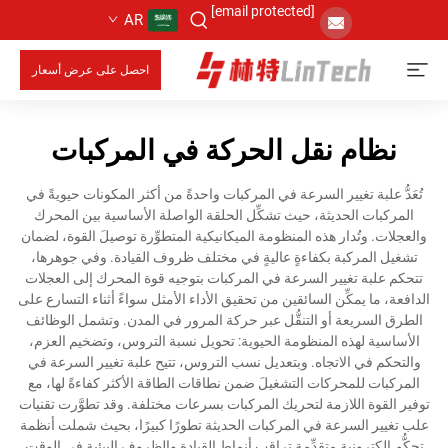
[email protected]
AR
احصل على عرض أسعار
نظام نقل الحركة في المركبات
تُعَدُّ علبة تغيير السرعة في المركبات واحدةً من أكثر المكونات حيويةً في
المركبات الحديثة، حيث تشكِّل الحلقة الواصلة الأساسية بين المحرك
والعجلات. وتُدار هذه المنظومة الميكانيكية المتطوِّرة توصيلَ القوة، لضمان
تشغيل المركبة بكفاءةٍ عاليةٍ في مختلف ظروف القيادة. وفي جوهرها،
تتحكم علبة تغيير السرعة في المركبات بتوجيه قوة المحرك إلى العجلات
الدافعة، ما يمكِّن السائقين من تحقيق الأداء الأمثل سواءً أثناء التسارع على
الطرق السريعة أو التنقُّل عبر حركة المرور في المدن. وتشمل الوظائف
الأساسية لهذه المنظومة الحيوية: تحويل نسبة التروس، وتضخيم العزم،
والتحكم في الاتجاه. وبتعديل نسب التروس، تتيح علبة تغيير السرعة في
المركبات للمحركات التشغيلَ ضمن نطاقات الطاقة الأكثر كفاءةً لها، مع
توفير القوة اللازمة لتحريك المركبات بسرعات مختلفة. وقد تطوَّرت تقنيات
علب تغيير السرعة في المركبات الحديثة تطورًا كبيرًا، بحيث شملت أنظمة
تحكُّم إلكترونية متقدِّمة تراقب أنماط القيادة والظروف البيئية في الوقت