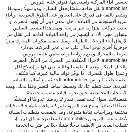
تحسين أداء المركبة واستجابتها. فتوفر علبة التروس
automobiles نقل طاقة سلسًا يجعل التسارع يبدو سهلًا ومتوقعًا.
وتشعر بالثقة في قدرتك على التجاوز على الطرق السريعة، وبأداءٍ
سريع الاستجابة في القيادة داخل المدن دون أن يُجهَد المحرك أو
تحدث حركات اهتزازية غير مريحة. ويمتد هذا التشغيل السلس
ليتجاوز مجرد الأداء، ليُسهم في راحة القيادة العامة التي تقلل من
الإرهاق أثناء الرحلات الطويلة. ويمثل حماية مكونات المحرك ميزةً
جوهريةً أخرى توفر المال على مدى عمر المركبة. فبإدارة
سرعات المحرك ومنع دورانه الزائد، تحمي علبة التروس
automobiles الأجزاء المكلفة في المحرك من التآكل المفرط
والخلل المبكر. وهذه الوظيفة الوقائية تعني فواتير إصلاح أقل
وعمرًا أطول للمحرك، ما يوفّر فوائد مالية كبيرة. كما تتكيّف
أنظمة علب التروس automobiles الحديثة مع أساليب القيادة
الفردية، حيث تتعلم عاداتك وتضبط أنماط التغيير وفقًا لذلك. وهذه
الاستجابة المخصصة تخلق تجربة قيادة مصممة خصيصًا
لتفضيلاتك، سواء كنت تفضل تسارعًا رياضيًا عدوانيًا أو تشغيلًا
لطيفًا اقتصاديًا. وتتيح هذه المرونة لمركبة واحدة تلبية حالات قيادة
مختلفة ومزاجيات قيادة متنوعة. وقد انخفضت متطلبات الصيانة
لأنظمة علب التروس automobiles المعاصرة بشكل كبير، إذ
تتطلب العديد من الأنظمة تدخلًا ضئيلًا جدًا بين فترات الخدمة
الممتدة. وهذه الموثوقية تنعكس في خفض تكاليف الملكية وزيادة