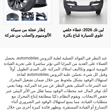
لين تك 2026: غطاء خلفي
إطار عجلة من سبيكة
علوي للسيارة مُباع بكثرة
الألومنيوم والصلب من شركة
مباشرةً من المصنع، الطراز
لين تك لسيارة موديل Y،
الأصلي (OE) رقم 1582571-
الرقم التسلسلي 3488226-
SC-C لسيارة تسلا موديل 3
00-A
المُحدَّثة
عند النظر في الفوائد العملية لعلبة التروس automobiles، يحصل
العملاء على العديد من المزايا التي تؤثر مباشرةً على تجربة القيادة
اليومية لديهم وتكاليف امتلاك المركبة على المدى الطويل. أولاً
وقبل كل شيء، تحسّن علبة التروس automobiles كفاءة
استهلاك الوقود بشكل ملحوظ من خلال ضمان تشغيل المحرك
عند السرعات المثلى بغض النظر عن سرعة المركبة. وهذا يعني
أنك توفر المال عند محطات الوقود بينما تقلل من الأثر البيئي عبر
خفض الانبعاثات. ويقوم النظام ذكيًا بمطابقة إنتاج المحرك مع
متطلبات القيادة، مما يمنع استهلاك الوقود غير الضروري أثناء
التسارع أو القيادة المستقرة. وتظهر فائدة كبيرة أخرى من خلال