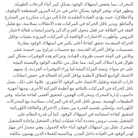
المحرك، مما يخفض استهلاك الوقود بشكلٍ كبير أثناء الرحلات الطويلة.
وتظهر فوائد توفير الوقود بشكلٍ خاص في حركة المرور المتقطعة (الوقوف
والانطلاق)، حيث يؤدي القيادة التقليدية عادةً إلى دورات متكررة من التسارع
والتباطؤ. ويدير ناقل الحركة في المركبات هذه الانتقالات بسلاسة، مع تقليل
الفقد في الطاقة عبر قفل محول العزم الذكي واستراتيجيات فعالة لاختيار
التروس. وأظهرت الاختبارات الواقعية أن المركبات المزودة بتقنيات نواقل
الحركة المتقدمة تحقق كفاءةً أعلى بكثير في استهلاك الوقود مقارنةً
بتصميمات نواقل الحركة القديمة، مع تحسينات تتراوح بين خمسة عشر
وثلاثين في المئة حسب ظروف القيادة. وتتراكم هذه التوفيرات بشكلٍ كبير
طوال فترة امتلاك المركبة، مما يقلل من تكاليف الوقود والبصمة البيئية
على حدٍ سواء. وتمتد المزايا البيئية لما وراء التوفيرات الفردية، إذ يسهم
الاعتماد الواسع النطاق لأنظمة نواقل الحركة الفعالة في خفض انبعاثات
غازات الدفيئة وتقليل الاعتماد على الوقود الأحفوري. علاوةً على ذلك، يعمل
ناقل الحركة في المركبات بالتناغم مع أنظمة المركبة الأخرى، ومنها أجهزة
حاسوب إدارة المحرك ومحركات الهجين، لتحقيق أقصى كفاءة شاملة. وفي
التطبيقات الهجينة، ينسق ناقل الحركة في المركبات بسلاسة مع المحركات
الكهربائية، ويُحسِّن تقسيم القدرة بين مصادر الاحتراق والطاقة الكهربائية
لتحقيق كفاءة استثنائية في استهلاك الوقود. كما أن قدرة النظام على
التشغيل بنسب تروس محددة أثناء عمليات إيقاف التشغيل وإعادة التشغيل
للمحرك تقلل من استهلاك الوقود أثناء حالة الخمول، وهي مصدرٌ آخر مهمٌ
لهدر الوقود في القيادة داخل المدن. وبالنسبة للعملاء الذين يهتمون بتكلفة