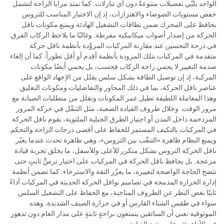
الواحد يلبّي تفضيلات متنوعةً دون أي تنازلات. كما تمتد مزايا الراحة لتشمل
خفض مستويات الضوضاء والاهتزازات، إذ إن الاختيار المناسب للتروس
يحافظ على المحرك ضمن نطاقات التشغيل الهادئة ويمنع مكونات ناقل
الحركة من إصدار أصوات ميكانيكية مفرطة. وغالبًا ما يلاحظ الركاب الفرق
في درجة التحسين عند مقارنة المركبات المزوَّدة بأنظمة ناقل حركة
متقدمة في المركبات بتلك المزودة بأنظمة أقدم أو أقل تطوراً. كما أن إلغاء
صدمة التغيير لا يحمي راحة الركاب فحسب، بل يحمي أيضًا مكونات
المركبة، إذ إن توصيل الطاقة بشكل سلس يقلل من الإجهاد الواقع على
عناصر ناقل الحركة، بما في ذلك المحاور والتفاضليات ومكونات التعليق.
وهذا المعاملة اللطيفة تطيل عمر المكونات وتقلل من متطلبات الصيانة مع
مرور الوقت. وخلال ظروف القيادة الصعبة، مثل التنقّل في حركة المرور
المزدحمة داخل المدن أو اجتياز الطرق الجبلية الملتوية، يقوم ناقل الحركة
في المركبات بالتكيف المستمر للحفاظ على أقصى درجات الراحة والتحكم.
ويمنع النظام ظاهرة «التنقّب بين التروس»، وهي ظاهرة تحدث عندما يغيّر
ناقل الحركة التروس بشكل متكرر للأعلى وللأسفل، ما يخلق تجربة قيادة
مزعجة. بل يحافظ ناقل الحركة في المركبات على اختيار ترسٍّ ثابتٍ حتى
تتضح الحاجة الواضحة لتغييره، ما يعزّز الثقة والاسترخاء. كما تضمن أنظمة
إدارة الحرارة المدمجة في تصاميم نواقل الحركة الحديثة في المركبات أداءً
ثابتًا بغض النظر عن الظروف المناخية، مع الحفاظ على التشغيل السلس
سواء في طقس الشتاء القارس أو في حرارة الصيف الشديدة. وهذه
الموثوقية تعني أن السائقين يتمتعون براحةٍ ثابتةٍ على مدار العام دون تدهور