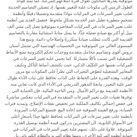
موثوقيةً يقدّرها المالكون طوال فترة امتلاكهم للمركبة. كما تمتد فوائد
الطول الزمني إلى مكونات علبة التغيير نفسها، إذ تتضمّن التصاميم الحديثة
لعلب تغيير السرعات في المركبات موادًا متقدمة وتصنيعًا دقيقًا وأنظمة
تشحيمٍ متطورة تطيل عمر الخدمة بشكلٍ ملحوظ. فتعمل العديد من أنظمة
علب تغيير السرعات في المركبات المعاصرة بموثوقيةٍ تصل إلى مئتي ألف
ميل أو أكثر مع صيانةٍ ضئيلة جدًّا، ما يمثل متانةً استثنائيةً مقارنةً بالتصاميم
القديمة التي كانت تتطلب صيانةً متكررةً وإصلاحاتٍ دائمة. وينبع هذا
المستوى العالي من الموثوقية من التحسينات الهندسية التي تشمل أسنان
تروس أقوى وتصاميم محامل متقدمة ووحدات تحكم إلكترونية تمنع الأنماط
التشغيلية التي تسبب تآكلًا متسارعًا. كما تحمي علبة تغيير السرعات في
المركبات نفسها عبر التكيّف الذكي، حيث تكتشف أنماط التآكل وتكيف
المعايير التشغيلية لتعوّض التغيرات التي تطرأ على المكونات مع مرور
الوقت. وهذه القدرة على الحفاظ على الذات تحافظ على ثبات الأداء طوال
عمر علبة التغيير، مانعةً التدهور التدريجي في الأداء الذي كانت تعاني منه
الأنظمة القديمة مع تراكم الأميال. ومن الناحية المالية، فإن الحماية التي
توفرها تقنيات علب تغيير السرعات المتقدمة في المركبات تنعكس مباشرةً
في خفض إجمالي تكاليف الملكية عبر تخفيض نفقات الإصلاح، وتمديد فترات
الصيانة، ورفع القيمة السوقية عند إعادة البيع. فتتمتع المركبات المزودة
بأنظمة علب تغيير سرعات في المركبات مُحافظ عليها جيدًا بأسعارٍ أعلى
في الأسواق الثانوية، لأن المشترين يدركون قيمة أنظمة توصيل القدرة
الموثوقة. علاوةً على ذلك، تسهم علبة تغيير السرعات في المركبات في
حماية أنظمة المركبة الأخرى، ومنها نظام التبريد والنظام الكهربائي بل