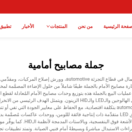
صفحة الرئيسية
من نحن
المنتجات
الأخبار
تطبيق
جملة مصابيح أمامية
تُمثِّل تجارة مصابيح الأمام بالجملة فرصةً استراتيجيةً للأعمال في ق
ة مصابيح الأمام بالجملة طيفًا شاملاً من حلول الإضاءة المصمَّمة لم
التصنيع (aftermarket)، بما في ذلك التقنيات القائمة على الهالوجين والـLED و
من الحصول على كميات كبيرة من منتجات الإضاءة automotive بتكلفة اقتصادية، مع الحفاظ على معا
المتاحة عبر قنوات تجارة مصابيح الأمام بالجملة: رقائق LED متقدِّمة ذات إنتاجية فائقة لللوم
كربونات مقاومة للعوامل الجوية ومزو
 الفوري (plug-and-play)، ما يجعل إجراءات الاستبدال مباشرةً وبسيطةً أمام فنيي الصيانة.