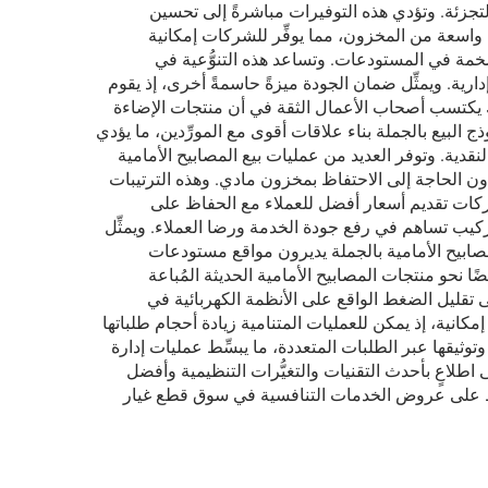
لتكلفة لكل وحدة بنسبة تتراوح بين ٣٠٪ و٥٠٪ مقارنةً بأسعار البيع بالتجزئة. وتؤدي هذه التوفيرات مباشرةً إلى تحسين
 واسعة من المخزون، مما يوفِّر للشركات إمكانية
ضخمة في المستودعات. وتساعد هذه التنوُّعية في
ارية. ويمثِّل ضمان الجودة ميزةً حاسمةً أخرى، إذ يقوم
لك يكتسب أصحاب الأعمال الثقة في أن منتجات الإضاءة
ج البيع بالجملة بناء علاقات أقوى مع المورِّدين، ما يؤدي
قدية. وتوفر العديد من عمليات بيع المصابيح الأمامية
كترونية بتلبية طلبات العملاء دون الحاجة إلى الاحتفاظ بمخزون مادي. وهذه الترتيبات
شركات تقديم أسعار أفضل للعملاء مع الحفاظ على
تركيب تساهم في رفع جودة الخدمة ورضا العملاء. ويمثِّل
ابيح الأمامية بالجملة يديرون مواقع مستودعات
ا نحو منتجات المصابيح الأمامية الحديثة المُباعة
ة تُترجم إلى تقليل الضغط الواقع على الأنظمة الكهربائية في
كانية، إذ يمكن للعمليات المتنامية زيادة أحجام طلباتها
وتوثيقها عبر الطلبات المتعددة، ما يبسِّط عمليات إدارة
اطلاعٍ بأحدث التقنيات والتغيُّرات التنظيمية وأفضل
لحفاظ على عروض الخدمات التنافسية في سوق قطع غيار