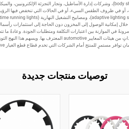
مرافق إصلاح المركبات، وورش التصليح الخارجية (body shops)، وشركات إدارة الأساطيل، وتجار ا
ية، أو في ظروف الطقس السيء، أو في الحالات التي تنخفض فيها الرؤية.
 خلال إمكانية الوصول إلى المخزون دون الحاجة إلى استثمارات رأسمالية
ونةً في الموازنة بين اعتبارات التكلفة ومتطلبات الجودة. وعادةً ما تت
الاحترافية ضمانًا ممتدًّا، ومواصفات فنية شاملة، وشهاداتٍ من هيئات
توافر مستمرٍ للمنتج أمام الشركات التي تخدم قطاع قطع الغيار automotive.
توصيات منتجات جديدة