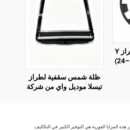
واقي حافة عجلات طراز Y
بمقاس 20 بوصة (19–24)
ظلة شمس سقفية لطراز
تيسلا موديل واي من شركة
لينتيك، تحكم صوتي بنقرة
واحدة، وحماية من الوهج
وأشعة فوق البنفسجية
هذه المزايا الفورية هي التوفير الكبير في التكاليف