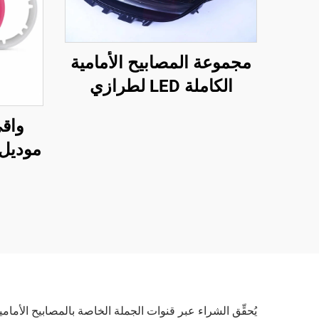
مجموعة المصابيح الأمامية
الكاملة LED لطرازي
Model 3 وModel Y،
واق
الأرقام الأصلية (OE):
1514952-00-D،
(19–24) من شركة لينتيك
1514952-00-E،
1514952-10-E، إضاءة
سيارات، استبدال للمصابيح
الأمامية
يُحقِّق الشراء عبر قنوات الجملة الخاصة بالمصابيح الأمام