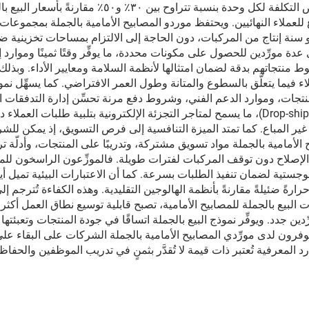
الناتج عن قوة الشراء بالجملة، ما يسمح للشركات بتخفيض ا
للعملاء النهائيين. ويحتفظ موردو المصابيح الأمامية بالجملة بمجموعات
 سنة إنتاج من المركبات، دون الحاجة إلى الالتزام بمساحات تخزينية 
 مورِّدين للحصول على مكونات محددة، ما يوفِّر وقتًا ثمينًا وموارد إد
ط منتجاتهم بدقة لضمان امتثالها لأنظمة السلامة ومعايير الأداء. وبذ
اء فيما يتعلَّق بالسطوع والمتانة وطول العمر الافتراضي. كما يسهِّل نموذ
نتجات، وموارد الدعم الفني، وشروط دفع مرنة تحسِّن إدارة التدفقات الن
بالجملة خدمات إضافية مثل خدمة الشحن المباشر (Drop-shipping)، ما يسمح لمتاجر التجزئة الإل
غير المباع. كما تمتد الميزة التنافسية إلى فرص التسويق، إذ يمكن لل
 الأمامية بالجملة مواد تسويق مشتركة، وتدريبًا على المنتجات، وأدلّة 
صلاح دون توقف المركبات لفترات طويلة. فالموزِّعون الراسخون للمص
جستية لضمان تنفيذ الطلبات بسرعة. كما أن الاعتبارات البيئية تميل أيضً
لك طاقة أقل وتولِّد حرارةً ضئيلةً مقارنةً بأنظمة الهالوجين التقليدية. وهذه الكفاء
بيع بالجملة للمصابيح الأمامية، تصبح قابلية توسيع نطاق العمل أكثر إم
ن جدد. ويوفِّر نموذج البيع بالجملة اتساقًا في جودة المنتجات وتعبئتها 
وفرون لدى مورِّدي المصابيح الأمامية بالجملة الشركات على البقاء على 
رد المعرفية تُعتبر ذات قيمة لا تُقدَّر بثمنٍ في تدريب الموظفين وا