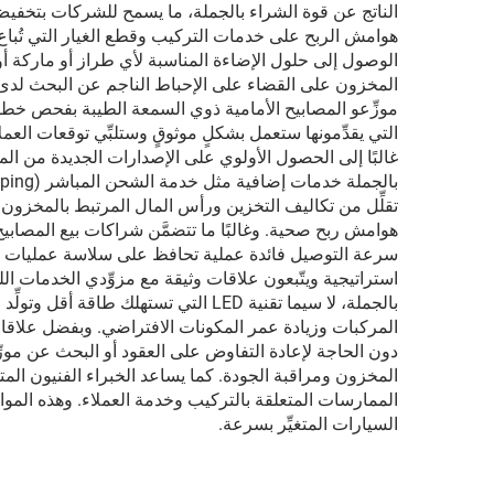
هوامش الربح على خدمات التركيب وقطع الغيار التي تُباع 
الوصول إلى حلول الإضاءة المناسبة لأي طراز أو ماركة أو
المخزون على القضاء على الإحباط الناجم عن البحث لدى عدة
موزِّعو المصابيح الأمامية ذوي السمعة الطيبة بفحص خطو
التي يقدِّمونها ستعمل بشكلٍ موثوقٍ وستلبِّي توقعات العمل
غالبًا إلى الحصول الأولوي على الإصدارات الجديدة من الم
تقلِّل من تكاليف التخزين ورأس المال المرتبط بالمخزون 
هوامش ربح صحية. وغالبًا ما تتضمَّن شراكات بيع المصابيح
سرعة التوصيل فائدة عملية تحافظ على سلاسة عمليات الإ
استراتيجية ويتّبعون علاقات وثيقة مع مزوِّدي الخدمات اللو
بالجملة، لا سيما تقنية LED التي تسته
المركبات وزيادة عمر المكونات الافتراضي. وبفضل علاقات ال
دون الحاجة لإعادة التفاوض على العقود أو البحث عن مورِّدي
المخزون ومراقبة الجودة. كما يساعد الخبراء الفنيون المت
الممارسات المتعلقة بالتركيب وخدمة العملاء. وهذه الموا
السيارات المتغيِّر بسرعة.