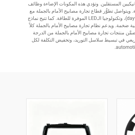
لتجزئة الإلكترونيين، والميكانيكيين المستقلين. وتؤدي هذه المكونات الإضاءة وظائف
 ويتواصل تطوُّر قطاع تجارة مصابيح الأمام بالجملة مع
التقدُّم التكنولوجي مثل أنظمة الإضاءة التكيفية (adaptive lighting systems)، ومصابيح التشغيل النهارية (daytime running lights)، وتكنولوجيا الـLED الموفرة للطاقة. كما تتيح نماذج
 ضخمة. ويدعم نظام تجارة مصابيح الأمام بالجملة كلاً
ضمَّن منتجات تجارة مصابيح الأمام بالجملة من الدرجة
 المعايير automotive المعترف بها. ويسهم هذا النهج التوزيعي في تبسيط سلاسل التوريد، وتخفيض التكلفة لكل