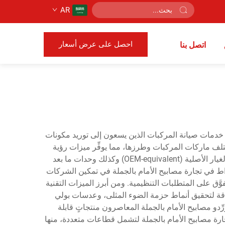
AR
احصل على عرض أسعار
اتصل بنا
طاع التجزئة automotive، وورش إصلاح المركبات، ومقدِّمي خدمات صيانة المركبات الذين يسعون إلى توريد مكونات
ختلف ماركات المركبات وطرزها، مما يوفِّر ميزات رؤية
وأمان أساسيةً للسائقين في جميع أنحاء العالم. وتتميَّز عمليات البيع بالجملة هذه بتوزيع وحدات مصابيح الأمام المُعادلة لقطع الغيار الأصلية (OEM-equivalent) وكذلك وحدات ما بعد
الـHID الزينون. ويتمثل الهدف الرئيسي من الانخراط في تجارة مصابيح الأمام بالجملة في تمكين الشركات
يير الجودة التي تفي أو تتفوَّق على المتطلبات التنظيمية. ومن أبرز الميزات التقنية
ن، ووحدات عاكسات مُصمَّمة بدقة لتحقيق أنماط حزمة الضوء المثلى، وعدسات بولي
َّدة بحماية من الأشعة فوق البنفسجية، وبالاستات المدمجة لأنظمة الـHID. كما يوفِّر مورِّدو مصابيح الأمام بالجملة المعاصرون منتجاتٍ قابلة
 وتمتد تطبيقات تجارة مصابيح الأمام بالجملة لتشمل قطاعات متعددة، منها