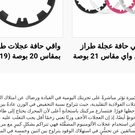
ي حافة عجلة طراز
موديل واي مقاس 21 بوصة
من شركة LinTech
كبيرة تؤثر مباشرةً على تجربتك اليومية في القيادة ورضاك عن امتلاك ال
جلات الفولاذية التقليدية، حيث تتراوح نسبة التخفيض في الوزن عادةً ب
ها فورًا. فتتسارع مركبتك باستجابةٍ أعلى لأن المحرك يحتاج إلى طاق
لحوظٍ أيضًا، إذ إن العجلات الأخف وزنًا تعني زخمًا أقل يجب التغلب عليه
عن استخدام عجلات الألومنيوم المصقَّلة فهي تتراكم بشكلٍ كبيرٍ مع مر
لسائقين عن تحسُّنٍ في استهلاك الوقود يتراوح بين اثنين وخمسة في ال