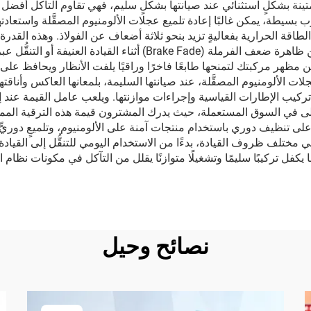
المتينة بشكلٍ استثنائي عند صيانتها بشكلٍ سليم، فهي تقاوم التآكل أفضل 
يطة، يمكن غالبًا إعادة تلميع عجلات الألومنيوم المصقَّلة واستعادتها 
لطاقة الحرارية بفعاليةٍ تزيد بنحو ثلاثة أضعاف عن الفولاذ. وهذه القدر
العمل ضمن نطاقات درجات الحرارة المثلى، مما يقلل من ظاهرة ضعف الفر
من مظهر مركبتك لتمنحها طابعًا فاخرًا وراقيًا يلفت الأنظار ويحافظ ع
جلات الألومنيوم المصقَّلة، عند صيانتها السليمة، بلمعانها العاكس وأناقت
كيب الإطارات القياسية وإجراءات موازنتها. ويلعب عامل القيمة عند إعادة 
عٍ أعلى في السوق المستعملة، حيث يدرك المشترون قيمة هذه الترقية الممت
ى تنظيف دوري باستخدام منتجات آمنة على الألومنيوم، وتلميعٍ دوريٍّ ل
ها في مختلف ظروف القيادة، بدءًا من الاستخدام اليومي للتنقُّل إلى القيا
 يكفل تركيبًا سليمًا وتشغيلًا متوازنًا يقلل من التآكل في مكونات نظام 
نصائح وحيل