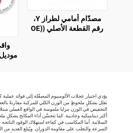
مصدّام أمامي لطراز Y،
رقم القطعة الأصلي (OE)
1493736-SC-C، صُنع بدقة
واق
عالية، مُحضّر للدهان
(مُجفّف مبدئيًا)، متوافق مع
(19–24) من شركة لينتيك
الرادار وأجهزة الاستشعار
الأصلية، تركيب غير تدميري،
مناسب لمراكز الإصلاح
وصيانة الأساطيل
يؤدي اختيار عجلات الألومنيوم المصقّلة إلى فوائد عملية 
تقلل بشكلٍ ملحوظٍ من الوزن الكلي للمركبة مقارنةً بالع
التخفيض في الوزن مزايا ملموسة في الواقع العملي ستلاحظ
أكثر ديناميكية وجاذبية. كما تتحسَّن أداء المكابح بشكلٍ م
السلامة. أما المكاسب في كفاءة استهلاك الوقود الناتجة 
السرعة والتغلب على مقاومة الدوران. ويُبلغ العديد من ا