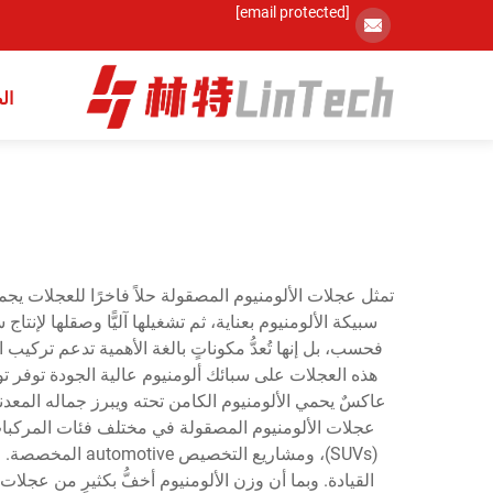
[email protected]
ال
تمثل عجلات الألومنيوم المصقولة حلاً فاخرًا للعجلات ي
سبيكة الألومنيوم بعناية، ثم تشغيلها آليًّا وصقلها لإن
فحسب، بل إنها تُعدُّ مكوناتٍ بالغة الأهمية تدعم تركي
هذه العجلات على سبائك ألومنيوم عالية الجودة توفر تو
عاكسٌ يحمي الألومنيوم الكامن تحته ويبرز جماله المعدني ا
(SUVs)، ومشاريع
القيادة. وبما أن وزن الألومنيوم أخفُّ بكثيرٍ من عجل