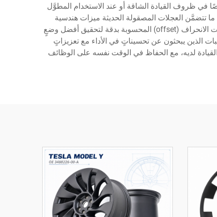
صًا في ظروف القيادة الشاقة أو عند الاستخدام المطوَّل
البًا ما تتضمَّن العجلات المصقولة الحديثة ميزات هندسية
متقدمة، مثل تصاميم الحواف (spoke) الاستراتيجية التي تحقِّق أقصى قدر من القوة مع تقليل الوزن إلى أدنى حدٍّ ممكن، وقياسات الانحراف (offset) المحسوبة بدقة لتحقيق أفضل وضعٍ
ات الذين يبحثون عن تحسيناتٍ في الأداء مع تعزيزاتٍ
القيادة لديه، مع الحفاظ في الوقت نفسه على الوظائف