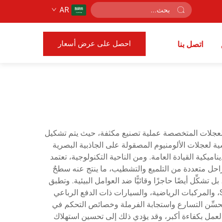
AR
احصل على عرض أسعار
اتصل بنا
ه العجلات المتخصصة عملية تصنيع مكثفة، حيث يتم تشكيل
يسية لعجلات الألومنيوم المصقولة على الجاذبية البصرية
يكية القيادة العامة. ومن الناحية التكنولوجية، تعتمد
مراحل متعددة من التلميع والتشطيب، ما ينتج عنه سطحٌ
تشكِّل أيضًا حاجزًا وقائيًّا ضد العوامل البيئية. وتطبق
عجلات الألومنيوم المصقولة في مختلف فئات المركبات، بما في ذلك السيارات الشخصية، والسيارات الفاخرة من نوع Sedan، والمركبات الرياضية، والسيارات ذات الدفع الرباعي
 المعلَّق، مما يحسِّن التسارع واستجابة الفرملة وخصائص التحكم في
بالعمل بكفاءة أكبر، وقد يؤدي ذلك إلى تحسين استهلاك