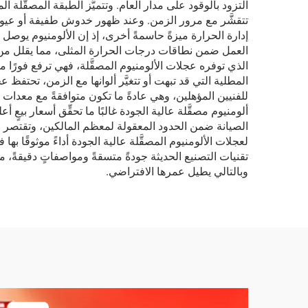
التزود بالوقود على مدار العام. وتتميَّز الطبقة المصقَّلة 
تتقشَّر مع مرور الزمن. وعند ظهور خدوش طفيفة أو عيوب بس
إدارة الحرارة ميزةً حاسمةً أخرى، إذ إن الألومنيوم يوصل ا
الذي توفره عجلات الألومنيوم المصقَّلة، فهي ترفع فورًا 
المطلية التي قد تبهت أو تتغيَّر ألوانها مع الزمن، تحتفظ ع
للفنيين المؤهلين، وهي عادةً ما تكون متوافقةً مع معدات تر
ألومنيوم مصقَّلة عالية الجودة غالبًا ما تحقِّق أسعار بي
الصيانة ضمن الحدود المعقولة لمعظم المالكين، وتقتصر عل
لعجلات الألومنيوم المصقَّلة عالية الجودة أداءً موثوقًا ب
تقنيات التصنيع الحديثة جودةً متسقةً ومواصفاتٍ دقيقةً، ما
وبالتالي يطيل عمرها الافتراضي.