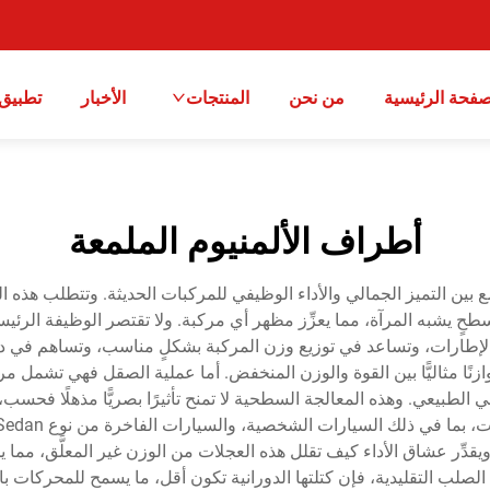
صفحة الرئيسية
من نحن
المنتجات
الأخبار
تطبيق
أطراف الألمنيوم الملمعة
جمع بين التميز الجمالي والأداء الوظيفي للمركبات الحديثة. وتتطلب هذ
تاج سطحٍ يشبه المرآة، مما يعزِّز مظهر أي مركبة. ولا تقتصر الوظيفة الرئ
ب الإطارات، وتساعد في توزيع وزن المركبة بشكلٍ مناسب، وتساهم في دينام
ازنًا مثاليًّا بين القوة والوزن المنخفض. أما عملية الصقل فهي تشمل 
لطبيعي. وهذه المعالجة السطحية لا تمنح تأثيرًا بصريًّا مذهلًا فحسب، بل 
 التخصيص automotive المخصصة. ويقدِّر عشاق الأداء كيف تقلل هذه العجلات من الوزن غير
ات الصلب التقليدية، فإن كتلتها الدورانية تكون أقل، ما يسمح للمحركات 