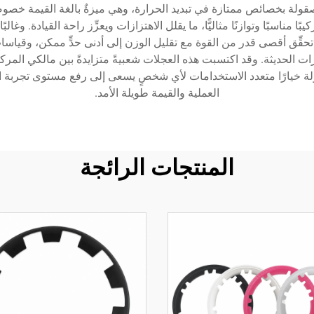
لمصقولة بخصائص ممتازة في تبديد الحرارة، وهي ميزةٌ بالغة القيمة خصو
ا مناسبًا وتوازنًا مثاليًّا، ما يقلل الاهتزازات ويعزِّز راحة القيادة. وغ
 الحديثة. وقد اكتسبت هذه العجلات شعبيةً متزايدةً بين مالكي المركب
قولة خيارًا متعدد الاستخدامات لأي شخصٍ يسعى إلى رفع مستوى تجربة 
العملية والقيمة طويلة الأمد.
المنتجات الرائجة