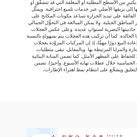
بكثيرٍ من الأسطح المطلية أو المغلفة التي قد تتشقَّق أو
إلى بريقها الأصلي عبر خدمات تلميع احترافية. ويمثِّل
ة الفائقة على تبديد الحرارة تساعد مكونات المكابح على
ملة (Brake Fade) أثناء القيادة العنيفة أو التنقُّل عبر المناطق الجبلية. ولا يمكن المبالغة في التحوُّل الجمالي
لى جاذبيتها البصرية لسنواتٍ عديدة. وعلى عكس العجلات
ها الخالدة. كما أن تركيب هذه العجلات يتم بسهولةٍ بالنسبة
البيع دورًا مهمًّا، إذ إن المركبات المزوَّدة بعجلات
ازة والمزايا المرتبطة بها. وبالمقابل، تبقى متطلبات
لحفاظ على المظهر الأمثل. كما تضمن المتانة البنائية
دة الحماسية خلال عطلات نهاية الأسبوع. وأخيرًا، تضمن
التعليق ويشجِّع على انتظام نمط اهتراء الإطارات،