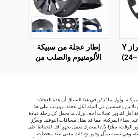
واقي حافة عجلات طراز Y
إطار عجلة من سبيكة
بمقاس 20 بوصة (19–24)
الألومنيوم والصلب من
شركة لين تك لسيارة موديل
Y، الرقم التسلسلي
3488226-00-A
مركبة. وأول ما يُذكر في هذا السياق أن هذه العجلات
ين ثلاثين وخمسين في المئة لكل عجلة. ويترتب على هذا
ة أقل لتدوير عجلات أخف وزنًا، ما يجعل كل رحلة قيادة
 عند إبطاء المركبة، مما قد يقلل مسافات التوقف ويعزِّز
ور الوقت، نظرًا لأن المحرك يعمل بجهدٍ أقل للحفاظ على
مئة، وهي نسبة تمثِّل وفوراتٍ ذات معنى عند محطات