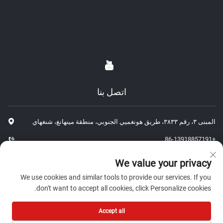
اتصل بنا
المبنى ٣، رقم ٣٨٣٣، طريق هونغميي الجنوبي، منطقة مينهانغ، شنغهاي
+86-13918857191
+86-13918857191
We value your privacy
[email protected]
We use cookies and similar tools to provide our services. If you
don't want to accept all cookies, click Personalize cookies.
حقوق الطبع والنشر © ٢٠٢٦ شركة شنغهاي جي بي لقطع غيار السيارات
Accept all
المحدودة. جميع الحقوق محفوظة.-
سياسة الخصوصية