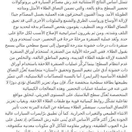
تتمثل أساس النتائج الاستثنائية عند رش مصدّام السيارة في بروتوكولات
تحضير السطح بدقةٍ بالغة، والتي تضمن التصاق الطلاء الأمثل ومتانته
الطويلة الأمد. ويبدأ الفنيون المحترفون هذه العملية بغسل المصدّام جيدًا
لإزالة الأوساخ ورواسب الطرق والشمع والملوثات الأخرى التي قد تعيق
التصاق الطلاء. وبعد التنظيف، يقومون بفحص المصدّام بدقة لتحديد نوع
التلف وشدته، ومن ثم يقررون استراتيجية الإصلاح الأنسب لكل حالةٍ على
حدة. وتُعَد عملية الصنفرة مرحلةً حرجةً في التحضير، حيث تُستخدم ورق
صنفرة ذات درجات خشونة متدرجة للوصول إلى نسيج سطحي مثالي يسمح
بقبول الطلاء. ففي المرحلة الأولية من الصنفرة، تُستخدَم أوراق الصنفرة
الخشنة لإزالة طبقة الطلاء القديمة، وتنعيم المناطق التالفة، والتخلص من
عدم انتظام السطح؛ بينما تُركِّز عمليات الصنفرة اللاحقة باستخدام أوراق
ذات خشونة أدق على تنعيم النسيج وتحقيق «أسنان» متجانسة تُعزِّز التصاق
الطبقة الأساسية (البرايمر). أما بالنسبة للمصدّامات البلاستيكية، التي تتميّز
بطبيعتها بطاقة سطحية منخفضة جدًّا، فإن مواد تعزيز الالتصاق تؤدي دورًا لا
غنى عنه في سلسلة عمليات التحضير. وهذه المعالجات الكيميائية
المتخصصة تُعدِّل سطح البلاستيك على المستوى الجزيئي، لتخلق مواقع
تفاعلية تشكّل روابط كيميائية قوية مع طبقات الطلاء اللاحقة. وبغياب تعزيز
الالتصاق المناسب، سيتقشّر الطلاء ببساطة عن المادة المرنة تحت تأثير
الانثناء الطبيعي والتغيرات الحرارية. كما أن تطبيق برّايمرات السيارات عالية
الجودة يعزِّز أكثر فأكثر الأساس الذي يُبنى عليه رش المصدّام، إذ تعمل على
ملء العيوب الطفيفة، وتوفير مقاومة للتآكل لأي مكونات معدنية مكشوفة،
وإنشاء قاعدة لونية متجانسة تمنع ألوان المادة الأساسية من التأثير على