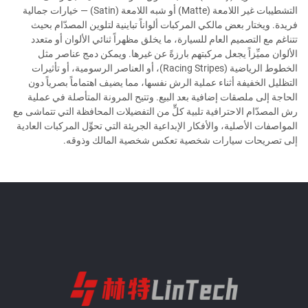
التشطيبات غير اللامعة (Matte) أو شبه اللامعة (Satin) — خيارات جمالية
فريدة. ويختار بعض مالكي المركبات ألواناً تباينية لتلوين المصدّام بحيث
تتناغم مع التصميم العام للسيارة، ما يخلق مظهراً ثنائي الألوان أو متعدد
الألوان مميِّزاً يجعل مركبتهم بارزةً عن غيرها. ويمكن دمج عناصر مثل
الخطوط الرياضية (Racing Stripes)، أو العناصر الرسومية، أو تأثيرات
التظليل الخفيفة أثناء عملية الرش نفسها، مما يضيف اهتماماً بصرياً دون
الحاجة إلى ملصقات إضافية بعد البيع. وتتيح المرونة المتأصلة في عملية
رش المصدّام الاحترافية تلبية كلٍّ من التفضيلات المحافظة التي تتماشى مع
المواصفات الأصلية، والأفكار الإبداعية الجريئة التي تحوِّل المركبات العادية
إلى تصريحات سيارات شخصية تعكس شخصية المالك وذوقه.