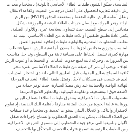
المناسبة، يطبّق الفنيون طبقات الطلاء الأساسي (اللونية) باستخدام معدات
رش دقيقة مُعايرة للحصول على أفضل درجة من التفتيت وكفاءة الانتقال.
وتقلل أنظمة الرش عالية الضغط ومنخفضة التدفق (HVLP) من الرش
الزائد وهدر المواد، مع إيصال جزيئات الطلاء الدقيقة والموزعة بشكل
متجانس إلى سطح المصد، حيث تتساوى بسلاسة عبره. وللألوان الصلبة،
يكفي عادةً تطبيق طبقتين أو ثلاث طبقات من الطلاء الأساسي، بينما قد
تتطلب التشطيبات المعدنية واللؤلؤية طبقات إضافية لتحقيق العمق
المناسب وتوزيع متجانس لجزيئات المعدن. أما تقنية الرش نفسها فتتطلب
مهارة كبيرة، تشمل الحفاظ على مسافة ثابتة من السطح، وتداخل مناسب
بين المرورات، وحركة ثابتة لمنع حدوث التدليات أو التجمعات أو عيوب الرش
الجاف. ويجب أن تمر كل طبقة من طبقات الطلاء الأساسي بفترة تبخر
كافية للسماح بتطاير المذيبات قبل التطبيق التالي، لتفادي احتجاز المذيبات
الذي قد يتسبب في مشكلات لاحقًا. وتمثل طبقة الطلاء الشفاف المرحلة
النهائية الواقية والجمالية عند رش مصدّ السيارة، حيث توفر حماية من
الأشعة فوق البنفسجية، ومقاومة كيميائية، والمظهر اللامع المرتبط
بتشطيبات السيارات الاحترافية. وتتفوق طبقات الطلاء الشفاف البولي
يوريثانية عالية الجودة من حيث المتانة مقارنةً بأنظمة اللك القديمة، إذ تقاوم
الاصفرار والتآكل والانحلال البيئي لسنوات عديدة. وباستخدام عدة طبقات
من الطلاء الشفاف، يمكن بناء العمق المطلوب والسماح بإجراءات صقل
الألوان وتلميعها التي ترفع جودة التشطيب إلى مستوى العروض الاحترافية.
وبين الطبقات الرئيسية، تسمح فترات التجفيف المتحكَّل بها بالتجفيف