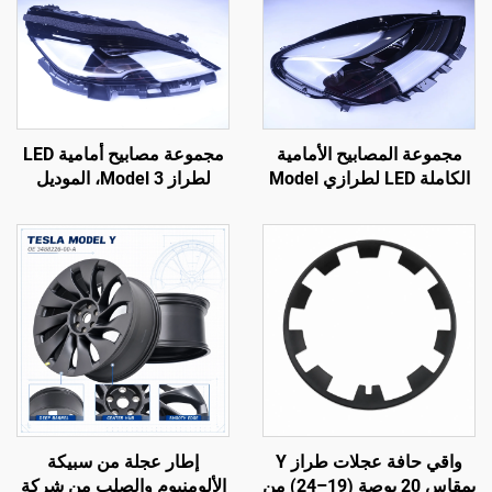
مجموعة المصابيح الأمامية
مجموعة مصابيح أمامية LED
الكاملة LED لطرازي Model
لطراز Model 3، الموديل
3 وModel Y، الأرقام الأصلية
1760889-00-F من شركة
LinTech
(OE): 1514952-00-D،
1514952-00-E، 1514952-
10-E، إضاءة سيارات،
استبدال للمصابيح الأمامية
واقي حافة عجلات طراز Y
إطار عجلة من سبيكة
بمقاس 20 بوصة (19–24) من
الألومنيوم والصلب من شركة