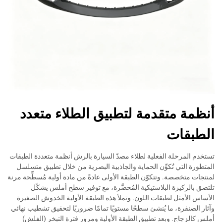
أنظمة متقدمة لتطبيق الطلاء متعدد
الطبقات
تستخدم المرحلة الفعلية لطلاء مصدّ السيارة بالرش أنظمة متعددة الطبقات
المتطورة التي تُكوِّن الحماية والجاذبية البصرية من خلال تطبيق متسلسل
لمنتجات متخصصة. وتتكوّن الطبقة الأولى عادةً من مادة أولية مُسطِّحة مرنة
تلتصق بالركيزة البلاستيكية المُحضَّرة، مع توفير سطح أملس يشكّل
الأساس الأمثل لطبقات اللون. وتملأ هذه الطبقة الأولية الخدوش الصغيرة
وآثار الصنفرة، ما يُنشئ سطحًا مستويًا تمامًا ضروريًا لتحقيق تشطيب نهائي
أملس كالزجاج. وبعد تطبيق الطبقة الأولية ومرور فترة التبخر (الفلش)