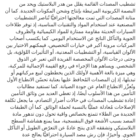
تشطيب المصدات القائمة يقلل من هدر البلاستيك ويحد من
البصمة الكربونية المرتبطة بإنتاج وشحن المكونات الجديدة. كما أن
متانة المصدات التي تمت معالجتها احترافيًّا تُناصر التشطيبات
المصنعية عند استخدام المواد والتقنيات المناسبة، إذ توفر طلاءات
السيارات الحديثة مقاومة ممتازة للمواد الكيميائية والظروف
الجوية والتآكل الناتج عن الاستخدام اليومي. كما يكتسب أصحاب
المركبات مرونة أكبر في خيارات التخصيص، فيمكنهم الاختيار بين
الألوان القياسية، أو التشطيبات المعدنية، أو التأثيرات اللؤلؤية، بل
وحتى درجات الألوان المخصصة الفريدة التي تعبر عن الذوق
الشخصي. ويساهم هذا الإجراء في رفع القيمة الإجمالية للمركبة،
وهي ميزة بالغة الأهمية لأولئك الذين يخططون لبيع مركباتهم أو
تبديلها، إذ إن المصدات المُحافظ عليها بعناية تحسّن الانطباع الأول
وتُعزِّز الانطباع العام عن جودة الصيانة. كما تستفيد مطالبات
التأمين من هذا الأسلوب أيضًا، إذ تغطي العديد من وثائق التأمين
إعادة تشطيب المصدات في حالات أضرار التصادم، ما يجعل تكلفة
الإصلاحات مُعادلة عمليًّا بالنسبة لحملة الوثائق. كما أن الطبقات
الجديدة من الطلاء تتمتع بخصائص واقية تحول دون تدهور مادة
المصد بسبب الأشعة فوق البنفسجية، مما يمنع هشاشة السطح
البلاستيكي وتشققه الذي ينتج عادةً عن التعرّض الطويل أو التآكل
الجوي. وأخيرًا، فإن رش مصد السيارة احترافيًّا يعالج عدة