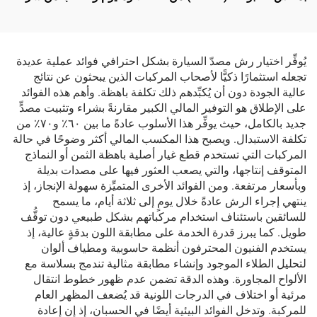
شركة LinTech
لين تك لسيارة موديل Y،
الرقم التسلسلي 3488226-
00-A
يُوفِّر اختيار رش مصدّ السيارة بشكل احترافي فوائد عملية عديدة
تجعله استثمارًا ذكيًّا لأصحاب المركبات الذين يبحثون عن نتائج
عالية الجودة دون أن يُكبِّدهم ذلك تكلفة باهظة. وأهم هذه الفوائد
على الإطلاق هو التوفير المالي الكبير مقارنةً بشراء وتثبيت مصدٍّ
جديد بالكامل، حيث يوفِّر هذا الأسلوب عادةً ما بين ٦٠٪ و٧٠٪ من
تكلفة الاستبدال. ويصبح هذا المكسب المالي أكثر وضوحًا في حالة
المركبات التي تستخدم قطع غيار أصلية باهظة الثمن أو النماذج
المتوقف إنتاجها، والتي يصعب العثور فيها على مصدات بديلة
وبأسعار مرتفعة. ومن الفوائد الأخرى المتميِّزة سهولة الإنجاز، إذ
ينتهي إجراء الرش عادةً خلال يومٍ إلى ثلاثة أيام، ما يسمح
للسائقين باستئناف استخدام مركباتهم بشكل طبيعي دون توقُّف
طويل. كما يبرز قدرة الخدمة على مطابقة اللون بدقةٍ عالية، إذ
يستخدم الفنيون المحترفون أنظمة حاسوبية ومطياف ألوان
لتحليل الطلاء الموجود وإنشاء مطابقة مثالية تندمج بسلاسة مع
الألواح المجاورة. وهذه الدقة تضمن عدم ظهور خطوط انتقال
مرئية أو اختلاف في الدرجات اللونية قد يُضعف المظهر العام
للمركبة. وتدخل الفوائد البيئية أيضًا في الحسبان، إذ إن إعادة