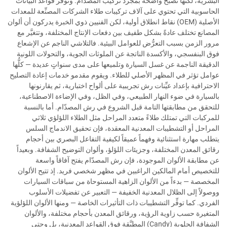
البشرية، لكنها تصبح واضحةً بمجرد تركيب المصدّام. وتوفِّر قواعد البيانات
الحاسوبية التي تحتوي على آلاف تركيبات طلاء الشركات المصنِّعة للمعدات
الأصلية (OEM) نقاط انطلاق أولية، لكن الفنيين ذوي الخبرة يدركون أن ألوان
المصانع تختلف عادةً بشكل طفيف بين دفعات الإنتاج المختلفة، وتتغيَّر مع
مرور الزمن بسبب التعرُّض للعوامل البيئية. فالتلاشي الناجم عن الإشعاع
فوق البنفسجي، والأكسدة الناتجة عن الملوثات الجوية، والتحولات اللونية
الدقيقة الناجمة عن غسل السيارة وتلميعها على مدى سنواتٍ عديدة — كلُّها
عوامل تؤثر في المظهر الأصلي للطلاء. ويقوم مقدمو خدمات إعادة التصليح
الاحترافية بإعداد عيِّنات رش تجريبية على ألواح اختبارية، ثم يقارنونها
بالسيارة في ضوء النهار الطبيعي، وفي الظل، وفي الإضاءة الاصطناعية،
للتحقق من مطابقتها التامة قبل الشروع في رش المصدّام. أما بالنسبة
للمركبات التي تمتلك طلاءً متعدد المراحل مثل الطلاء اللؤلؤي ثلاثي
المراحل أو التشطيبات المعدنية المعقدة، فإن تحقيق الاندماج السلس
يتطلب مهارة استثنائية وفهماً عميقاً لكيفية التفاعل البصري بين أحجام
رقائق المعدن المختلفة، وجزيئات اللؤلؤ، وألوان التوضيح الشفافة. وبعيداً
عن مطابقة الألوان الموجودة، فإن رش المصدّام يفتح آفاقاً واسعة
للتخصيص أمام المالكين الراغبين في مظهر شخصي فريد. إذ تتيح الألوان
المخصصة — بدءاً من الألوان الزاهية المستوحاة من سباقات السيارات
ووصولاً إلى الظلال المعدنية الخفيفة — التعبير عن تفضيلات الأسلوب
الفردي. كما توفِّر التشطيبات ذات التأثيرات الخاصة — ومنها الألوان اللؤلؤية
المتغيرة حسب زاوية الرؤية، ورقائق المعدن بأحجام مختلفة، والألوان
الشفافة الحلوية (Candy) المطبَّقة فوق القواعد المعدنية، بل وحتى