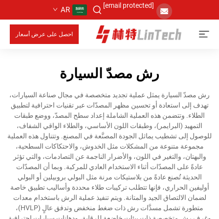
[email protected]
AR
احصل على عرض أسعار
رش مصدّ السيارة
رش مصدّ السيارة يمثل عملية تجديد متخصصة في مجال صناعة السيارات،
تهدف إلى استعادة أو تحسين مظهر المصدّات عبر تقنيات احترافية لتطبيق
الطلاء. وتتضمن هذه العملية الشاملة إعداد سطح المصدّ، ووضع طبقات
التمهيد (البرايمر)، وطبقات اللون الأساسي، والطلاء الواقي الشفاف،
للوصول إلى تشطيب يماثل الجودة المصنَّعة في المصنع. وتتناول هذه العملية
مجموعة متنوعة من المشكلات مثل الخدوش، والاحتكاكات السطحية،
والبهتان، والتغير في اللون، والأضرار الناجمة عن التصادمات، والتي تؤثر
عادةً على المصدّات أثناء الاستخدام العادي للمركبة. وبما أن المصدّات
الحديثة تُصنع عادةً من بلاستيكات مرنة مثل البولي بروبيلين أو البولي
أوليفين الحراري، فإنها تتطلب تركيبات طلاء محددة وأساليب تطبيق خاصة
لضمان الالتصاق الجيد والمتانة. ويتم تنفيذ عملية الرش باستخدام معدات
متطورة تشمل مسدَّات رش ذات ضغط منخفض وتدفق عالٍ (HVLP)،
وغرف رش متخصصة ذات بيئات خاضعة للرقابة، ودهانات سيارات احترافية