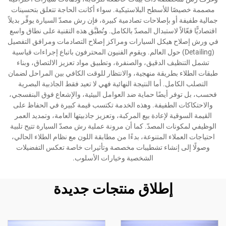
مصممة خصيصًا للأسطح البلاستيكية. سواء أكانت الحاجة تتعلق بتحسينات
جمالية طفيفة أو بإصلاحات تصادمية كبيرة، فإن رش مصدّ السيارة يوفِّر بديلاً
اقتصاديًّا فعّالاً لاستبدال المصدّ بالكامل. وتُطبَّق هذه التقنية على نطاق واسع
في ورش إصلاح هيكل السيارات ومراكز إصلاح التصادمات ومرافق التفصيل
(Detailing) حول العالم. ويقوم الفنيون المحترفون باتباع إجراءات قياسية
تشمل التنظيف الدقيق، والصنفرة، وتطبيق مواد تعزيز الالتصاق، وبناء
طبقات الطلاء بطريقة منهجية، والانتظار للوقت الكافي بين المراحل لضمان
التصلب الكامل. أما النتيجة النهائية فهي لا تعيد فقط الجاذبية البصرية
فحسب، بل توفر أيضًا حماية ضد العوامل البيئية، والإشعاع فوق البنفسجي،
والاحتكاكات الطفيفة. وهذه الخدمة تكتسب قيمة كبيرة في الحفاظ على
القيمة السوقية لإعادة بيع المركبة، وتعزيز جاذبيتها العامة، وتمديد العمر
الوظيفي لمكونات المصدّ. كما أن مرونة عملية رش مصدّ السيارة تتيح تلبية
احتياجات العملاء المتنوعة، بدءًا من مطابقة اللون مع نظام الطلاء الحالي،
وصولًا إلى إنشاء تشطيبات مخصصة وتأثيرات خاصة تعكس التفضيلات
الشخصية وخيارات الأسلوب.
إطلاق منتجات جديدة