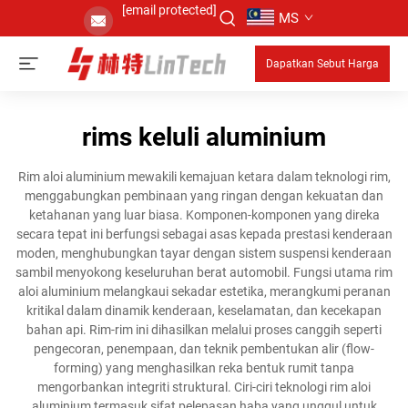
[email protected]
MS
Dapatkan Sebut Harga
rims keluli aluminium
Rim aloi aluminium mewakili kemajuan ketara dalam teknologi rim,
menggabungkan pembinaan yang ringan dengan kekuatan dan
ketahanan yang luar biasa. Komponen-komponen yang direka
secara tepat ini berfungsi sebagai asas kepada prestasi kenderaan
moden, menghubungkan tayar dengan sistem suspensi kenderaan
sambil menyokong keseluruhan berat automobil. Fungsi utama rim
aloi aluminium melangkaui sekadar estetika, merangkumi peranan
kritikal dalam dinamik kenderaan, keselamatan, dan kecekapan
bahan api. Rim-rim ini dihasilkan melalui proses canggih seperti
pengecoran, penempaan, dan teknik pembentukan alir (flow-
forming) yang menghasilkan reka bentuk rumit tanpa
mengorbankan integriti struktural. Ciri-ciri teknologi rim aloi
aluminium termasuk sifat pelepasan haba yang unggul untuk