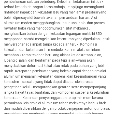
pembaharuan salutan pelindung. Kelebihan ketahanan ini tidak
terhad kepada rintangan korosi sahaja, tetapi juga merangkumi
rintangan impak dan kekuatan lesu yang menjamin prestasi yang
boleh dipercayai di bawah tekanan pemanduan harian. Aloi
aluminium moden menggabungkan unsur-unsur aloi dan proses
rawatan haba yang mengoptimumkan sifat mekanikal,
menghasilkan bahan dengan kekuatan tegangan melebihi 350
megapascal sambil mengekalkan kelenturan yang diperlukan untuk
menyerap tenaga impak tanpa kegagalan teruk. Kombinasi
kekuatan dan kelenturan ini membolehkan rim aloi aluminium
menahan kitaran tekanan berulang akibat ketidakrataan jalan,
lubang di jalan, dan hentaman pada tepi jalan—yang akan
menyebabkan deformasi kekal atau retak pada bahan yang lebih
rapuh. Ketepatan pembuatan yang boleh dicapai dengan rim aloi
aluminium menjamin ketepatan dimensi dan keseimbangan yang
konsisten—sesuatu yang tidak dapat dicapai oleh proses
pengetipan keluli—mengurangkan getaran serta memperpanjang
jangka hayat tayar, bantalan, dan komponen suspensi keseluruhan
kenderaan. Keperluan penyelenggaraan tetap minimum kerana
permukaan licin rim aloi aluminium tahan melekatnya habuk brek
dan mudah dibersihkan dengan produk penjagaan automotif biasa,
menghilangkan pembersihan yang memerlukan banyak tenaga