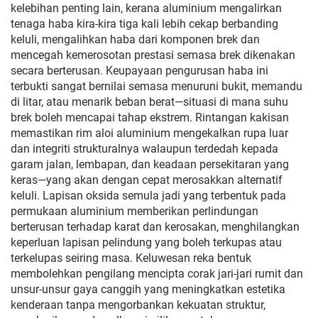
kelebihan penting lain, kerana aluminium mengalirkan
tenaga haba kira-kira tiga kali lebih cekap berbanding
keluli, mengalihkan haba dari komponen brek dan
mencegah kemerosotan prestasi semasa brek dikenakan
secara berterusan. Keupayaan pengurusan haba ini
terbukti sangat bernilai semasa menuruni bukit, memandu
di litar, atau menarik beban berat—situasi di mana suhu
brek boleh mencapai tahap ekstrem. Rintangan kakisan
memastikan rim aloi aluminium mengekalkan rupa luar
dan integriti strukturalnya walaupun terdedah kepada
garam jalan, lembapan, dan keadaan persekitaran yang
keras—yang akan dengan cepat merosakkan alternatif
keluli. Lapisan oksida semula jadi yang terbentuk pada
permukaan aluminium memberikan perlindungan
berterusan terhadap karat dan kerosakan, menghilangkan
keperluan lapisan pelindung yang boleh terkupas atau
terkelupas seiring masa. Keluwesan reka bentuk
membolehkan pengilang mencipta corak jari-jari rumit dan
unsur-unsur gaya canggih yang meningkatkan estetika
kenderaan tanpa mengorbankan kekuatan struktur,