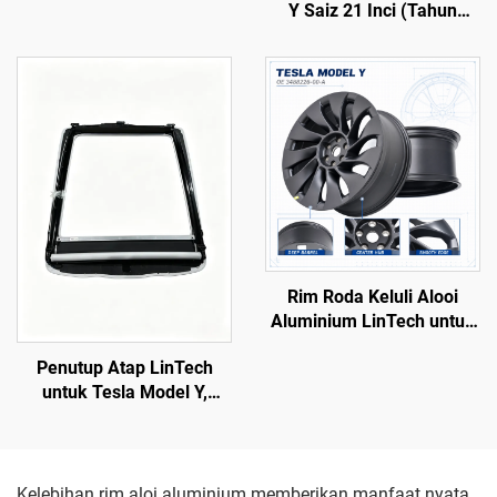
Y Saiz 21 Inci (Tahun
Kanta PC Stabil UV, Julat
2019–2024) LinTech
Lampu Jauh 850 m dan
Jangka Hayat
Perkhidmatan 50 000 jam,
untuk Penggantian Lampu
Depan Model 3/Y serta
Eksport Merentas
Sempadan
Rim Roda Keluli Alooi
Aluminium LinTech untuk
Model Y 3488226-00-A
Penutup Atap LinTech
untuk Tesla Model Y,
Kawalan Suara Satu Klik,
Perlindungan UV Anti-
Silau
Kelebihan rim aloi aluminium memberikan manfaat nyata