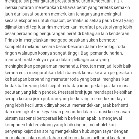
mencipta siri peningkatan prestasi di seluruh kenderaan. Fizik
inersia putaran menetapkan bahawa berat yang terletak semakin
jauh dari pusat putaran memerlukan tenaga yang meningkat
secara eksponen untuk dipacut, bermaksud setiap paun berat yang
dijimatkan di tepi luar rim memberikan manfaat prestasi yang lebih
besar berbanding pengurangan berat di bahagian lain kenderaan.
Prinsip ini menjelaskan mengapa pasukan sukan bermotor
kompetitif melabur secara besar-besaran dalam teknologi roda
ringan walaupun kosnya sangat tinggi. Bagi pemandu harian,
manfaat praktikalnya nyata dalam pelbagai cara yang
meningkatkan pengalaman memandu. Pecutan menjadi lebih baik
kerana enjin mengarahkan lebih banyak kuasa ke arah pergerakan
ke hadapan berbanding memutar roda yang berat, menghasilkan
tindak balas yang lebih cepat terhadap input pedal gas dan masa
pecutan yang lebih pendek. Prestasi brek juga mendapat kelebihan
serupa kerana jisim putaran yang berkurang memerlukan daya
yang lebih kecil untuk dinyahpecut, memendekkan jarak berhenti
dan meningkatkan keyakinan pemandu dalam situasi kecemasan.
Sistem suspensi beroperasi lebih berkesan apabila mengawal
komponen tak tersokong yang lebih ringan, membolehkan
penyerap kejut dan spring mengekalkan hubungan tayar dengan
permukaan jalan pada tahap optimum dalam pelbagai keadaan.