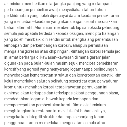
aluminium memberikan nilai jangka panjang yang melampaui
pertimbangan pembelian awal, menyediakan tahun-tahun
perkhidmatan yang boleh dipercayai dalam keadaan persekitaran
yang mencabar—keadaan yang akan dengan cepat merosakkan
bahan alternatif. Aluminium membentuk lapisan oksida pelindung
semula jadi apabila terdedah kepada oksigen, mencipta halangan
yang boleh membaiki diri sendiri untuk menghalang penembusan
lembapan dan perkembangan korosi walaupun permukaan
mengalami goresan atau chip ringan. Rintangan korosi semula jadi
ini amat berharga di kawasan-kawasan di mana garam jalan
digunakan pada bulan-bulan musim sejuk, mencipta persekitaran
korosif yang agresif yang menyerang logam tanpa perlindungan,
menyebabkan kemerosotan struktur dan kemerosotan estetik. Rim
keluli memerlukan salutan pelindung seperti cat atau penyaduran
krom untuk menahan korosi, tetapi rawatan permukaan ini
akhirnya akan terkupas dan terkelupas akibat penggunaan biasa,
mendedahkan logam di bawah kepada lembapan dan
mempercepatkan pembentukan karat. Rim aloi aluminium
menghilangkan kerentanan ini melalui sifat bahan aslinya,
mengekalkan integriti struktur dan rupa sepanjang tahun
penggunaan tanpa memerlukan pengecatan semula atau