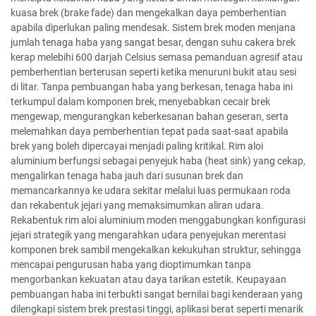
kuasa brek (brake fade) dan mengekalkan daya pemberhentian
apabila diperlukan paling mendesak. Sistem brek moden menjana
jumlah tenaga haba yang sangat besar, dengan suhu cakera brek
kerap melebihi 600 darjah Celsius semasa pemanduan agresif atau
pemberhentian berterusan seperti ketika menuruni bukit atau sesi
di litar. Tanpa pembuangan haba yang berkesan, tenaga haba ini
terkumpul dalam komponen brek, menyebabkan cecair brek
mengewap, mengurangkan keberkesanan bahan geseran, serta
melemahkan daya pemberhentian tepat pada saat-saat apabila
brek yang boleh dipercayai menjadi paling kritikal. Rim aloi
aluminium berfungsi sebagai penyejuk haba (heat sink) yang cekap,
mengalirkan tenaga haba jauh dari susunan brek dan
memancarkannya ke udara sekitar melalui luas permukaan roda
dan rekabentuk jejari yang memaksimumkan aliran udara.
Rekabentuk rim aloi aluminium moden menggabungkan konfigurasi
jejari strategik yang mengarahkan udara penyejukan merentasi
komponen brek sambil mengekalkan kekukuhan struktur, sehingga
mencapai pengurusan haba yang dioptimumkan tanpa
mengorbankan kekuatan atau daya tarikan estetik. Keupayaan
pembuangan haba ini terbukti sangat bernilai bagi kenderaan yang
dilengkapi sistem brek prestasi tinggi, aplikasi berat seperti menarik