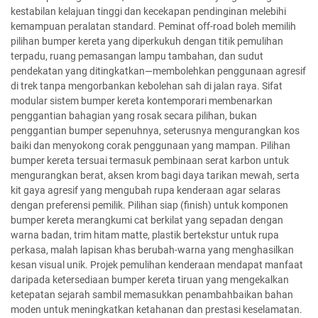
kestabilan kelajuan tinggi dan kecekapan pendinginan melebihi
kemampuan peralatan standard. Peminat off-road boleh memilih
pilihan bumper kereta yang diperkukuh dengan titik pemulihan
terpadu, ruang pemasangan lampu tambahan, dan sudut
pendekatan yang ditingkatkan—membolehkan penggunaan agresif
di trek tanpa mengorbankan kebolehan sah di jalan raya. Sifat
modular sistem bumper kereta kontemporari membenarkan
penggantian bahagian yang rosak secara pilihan, bukan
penggantian bumper sepenuhnya, seterusnya mengurangkan kos
baiki dan menyokong corak penggunaan yang mampan. Pilihan
bumper kereta tersuai termasuk pembinaan serat karbon untuk
mengurangkan berat, aksen krom bagi daya tarikan mewah, serta
kit gaya agresif yang mengubah rupa kenderaan agar selaras
dengan preferensi pemilik. Pilihan siap (finish) untuk komponen
bumper kereta merangkumi cat berkilat yang sepadan dengan
warna badan, trim hitam matte, plastik bertekstur untuk rupa
perkasa, malah lapisan khas berubah-warna yang menghasilkan
kesan visual unik. Projek pemulihan kenderaan mendapat manfaat
daripada ketersediaan bumper kereta tiruan yang mengekalkan
ketepatan sejarah sambil memasukkan penambahbaikan bahan
moden untuk meningkatkan ketahanan dan prestasi keselamatan.