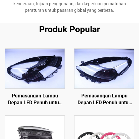
kenderaan, tujuan penggunaan, dan keperluan pematuhan
peraturan untuk pasaran global yang berbeza.
Produk Popular
Pemasangan Lampu
Pemasangan Lampu
Depan LED Penuh untuk
Depan LED Penuh untuk
Model 3 dan Model Y OE
Model 3 dan Model Y OE
1514952-00-D, 1514952-
1514952-00-D, 1514952-
00-E, 1514952-10-E,
00-E, 1514952-10-E,
Lampu Depan Automotif
Lampu Depan Automotif
untuk Penggantian
untuk Penggantian