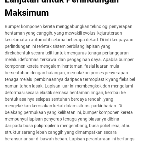
Maksimum
Bumper komponen kereta menggabungkan teknologi penyerapan
hentaman yang canggih, yang mewakili evolusi kejuruteraan
keselamatan automotif selama beberapa dekad. Di inti keupayaan
perlindungan ini terletak sistem berbilang lapisan yang
direkabentuk secara teliti untuk mengurus tenaga perlanggaran
melalui deformasi terkawal dan pengagihan daya. Apabila bumper
komponen kereta mengalami hentaman, fasial luaran mula
bersentuhan dengan halangan, memulakan proses penyerapan
tenaga melalui pembinaannya daripada termoplastik yang fleksibel
namun tahan lasak. Lapisan luar ini membengkok dan mengalami
deformasi secara elastik semasa hentaman ringan, kembali ke
bentuk asalnya selepas sentuhan berdaya rendah, yang
mengelakkan kerosakan kekal dalam situasi parkir harian. Di
belakang permukaan yang kelihatan ini, bumper komponen kereta
mempunyai lapisan penyerap tenaga yang biasanya dibina
daripada busa polipropilena mengembang, busa polietilena, atau
struktur sarang lebah canggih yang dimampatkan secara
beransur-ansur di bawah beban. Lapisan perantaraan ini berfungsi