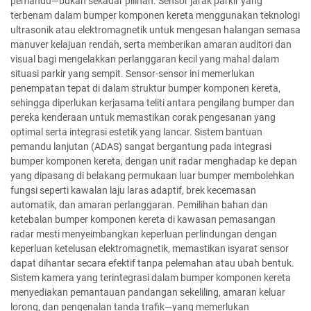
pemandu—bukan sekadar pilihan. Sensor jarak parkir yang
terbenam dalam bumper komponen kereta menggunakan teknologi
ultrasonik atau elektromagnetik untuk mengesan halangan semasa
manuver kelajuan rendah, serta memberikan amaran auditori dan
visual bagi mengelakkan perlanggaran kecil yang mahal dalam
situasi parkir yang sempit. Sensor-sensor ini memerlukan
penempatan tepat di dalam struktur bumper komponen kereta,
sehingga diperlukan kerjasama teliti antara pengilang bumper dan
pereka kenderaan untuk memastikan corak pengesanan yang
optimal serta integrasi estetik yang lancar. Sistem bantuan
pemandu lanjutan (ADAS) sangat bergantung pada integrasi
bumper komponen kereta, dengan unit radar menghadap ke depan
yang dipasang di belakang permukaan luar bumper membolehkan
fungsi seperti kawalan laju laras adaptif, brek kecemasan
automatik, dan amaran perlanggaran. Pemilihan bahan dan
ketebalan bumper komponen kereta di kawasan pemasangan
radar mesti menyeimbangkan keperluan perlindungan dengan
keperluan ketelusan elektromagnetik, memastikan isyarat sensor
dapat dihantar secara efektif tanpa pelemahan atau ubah bentuk.
Sistem kamera yang terintegrasi dalam bumper komponen kereta
menyediakan pemantauan pandangan sekeliling, amaran keluar
lorong, dan pengenalan tanda trafik—yang memerlukan