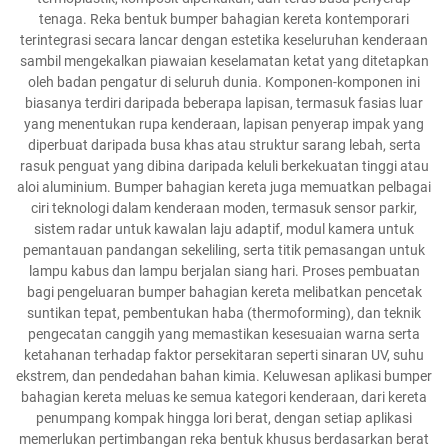
tenaga. Reka bentuk bumper bahagian kereta kontemporari
terintegrasi secara lancar dengan estetika keseluruhan kenderaan
sambil mengekalkan piawaian keselamatan ketat yang ditetapkan
oleh badan pengatur di seluruh dunia. Komponen-komponen ini
biasanya terdiri daripada beberapa lapisan, termasuk fasias luar
yang menentukan rupa kenderaan, lapisan penyerap impak yang
diperbuat daripada busa khas atau struktur sarang lebah, serta
rasuk penguat yang dibina daripada keluli berkekuatan tinggi atau
aloi aluminium. Bumper bahagian kereta juga memuatkan pelbagai
ciri teknologi dalam kenderaan moden, termasuk sensor parkir,
sistem radar untuk kawalan laju adaptif, modul kamera untuk
pemantauan pandangan sekeliling, serta titik pemasangan untuk
lampu kabus dan lampu berjalan siang hari. Proses pembuatan
bagi pengeluaran bumper bahagian kereta melibatkan pencetak
suntikan tepat, pembentukan haba (thermoforming), dan teknik
pengecatan canggih yang memastikan kesesuaian warna serta
ketahanan terhadap faktor persekitaran seperti sinaran UV, suhu
ekstrem, dan pendedahan bahan kimia. Keluwesan aplikasi bumper
bahagian kereta meluas ke semua kategori kenderaan, dari kereta
penumpang kompak hingga lori berat, dengan setiap aplikasi
memerlukan pertimbangan reka bentuk khusus berdasarkan berat