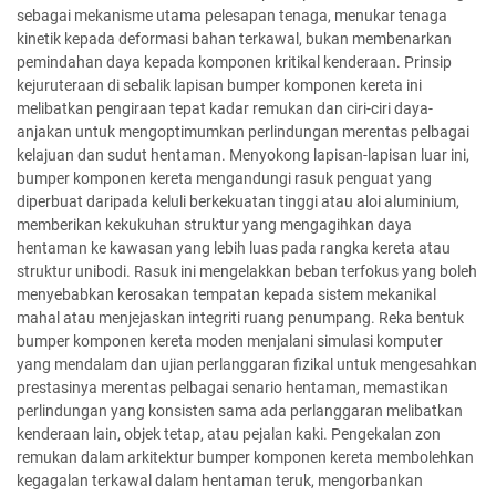
sebagai mekanisme utama pelesapan tenaga, menukar tenaga
kinetik kepada deformasi bahan terkawal, bukan membenarkan
pemindahan daya kepada komponen kritikal kenderaan. Prinsip
kejuruteraan di sebalik lapisan bumper komponen kereta ini
melibatkan pengiraan tepat kadar remukan dan ciri-ciri daya-
anjakan untuk mengoptimumkan perlindungan merentas pelbagai
kelajuan dan sudut hentaman. Menyokong lapisan-lapisan luar ini,
bumper komponen kereta mengandungi rasuk penguat yang
diperbuat daripada keluli berkekuatan tinggi atau aloi aluminium,
memberikan kekukuhan struktur yang mengagihkan daya
hentaman ke kawasan yang lebih luas pada rangka kereta atau
struktur unibodi. Rasuk ini mengelakkan beban terfokus yang boleh
menyebabkan kerosakan tempatan kepada sistem mekanikal
mahal atau menjejaskan integriti ruang penumpang. Reka bentuk
bumper komponen kereta moden menjalani simulasi komputer
yang mendalam dan ujian perlanggaran fizikal untuk mengesahkan
prestasinya merentas pelbagai senario hentaman, memastikan
perlindungan yang konsisten sama ada perlanggaran melibatkan
kenderaan lain, objek tetap, atau pejalan kaki. Pengekalan zon
remukan dalam arkitektur bumper komponen kereta membolehkan
kegagalan terkawal dalam hentaman teruk, mengorbankan