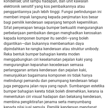
kondenser, unit lampu hadapan, dan unit kawalan
elektronik sensitif yang kos pembaikannya atau
penggantiannya jauh lebih tinggi. Fungsi perlindungan ini
memberi impak langsung kepada penjimatan kos besar
bagi pemilik kenderaan sepanjang tempoh kepemilikan.
Sifat penyerapan tenaga bumper berkualiti mengurangkan
perbelanjaan pembaikan dengan menghadkan kerosakan
kepada komponen bumper itu sendiri—yang boleh
digantikan—dan bukannya membenarkan daya
dipindahkan ke rangka kenderaan atau struktur unibody.
Reka bentuk bumper bahagian kereta moden
menggabungkan ciri keselamatan pejalan kaki yang
mengurangkan keparahan kecederaan semasa
perlanggaran antara kenderaan dan pejalan kaki,
menunjukkan bagaimana komponen ini tidak hanya
melindungi pemandu dan penumpang kenderaan tetapi
juga pengguna jalan raya yang rapuh. Sumbangan estetika
bumper bahagian kereta tidak boleh diremehkan, kerana ia
menentukan ciri visual hadapan dan belakang kenderaan,
membina pengiktirafan jenama serta menyumbang
kepada nilai jual semula. Pemilik kenderaan mendapat