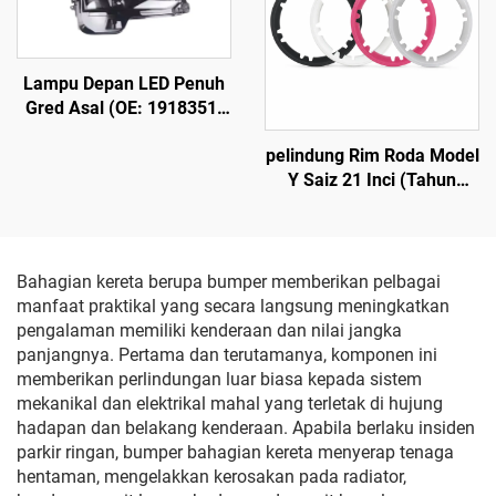
Lampu Depan LED Penuh
Gred Asal (OE: 1918351-
00-D), Rumah ABS
pelindung Rim Roda Model
Berketahanan Tinggi &
Y Saiz 21 Inci (Tahun
Kanta PC Stabil UV, Julat
2019–2024) LinTech
Lampu Jauh 850 m dan
Jangka Hayat
Perkhidmatan 50 000 jam,
untuk Penggantian Lampu
Bahagian kereta berupa bumper memberikan pelbagai
Depan Model 3/Y serta
manfaat praktikal yang secara langsung meningkatkan
Eksport Merentas
pengalaman memiliki kenderaan dan nilai jangka
Sempadan
panjangnya. Pertama dan terutamanya, komponen ini
memberikan perlindungan luar biasa kepada sistem
mekanikal dan elektrikal mahal yang terletak di hujung
hadapan dan belakang kenderaan. Apabila berlaku insiden
parkir ringan, bumper bahagian kereta menyerap tenaga
hentaman, mengelakkan kerosakan pada radiator,