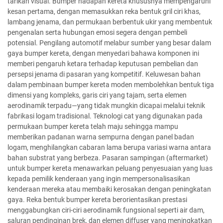
tarikan visual. Bumper hadapan kereta khususnya mempengaruhi
kesan pertama, dengan memasukkan reka bentuk gril ciri khas,
lambang jenama, dan permukaan berbentuk ukir yang membentuk
pengenalan serta hubungan emosi segera dengan pembeli
potensial. Pengilang automotif melabur sumber yang besar dalam
gaya bumper kereta, dengan menyedari bahawa komponen ini
memberi pengaruh ketara terhadap keputusan pembelian dan
persepsi jenama di pasaran yang kompetitif. Keluwesan bahan
dalam pembinaan bumper kereta moden membolehkan bentuk tiga
dimensi yang kompleks, garis ciri yang tajam, serta elemen
aerodinamik terpadu—yang tidak mungkin dicapai melalui teknik
fabrikasi logam tradisional. Teknologi cat yang digunakan pada
permukaan bumper kereta telah maju sehingga mampu
memberikan padanan warna sempurna dengan panel badan
logam, menghilangkan cabaran lama berupa variasi warna antara
bahan substrat yang berbeza. Pasaran sampingan (aftermarket)
untuk bumper kereta menawarkan peluang penyesuaian yang luas
kepada pemilik kenderaan yang ingin mempersonalisasikan
kenderaan mereka atau membaiki kerosakan dengan peningkatan
gaya. Reka bentuk bumper kereta berorientasikan prestasi
menggabungkan ciri-ciri aerodinamik fungsional seperti air dam,
saluran pendinginan brek, dan elemen diffuser yang meningkatkan