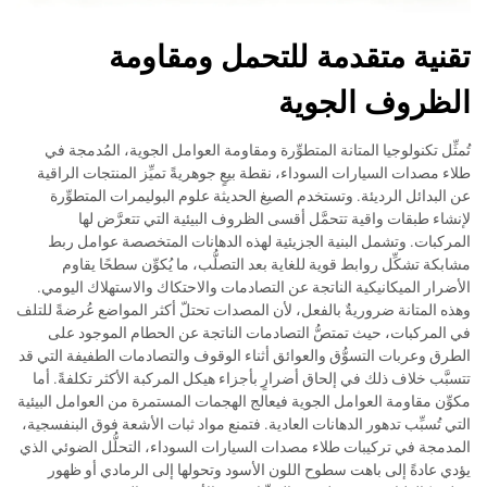
تقنية متقدمة للتحمل ومقاومة
الظروف الجوية
تُمثِّل تكنولوجيا المتانة المتطوِّرة ومقاومة العوامل الجوية، المُدمجة في
طلاء مصدات السيارات السوداء، نقطة بيعٍ جوهريةً تميِّز المنتجات الراقية
عن البدائل الرديئة. وتستخدم الصيغ الحديثة علوم البوليمرات المتطوِّرة
لإنشاء طبقات واقية تتحمَّل أقسى الظروف البيئية التي تتعرَّض لها
المركبات. وتشمل البنية الجزيئية لهذه الدهانات المتخصصة عوامل ربط
مشابكة تشكِّل روابط قوية للغاية بعد التصلُّب، ما يُكوِّن سطحًا يقاوم
الأضرار الميكانيكية الناتجة عن التصادمات والاحتكاك والاستهلاك اليومي.
وهذه المتانة ضروريةٌ بالفعل، لأن المصدات تحتلّ أكثر المواضع عُرضةً للتلف
في المركبات، حيث تمتصُّ التصادمات الناتجة عن الحطام الموجود على
الطرق وعربات التسوُّق والعوائق أثناء الوقوف والتصادمات الطفيفة التي قد
تتسبَّب خلاف ذلك في إلحاق أضرارٍ بأجزاء هيكل المركبة الأكثر تكلفةً. أما
مكوِّن مقاومة العوامل الجوية فيعالج الهجمات المستمرة من العوامل البيئية
التي تُسبِّب تدهور الدهانات العادية. فتمنع مواد ثبات الأشعة فوق البنفسجية،
المدمجة في تركيبات طلاء مصدات السيارات السوداء، التحلُّل الضوئي الذي
يؤدي عادةً إلى باهت سطوح اللون الأسود وتحولها إلى الرمادي أو ظهور