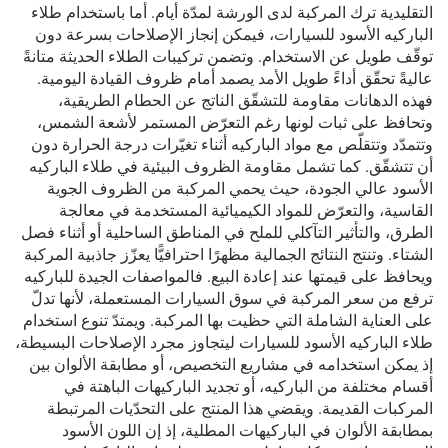
التقليدية ترك المركبة لدى الورشة لمدّة أيام. أما باستخدام طلاء
الباركيه الأسود للسيارات، فيمكن إنجاز الإصلاحات بسرعة دون
توقّف طويل عن الاستخدام. وتضمن تركيبات الطلاء الحديثة متانةً
عاليةً تحقّق أداءً طويل الأمد يصمد أمام ظروف القيادة اليومية.
فهذه الدهانات مقاومة للتشقّق الناتج عن الحطام الطريقية،
وتحافظ على ثبات لونها رغم التعرّض المستمر لأشعة الشمس،
وتتمدّد وتتقلّص مع مواد الباركيه أثناء تغيّرات درجة الحرارة دون
أن تتشقّق. كما تشمل مقاومة الظروف البيئية في طلاء الباركيه
الأسود عالي الجودة، حيث يحمي المركبة من الظروف الجوية
القاسية، والتعرّض للمواد الكيميائية المستخدمة في معالجة
الطرق، والتأثير التآكلي للملح في المناطق الساحلية أو أثناء فصل
الشتاء. وتنتج النتائج الجمالية مظهرًا احترافيًّا يعزّز جاذبية المركبة
ويحافظ على قيمتها عند إعادة البيع. فالمواصفات الجيدة للباركيه
ترفع من سعر المركبة في سوق السيارات المستعملة، لأنها تدلّ
على العناية الشاملة التي حظيت بها المركبة. ويمتدّ تنوع استخدام
طلاء الباركيه الأسود للسيارات ليتجاوز مجرد الإصلاحات البسيطة،
إذ يمكن استخدامه في مشاريع التخصيص، أو مطابقة الألوان بين
أقسام مختلفة من الباركيه، أو تجديد الباركيهات الباهتة في
المركبات القديمة. ويقضي هذا المنتج على التحدّيات المرتبطة
بمطابقة الألوان في الباركيهات المطلية، إذ إن اللون الأسود