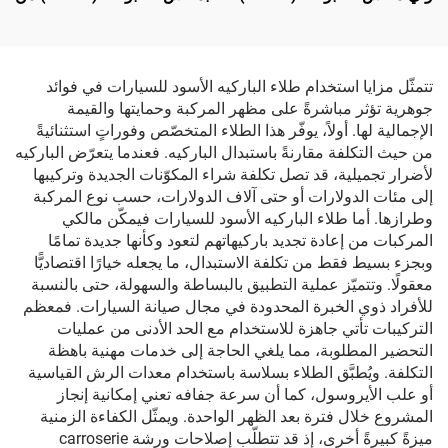
من شركة لينتيك
شركة LinTech
تتمثّل مزايا استخدام طلاء الباركيه الأسود للسيارات في فوائد
جوهرية تؤثر مباشرةً على مظهر المركبة وحمايتها والقيمة
الإجمالية لها. أولاً، يوفّر هذا الطلاء المتخصّص وفوراتٍ استثنائيةً
من حيث التكلفة مقارنةً باستبدال الباركيه. فعندما يتعرّض الباركيه
لأضرار تجميلية، قد تصل تكلفة شراء المكوّنات الجديدة وتركيبها
إلى مئات الدولارات أو حتى آلاف الدولارات، حسب نوع المركبة
وطرازها. أما طلاء الباركيه الأسود للسيارات فيمكّن مالكي
المركبات من إعادة تجديد باركيهاتهم لتعود وكأنها جديدة تمامًا
وبجزء بسيط فقط من تكلفة الاستبدال، ما يجعله خيارًا اقتصاديًّا
معقولًا. وتتميّز عملية التطبيق بالبساطة والسهولة، حتى بالنسبة
للأفراد ذوي الخبرة المحدودة في مجال صيانة السيارات. فمعظم
التركيبات تأتي جاهزة للاستخدام مع الحد الأدنى من عمليات
التحضير المطلوبة، مما يلغي الحاجة إلى خدمات مهنية باهظة
التكلفة. ويُطبَّق الطلاء بسلاسة باستخدام معدات الرش القياسية
أو علب الأيروسول، كما أن سرعة جفافه تعني إمكانية إنجاز
المشروع خلال فترة بعد الظهر الواحدة. ويمثّل الكفاءة الزمنية
ميزةً كبيرةً أخرى، إذ قد تتطلّب إصلاحات ورشة carroserie