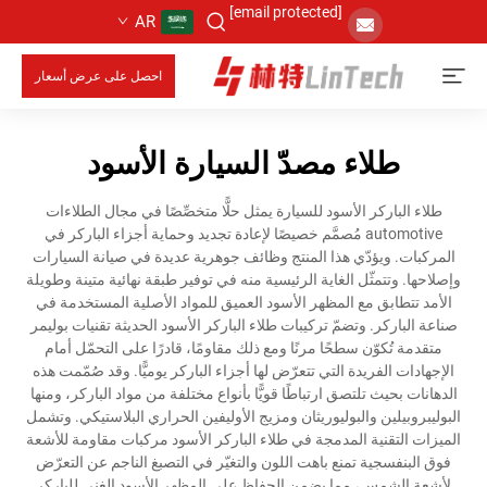
[email protected]
AR
احصل على عرض أسعار
طلاء مصدّ السيارة الأسود
طلاء الباركر الأسود للسيارة يمثل حلًّا متخصِّصًا في مجال الطلاءات
automotive مُصمَّم خصيصًا لإعادة تجديد وحماية أجزاء الباركر في
المركبات. ويؤدّي هذا المنتج وظائف جوهرية عديدة في صيانة السيارات
وإصلاحها. وتتمثّل الغاية الرئيسية منه في توفير طبقة نهائية متينة وطويلة
الأمد تتطابق مع المظهر الأسود العميق للمواد الأصلية المستخدمة في
صناعة الباركر. وتضمّ تركيبات طلاء الباركر الأسود الحديثة تقنيات بوليمر
متقدمة تُكوّن سطحًا مرنًا ومع ذلك مقاومًا، قادرًا على التحمّل أمام
الإجهادات الفريدة التي تتعرّض لها أجزاء الباركر يوميًّا. وقد صُمّمت هذه
الدهانات بحيث تلتصق ارتباطًا قويًّا بأنواع مختلفة من مواد الباركر، ومنها
البوليبروبيلين والبوليوريثان ومزيج الأوليفين الحراري البلاستيكي. وتشمل
الميزات التقنية المدمجة في طلاء الباركر الأسود مركبات مقاومة للأشعة
فوق البنفسجية تمنع باهت اللون والتغيّر في التصبغ الناجم عن التعرّض
لأشعة الشمس، مما يضمن الحفاظ على المظهر الأسود الغني للباركر