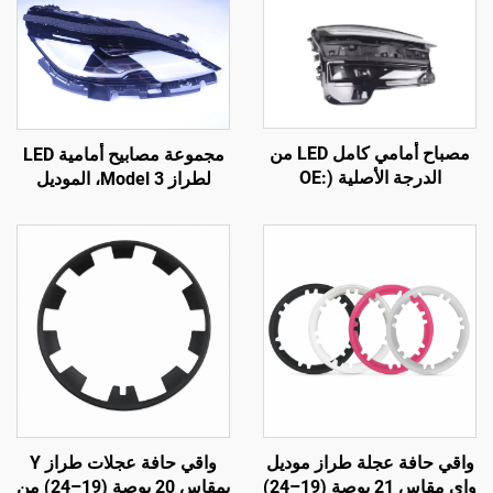
مصباح أمامي كامل LED من
مجموعة مصابيح أمامية LED
الدرجة الأصلية (OE:
لطراز Model 3، الموديل
1918351-00-D)، هيكل من
1760889-00-F من شركة
بلاستيك ABS عالي المتانة،
LinTech
وعدسة من البولي كربونيت
(PC) مقاومة للأشعة فوق
البنفسجية، مدى الشعاع
العالي ٨٥٠ مترًا، ومدة خدمة
تصل إلى ٥٠٠٠٠ ساعة،
مناسب لاستبدال المصابيح
الأمامية لطرازي Model 3
وModel Y، والتصدير عبر
الحدود
واقي حافة عجلة طراز موديل
واقي حافة عجلات طراز Y
واي مقاس 21 بوصة (19–24)
بمقاس 20 بوصة (19–24) من