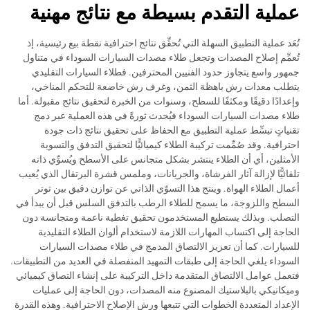
عملية التقدم بسيطة مع نتائج مهنية
تُعَد عملية التطبيق السهلة التي تُحقِّق نتائج احترافية نقطة بيع رئيسية، إذ
تُعمِّم إصلاح المصدات وتجعل طلاء مصدات السيارات السوداء في متناول
جمهور واسع يتجاوز حدود الفنيين المحترفين. فطلاء السيارات التقليدي
يتطلب معدات رش باهظة الثمن، وغرف رش خاضعة للتحكم المناخي،
وإعدادًا دقيقًا ومكثفًا للسطح، وسنوات من الخبرة لتحقيق نتائج مقبولة. أما
طلاء مصدات السيارات السوداء فيُحدث ثورةً في هذه العملية عبر دمج
تقنياتٍ تبسِّط عملية التطبيق مع الحفاظ على تحقيق نتائج ذات جودة
احترافية. وقد صُمِّمت تركيبة الطلاء كيميائيًّا لتحقيق التدفق والتسوية
الأمثلين، أي أن الطلاء ينتشر بشكل متجانس على الأسطح ويُسوِّي ذاته
تلقائيًّا لإزالة آثار الفرشاة، والجريانات، وملمس قشرة البرتقال الذي يُعيب
أعمال الطلاء الهواة. وينتج هذا التسوّي الذاتي عن توازن دقيق بين توتر
السطح واللزوجة، ما يسمح للطلاء الرطب بالتدفق السلس قبل أن يبدأ في
التصلب. وبذلك يستطيع المستخدمون تحقيق تغطية ناعمة ومتجانسة دون
الحاجة إلى اكتساب المهارات اللازمة لاستخدام ألوان الطلاء التقليدية
للسيارات. كما أن تعزيز الالتصاق المدمج في طلاء مصدات السيارات
السوداء يلغي الحاجة إلى طبقات التمهيد المنفصلة في العديد من التطبيقات.
فتعمل عوامل الالتصاق المتقدمة داخل التركيبة على إنشاء التصاق كيميائي
وميكانيكي بالبلاستيك المصنوع منه المصدات، دون الحاجة إلى عمليات
الإعداد المتعددة الخطوات التي تتبعها ورش الإصلاح الاحترافية. وهذه القدرة