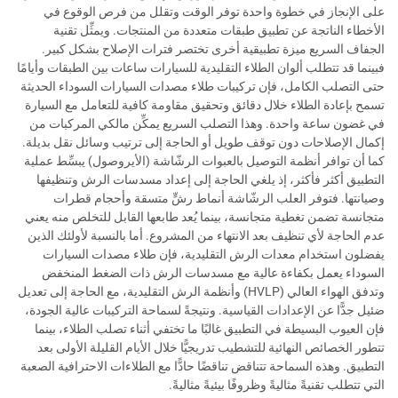
على الإنجاز في خطوة واحدة توفر الوقت وتقلل من فرص الوقوع في
الأخطاء الناتجة عن تطبيق طبقات متعددة من المنتجات. ويمثِّل تقنية
الجفاف السريع ميزة تطبيقية أخرى تختصر فترات الإصلاح بشكل كبير.
فبينما قد تتطلب ألوان الطلاء التقليدية للسيارات ساعات بين الطبقات وأيامًا
حتى التصلب الكامل، فإن تركيبات طلاء مصدات السيارات السوداء الحديثة
تسمح بإعادة الطلاء خلال دقائق وتحقيق مقاومة كافية للتعامل مع السيارة
في غضون ساعة واحدة. وهذا التصلب السريع يمكِّن مالكي المركبات من
إكمال الإصلاحات دون توقف طويل أو الحاجة إلى ترتيب وسائل نقل بديلة.
كما أن توافر أنظمة التوصيل بالعبوات الرشّاشة (الأيروصول) يبسِّط عملية
التطبيق أكثر فأكثر، إذ يلغي الحاجة إلى إعداد مسدسات الرش وتنظيفها
وصيانتها. فتوفر العلب الرشّاشة أنماط رشٍّ متسقة وأحجام قطرات
متجانسة تضمن تغطية متجانسة، بينما يُعد طابعها القابل للتخلص منه يعني
عدم الحاجة لأي تنظيف بعد الانتهاء من المشروع. أما بالنسبة لأولئك الذين
يفضلون استخدام معدات الرش التقليدية، فإن طلاء مصدات السيارات
السوداء يعمل بكفاءة عالية مع مسدسات الرش ذات الضغط المنخفض
وتدفق الهواء العالي (HVLP) وأنظمة الرش التقليدية، مع الحاجة إلى تعديل
ضئيل جدًّا عن الإعدادات القياسية. ونتيجةً لسماحة التركيبات عالية الجودة،
فإن العيوب البسيطة في التطبيق غالبًا ما تختفي أثناء تصلب الطلاء، بينما
تتطور الخصائص النهائية للتشطيب تدريجيًّا خلال الأيام القليلة الأولى بعد
التطبيق. وهذه السماحة تتناقض تناقضًا حادًّا مع الطلاءات الاحترافية الصعبة
التي تتطلب تقنيةً مثاليةً وظروفًا بيئيةً مثاليةً.