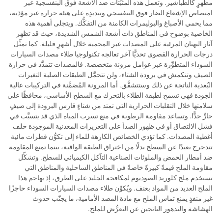
مظهرٍ كالطباشير. وتعمل هذه المثبِّتات ضد الأشعة فوق البنفسجية عبر
امتصاص الإشعاع الضار فوق البنفسجي وتبديدِه على هيئة حرارة غير مؤذية،
مما يحمي الأصباغ والبوليمرات الكامنة من التفكُّك. ويتجلى أهمية هذه
الخاصية بوضوح في المناطق ذات أشعة الشمس الشديدة، حيث قد تظهر
آثار البهتان المرئية على المصدات غير المحمية خلال أشهرٍ قليلة. كما تمثِّل
درجات الحرارة القصوى تحديًّا آخر تعالجه تكنولوجيا طلاء مصدات السيارات
السوداء المتطوِّرة عبر عوامل مرونة متخصصة. فالمصدات تتمدَّد في حرارة
الصيف وتنكمش في برودة الشتاء، ولن تتحمَّل الطبقات الصلبة التغيرات
البُعدية الناتجة عن ذلك وستتشقَّق. أما المرونة المُضمَّنة في التركيبات عالية
الجودة فهي تسمح لطبقة الطلاء بالتحرك مع السطح الأساسي، محافظًا على
سلامتها خلال التقلبات الحرارية التي تمتد من شتاءٍ قارس البرودة إلى صيفٍ
حارٍّ جدًّا. وتساعد مقاومة الرطوبة في منع تسرب المياه الذي قد يتسبَّب في
فشل الالتصاق أو في ظهور الصدأ على التعزيزات المعدنية الموجودة خلف
أغطية المصدات. كما تؤدي الخصائص الكارهة للماء إلى تكوُّن قطرات مائية
تتدحرج بعيدًا عن السطح بدلًا من اختراق الطبقة الواقية، بينما تمنع المقاومة
ضد أمطار الحمض والملوثات الصناعية التآكل الكيميائي للسطح. وتشكِّل
مقاومة الملح قيمةً كبيرةً خاصةً في المناطق الساحلية والمناطق التي
تستخدم ملح كلوريد الصوديوم لمكافحة الجليد على الطرق، إذ يهاجم هذا
الملح العديد من المواد بعنف. ويُكوِّن طلاء مصدات السيارات السوداء حاجزًا
غير منفذٍ يمنع تماس الملح مع مادة المصد الأمامية، ما يجنّب حدوث
الهشاشة والتدهور الناتجين عن التعرُّض للملح.