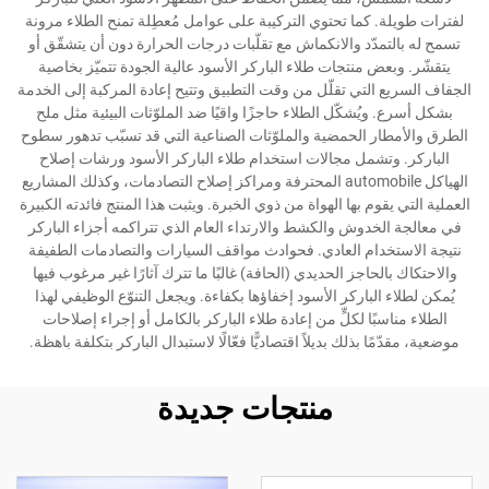
لفترات طويلة. كما تحتوي التركيبة على عوامل مُعطِلة تمنح الطلاء مرونة
تسمح له بالتمدّد والانكماش مع تقلّبات درجات الحرارة دون أن يتشقّق أو
يتقشّر. وبعض منتجات طلاء الباركر الأسود عالية الجودة تتميّز بخاصية
الجفاف السريع التي تقلّل من وقت التطبيق وتتيح إعادة المركبة إلى الخدمة
بشكل أسرع. ويُشكّل الطلاء حاجزًا واقيًا ضد الملوّثات البيئية مثل ملح
الطرق والأمطار الحمضية والملوّثات الصناعية التي قد تسبّب تدهور سطوح
الباركر. وتشمل مجالات استخدام طلاء الباركر الأسود ورشات إصلاح
الهياكل automobile المحترفة ومراكز إصلاح التصادمات، وكذلك المشاريع
العملية التي يقوم بها الهواة من ذوي الخبرة. ويثبت هذا المنتج فائدته الكبيرة
في معالجة الخدوش والكشط والارتداء العام الذي تتراكمه أجزاء الباركر
نتيجة الاستخدام العادي. فحوادث مواقف السيارات والتصادمات الطفيفة
والاحتكاك بالحاجز الحديدي (الحافة) غالبًا ما تترك آثارًا غير مرغوب فيها
يُمكن لطلاء الباركر الأسود إخفاؤها بكفاءة. ويجعل التنوّع الوظيفي لهذا
الطلاء مناسبًا لكلٍّ من إعادة طلاء الباركر بالكامل أو إجراء إصلاحات
موضعية، مقدّمًا بذلك بديلاً اقتصاديًّا فعّالًا لاستبدال الباركر بتكلفة باهظة.
منتجات جديدة