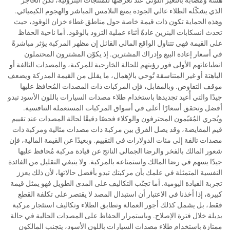
هشّة ومُصابة بالتغير اللوني عند تعرضها للمنتجات البترولية، لكن الحاجز
الذي يشكّله الطلاء عالي الجودة يمنع التلامس المباشر والهجوم الكيميائي.
وهذه الحماية تكون ذات قيمة خاصة حول مناطق غطاء خزان الوقود، حيث
تحدث انسكابات البنزين عادةً أثناء عملية التزود بالوقود. أما ناحية الحفاظ
على القيمة فهي تتناول الواقع المالي القائل إن مظهر المركبة يؤثر مباشرةً
في أسعار إعادة البيع وإدراك المشترين. إذ يكوّن المشترون المحتملون
انطباعاتهم الأولى فور رؤيتهم للحالة الخارجية للمركبة، والمصدات التالفة أو
الباهتة أو غير المتناسقة تُوحي بالإهمال، ما يقلل من القيمة المدركة ويضعف
موقف التفاوض. وبالمقابل، فإن المركبات ذات المصدات المُحافظ عليها
جيدًا والتي أُعيد تجديدها باستخدام طلاء مصدات السيارات باللون الأسود تبدو
أفضل وتحقق أسعارًا أعلى في أسواق المركبات المستعملة التنافسية.
ويُجري المُقيّمون المحترفون والوكلاء فحصًا دقيقًا لحالة المصدات عند تقييم
قيم المقايضة، وقد يصل الفرق بين مركبة ذات مصدات مثالية ومركبة ذات
مصدات تالفة إلى مئات الدولارات في التقييم. وبعيدًا عن القيمة المالية، فإن
شعور المالك بالفخر والرضا الجمالي الناتج عن قيادة مركبة مُحافظ عليها
جيدًا يسهم في رضا المالك واستمتاعه بالمركبة. ولا ينبغي التقليل من الفائدة
النفسية المتمثلة في علمك بأن مركبتك تبدو بأفضل حالاتها، لأن ذلك يعزز
تجربة القيادة اليومية. أما تجنّب التكاليف على المدى الطويل فهو يمثل قيمة
كبيرة، إذا أخذنا في الاعتبار أن استبدال المصد لا يقتصر على تكلفة القطع
فقط، بل يشمل كذلك أجور العمالة وتطابق الطلاء وتكاليف استئجار مركبة
بديلة خلال فترة الإصلاح. وباستمرار الحفاظ على المصدات الحالية في حالة
ممتازة باستخدام طلاء مصدات السيارات باللون الأسود، يتجنب المالكون