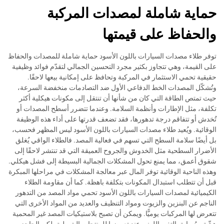
حماية شاملة لمصدات المركبة
والحفاظ على قيمتها
توفر طلاء مصدات السيارات باللون الأسود حماية شاملة للمصدات والحفاظ
على القيمة، وهي تتجاوز بكثير مجرد التحسين الجمالي لتقدّم فوائد وظيفية
حقيقية تحمي الاستثمار في المركبة وتحافظ على إمكانية بيعها لاحقًا.
وتُشكّل المصدات الخط الدفاعي الأول ضد التصادمات منخفضة السرعة،
حيث تمتص الطاقة التي كان من شأنها أن تنتقل إلى مكونات هيكلية أكثر
تكلفة، مثل الإطارات وأنظمة السلامة. وعندما تتضرر أسطح المصدات أو
تُخدش أو تتفاقم درجة تدهورها، فقد تضعف قدرتها على أداء هذه الوظيفة
الوقائية. ويُعيد طلاء مصدات السيارات باللون الأسود ليس المظهر فحسب،
بل أيضًا سلامة السطح التي تسهم في فعالية المصد. فالطلاء الواقي يُغلق
الأضرار السطحية مثل الخدوش والجروح العميقة التي قد تنتشر لاحقًا إلى
شقوق أعمق، مما يمنع تحول المشكلات الجمالية البسيطة إلى فشل هيكلي.
وهذه الناحية الوقائية توفر المال عبر معالجة المشكلات في مراحلها المبكرة
قبل أن تتطلب استبدال المكونات بتكلفة باهظة. كما أن مقاومة الطلاء
الكيميائية لمصدات السيارات باللون الأسود تحمي مواد المصد من التدهور
الناجم عن البنزين والزيوت ومواد التنظيف والعديد من المواد الأخرى التي
تتعرض لها المركبات يوميًّا. ويمكن أن تصبح بلاستيكيات المصد غير المحمية