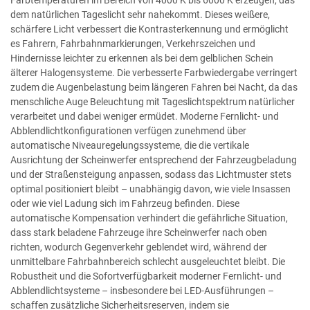
Farbtemperaturen im Bereich von 4000 K bis 6000 K erzeugen, das
dem natürlichen Tageslicht sehr nahekommt. Dieses weißere,
schärfere Licht verbessert die Kontrasterkennung und ermöglicht
es Fahrern, Fahrbahnmarkierungen, Verkehrszeichen und
Hindernisse leichter zu erkennen als bei dem gelblichen Schein
älterer Halogensysteme. Die verbesserte Farbwiedergabe verringert
zudem die Augenbelastung beim längeren Fahren bei Nacht, da das
menschliche Auge Beleuchtung mit Tageslichtspektrum natürlicher
verarbeitet und dabei weniger ermüdet. Moderne Fernlicht- und
Abblendlichtkonfigurationen verfügen zunehmend über
automatische Niveauregelungssysteme, die die vertikale
Ausrichtung der Scheinwerfer entsprechend der Fahrzeugbeladung
und der Straßensteigung anpassen, sodass das Lichtmuster stets
optimal positioniert bleibt – unabhängig davon, wie viele Insassen
oder wie viel Ladung sich im Fahrzeug befinden. Diese
automatische Kompensation verhindert die gefährliche Situation,
dass stark beladene Fahrzeuge ihre Scheinwerfer nach oben
richten, wodurch Gegenverkehr geblendet wird, während der
unmittelbare Fahrbahnbereich schlecht ausgeleuchtet bleibt. Die
Robustheit und die Sofortverfügbarkeit moderner Fernlicht- und
Abblendlichtsysteme – insbesondere bei LED-Ausführungen –
schaffen zusätzliche Sicherheitsreserven, indem sie