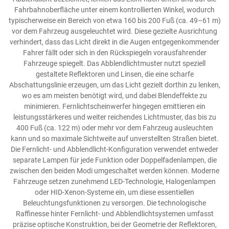
Fahrbahnoberfläche unter einem kontrollierten Winkel, wodurch
typischerweise ein Bereich von etwa 160 bis 200 Fuß (ca. 49–61 m)
vor dem Fahrzeug ausgeleuchtet wird. Diese gezielte Ausrichtung
verhindert, dass das Licht direkt in die Augen entgegenkommender
Fahrer fällt oder sich in den Rückspiegeln vorausfahrender
Fahrzeuge spiegelt. Das Abblendlichtmuster nutzt speziell
gestaltete Reflektoren und Linsen, die eine scharfe
Abschattungslinie erzeugen, um das Licht gezielt dorthin zu lenken,
wo es am meisten benötigt wird, und dabei Blendeffekte zu
minimieren. Fernlichtscheinwerfer hingegen emittieren ein
leistungsstärkeres und weiter reichendes Lichtmuster, das bis zu
400 Fuß (ca. 122 m) oder mehr vor dem Fahrzeug ausleuchten
kann und so maximale Sichtweite auf unverstellten Straßen bietet.
Die Fernlicht- und Abblendlicht-Konfiguration verwendet entweder
separate Lampen für jede Funktion oder Doppelfadenlampen, die
zwischen den beiden Modi umgeschaltet werden können. Moderne
Fahrzeuge setzen zunehmend LED-Technologie, Halogenlampen
oder HID-Xenon-Systeme ein, um diese essentiellen
Beleuchtungsfunktionen zu versorgen. Die technologische
Raffinesse hinter Fernlicht- und Abblendlichtsystemen umfasst
präzise optische Konstruktion, bei der Geometrie der Reflektoren,