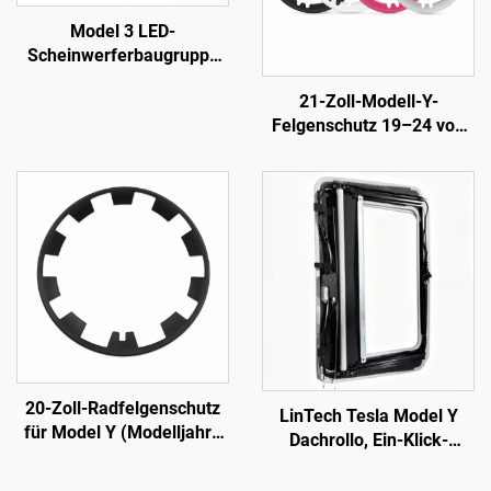
Model 3 LED-
Scheinwerferbaugruppe
1760889-00-F LinTech
21-Zoll-Modell-Y-
Felgenschutz 19–24 von
LinTech
20-Zoll-Radfelgenschutz
LinTech Tesla Model Y
für Model Y (Modelljahre
Dachrollo, Ein-Klick-
2019–2024), LinTech
Stimmensteuerung,
Blendungsschutz und UV-