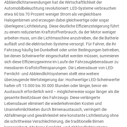
Abblendlichtanwendungen hat die Wirtschaftlichkeit der
Automobilbeleuchtung revolutioniert: LED-Systeme verbrauchen
etwa 60 bis 70 Prozent weniger Strom als vergleichbare
Halogenbirnen und erzeugen dabei gleichwertige oder sogar
überlegene Lichtleistung. Diese deutliche Effizienzsteigerung führt
zu einem reduzierten Kraftstoffverbrauch, da der Motor weniger
arbeiten muss, um die Lichtmaschine anzutreiben, die die Batterie
auflädt und die elektrischen Systeme versorgt. Für Fahrer, die ihr
Fahrzeug häufig bei Dunkelheit oder unter Bedingungen betreiben,
bei denen Scheinwerfer eingeschaltet werden müssen, summieren
sich diese Effizienzgewinne im Laufe der Fahrzeuglebensdauer zu
messbaren Kraftstoffeinsparungen. Die Lebensdauer von LED-
Fernlicht- und Abblendlichtsystemen stellt eine weitere
überzeugende Wertsteigerung dar: Hochwertige LED-Scheinwerfer
halten oft 15.000 bis 30.000 Stunden oder länger, bevor ein
Austausch erforderlich wird – möglicherweise sogar länger als die
gesamte Besitzdauer des Fahrzeugs. Diese verlängerte
Lebensdauer eliminiert die wiederkehrenden Kosten und
Unannehmlichkeiten durch Birnenaustausch, verringert die
Abfallmenge und gewährleistet eine konstante Lichtleistung ohne
die schrittweise Verschlechterung, die traditionelle Birnen