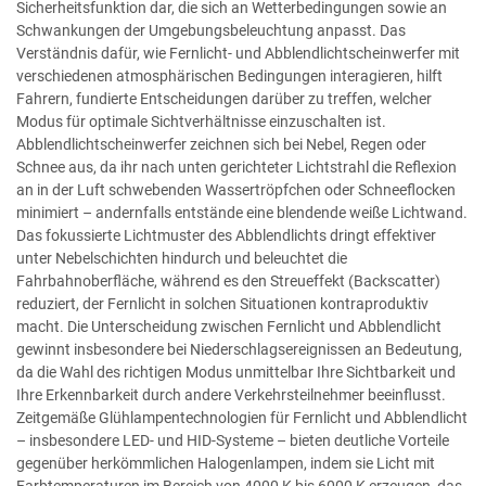
Sicherheitsfunktion dar, die sich an Wetterbedingungen sowie an
Schwankungen der Umgebungsbeleuchtung anpasst. Das
Verständnis dafür, wie Fernlicht- und Abblendlichtscheinwerfer mit
verschiedenen atmosphärischen Bedingungen interagieren, hilft
Fahrern, fundierte Entscheidungen darüber zu treffen, welcher
Modus für optimale Sichtverhältnisse einzuschalten ist.
Abblendlichtscheinwerfer zeichnen sich bei Nebel, Regen oder
Schnee aus, da ihr nach unten gerichteter Lichtstrahl die Reflexion
an in der Luft schwebenden Wassertröpfchen oder Schneeflocken
minimiert – andernfalls entstände eine blendende weiße Lichtwand.
Das fokussierte Lichtmuster des Abblendlichts dringt effektiver
unter Nebelschichten hindurch und beleuchtet die
Fahrbahnoberfläche, während es den Streueffekt (Backscatter)
reduziert, der Fernlicht in solchen Situationen kontraproduktiv
macht. Die Unterscheidung zwischen Fernlicht und Abblendlicht
gewinnt insbesondere bei Niederschlagsereignissen an Bedeutung,
da die Wahl des richtigen Modus unmittelbar Ihre Sichtbarkeit und
Ihre Erkennbarkeit durch andere Verkehrsteilnehmer beeinflusst.
Zeitgemäße Glühlampentechnologien für Fernlicht und Abblendlicht
– insbesondere LED- und HID-Systeme – bieten deutliche Vorteile
gegenüber herkömmlichen Halogenlampen, indem sie Licht mit