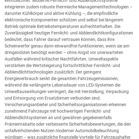
kennzeichnet. Moderne Fernlicht- und Abblendlichtsysteme
integrieren zudem robuste thermische Managementtechnologien –
darunter Kühlkörper und aktive Kühlung –, die empfindliche
elektronische Komponenten schützen und selbst bei längerem
Betrieb optimale Betriebstemperaturen aufrechterhalten. Die
Zuverlässigkeit heutiger Fernlicht- und Abblendlichtkonfigurationen
bedeutet, dass Fahrer darauf vertrauen können, dass ihre
Scheinwerfer genau dann einwandfrei funktionieren, wenn sie am
dringendsten benötigt werden – ohne Angst vor unerwarteten
Ausfällen während kritischer Nachtfahrten. Umweltaspekte
verstärken die Wertsteigerung fortschrittlicher Fernlicht- und
Abblendlichttechnologien zusätzlich: Der geringere
Energieverbrauch senkt die gesamten Fahrzeugemissionen,
während die verlängerte Lebensdauer von LED-Systemen die
Umweltauswirkungen verringert, die mit Herstellung, Verpackung
und Entsorgung von Ersatzbirnen verbunden sind.
Versicherungsanbieter und Sicherheitsorganisationen erkennen
zunehmend Fahrzeuge mit hochwertigen Fernlicht- und
Abblendlichtsystemen an und gewähren gegebenenfalls
Prämienrabatte oder verbesserte Sicherheitsbewertungen, die den
unfallverhütenden Nutzen moderner Automobilbeleuchtung
würdigen – was zusätzliche finanzielle Vorteile für Fahrzeughalter