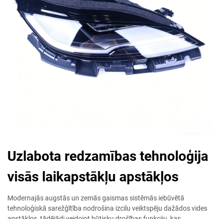
Uzlabota redzamības tehnoloģija
visās laikapstākļu apstākļos
Modernajās augstās un zemās gaismas sistēmās iebūvētā
tehnoloģiskā sarežģītība nodrošina izcilu veiktspēju dažādos vides
apstākļos, tādējādi veidojot būtisku drošības funkciju, kas