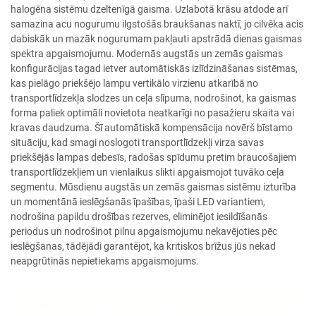
halogēna sistēmu dzeltenīgā gaisma. Uzlabotā krāsu atdode arī
samazina acu nogurumu ilgstošās braukšanas naktī, jo cilvēka acis
dabiskāk un mazāk nogurumam pakļauti apstrādā dienas gaismas
spektra apgaismojumu. Modernās augstās un zemās gaismas
konfigurācijas tagad ietver automātiskās izlīdzināšanas sistēmas,
kas pielāgo priekšējo lampu vertikālo virzienu atkarībā no
transportlīdzekļa slodzes un ceļa slīpuma, nodrošinot, ka gaismas
forma paliek optimāli novietota neatkarīgi no pasažieru skaita vai
kravas daudzuma. Šī automātiskā kompensācija novērš bīstamo
situāciju, kad smagi noslogoti transportlīdzekļi virza savas
priekšējās lampas debesīs, radošas spīdumu pretim braucošajiem
transportlīdzekļiem un vienlaikus slikti apgaismojot tuvāko ceļa
segmentu. Mūsdienu augstās un zemās gaismas sistēmu izturība
un momentānā ieslēgšanās īpašības, īpaši LED variantiem,
nodrošina papildu drošības rezerves, eliminējot iesildīšanās
periodus un nodrošinot pilnu apgaismojumu nekavējoties pēc
ieslēgšanas, tādējādi garantējot, ka kritiskos brīžus jūs nekad
neapgrūtinās nepietiekams apgaismojums.