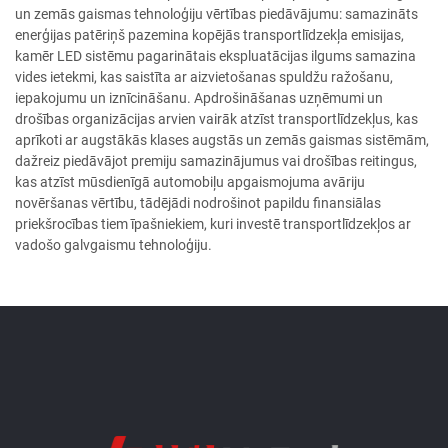
un zemās gaismas tehnoloģiju vērtības piedāvājumu: samazināts
enerģijas patēriņš pazemina kopējās transportlīdzekļa emisijas,
kamēr LED sistēmu pagarinātais ekspluatācijas ilgums samazina
vides ietekmi, kas saistīta ar aizvietošanas spuldžu ražošanu,
iepakojumu un iznīcināšanu. Apdrošināšanas uzņēmumi un
drošības organizācijas arvien vairāk atzīst transportlīdzekļus, kas
aprīkoti ar augstākās klases augstās un zemās gaismas sistēmām,
dažreiz piedāvājot premiju samazinājumus vai drošības reitingus,
kas atzīst mūsdienīgā automobiļu apgaismojuma avāriju
novēršanas vērtību, tādējādi nodrošinot papildu finansiālas
priekšrocības tiem īpašniekiem, kuri investē transportlīdzekļos ar
vadošo galvgaismu tehnoloģiju.