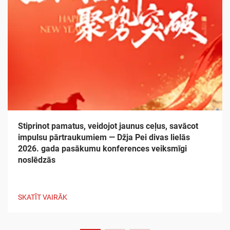
Stiprinot pamatus, veidojot jaunus ceļus, savācot
impulsu pārtraukumiem — Džja Pei divas lielās
2026. gada pasākumu konferences veiksmīgi
noslēdzās
SKATĪT VAIRĀK