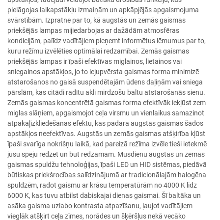
pielāgojas laikapstākļu izmaiņām un apkāpjējās apgaismojuma
svārstībām. Izpratne par to, kā augstās un zemās gaismas
priekšējās lampas mijiedarbojas ar dažādām atmosfēras
kondicijām, palīdz vadītājiem pieņemt informētus lēmumus par to,
kuru režīmu izvēlēties optimālai redzamībai. Zemās gaismas
priekšējās lampas ir īpaši efektīvas miglainos, lietainos vai
sniegainos apstākļos, jo to lejupvērsta gaismas forma minimizē
atstarošanos no gaisā suspendētajām ūdens daļiņām vai sniega
pārslām, kas citādi radītu akli mirdzošu baltu atstarošanās sienu.
Zemās gaismas koncentrētā gaismas forma efektīvāk iekļūst zem
miglas slāņiem, apgaismojot ceļa virsmu un vienlaikus samazinot
atpakaļizkliedēšanas efektu, kas padara augstās gaismas šādos
apstākļos neefektīvas. Augstās un zemās gaismas atšķirība kļūst
īpaši svarīga nokrišņu laikā, kad pareizā režīma izvēle tieši ietekmē
jūsu spēju redzēt un būt redzamam. Mūsdienu augstās un zemās
gaismas spuldžu tehnoloģijas, īpaši LED un HID sistēmas, piedāvā
būtiskas priekšrocības salīdzinājumā ar tradicionālajām halogēna
spuldzēm, radot gaismu ar krāsu temperatūrām no 4000 K līdz
6000 K, kas tuvu atbilst dabiskajai dienas gaismai. Šī baltāka un
asāka gaisma uzlabo kontrasta atpazīšanu, ļaujot vadītājiem
vieglāk atšķirt ceļa zīmes, norādes un šķēršļus nekā vecāko