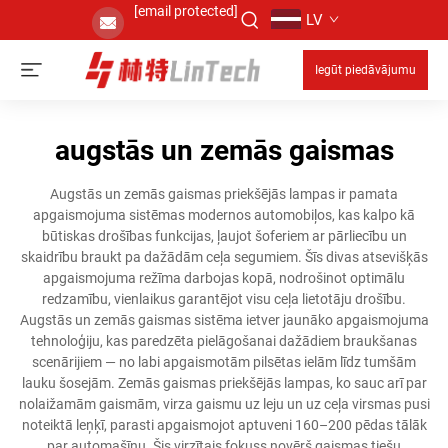
[email protected]
LV
Iegūt piedāvājumu
augstās un zemās gaismas
Augstās un zemās gaismas priekšējās lampas ir pamata
apgaismojuma sistēmas modernos automobiļos, kas kalpo kā
būtiskas drošības funkcijas, ļaujot šoferiem ar pārliecību un
skaidrību braukt pa dažādām ceļa segumiem. Šīs divas atsevišķās
apgaismojuma režīma darbojas kopā, nodrošinot optimālu
redzamību, vienlaikus garantējot visu ceļa lietotāju drošību.
Augstās un zemās gaismas sistēma ietver jaunāko apgaismojuma
tehnoloģiju, kas paredzēta pielāgošanai dažādiem braukšanas
scenārijiem — no labi apgaismotām pilsētas ielām līdz tumšām
lauku šosejām. Zemās gaismas priekšējās lampas, ko sauc arī par
nolaižamām gaismām, virza gaismu uz leju un uz ceļa virsmas pusi
noteiktā leņķī, parasti apgaismojot aptuveni 160–200 pēdas tālāk
par automašīnu. Šis virzītais fokuss novērš gaismas tiešu