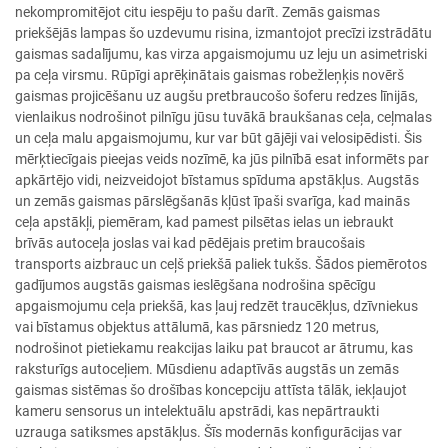
nekompromitējot citu iespēju to pašu darīt. Zemās gaismas
priekšējās lampas šo uzdevumu risina, izmantojot precīzi izstrādātu
gaismas sadalījumu, kas virza apgaismojumu uz leju un asimetriski
pa ceļa virsmu. Rūpīgi aprēķinātais gaismas robežleņķis novērš
gaismas projicēšanu uz augšu pretbraucošo šoferu redzes līnijās,
vienlaikus nodrošinot pilnīgu jūsu tuvākā braukšanas ceļa, ceļmalas
un ceļa malu apgaismojumu, kur var būt gājēji vai velosipēdisti. Šis
mērķtiecīgais pieejas veids nozīmē, ka jūs pilnībā esat informēts par
apkārtējo vidi, neizveidojot bīstamus spīduma apstākļus. Augstās
un zemās gaismas pārslēgšanās kļūst īpaši svarīga, kad mainās
ceļa apstākļi, piemēram, kad pamest pilsētas ielas un iebraukt
brīvās autoceļa joslas vai kad pēdējais pretim braucošais
transports aizbrauc un ceļš priekšā paliek tukšs. Šādos piemērotos
gadījumos augstās gaismas ieslēgšana nodrošina spēcīgu
apgaismojumu ceļa priekšā, kas ļauj redzēt traucēkļus, dzīvniekus
vai bīstamus objektus attālumā, kas pārsniedz 120 metrus,
nodrošinot pietiekamu reakcijas laiku pat braucot ar ātrumu, kas
raksturīgs autoceļiem. Mūsdienu adaptīvās augstās un zemās
gaismas sistēmas šo drošības koncepciju attīsta tālāk, iekļaujot
kameru sensorus un intelektuālu apstrādi, kas nepārtraukti
uzrauga satiksmes apstākļus. Šīs modernās konfigurācijas var