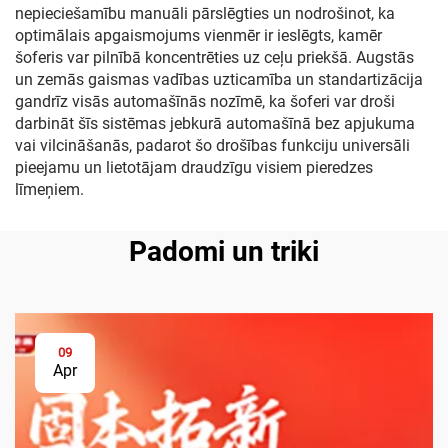
nepieciešamību manuāli pārslēgties un nodrošinot, ka
optimālais apgaismojums vienmēr ir ieslēgts, kamēr
šoferis var pilnībā koncentrēties uz ceļu priekšā. Augstās
un zemās gaismas vadības uzticamība un standartizācija
gandrīz visās automašīnās nozīmē, ka šoferi var droši
darbināt šīs sistēmas jebkurā automašīnā bez apjukuma
vai vilcināšanās, padarot šo drošības funkciju universāli
pieejamu un lietotājam draudzīgu visiem pieredzes
līmeņiem.
Padomi un triki
09
Apr