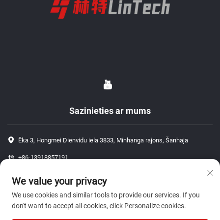
Sazinieties ar mums
Ēka 3, Hongmei Dienvidu iela 3833, Minhanga rajons, Šanhaja
+86-13918857191
+86-13918857191
We value your privacy
[email protected]
We use cookies and similar tools to provide our services. If you
don't want to accept all cookies, click Personalize cookies.