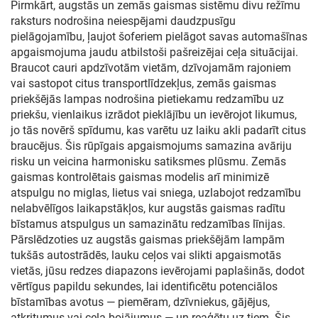
Pirmkārt, augstās un zemās gaismas sistēmu divu režīmu
raksturs nodrošina neiespējami daudzpusīgu
pielāgojamību, ļaujot šoferiem pielāgot savas automašīnas
apgaismojuma jaudu atbilstoši pašreizējai ceļa situācijai.
Braucot cauri apdzīvotām vietām, dzīvojamām rajoniem
vai sastopot citus transportlīdzekļus, zemās gaismas
priekšējās lampas nodrošina pietiekamu redzamību uz
priekšu, vienlaikus izrādot pieklājību un ievērojot likumus,
jo tās novērš spīdumu, kas varētu uz laiku akli padarīt citus
braucējus. Šis rūpīgais apgaismojums samazina avāriju
risku un veicina harmonisku satiksmes plūsmu. Zemās
gaismas kontrolētais gaismas modelis arī minimizē
atspulgu no miglas, lietus vai sniega, uzlabojot redzamību
nelabvēlīgos laikapstākļos, kur augstās gaismas radītu
bīstamus atspulgus un samazinātu redzamības līnijas.
Pārslēdzoties uz augstās gaismas priekšējām lampām
tukšās autostrādēs, lauku ceļos vai slikti apgaismotās
vietās, jūsu redzes diapazons ievērojami paplašinās, dodot
vērtīgus papildu sekundes, lai identificētu potenciālos
bīstamības avotus — piemēram, dzīvniekus, gājējus,
atkritumus vai ceļa bojājumus — un reaģētu uz tiem. Šis