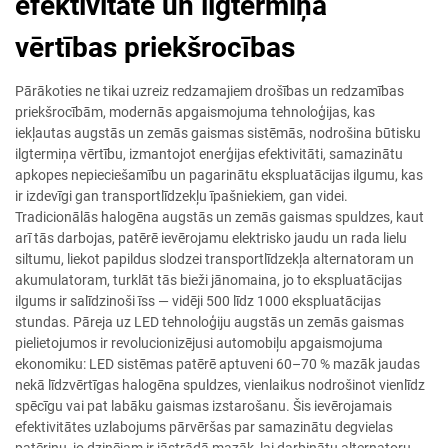
efektivitāte un ilgtermiņa
vērtības priekšrocības
Pārākoties ne tikai uzreiz redzamajiem drošības un redzamības
priekšrocībām, modernās apgaismojuma tehnoloģijas, kas
iekļautas augstās un zemās gaismas sistēmās, nodrošina būtisku
ilgtermiņa vērtību, izmantojot enerģijas efektivitāti, samazinātu
apkopes nepieciešamību un pagarinātu ekspluatācijas ilgumu, kas
ir izdevīgi gan transportlīdzekļu īpašniekiem, gan videi.
Tradicionālās halogēna augstās un zemās gaismas spuldzes, kaut
arī tās darbojas, patērē ievērojamu elektrisko jaudu un rada lielu
siltumu, liekot papildus slodzei transportlīdzekļa alternatoram un
akumulatoram, turklāt tās bieži jānomaina, jo to ekspluatācijas
ilgums ir salīdzinoši īss — vidēji 500 līdz 1000 ekspluatācijas
stundas. Pāreja uz LED tehnoloģiju augstās un zemās gaismas
pielietojumos ir revolucionizējusi automobiļu apgaismojuma
ekonomiku: LED sistēmas patērē aptuveni 60–70 % mazāk jaudas
nekā līdzvērtīgas halogēna spuldzes, vienlaikus nodrošinot vienlīdz
spēcīgu vai pat labāku gaismas izstarošanu. Šis ievērojamais
efektivitātes uzlabojums pārvēršas par samazinātu degvielas