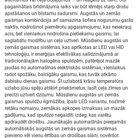
pagarinātais brīdinājuma laiks var būt lēmējs starp drošu
apstāšanos un bīstamu sadursmi. Augstās un zemās
gaismas kombinācija arī samazina šofera nogurumu garās
naktīs, nodrošinot piemērotu apgaismojumu, kas neiekrauj
acis, bet vienlaikus nodrošina pietiekamu gaismu, lai
saglabātu modrību un ceļa uztveri. Mūsdienu augstās un
zemās gaismas sistēmas, kas aprīkotas ar LED vai HID
tehnoloģiju, ir enerģijas efektīvākas salīdzinājumā ar
tradicionālajām halogēna spuldzēm, patērējot mazāk
jaudas no automašīnas elektriskās sistēmas, vienlaikus
radot spožāku, balcīgāku gaismu, kas tuvāk atkārto
dabisku dienas gaismu. Šī uzlabotā krāsu temperatūra
uzlabo jūsu spēju atšķirt priekšmetus, lasīt ceļa zīmes un
precīzi uztvert dziļumu. Mūsdienu augstās un zemās
gaismas spuldžu ilgmūžība, īpaši LED variantu, nozīmē
retāku nomaiņu, zemākas apkopes izmaksas un mazāk
gadījumu, kad spuldze negaidīti izdeg, kas varētu
apdraudēt drošību. Jaunākajās automašīnās pieejamās
automātiskās augstās un zemās gaismas sistēmas
pievieno vēl vienu ērtības un drošības slāni, novēršot