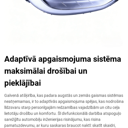
Adaptīvā apgaismojuma sistēma
maksimālai drošībai un
pieklājībai
Galvenā atšķirība, kas padara augstās un zemās gaismas sistēmas
neatņemamas, ir to adaptīvās apgaismojuma spējas, kas nodrošina
līdzsvaru starp personīgajām redzamības vajadzībām un citu ceļa
lietotāju drošību un komfortu. Šī divfunkcionālā darbība atspoguļo
sarežģītu automobiļu inženierijas risinājumu, kas risina
pamatuzdevumu, ar kuru saskaras braucot naktī: skatīt skaidri,