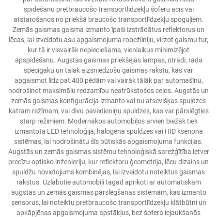
spīdēšanu pretbraucošo transportlīdzekļu šoferu acīs vai
atstarošanos no priekšā braucošo transportlīdzekļu spoguļiem.
Zemās gaismas gaisma izmanto īpaši izstrādātus reflektorus un
lēcas, lai izveidotu asu apgaismojuma robežliniju, virzot gaismu tur,
kur tā ir visvairāk nepieciešama, vienlaikus minimizējot
apspīdēšanu. Augstās gaismas priekšējās lampas, otrādi, rada
spēcīgāku un tālāk aizsniedzošu gaismas rakstu, kas var
apgaismot līdz pat 400 pēdām vai vairāk tālāk par automašīnu,
nodrošinot maksimālu redzamību neatrūkstošos ceļos. Augstās un
zemās gaismas konfigurācija izmanto vai nu atsevišķas spuldzes
katram režīmam, vai divu pavedieniņu spuldzes, kas var pārslēgties
starp režīmiem. Modernākos automobiļos arvien biežāk tiek
izmantota LED tehnoloģija, halogēna spuldzes vai HID ksenona
sistēmas, lai nodrošinātu šīs būtiskās apgaismojuma funkcijas.
Augstās un zemās gaismas sistēmu tehnoloģiskā sarežģītība ietver
precīzu optisko inženieriju, kur reflektoru ģeometrija, lēcu dizains un
spuldžu novietojums kombinējas, lai izveidotu noteiktus gaismas
rakstus. Uzlabotie automobiļi tagad aprīkoti ar automātiskām
augstās un zemās gaismas pārslēgšanas sistēmām, kas izmanto
sensorus, lai noteiktu pretbraucošo transportlīdzekļu klātbūtni un
apkāpjēnas apgaismojuma apstākļus, bez šofera iejaukšanās