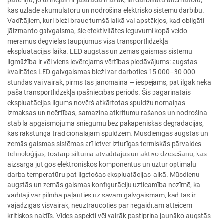
patēriņu, jo dzinējam ir jāstrādā mazāk, lai darbinātu alternatoru,
kas uzlādē akumulatoru un nodrošina elektrisko sistēmu darbību.
Vadītājiem, kuri bieži brauc tumšā laikā vai apstākļos, kad obligāti
jāizmanto galvgaisma, šie efektivitātes ieguvumi kopā veido
mērāmus degvielas taupījumus visā transportlīdzekļa
ekspluatācijas laikā. LED augstās un zemās gaismas sistēmu
ilgmūžība ir vēl viens ievērojams vērtības piedāvājums: augstas
kvalitātes LED galvgaismas bieži var darboties 15 000–30 000
stundas vai vairāk, pirms tās jānomaina — iespējams, pat ilgāk nekā
paša transportlīdzekļa īpašniecības periods. Šis pagarinātais
ekspluatācijas ilgums novērš atkārtotas spuldžu nomaiņas
izmaksas un neērtības, samazina atkritumu rašanos un nodrošina
stabila apgaismojuma sniegumu bez pakāpeniskās degradācijas,
kas raksturīga tradicionālajām spuldzēm. Mūsdienīgās augstās un
zemās gaismas sistēmas arī ietver izturīgas termiskās pārvaldes
tehnoloģijas, tostarp siltuma atvadītājus un aktīvo dzesēšanu, kas
aizsargā jutīgos elektroniskos komponentus un uztur optimālu
darba temperatūru pat ilgstošas ekspluatācijas laikā. Mūsdienu
augstās un zemās gaismas konfigurāciju uzticamība nozīmē, ka
vadītāji var pilnībā paļauties uz savām galvgaismām, kad tās ir
vajadzīgas visvairāk, neuztraucoties par negaidītām atteicēm
kritiskos naktīs. Vides aspekti vēl vairāk pastiprina jaunāko augstās