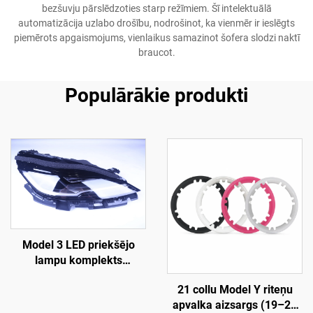
bezšuvju pārslēdzoties starp režīmiem. Šī intelektuālā
automatizācija uzlabo drošību, nodrošinot, ka vienmēr ir ieslēgts
piemērots apgaismojums, vienlaikus samazinot šofera slodzi naktī
braucot.
Populārākie produkti
Model 3 LED priekšējo
lampu komplekts
1760889-00-F LinTech
21 collu Model Y riteņu
apvalka aizsargs (19–24