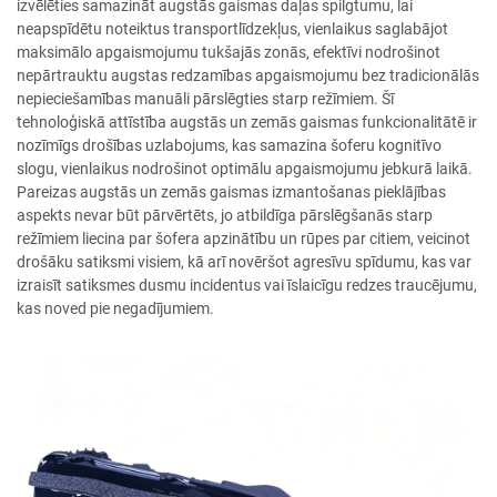
izvēlēties samazināt augstās gaismas daļas spilgtumu, lai
neapspīdētu noteiktus transportlīdzekļus, vienlaikus saglabājot
maksimālo apgaismojumu tukšajās zonās, efektīvi nodrošinot
nepārtrauktu augstas redzamības apgaismojumu bez tradicionālās
nepieciešamības manuāli pārslēgties starp režīmiem. Šī
tehnoloģiskā attīstība augstās un zemās gaismas funkcionalitātē ir
nozīmīgs drošības uzlabojums, kas samazina šoferu kognitīvo
slogu, vienlaikus nodrošinot optimālu apgaismojumu jebkurā laikā.
Pareizas augstās un zemās gaismas izmantošanas pieklājības
aspekts nevar būt pārvērtēts, jo atbildīga pārslēgšanās starp
režīmiem liecina par šofera apzinātību un rūpes par citiem, veicinot
drošāku satiksmi visiem, kā arī novēršot agresīvu spīdumu, kas var
izraisīt satiksmes dusmu incidentus vai īslaicīgu redzes traucējumu,
kas noved pie negadījumiem.