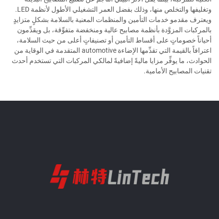
وتغليفها والتخلص منها، وذلك بفضل العمر التشغيلي الأطول لأنظمة LED.
ويعترف مقدمو خدمات التأمين والمنظمات المعنية بالسلامة بشكلٍ متزايدٍ
بالمركبات المزوَّدة بأنظمة مصابيح عالية ومنخفضة متفوِّقة، بل ويقدِّمون
أحياناً خصوماتٍ على أقساط التأمين أو تصنيفاتٍ أعلى من حيث السلامة،
اعترافاً بالقيمة التي تقدِّمها الإضاءة automotive المتقدمة في الوقاية من
الحوادث، ما يوفِّر مزايا ماليةً إضافيةً لمالكي المركبات التي تستخدم أحدث
تقنيات المصابيح الأمامية.