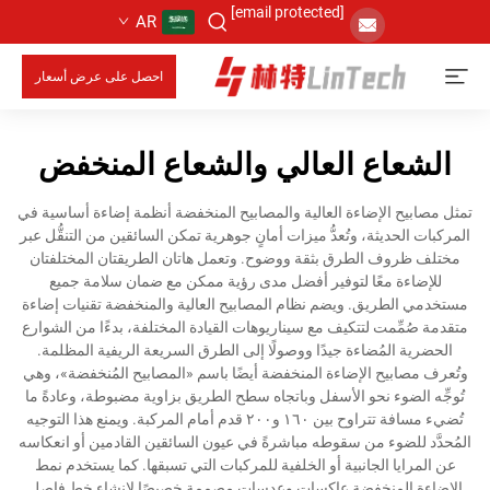
[email protected]
AR
احصل على عرض أسعار
الشعاع العالي والشعاع المنخفض
تمثل مصابيح الإضاءة العالية والمصابيح المنخفضة أنظمة إضاءة أساسية في
المركبات الحديثة، وتُعدُّ ميزات أمانٍ جوهرية تمكن السائقين من التنقُّل عبر
مختلف ظروف الطرق بثقة ووضوح. وتعمل هاتان الطريقتان المختلفتان
للإضاءة معًا لتوفير أفضل مدى رؤية ممكن مع ضمان سلامة جميع
مستخدمي الطريق. ويضم نظام المصابيح العالية والمنخفضة تقنيات إضاءة
متقدمة صُمِّمت لتتكيف مع سيناريوهات القيادة المختلفة، بدءًا من الشوارع
الحضرية المُضاءة جيدًا ووصولًا إلى الطرق السريعة الريفية المظلمة.
وتُعرف مصابيح الإضاءة المنخفضة أيضًا باسم «المصابيح المُنخفضة»، وهي
تُوجِّه الضوء نحو الأسفل وباتجاه سطح الطريق بزاوية مضبوطة، وعادةً ما
تُضيء مسافة تتراوح بين ١٦٠ و٢٠٠ قدم أمام المركبة. ويمنع هذا التوجيه
المُحدَّد للضوء من سقوطه مباشرةً في عيون السائقين القادمين أو انعكاسه
عن المرايا الجانبية أو الخلفية للمركبات التي تسبقها. كما يستخدم نمط
الإضاءة المنخفضة عاكسات وعدسات مصممة خصيصًا لإنشاء خط فاصل