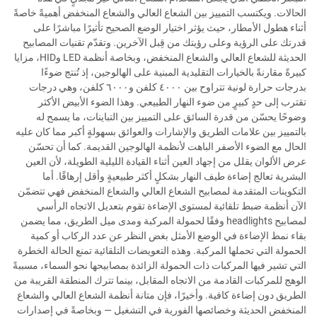
الحالات. ويكتسب التمييز بين الشعاع العالي والشعاع المنخفض أهميةً خاصةً
أثناء هطول الأمطار، حيث يؤثر اختيار الوضع الصحيح تأثيرًا مباشرًا على
قدرتك على الرؤية وعلى رؤيتك من قِبل الآخرين. وتقدّم تقنيات المصابيح
الحديثة للشعاع العالي والشعاع المنخفض، وبخاصة أنظمة LED وHID، مزايا
كبيرةً مقارنةً بالخيارات التقليدية المبنية على الهالوجين، إذ تُنتج ضوءًا
بدرجات حرارة لونية تتراوح بين ٤٠٠٠ كلفن و٦٠٠٠ كلفن، وهي درجات
تقترب إلى حدٍ كبيرٍ من ضوء النهار الطبيعي. وهذا الضوء الأبيض الأكثر
وضوحًا يحسّن من قدرة السائق على التمييز بين التباينات، ما يسمح له
بالتمييز بين علامات الطريق والإشارات والعوائق بسهولةٍ أكبر مما كان عليه
الحال مع الضوء الأصفر الباهت لأنظمة الهالوجين القديمة. كما أن تحسّن
عرض الألوان يقلل من إجهاد العين أثناء القيادة الليلية الطويلة، لأن العين
البشرية تعالج إضاءة طيف النهار بشكلٍ أكثر طبيعيةٍ وأقل إرهاقًا. أما
التكوينات المتقدمة لمصابيح الشعاع العالي والشعاع المنخفض فهي تتضمّن
الآن أنظمة ضبط تلقائية لمستوى الإضاءة تقوم بتعديل الاتجاه الرأسي
لمصابيح headlights وفقًا لحمولة المركبة ومدى ميل الطريق، مما يضمن
بقاء نمط الإضاءة في الوضع الأمثل بغض النظر عن عدد الركاب أو كمية
الحمولة التي تحملها المركبة. وهذه التعويضات التلقائية تمنع الحالة الخطرة
التي تشير فيها المركبات ذات الحمولة الزائدة بمصابيحها نحو السماء، مسببةً
الوهج للمركبات القادمة من الاتجاه المقابل، بينما تترك المنطقة القريبة من
الطريق دون إضاءة كافية. وأخيرًا، فإن متانة أنظمة الشعاع العالي والشعاع
المنخفض الحديثة وخصائصها الفورية في التشغيل — وبخاصةً في إصدارات