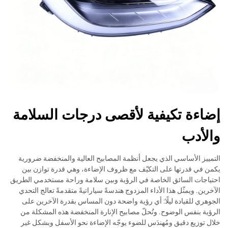
إضاءة تكيفية لأقصى درجات السلامة
والأدب
التمييز الأساسي الذي يجعل أنظمة المصابيح العالية والمنخفضة ضرورية
يكمن في قدرتها على التكيّف مع ظروف الإضاءة، وهي قدرة توازن بين
احتياجات السائق الخاصة في الرؤية وبين سلامة وراحة مستخدمي الطريق
الآخرين. ويمثّل هذا الأداء المزدوج هندسةً سياراتيةً متقدمةً تعالج التحدي
الجوهري للقيادة ليلًا: أي رؤية واضحة دون المساس بقدرة الآخرين على
الرؤية بنفس الوضوح. وتُحلّ مصابيح الإنارة المنخفضة هذه المشكلة من
خلال توزيع دقيق ومُهندَس للضوء يوجّه الإضاءة نحو الأسفل وبشكل غير