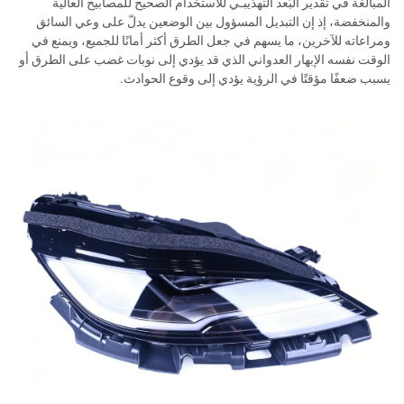
المبالغة في تقدير البُعد التهذيبـي للاستخدام الصحيح للمصابيح العالية
والمنخفضة، إذ إن التبديل المسؤول بين الوضعين يدلّ على وعي السائق
ومراعاته للآخرين، ما يسهم في جعل الطرق أكثر أمانًا للجميع، ويمنع في
الوقت نفسه الإبهار العدواني الذي قد يؤدي إلى نوبات غضب على الطرق أو
يسبب ضعفًا مؤقتًا في الرؤية يؤدي إلى وقوع الحوادث.