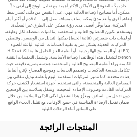
حاد يوجِّه الضوء إلى الأماكن الأكثر أهمية مع تقليل الوهج إلى أدنى حدٍّ
ممكن. أما مصابيح الإضاءة العالية فهي، على النقيض من ذلك، تُصدر نمط
إضاءة أقوى وأبعد مدىً يمكنه إضاءة مسافة تصل إلى ٤٠٠ قدم أو أكثر أمام
المركبة، مما يوفِّر أقصى مدى رؤية ممكن على الطرق غير المعقَّدة.
ويستخدم تكوين المصابيح العالية والمنخفضة إما لمبات منفصلة لكل وظيفة،
أو لمبات ذات شعيرتين (ثنائية الخيط) يمكنها التبديل بين الوضعين. وتتضمَّن
المركبات الحديثة بشكل متزايد تقنية الصمامات الثنائية الباعثة للضوء
(LED)، أو المصابيح الهالوجينية، أو أنظمة الغاز الخامل عالية الكثافة (HID
xenon) لتشغيل هذه الوظائف الإضاءة الأساسية. وتشمل التعقيدات التقنية
الكامنة وراء أنظمة المصابيح العالية والمنخفضة هندسة بصرية دقيقة، حيث
تتكامل هندسة العاكسات وتصميم العدسات وموضع المصباح لإنتاج أنماط
إضاءة محددة. كما تتميز المركبات المتقدمة اليوم بأنظمة تبديل تلقائي بين
المصابيح العالية والمنخفضة، والتي تستخدم أجهزة استشعار لكشف حركة
المركبات القادمة وظروف الإضاءة المحيطة، وتنتقل بسلاسة بين الوضعين
دون تدخل من السائق. ويعزِّز هذا التشغيل الآلي الذكي السلامة من خلال
ضمان تفعيل الإضاءة المناسبة في جميع الأوقات، مع تقليل العبء الواقع
على السائق أثناء الرحلات الليلية.
المنتجات الرائجة