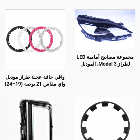
مجموعة مصابيح أمامية LED
لطراز Model 3، الموديل
1760889-00-F من شركة
واقي حافة عجلة طراز موديل
LinTech
واي مقاس 21 بوصة (19–24)
من شركة لينتيك