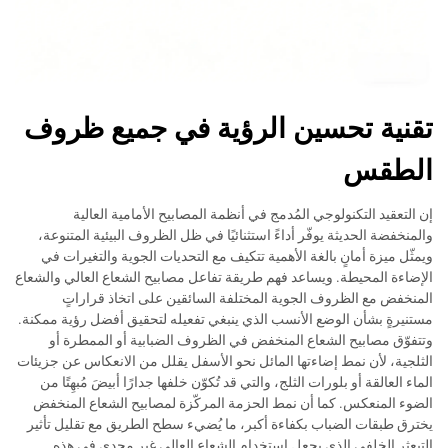
تقنية تحسين الرؤية في جميع ظروف
الطقس
إن التعقيد التكنولوجي المُدمج في أنظمة المصابيح الأمامية العالية
والمنخفضة الحديثة يوفّر أداءً استثنائيًا في ظل الظروف البيئية المتنوعة،
ويمثّل ميزة أمانٍ بالغة الأهمية تتكيف مع التحديات الجوية والتغيرات في
الإضاءة المحيطة. ويساعد فهم طريقة تفاعل مصابيح الشعاع العالي والشعاع
المنخفض مع الظروف الجوية المختلفة السائقين على اتخاذ قراراتٍ
مستنيرةٍ بشأن الوضع الأنسب الذي ينبغي تفعيله لتحقيق أفضل رؤية ممكنة.
وتتفوّق مصابيح الشعاع المنخفض في الظروف الضبابية أو الممطرة أو
الثلجية، لأن نمط إضاءتها المائل نحو الأسفل يقلل من الانعكاس عن جزيئات
الماء العالقة أو بلورات الثلج، والتي قد تُكوّن خلفها جدارًا أبيضَ مُبهِتًا من
الضوء المنعكس. كما أن نمط الحزمة المركّزة لمصابيح الشعاع المنخفض
يخترق طبقات الضباب بكفاءة أكبر، ما يُضيء سطح الطريق مع تقليل تأثير
التبعثر الخلفي الذي يجعل استخدام الشعاع العالي غير مجديٍ في هذه