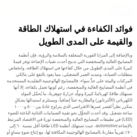
فوائد الكفاءة في استهلاك الطاقة
والقيمة على المدى الطويل
وبالإضافة إلى المزايا الفورية المتعلقة بالسلامة والرؤية، فإن أنظمة
المصابيح العالية والمنخفضة التي تدمج أحدث تقنيات الإضاءة توفر قيمةً
كبيرةً على المدى الطويل من خلال كفاءتها في استهلاك الطاقة، وانخفاض
متطلبات الصيانة، وتمديد العمر التشغيلي، مما يعود بالنفع على مالكي
المركبات والبيئة على حدٍّ سواء. فالمصابيح الهالوجينية التقليدية المستخدمة
في أنظمة المصابيح العالية والمنخفضة، رغم كونها تعمل بكفاءة، إلا أنها
تستهلك طاقةً كهربائيةً كبيرةً وتولِّد حرارةً جوهريةً، ما يُحمِّل المولد
الكهربائي (الألترناتور) والبطارية عبئاً إضافياً، ويستلزم استبدالها بشكلٍ
متكرر نظراً لقصر عمرها الافتراضي الذي يتراوح عادةً بين ٥٠٠ و١٠٠٠
ساعة تشغيل. وقد أحدث التحوُّل نحو تقنية الصمامات الثنائية الباعثة للضوء
(LED) في تطبيقات المصابيح العالية والمنخفضة ثورةً في الاقتصاد المرتبط
بالإضاءة automotive، حيث تستهلك أنظمة LED طاقةً أقل بنسبة ٦٠ إلى
٧٠٪ تقريباً مقارنةً بالمصابيح الهالوجينية المكافئة لها، مع إنتاج ضوءٍ مساوٍ أو