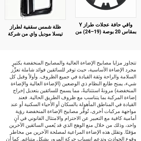
واقي حافة عجلات طراز Y
ظلة شمس سقفية لطراز
بمقاس 20 بوصة (19–24) من
تيسلا موديل واي من شركة
شركة LinTech
لينتيك، تحكم صوتي بنقرة
واحدة، وحماية من الوهج
وأشعة فوق البنفسجية
تتجاوز مزايا مصابيح الإضاءة العالية والمصابيح المنخفضة بكثيرٍ
مجرد الإضاءة الأساسية، حيث توفر للسائقين فوائد شاملة تعزِّز
السلامة والراحة وثقة القيادة في جميع الظروف. وأولاً وقبل كل
شيء، يمنح طابع النظام ذي الوضعين (الإضاءة العالية والإضاءة
المنخفضة) مرونةً استثنائيةً، مما يسمح للسائقين بتعديل إخراج
إضاءة المركبة بما يتناسب مع ظروف الطريق الحالية. فعند
القيادة في المناطق المأهولة بالسكان أو الأحياء السكنية أو عند
مواجهة مركبات أخرى، تُوفِّر مصابيح الإضاءة المنخفضة رؤية
أمامية كافية مع التعبير عن الاحترام والامتثال القانوني في آنٍ
واحد، وذلك من خلال منع الوهج الذي قد يُعمي السائقين الآخرين
مؤقتًا. وتقلل هذه الإضاءة المراعية لمصلحة الآخرين من مخاطر
وقوع الحوادث وتدعم انسياب حركة المرور بشكل متناغم. كما أن