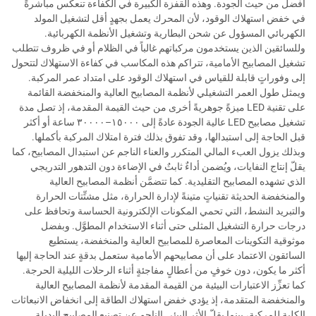
أفضل من حيث الجودة. وهذه القفزة الكبيرة في الكفاءة تنعكس مباشرةً
في خفض استهلاك الوقود، لأن المحرك يعمل بجهدٍ أقل لتشغيل المولد
الكهربائي المسؤول عن شحن البطارية وتشغيل الأنظمة الكهربائية.
وللسائقين الذين يستخدمون مركباتهم غالباً في الظلام أو في ظروف تتطلب
تشغيل المصابيح الأمامية، تتراكم هذه المكاسب في كفاءة الاستهلاك لتتحول
إلى وفوراتٍ قابلة للقياس في استهلاك الوقود على امتداد عمر المركبة.
ويمثل طول العمر التشغيلي لأنظمة المصابيح العالية والمنخفضة القائمة
على تقنية LED ميزةً جوهريةً أخرى من حيث القيمة المقدمة، إذ تصل مدة
تشغيل مصابيح LED عالية الجودة عادةً إلى ١٥٠٠٠–٣٠٠٠٠ ساعة أو أكثر
قبل الحاجة إلى استبدالها، وقد تفوق بذلك فترة امتلاك المركبة بأكملها.
وبذلك يزول العبء المالي المتكرر والعناء الناجم عن استبدال المصابيح، كما
يقلّ إنتاج النفايات، ويُضمن أداءٌ ثابتٌ في الإضاءة دون التدهور التدريجي
الذي تشهده المصابيح التقليدية. كما تتضمَّن أنظمة المصابيح العالية
والمنخفضة الحديثة تقنياتٍ متينةً لإدارة الحرارة، مثل مشتِّتات الحرارة
والتبريد النشط، التي تحمي المكونات الإلكترونية الحساسة وتحافظ على
درجات حرارة التشغيل المثلى حتى أثناء الاستخدام المطوَّل. وبفضل
موثوقية التكوينات المعاصرة للمصابيح العالية والمنخفضة، يستطيع
السائقون الاعتماد على أن مصابيحهم الأمامية ستعمل بدقةٍ عند الحاجة إليها
أكثر ما يكون، دون خوفٍ من أعطالٍ مفاجئةٍ أثناء الرحلات الليلية الحرجة.
كما تعزِّز الاعتبارات البيئية من القيمة المقدمة لأنظمة المصابيح العالية
والمنخفضة المتقدمة، إذ يؤدي خفض استهلاك الطاقة إلى انخفاض الانبعاثات
الكلية للمركبة، بينما يقلّ الأثر البيئي الناجم عن تصنيع المصابيح البديلة