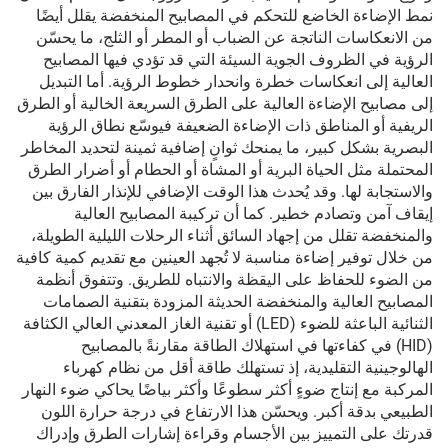
نمط الإضاءة الخاضع للتحكم في المصابيح المنخفضة يقلل أيضًا
من الانعكاسات الناتجة عن الضباب أو المطر أو الثلج، ما يحسّن
الرؤية في الظروف الجوية السيئة التي قد تؤدي فيها المصابيح
العالية إلى انعكاسات خطرة وانحدار خطوط الرؤية. أما التبديل
إلى مصابيح الإضاءة العالية على الطرق السريعة الخالية أو الطرق
الريفية أو المناطق ذات الإضاءة الضعيفة فيوسّع نطاق الرؤية
البصرية بشكل كبير، ما يمنحك ثوانٍ إضافية ثمينة لتحديد المخاطر
المحتملة مثل الحياة البرية أو المشاة أو الحطام أو أضرار الطرق
والاستجابة لها. وقد يُحدث هذا الوقت الإضافي للإنذار الفارق بين
إيقاف آمن وتصادم خطير. كما أن تركيبة المصابيح العالية
والمنخفضة تقلل من إجهاد السائق أثناء الرحلات الليلية الطويلة،
من خلال توفير إضاءة مناسبة لا تُجهد العينين مع تقديم كمية كافية
من الضوء للحفاظ على اليقظة والانتباه للطريق. وتتفوق أنظمة
المصابيح العالية والمنخفضة الحديثة المزودة بتقنية الصمامات
الثنائية الباعثة للضوء (LED) أو تقنية الغاز المعدني العالي الكثافة
(HID) في كفاءتها في استهلاك الطاقة مقارنةً بالمصابيح
الهالوجينية التقليدية، إذ تستهلك طاقة أقل من نظام كهرباء
المركبة مع إنتاج ضوءٍ أكثر سطوعًا وأكثر بياضًا يحاكي ضوء النهار
الطبيعي بدقة أكبر. ويحسّن هذا الارتفاع في درجة حرارة اللون
قدرتك على التمييز بين الأجسام وقراءة إشارات الطرق وإدراك