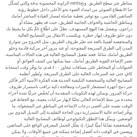
متناظر عبر سطح الطريق. وتحvents الزاوية المحسوبة بدقة والتي تُشكّل
حدّ الانقطاع الضوئي من امتداد الضوء نحو الأعلى داخل خطوط رؤية
السائقين القادمين، مع توفير تغطية شاملة لمسار القيادة المباشر أمامك
ومناطق الحاشية والحواف الجانبية للطريق، حيث قد يظهر مشاة أو
دراجون. وبفضل هذا النهج المستهدف، تظلّ على اطّلاعٍ تامٍّ بكل ما يحيط بك
دون خلق ظروف إبهار خطرة. ويكتسب الانتقال بين المصابيح العالية
والمنخفضة أهميةً بالغة عند تغيّر ظروف الطريق، مثل الخروج من شوارع
المدن إلى الطرق السريعة المفتوحة، أو عند مرور آخر مركبة قادمة وخلو
الطريق أمامك تمامًا. فعند تفعيل المصابيح العالية في هذه الحالات المناسبة،
تغمر الإضاءة القوية الطريق أمامك، مما يمكنها من كشف العوائق أو
الحيوانات أو المخاطر على مسافات تتجاوز ٤٠٠ قدم، ما يوفّر وقت استجابة
كافٍ حتى عند السرعات العالية على الطرق السريعة. وتُطور أنظمة
المصابيح العالية والمنخفضة التكيفية الحديثة هذه الفكرة الأمنية أكثر فأكثر
عبر دمج أجهزة استشعار كاميرات ومعالجة ذكية تراقب باستمرار ظروف
حركة المرور. ويمكن لهذه التكوينات المتقدمة أن تُخفّض جزئيًّا شدة أجزاء
محددة من نمط الإضاءة العالي تجنّبًا لإبهار مركبات معينة، مع الحفاظ في
الوقت نفسه على أقصى درجات الإضاءة في المناطق غير المشغولة، ما
يوفّر إضاءة عالية الاستمرارية دون الحاجة التقليدية إلى التبديل اليدوي بين
الوضعين. ويمثّل هذا التطوّر التكنولوجي لوظائف المصابيح العالية
والمنخفضة تقدّمًا أمنيًّا كبيرًا، إذ يقلّل الحمل المعرفي الواقع على السائقين
ويضمن في الوقت ذاته أفضل إضاءة ممكنة في جميع الأوقات. ولا يمكن