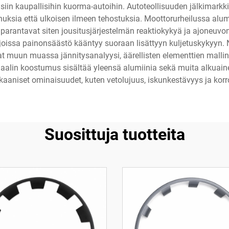
iin kaupallisihin kuorma-autoihin. Autoteollisuuden jälkimarkki
annuksia että ulkoisen ilmeen tehostuksia. Moottorurheilussa alu
arantavat siten jousitusjärjestelmän reaktiokykyä ja ajoneuvon
, joissa painonsäästö kääntyy suoraan lisättyyn kuljetuskykyyn.
 muun muassa jännitysanalyysi, äärellisten elementtien mallinnu
aalin koostumus sisältää yleensä alumiinia sekä muita alkuainei
kaaniset ominaisuudet, kuten vetolujuus, iskunkestävyys ja korr
Suosittuja tuotteita