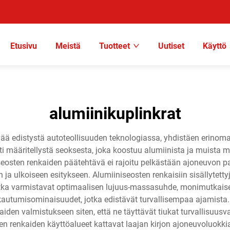
Etusivu
Meistä
Tuotteet
Uutiset
Käyttö
alumiinikuplinkrat
ää edistystä autoteollisuuden teknologiassa, yhdistäen erinoma
i määritellystä seoksesta, joka koostuu alumiinista ja muista m
seosten renkaiden päätehtävä ei rajoitu pelkästään ajoneuvon p
 ja ulkoiseen esitykseen. Alumiiniseosten renkaisiin sisällyte
tka varmistavat optimaalisen lujuus-massasuhde, monimutkaiset
kautumisominaisuudet, jotka edistävät turvallisempaa ajamista.
nkaiden valmistukseen siten, että ne täyttävät tiukat turvallisuu
en renkaiden käyttöalueet kattavat laajan kirjon ajoneuvoluokkia