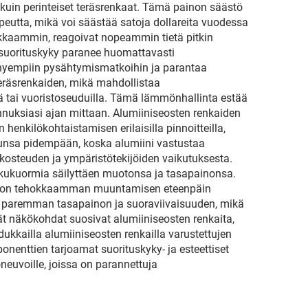
 kuin perinteiset teräsrenkaat. Tämä painon säästö
eutta, mikä voi säästää satoja dollareita vuodessa
hokkaammin, reagoivat nopeammin tietä pitkin
ssuorituskyky paranee huomattavasti
yhyempiin pysähtymismatkoihin ja parantaa
eräsrenkaiden, mikä mahdollistaa
ä tai vuoristoseuduilla. Tämä lämmönhallinta estää
annuksiasi ajan mittaan. Alumiiniseosten renkaiden
enkilökohtaistamisen erilaisilla pinnoitteilla,
oasunsa pidempään, koska alumiini vastustaa
, kosteuden ja ympäristötekijöiden vaikutuksesta.
iskukuormia säilyttäen muotonsa ja tasapainonsa.
tehon tehokkaamman muuntamisen eteenpäin
at paremman tasapainon ja suoraviivaisuuden, mikä
ät näkökohdat suosivat alumiiniseosten renkaita,
ukkailla alumiiniseosten renkailla varustettujen
nenttien tarjoamat suorituskyky- ja esteettiset
neuvoille, joissa on parannettuja