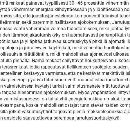
 nämä renkaat painavat tyypillisesti 30–45 prosenttia vähemmän
äyttää vähemmän energiaa kiihdyttäessään ja ylläpitäessään nop
a myös sitä, että jousitusjärjestelmän komponentit toimivat te
at sileämmän sekä paremmin hallittavan ajokokemuksen. Jarrutu
ä massa vaatii vähemmän voimaa hidastamiseen, mikä johtaa l
enkaiden lämmönjakautumiskyky on huomattavasti parempi kuin t
loissa ja ylläpitää jatkuvaa suorituskykyä pitkällä ajomatkill
rrupalojen ja jarrulevyjen käyttöikää, mikä vähentää huoltokust
lisuuksia räätälöintiin, mikä mahdollistaa ajoneuvosi ulkoasun h
kromatulla pinnalla. Nämä renkaat säilyttävät houkuttelevan ulk
in teräsrenkaat, jotka rappeutuvat tieliikenteen suolapitoisuuden
kenteellinen kestävyys varmistaa, että ne kestävät merkittäviä 
oska pienempi pyörivä hitausmomentti mahdollistaa moottori
den valmistukseen käytetyt tarkat valmistusmenetelmät tuottav
a ja tarjoaa hienomman ajokokemuksen. Myös ympäristöön liittyv
 sen valmistusprosessi on tullut yhä energiatehokkaammaksi. Laad
korkeampana, koska mahdolliset ostajat tunnistavat näiden kompo
illä jotkut vakuutusyhtiöt tarjoavat pieniä maksualennuksia ajo
en ansiosta saavutettavaa parempaa jarrutussuorituskykyä.