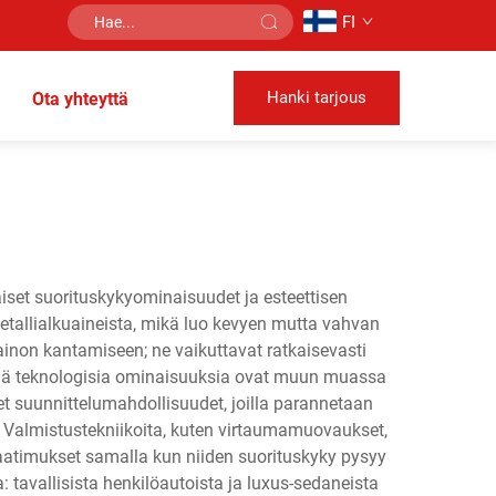
FI
Hanki tarjous
Ota yhteyttä
iset suorituskykyominaisuudet ja esteettisen
etallialkuaineista, mikä luo kevyen mutta vahvan
ainon kantamiseen; ne vaikuttavat ratkaisevasti
ttyjä teknologisia ominaisuuksia ovat muun muassa
 suunnittelumahdollisuudet, joilla parannetaan
 Valmistustekniikoita, kuten virtaumamuovaukset,
svaatimukset samalla kun niiden suorituskyky pysyy
: tavallisista henkilöautoista ja luxus-sedaneista