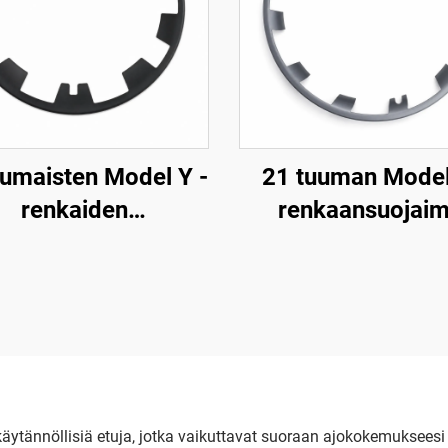
umaisten Model Y -
21 tuuman Model
renkaiden
renkaansuojaim
asreunansuojat 19–
(mallivuodet 20
24, LinTech
2024), LinTec
a käytännöllisiä etuja, jotka vaikuttavat suoraan ajokokemukse