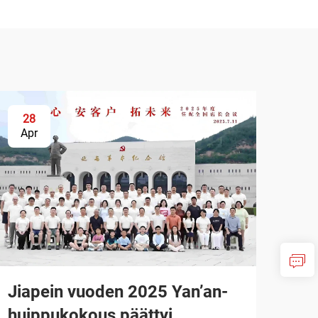
28
Apr
Jiapein vuoden 2025 Yan’an-
huippukokous päättyi