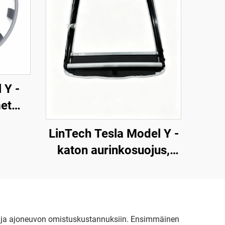
 Y -
et
19–
LinTech Tesla Model Y -
h
katon aurinkosuojus,
yhden napsautuksen
ääniohjaus, silmien
suojelu heijastuksilta ja
UV-säteilyltä
esi ja ajoneuvon omistuskustannuksiin. Ensimmäinen