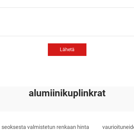
Lähetä
alumiinikuplinkrat
seoksesta valmistetun renkaan hinta
vaurioituneid