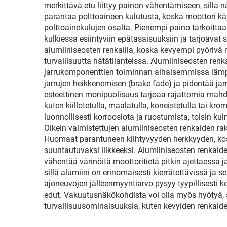
merkittävä etu liittyy painon vähentämiseen, sillä
parantaa polttoaineen kulutusta, koska moottori k
polttoainekulujen osalta. Pienempi paino tarkoitta
kulkiessa esiintyviin epätasaisuuksiin ja tarjoav
alumiiniseosten renkailla, koska kevyempi pyöriv
turvallisuutta hätätilanteissa. Alumiiniseosten r
jarrukomponenttien toiminnan alhaisemmissa lämpöti
jarrujen heikkenemisen (brake fade) ja pidentää ja
esteettinen monipuolisuus tarjoaa rajattomia mahdol
kuten kiillotetulla, maalatulla, koneistetulla tai 
luonnollisesti korroosiota ja ruostumista, toisin ku
Oikein valmistettujen alumiiniseosten renkaiden ra
Huomaat parantuneen kiihtyvyyden herkkyyden, k
suuntautuvaksi liikkeeksi. Alumiiniseosten renkai
vähentää värinöitä moottoritietä pitkin ajettaess
sillä alumiini on erinomaisesti kierrätettävissä ja
ajoneuvojen jälleenmyyntiarvo pysyy tyypillisesti 
edut. Vakuutusnäkökohdista voi olla myös hyötyä, s
turvallisuusominaisuuksia, kuten kevyiden renkaid