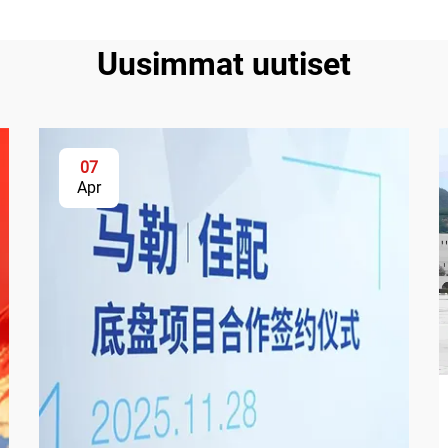
Uusimmat uutiset
07
Apr