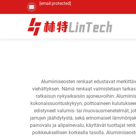
[email protected]
Alumiiniseosten renkaat edustavat merkittäv
viehättyksen. Nämä renkaat valmistetaan tarkast
ratkaisun nykyaikaisiin ajoneuvoihin. Alumiini
kokonaissuorituskykyyn, polttoaineen kulutukseen
edistyneet valumis- tai muovausmenetelmät, jo
jarrujen jäähdytystä, sekä erinomaiset lämmönja
painovalu ja alipainevalu, käyttävät tuottajat re
poikkeuksellisen korkealla tasolla. Alumiiniseost