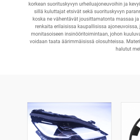
korkean suorituskyvyn urheiluajoneuvoihin ja kevyis
sillä kuluttajat etsivät sekä suorituskyvyn par
koska ne vähentävät jousittamatonta massaa ja p
renkaita erilaisissa kaupallisissa ajoneuvoissa
monitasoiseen insinööritoimintaan, johon kuuluvat
voidaan taata äärimmäisissä olosuhteissa. Materi
halutut me