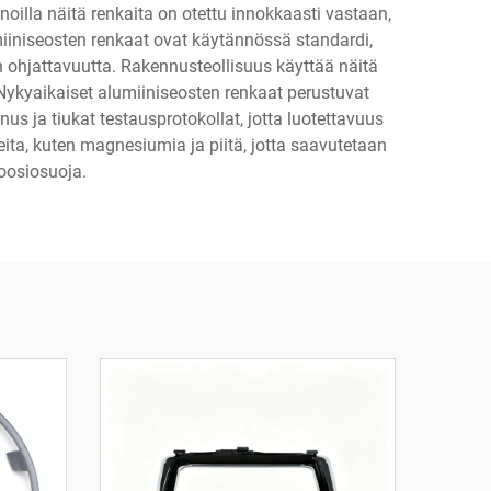
noilla näitä renkaita on otettu innokkaasti vastaan,
miiniseosten renkaat ovat käytännössä standardi,
 ohjattavuutta. Rakennusteollisuus käyttää näitä
 Nykyaikaiset alumiiniseosten renkaat perustuvat
s ja tiukat testausprotokollat, jotta luotettavuus
ta, kuten magnesiumia ja piitä, jotta saavutetaan
oosiosuoja.