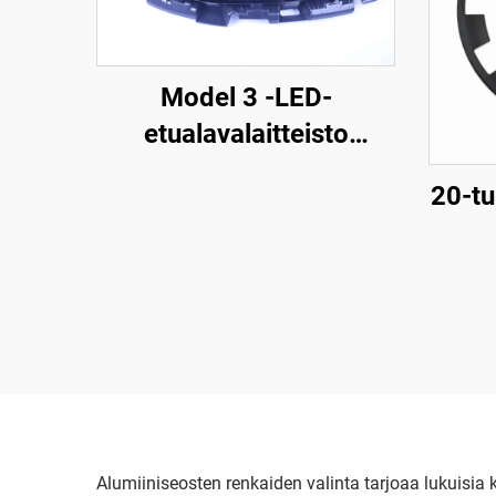
Model 3 -LED-
etualavalaitteisto
1760889-00-F LinTech
20-tu
reng
Alumiiniseosten renkaiden valinta tarjoaa lukuisi