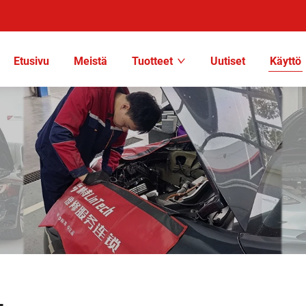
Etusivu
Meistä
Tuotteet
Uutiset
Käyttö