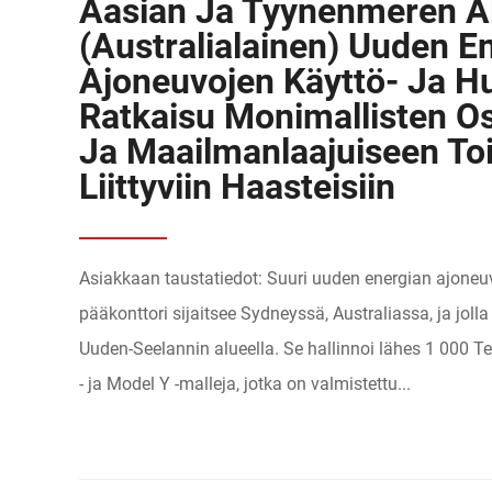
Aasian Ja Tyynenmeren A
(australialainen) Uuden E
Ajoneuvojen Käyttö- Ja Hu
Ratkaisu Monimallisten Os
Ja Maailmanlaajuiseen To
Liittyviin Haasteisiin
Asiakkaan taustatiedot: Suuri uuden energian ajoneuv
pääkonttori sijaitsee Sydneyssä, Australiassa, ja jolla
Uuden-Seelannin alueella. Se hallinnoi lähes 1 000 
- ja Model Y -malleja, jotka on valmistettu...