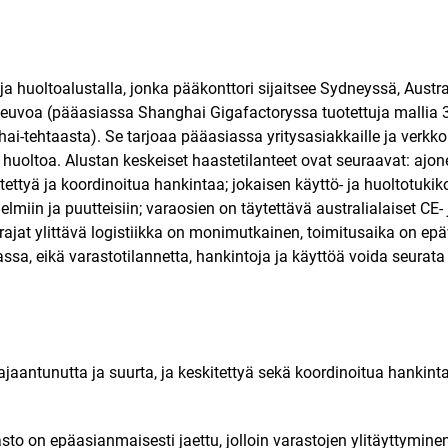
ja huoltoalustalla, jonka pääkonttori sijaitsee Sydneyssä, Austr
euvoa (pääasiassa Shanghai Gigafactoryssa tuotettuja mallia 3 j
i-tehtaasta). Se tarjoaa pääasiassa yritysasiakkaille ja verkkopo
huoltoa. Alustan keskeiset haastetilanteet ovat seuraavat: ajone
tettyä ja koordinoitua hankintaa; jokaisen käyttö- ja huoltotuki
iin ja puutteisiin; varaosien on täytettävä australialaiset CE-
rajat ylittävä logistiikka on monimutkainen, toimitusaika on ep
assa, eikä varastotilannetta, hankintoja ja käyttöä voida seurat
 hajaantunutta ja suurta, ja keskitettyä sekä koordinoitua hankin
o on epäasianmaisesti jaettu, jolloin varastojen ylitäyttyminen