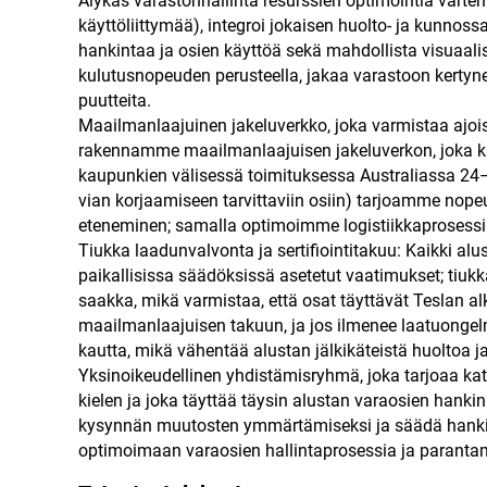
Älykäs varastonhallinta resurssien optimointia varten
käyttöliittymää), integroi jokaisen huolto- ja kunno
hankintaa ja osien käyttöä sekä mahdollista visuaali
kulutusnopeuden perusteella, jakaa varastoon kertynee
puutteita.
Maailmanlaajuinen jakeluverkko, joka varmistaa ajo
rakennamme maailmanlaajuisen jakeluverkon, joka ka
kaupunkien välisessä toimituksessa Australiassa 24–48
vian korjaamiseen tarvittaviin osiin) tarjoamme nopeu
eteneminen; samalla optimoimme logistiikkaprosessia
Tiukka laadunvalvonta ja sertifiointitakuu: Kaikki alus
paikallisissa säädöksissä asetetut vaatimukset; tiukk
saakka, mikä varmistaa, että osat täyttävät Teslan a
maailmanlaajuisen takuun, ja jos ilmenee laatuongelm
kautta, mikä vähentää alustan jälkikäteistä huoltoa j
Yksinoikeudellinen yhdistämisryhmä, joka tarjoaa katt
kielen ja joka täyttää täysin alustan varaosien hankin
kysynnän muutosten ymmärtämiseksi ja säädä hankinta
optimoimaan varaosien hallintaprosessia ja paranta