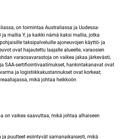
aliassa, on toimintaa Australiassa ja Uudessa-
a mallia Y, ja kaikki nämä kaksi mallia, jotka
hjaisille taksipalveluille ajoneuvojen käyttö- ja
uvot ovat hajautettu laajalle alueelle, varaosien
kohdan varaosavarastoja on vaikea jakaa järkevästi,
 ja SAA-sertifiointivaatimukset, hankintakanavat ovat
ävarma ja logistiikkakustannukset ovat korkeat;
a reaaliajassa, mikä johtaa heikkoön
taa on vaikea saavuttaa, mikä johtaa alhaiseen
 ja puutteet esiintyvät samanaikaisesti, mikä