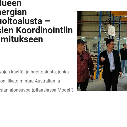
lueen
nergian
oltoalusta –
ien Koordinointiin
imitukseen
ojen käyttö- ja huoltoalusta, jonka
 on liiketoimintaa Australian ja
Teslan ajoneuvoa (pääasiassa Model 3