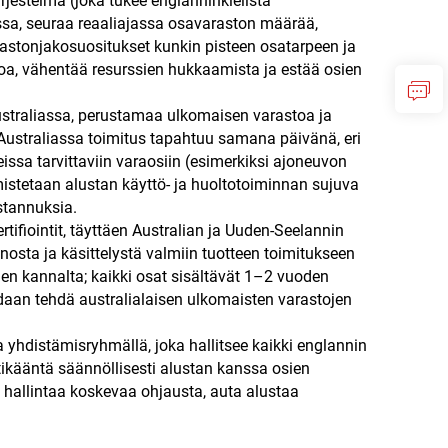
rjestelmä (joka tukee englanninkielistä
issa, seuraa reaaliajassa osavaraston määrää,
rastonjakosuositukset kunkin pisteen osatarpeen ja
akoa, vähentää resurssien hukkaamista ja estää osien
straliassa, perustamaa ulkomaisen varastoa ja
ustraliassa toimitus tapahtuu samana päivänä, eri
issa tarvittaviin varaosiin (esimerkiksi ajoneuvon
rmistetaan alustan käyttö- ja huoltotoiminnan sujuva
stannuksia.
rtifiointit, täyttäen Australian ja Uuden-Seelannin
nosta ja käsittelystä valmiin tuotteen toimitukseen
den kannalta; kaikki osat sisältävät 1–2 vuoden
idaan tehdä australialaisen ulkomaisten varastojen
a yhdistämisryhmällä, joka hallitsee kaikki englannin
stikääntä säännöllisesti alustan kanssa osien
 hallintaa koskevaa ohjausta, auta alustaa