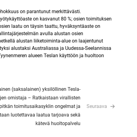
ehokkuus on parantunut merkittävästi.
hyötykäyttöaste on kasvanut 80 %; osien toimituksen
 osien laatu on täysin taattu, hyväksyntäaste on
llintajärjestelmän avulla alustan osien
tkellä alustan liiketoiminta-alue on laajentunut
tyksi alustaksi Australiassa ja Uudessa-Seelannissa
 Tyynenmeren alueen Teslan käyttöön ja huoltoon
inen (saksalainen) yksilöllinen Tesla-
jen omistaja – Ratkaistaan virallisten
pitkän toimitusaikasyklin ongelmat ja
Seuraava
taan luotettavaa laatua tarjoava sekä
kätevä huoltopalvelu