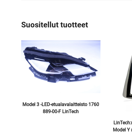
Suositellut tuotteet
Täys-LED
3 ja Mod
0-D, 151
oteollis