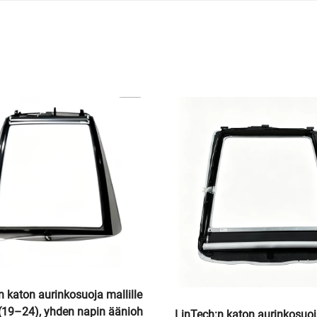
-valokantaputki Tesla Model
Model 3 -LED-etualavalaitte
el Y -malleihin OE 1514952-0
889-00-F LinTech
4952-00-E, 1514952-10-E, aut
uuden valaistusvalojen vaihto