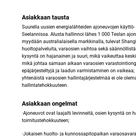
Asiakkaan tausta
Suurella uusien energialähteiden ajoneuvojen käyttö- 
Seelannissa. Alusta hallinnoi lähes 1 000 Teslan ajon
myydään australialaisella markkinalla, tulevat Shangha
huoltopalveluita, varaosien vaihtoa sekä säännöllistä 
kysyntä on hajanainen ja suuri, mikä vaikeuttaa keski
mikä johtaa samaan aikaan varaosien varastointiongelm
epäjärjesteltyjä ja laadun varmistaminen on vaikeaa; 
yhtenäistä varaosien hallintajärjestelmää ei ole olem
hallintatehokkuuteen.
Asiakkaan ongelmat
·Ajoneuvot ovat laajalti levinneitä, osien kysyntä on
toimitustehokkuuteen;
·Jokaisen huolto- ja kunnossapitopaikan varaosavarast