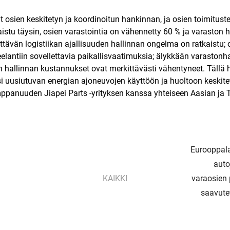
 osien keskitetyn ja koordinoitun hankinnan, ja osien toimitust
tu täysin, osien varastointia on vähennetty 60 % ja varaston 
ittävän logistiikan ajallisuuden hallinnan ongelma on ratkaistu;
lantiin sovellettavia paikallisvaatimuksia; älykkään varastonha
hallinnan kustannukset ovat merkittävästi vähentyneet. Tällä he
i uusiutuvan energian ajoneuvojen käyttöön ja huoltoon keskite
mppanuuden Jiapei Parts -yrityksen kanssa yhteiseen Aasian ja
Eurooppala
auto
KAIKKI
varaosien 
saavute