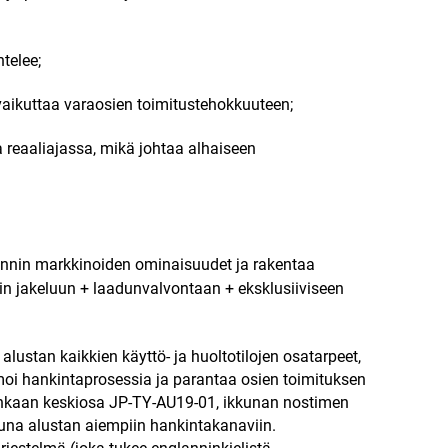
telee;
 vaikuttaa varaosien toimitustehokkuuteen;
a reaaliajassa, mikä johtaa alhaiseen
lannin markkinoiden ominaisuudet ja rakentaa
iin jakeluun + laadunvalvontaan + eksklusiiviseen
alustan kaikkien käyttö- ja huoltotilojen osatarpeet,
imoi hankintaprosessia ja parantaa osien toimituksen
renkaan keskiosa JP-TY-AU19-01, ikkunan nostimen
una alustan aiempiin hankintakanaviin.