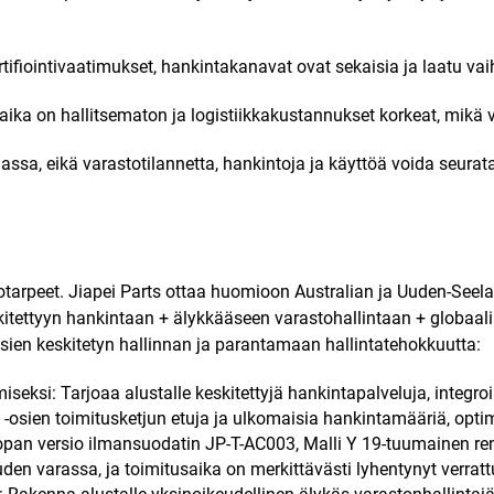
rtifiointivaatimukset, hankintakanavat ovat sekaisia ja laatu vaih
saika on hallitsematon ja logistiikkakustannukset korkeat, mikä
massa, eikä varastotilannetta, hankintoja ja käyttöä voida seurat
ltotarpeet. Jiapei Parts ottaa huomioon Australian ja Uuden-See
kitettyyn hankintaan + älykkääseen varastohallintaan + globaal
ien keskitetyn hallinnan ja parantamaan hallintatehokkuutta:
seksi: Tarjoaa alustalle keskitettyjä hankintapalveluja, integroi 
s -osien toimitusketjun etuja ja ulkomaisia hankintamääriä, opt
roopan versio ilmansuodatin JP-T-AC003, Malli Y 19-tuumainen 
n varassa, ja toimitusaika on merkittävästi lyhentynyt verratt