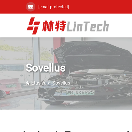
[email protected]
Sovellus
Etusivu
>
Sovellus