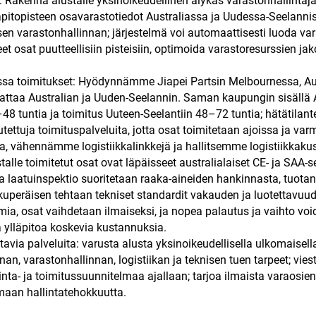
: Rakenna alustalle yksinoikeudellinen älykäs varastonhallintajä
ssapitopisteen osavarastotiedot Australiassa ja Uudessa-Seelann
sen varastonhallinnan; järjestelmä voi automaattisesti luoda va
t osat puutteellisiin pisteisiin, optimoida varastoresurssien j
issa toimitukset: Hyödynnämme Jiapei Partsin Melbournessa, Au
ttaa Australian ja Uuden-Seelannin. Saman kaupungin sisällä A
 tuntia ja toimitus Uuteen-Seelantiin 48–72 tuntia; hätätilante
tettuja toimituspalveluita, jotta osat toimitetaan ajoissa ja va
, vähennämme logistiikkalinkkejä ja hallitsemme logistiikkaku
talle toimitetut osat ovat läpäisseet australialaiset CE- ja SAA-se
a laatuinspektio suoritetaan raaka-aineiden hankinnasta, tuotan
lkuperäisen tehtaan tekniset standardit vakauden ja luotettavuu
ia, osat vaihdetaan ilmaiseksi, ja nopea palautus ja vaihto vo
a ylläpitoa koskevia kustannuksia.
avia palveluita: varusta alusta yksinoikeudellisella ulkomaisell
nan, varastonhallinnan, logistiikan ja teknisen tuen tarpeet; vie
- ja toimitussuunnitelmaa ajallaan; tarjoa ilmaista varaosien
maan hallintatehokkuutta.