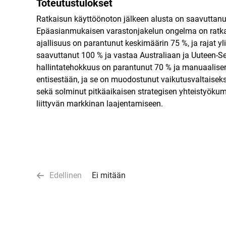
Toteutustulokset
Ratkaisun käyttöönoton jälkeen alusta on saavuttanut
Epäasianmukaisen varastonjakelun ongelma on ratkais
ajallisuus on parantunut keskimäärin 75 %, ja rajat yl
saavuttanut 100 % ja vastaa Australiaan ja Uuteen-See
hallintatehokkuus on parantunut 70 % ja manuaalisen 
entisestään, ja se on muodostunut vaikutusvaltaiseks
sekä solminut pitkäaikaisen strategisen yhteistyöku
liittyvän markkinan laajentamiseen.
Edellinen
Ei mitään