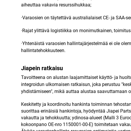
aiheuttaa vakavia resurssihukkaa;
·Varaosien on täytettävä australialaiset CE- ja SAA-se
·Rajat ylittävä logistiikka on monimutkainen, toimitu
·Yhtenäistä varaosien hallintajärjestelmää ei ole ole
hallintatehokkuuteen.
Jiapein ratkaisu
Tavoitteena on alustan laajamittaiset käyttö- ja huo
integroidun ulkomaisen ratkaisun, joka perustuu "kes
yhdistämiseen", mikä auttaa alustaa saavuttamaan os
Keskitetty ja koordinoitu hankinta toiminnan tehostami
suorittaa erinäisiä hankintoja, hyödyntää Jiapei Part
vakautta ja tehokkuutta; ydinosa-alueet (Malli 3 Eu
kokoonpano OE-nro 1150001-00-E) toimitetaan vakaude